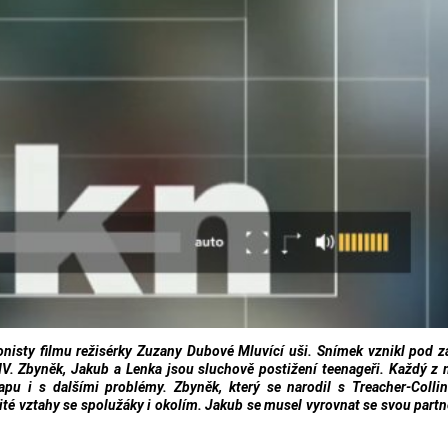
isty filmu režisérky Zuzany Dubové Mluvící uši. Snímek vznikl pod z
IV. Zbyněk, Jakub a Lenka jsou sluchově postižení teenageři. Každý z 
pu i s dalšími problémy. Zbyněk, který se narodil s Treacher-Colli
ité vztahy se spolužáky i okolím. Jakub se musel vyrovnat se svou part