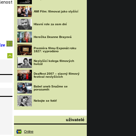
ušenost
AWI Film: filmovat jako slyšící
Hlavní role za osm dní
Herečka Deanne Brayová
ize
Premiéra filmu Exponát roku
1827: vyprodáno
Neslyšící kolega filmových
hvězd
Deaffest 2007 – slavný filmový
festival neslyšících
Babel aneb Snažme se
porozumět
Nebojte se fotit!
uživatelé
Online