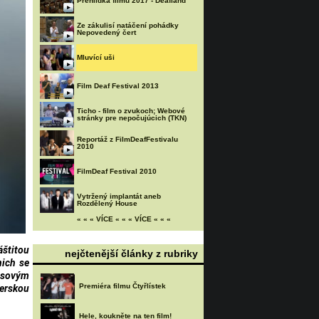
Přehlídka filmů 2017 - Deafland
Ze zákulisí natáčení pohádky
Nepovedený čert
Mluvící uši
Film Deaf Festival 2013
Ticho - film o zvukoch; Webové
stránky pre nepočujúcich (TKN)
Reportáž z FilmDeafFestivalu
2010
FilmDeaf Festival 2010
Vytržený implantát aneb
Rozdělený House
« « « VÍCE « « « VÍCE « « «
áštitou
nejčtenější články z rubriky
nich se
nsovým
Premiéra filmu Čtyřlístek
nerskou
Hele, koukněte na ten film!