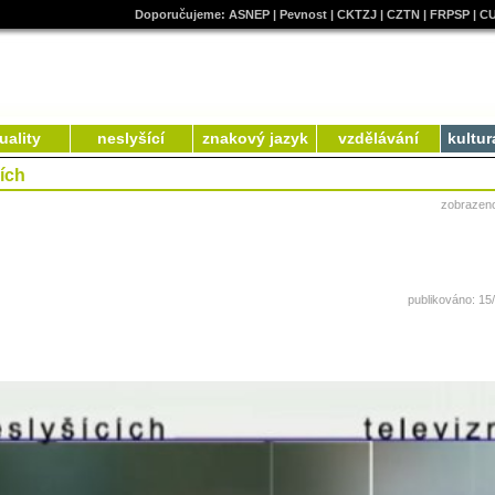
Doporučujeme:
ASNEP
|
Pevnost
|
CKTZJ
|
CZTN
|
FRPSP
|
C
uality
neslyšící
znakový jazyk
vzdělávání
kultur
cích
zobrazen
publikováno: 15