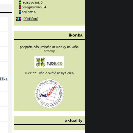
registrovaní: 0
neregistrovaní: 4
celkem: 4
Přihlášení
ikonka
podpořte nás umístěním
ikonky
na Vaše
stránky
ruce.cz - vše o světě neslyšících
iška
aktuality