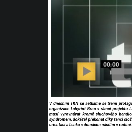
V dnešním TKN se setkáme se třemi protagon
organizace Labyrint Brno v rámci projektu L
musí vyrovnávat kromě sluchového handica
syndromem, dokázal překonat díky tanci slož
orientací a Lenka s domácím násilím v rodině.