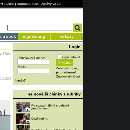
UN
|
CNES
|
Nepocujuci.sk
|
Zprávy ve ZJ
a a spol.
signwriting
odkazy
Login
o:
3730
x
zapamatovat
Přihlašovací jméno:
Heslo:
Zaregistruj se,
je to zdarma!
Zapomněl(a) jsi
/10/2016
heslo?
nejnovější články z rubriky
Po stopách filmů sluchově
postižených
Deafland III.