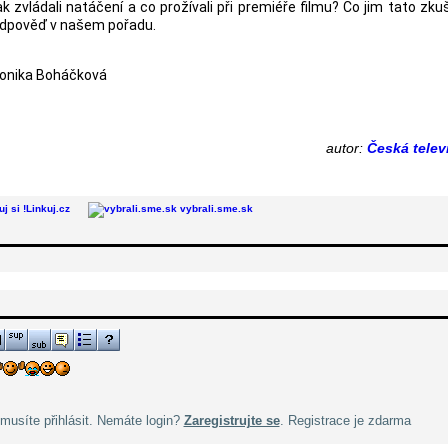
 zvládali natáčení a co prožívali při premiéře filmu? Co jim tato zk
odpověď v našem pořadu.
Monika Boháčková
autor:
Česká telev
Linkuj.cz
vybrali.sme.sk
musíte přihlásit. Nemáte login?
Zaregistrujte se
. Registrace je zdarma