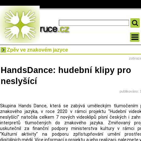
Zpěv ve znakovém jazyce
zobraz
HandsDance: hudební klipy pro
neslyšící
publikováno: 
Skupina Hands Dance, která se zabývá uměleckým tlumočením p
znakového jazyka, v roce 2020 v rámci projektu "Hudební videok
neslyšící" natočila celkem 7 nových videoklipů písní českých i zahr
interpretů tlumočených do znakového jazyka. Zmiňovaný pro
uskutečnil za finanční podpory ministerstva kultury v rámci 
"Kulturní aktivity" na podporu zpřístupňování umění prostřed
digitálních médií. Více informací o projektu a jeho realizaci, naleznete 