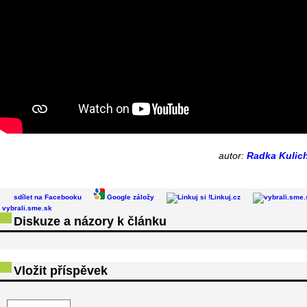
autor:
Radka Kulic
sdílet na Facebooku
Google záložy
Linkuj.cz
vybrali.sme.sk
Diskuze a názory k článku
Vložit příspěvek