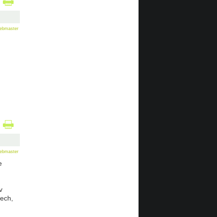
ebmaster
ebmaster
e
v
tech,