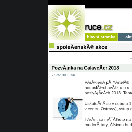
hlavní stránka
akt
spoleÄenskÃ© akce
PozvÃ¡nka na GalaveÄer 2018
17/02/2018 19:00
VÃ¡Å¾enÃ­ pÅ™Ã¡telÃ©, d
nedoslÃ½chavÃ©, o.p.s. p
neslyÅ¡Ã­cÃ­ch 2018. Tent
UskuteÄnÃ­ se v sobotu 1
v centru Ostravy), vstup 
TÄ›Å¡it se mÅ¯Å¾ete na 
moderÃ¡tory, Å¾ivou hudb