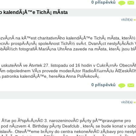
0 příspěvků
ho kalendÃ¡Å™e TichÃ¡ mÃ­sta
vložil(a)
w
zvÃ¡nÃ­ na kÅ™est charitativnÃ­ho kalendÃ¡Å™e TichÃ¡ mÃ­sta, kterÃ½
cnÄ› prospÄ›Å¡nÃ¡ spoleÄnost TichÃ½ svÄ›t. DvanÃ¡ct neslyÅ¡Ã­cÃ­ch 
Ã­lÃ½ch fotografiÃ­ MariÃ¡na UhrÃ­na zavede na mÃ­sta, kterÃ¡ jsou blÃ
kuteÄnÃ­ ve Ätvrtek 27. listopadu od 16 hodin v CukrÃ¡rnÄ› ObecnÃ­
nÃ­m odpolednem VÃ¡s provede moderÃ¡tor RadioÅ¾urnÃ¡lu ÄŒeskÃ©
 patronka kalendÃ¡Å™e, hereÄka Anna PolÃ­vkovÃ¡.
0 příspěvků
vložil(a)
w
i, Å¾e po ÃºspÄ›Å¡nÃ© 3. narozeninovÃ© pÃ¡rty pÅ™ipravujeme pro
ty pod nÃ¡zvem 4. Birthday pÃ¡rty Deafclub , kterÃ¡ se bude konat v sob
islavÄ›. OtevÅ™eme brÃ¡ny do centra nekoneÄnÃ© zÃ¡bavy pro nesly