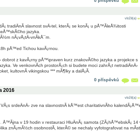
0 příspěvků
vložil(a)
w
 tradiÄnÃ­ slavnost svÄ›tel, kterÃ¡ se konÃ¡ u pÅ™Ã­leÅ¾itosti
teÅ™skÃ©ho jazyka.
lkÃ½m nÃ¡vÅ¡tÄ›vnÃ­kÅ¯m.
 18h pÅ™ed Tichou kavÃ¡rnou.
Ä› dobrot z kavÃ¡rny pÅ™ipraven kurz znakovÃ©ho jazyka a projekce s
yka. Ve venkovnÃ­ch prostorÃ¡ch si budete moci zahrÃ¡t netradiÄnÄ›
ket, kultovnÃ­ vikingskou *** mÃ¶lky a dalÅ¡Ã­.
0 příspěvků
a 2016
vložil(a)
w
 VÃ¡s srdeÄnÄ› zve na slavnostnÃ­ kÅ™est charitativnÃ­ho kalendÃ¡Å™
. Å™Ã­jna v 19 hodin v restauraci HluÄnÃ¡ samota (ZÃ¡hÅ™ebskÃ¡ 14 
kolika znÃ¡mÃ½ch osobnostÃ­, kterÃ© se nechaly vyfotografovat na mÃ­s