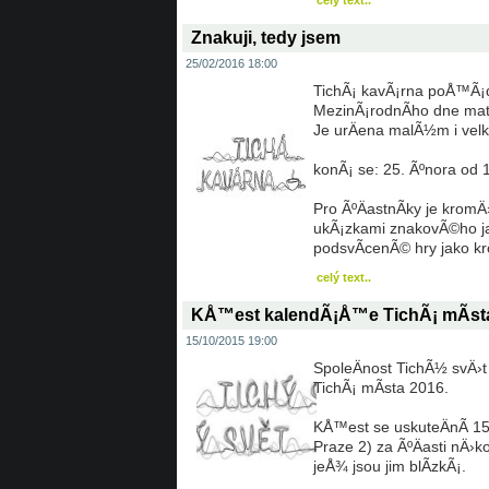
celý text..
Znakuji, tedy jsem
25/02/2016 18:00
TichÃ¡ kavÃ¡rna poÅ™Ã¡dÃ¡
MezinÃ¡rodnÃ­ho dne ma
Je urÄena malÃ½m i ve
konÃ¡ se: 25. Ãºnora od
Pro ÃºÄastnÃ­ky je krom
ukÃ¡zkami znakovÃ©ho jaz
podsvÃ­cenÃ© hry jako kro
celý text..
KÅ™est kalendÃ¡Å™e TichÃ¡ mÃ­st
15/10/2015 19:00
SpoleÄnost TichÃ½ svÄ›t
TichÃ¡ mÃ­sta 2016.
KÅ™est se uskuteÄnÃ­ 15
Praze 2) za ÃºÄasti nÄ›
jeÅ¾ jsou jim blÃ­zkÃ¡.