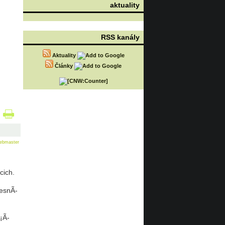
aktuality
RSS kanály
Aktuality
Články
ebmaster
ich.
lesnÃ­
¡Ã­