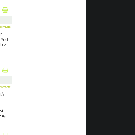
ebmaster
en
Å™ed
lav
ebmaster
lÃ­
vi
nÃ­
.