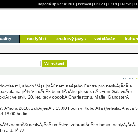
Doporučujeme:
ASNEP
|
Pevnost
|
CKTZJ
|
CZTN
|
FRPSP
|
C
uality
neslyšící
znakový jazyk
vzdělávání
kultur
vložil(a)
w
ovolte mi, abych VÃ¡s jmÃ©nem naÅ¡eho Centra pro neslyÅ¡Ã­cÃ­ a
ozvala na jiÅ¾ V. roÄnÃ­k benefiÄnÃ­ho plesu s nÃ¡zvem GalaveÄer
okrÃ¡t ve stylu 20. let, tedy obdobÃ­ Charlestonu, Mafie, GangsterÅ¯.
7. Ãºnora 2018, zahÃ¡jenÃ­ v 19:00 hodin v Klubu Alfa (VeleslavÃ­nova 
od 18:00 hodin.
vÃ½znamnÃ© neslyÅ¡Ã­cÃ­ umÄ›lce, zahraniÄnÃ­ho hosta, neslyÅ¡Ã­cÃ­
u a dalÅ¡Ã­!