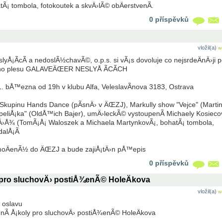
Ã¡ tombola, fotokoutek a skvÄ›lÃ© obÄerstvenÃ­.
0 příspěvků
vložil(a)
w
yÅ¡Ã­cÃ­ a nedoslÃ½chavÃ©, o.p.s. si vÃ¡s dovoluje co nejsrdeÄnÄ›ji 
nÃ­ho plesu GALAVEÄŒER NESLYÅ ÃCÃCH
11. bÅ™ezna od 19h v klubu Alfa, VeleslavÃ­nova 3183, Ostrava
Skupinu Hands Dance (pÃ­snÄ› v ÄŒZJ), Markully show "Vejce" (Marti
eliÅ¡ka" (OldÅ™ich Bajer), umÄ›leckÃ© vystoupenÃ­ Michaely Kosiec
tÄ›Å¾ (TomÃ¡Å¡ Waloszek a Michaela MartynkovÃ¡, bohatÃ¡ tombola,
dalÅ¡Ã­
moÄenÃ½ do ÄŒZJ a bude zajiÅ¡tÄ›n pÅ™epis
0 příspěvků
 pro sluchovÄ› postiÅ¾enÃ© HoleÄkova
vložil(a)
w
 oslavu
Ã­ Å¡koly pro sluchovÄ› postiÅ¾enÃ© HoleÄkova