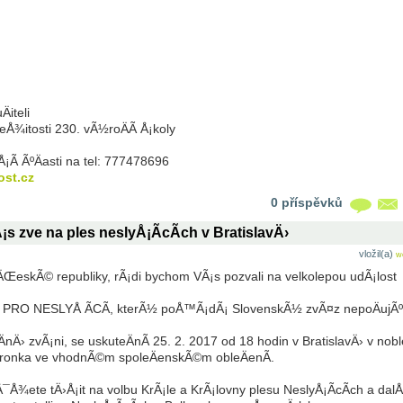
iteli
eÅ¾itosti 230. vÃ½roÄÃ­ Å¡koly
¡Ã­ ÃºÄasti na tel: 777478696
ost.cz
0 příspěvků
s zve na ples neslyÅ¡Ã­cÃ­ch v BratislavÄ›
vložil(a)
w
ŒeskÃ© republiky, rÃ¡di bychom VÃ¡s pozvali na velkolepou udÃ¡lost
RO NESLYÅ ÃCÃ, kterÃ½ poÅ™Ã¡dÃ¡ SlovenskÃ½ zvÃ¤z nepoÄujÃºc
ÄnÄ› zvÃ¡ni, se uskuteÄnÃ­ 25. 2. 2017 od 18 hodin v BratislavÄ› v nob
ronka ve vhodnÃ©m spoleÄenskÃ©m obleÄenÃ­.
Å¾ete tÄ›Å¡it na volbu KrÃ¡le a KrÃ¡lovny plesu NeslyÅ¡Ã­cÃ­ch a dalÅ