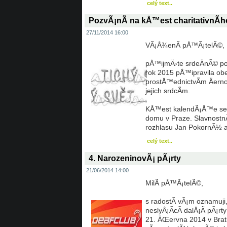
celý text..
PozvÃ¡nÃ­ na kÅ™est charitativnÃ­
27/11/2014 16:00
VÃ¡Å¾enÃ­ pÅ™Ã¡telÃ©,
pÅ™ijmÄ›te srdeÄnÃ© po
rok 2015 pÅ™ipravila obe
prostÅ™ednictvÃ­m Äernob
jejich srdcÃ­m.
KÅ™est kalendÃ¡Å™e se us
domu v Praze. Slavnost
rozhlasu Jan PokornÃ½ a
celý text..
4. NarozeninovÃ¡ pÃ¡rty
21/06/2014 14:00
MilÃ­ pÅ™Ã¡telÃ©,
s radostÃ­ vÃ¡m oznamuj
neslyÅ¡Ã­cÃ­ dalÅ¡Ã­ pÃ¡r
21. ÄŒervna 2014 v Brat