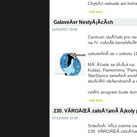
ChybÄ›t nebude ani bohat
celý text..
GalaveÄer NeslyÅ¡Ã­cÃ­ch
11/03/2017 19:00
Centrum sluÅ¾eb pro nesl
na IV. roÄnÃ­k benefiÄ
uskuteÄnÃ­ se v sobotu 
MÅ¯Å¾ete se tÄ›Å¡it na: 
Kulda), Pantomima "Pamp
StarDance taneÄnÃ­ sou
skvÄ›lÃ© obÄerstvenÃ­ a 
celÃ½ program bude tlu
celý text..
230. VÃROÄŒÃ zaloÅ¾enÃ­ Å¡koly
07/12/2016 10:00
SrdeÄnÄ› VÃ¡s zveme na
230. VÃROÄŒÃ zaloÅ¾en