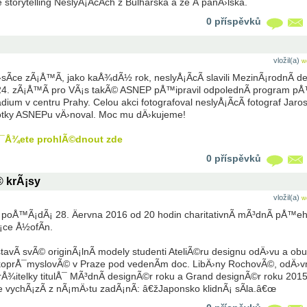
 storytelling NeslyÅ¡Ã­cÃ­ch z Bulharska a ze Å panÄ›lska.
0 příspěvků
vložil(a)
w
­ce zÃ¡Å™Ã­, jako kaÅ¾dÃ½ rok, neslyÅ¡Ã­cÃ­ slavili MezinÃ¡rodnÃ­ d
u 24. zÃ¡Å™Ã­ pro VÃ¡s takÃ© ASNEP pÅ™ipravil odpolednÃ­ program p
um v centru Prahy. Celou akci fotografoval neslyÅ¡Ã­cÃ­ fotograf Jaros
fotky ASNEPu vÄ›noval. Moc mu dÄ›kujeme!
Å¯Å¾ete prohlÃ©dnout zde
0 příspěvků
© krÃ¡sy
vložil(a)
w
 poÅ™Ã¡dÃ¡ 28. Äervna 2016 od 20 hodin charitativnÃ­ mÃ³dnÃ­ pÅ™eh
¡ce Å½ofÃ­n.
Ã­ svÃ© originÃ¡lnÃ­ modely studenti AteliÃ©ru designu odÄ›vu a obu
koprÅ¯myslovÃ© v Praze pod vedenÃ­m doc. LibÄ›ny RochovÃ©, odÄ›v
rÅ¾itelky titulÅ¯ MÃ³dnÃ­ designÃ©r roku a Grand designÃ©r roku 2015
 vychÃ¡zÃ­ z nÃ¡mÄ›tu zadÃ¡nÃ­: â€žJaponsko klidnÃ¡ sÃ­la.â€œ