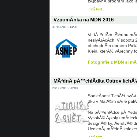
zÃ¡bavnÃ­ program jako je
celý text..
VzpomÃ­nka na MDN 2016
31/10/2016 14:31
Ve tÅ™etÃ­m tÃ½dnu mÄ›sÃ
neslyÅ¡Ã­cÃ­ch. V sobot
obchodnÃ­m domem Palladi
Klein, kterÃ½ vÅ¡echny 
Fotografie z MDN si m
MÃ³dnÃ­ pÅ™ehlÃ­dka Ostrov tichÃ
28/06/2016 20:00
SpoleÄnost TichÃ½ svÄ›t
dku v MalÃ©m sÃ¡le palÃ
Na pÅ™ehlÃ­dce pÅ™edstav
VysokÃ© Å¡koly umÄ›lec
designÃ©rky, ÄerstvÃ© d
UcelenÃ¡ mÃ³dnÃ­ kolekce