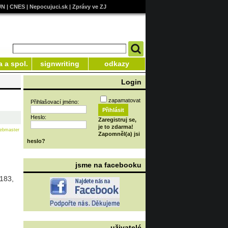
UN
|
CNES
|
Nepocujuci.sk
|
Zprávy ve ZJ
a a spol.
signwriting
odkazy
Login
zapamatovat
Přihlašovací jméno:
Heslo:
Zaregistruj se,
je to zdarma!
ebmaster
Zapomněl(a) jsi
heslo?
jsme na facebooku
3183,
uživatelé