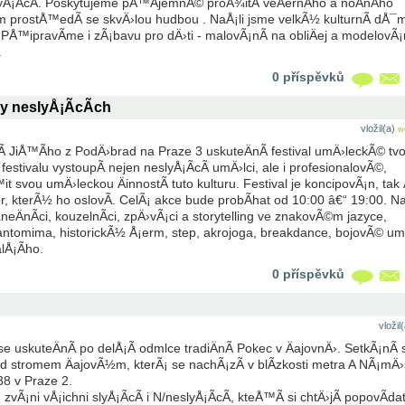
yÅ¡Ã­cÃ­. Poskytujeme pÅ™Ã­jemnÃ© proÅ¾itÃ­ veÄernÃ­ho a noÄnÃ­ho
prostÅ™edÃ­ se skvÄ›lou hudbou . NaÅ¡li jsme velkÃ½ kulturnÃ­ dÅ¯
 PÅ™ipravÃ­me i zÃ¡bavu pro dÄ›ti - malovÃ¡nÃ­ na obliÄej a modelovÃ
.
0 příspěvků
y neslyÅ¡Ã­cÃ­ch
vložil(a)
w
­ JiÅ™Ã­ho z PodÄ›brad na Praze 3 uskuteÄnÃ­ festival umÄ›leckÃ© tv
 festivalu vystoupÃ­ nejen neslyÅ¡Ã­cÃ­ umÄ›lci, ale i profesionalovÃ©,
t svou umÄ›leckou ÄinnostÃ­ tuto kulturu. Festival je koncipovÃ¡n, ta
, kterÃ½ ho oslovÃ­. CelÃ¡ akce bude probÃ­hat od 10:00 â€“ 19:00. N
eÄnÃ­ci, kouzelnÃ­ci, zpÄ›vÃ¡ci a storytelling ve znakovÃ©m jazyce,
pantomima, historickÃ½ Å¡erm, step, akrojoga, breakdance, bojovÃ© um
lÅ¡Ã­ho.
0 příspěvků
vložil
 uskuteÄnÃ­ po delÅ¡Ã­ odmlce tradiÄnÃ­ Pokec v ÄajovnÄ›. SetkÃ¡nÃ­ 
Pod stromem ÄajovÃ½m, kterÃ¡ se nachÃ¡zÃ­ v blÃ­zkosti metra A NÃ¡mÄ›
38 v Praze 2.
zvÃ¡ni vÅ¡ichni slyÅ¡Ã­cÃ­ i N/neslyÅ¡Ã­cÃ­, kteÅ™Ã­ si chtÄ›jÃ­ popovÃ­da