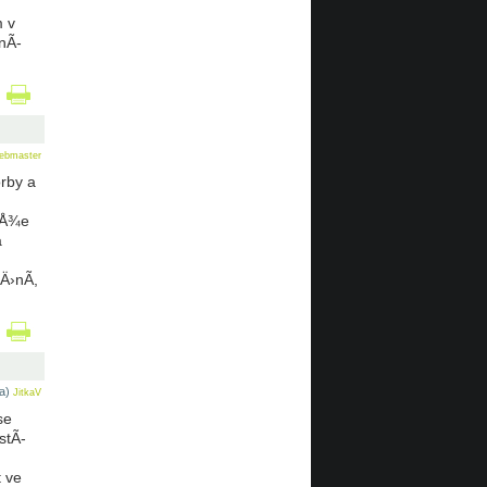
m v
¡nÃ­
ebmaster
orby a
k Å¾e
a
Ä›nÃ­,
(a)
JitkaV
se
stÃ­
t ve