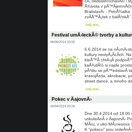
cÃ­, nedoslÃ½chavÃ© i sl
Å¾ivota v pÅ™Ã­jemnÃ©m 
BratislavÄ› - PetrÅ¾alka.
zvÃ­Å™Ã¡tek z balÃ³nkÅ¯
celý text..
Festival umÄ›leckÃ© tvorby a kultur
06/06/2014 10:00
6.6.2014 se na nÃ¡mÄ›stÃ
kultury neslyÅ¡Ã­cÃ­ch. Na
kteÅ™Ã­ chtÄ›jÃ­ podpoÅ™i
kaÅ¾dÃ½ si najde prostor
pÃ³diu se pÅ™edstavÃ­ tan
krasojÃ­zda, akrobacie, 
street dance, a mnoho da
celý text..
Pokec v ÄajovnÄ›
29/04/2014 20:28
Dne 30.4.2014 od 18:00 se
uskuteÄnÃ­ v ÄajovnÄ› 
MÃ­ru, v ulici MÃ¡nesova 
K "pokecu" jsou srdeÄnÄ› 