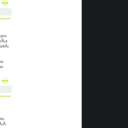
ebmaster
 pro
VÃ¡s
­zkÃ¡
ho
ho
ebmaster
otu
Å¡Ã­