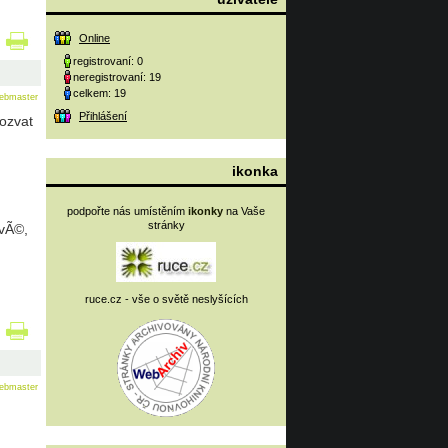
Online
registrovaní: 0
neregistrovaní: 19
celkem: 19
ebmaster
Přihlášení
pozvat
ikonka
n
podpořte nás umístěním
ikonky
na Vaše
stránky
ovÃ©,
ruce.cz - vše o světě neslyšících
ebmaster