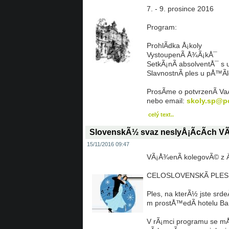
7. - 9. prosince 2016
Program:
ProhlÃ­dka Å¡koly
VystoupenÃ­ Å¾Ã¡kÅ¯
SetkÃ¡nÃ­ absolventÅ¯ s uÄ
SlavnostnÃ­ ples u pÅ™Ã­l
ProsÃ­me o potvrzenÃ­ VaÅ
nebo email:
skoly.sp@p
celý text..
SlovenskÃ½ svaz neslyÅ¡Ã­cÃ­ch VÃ¡
15/11/2016 09:47
VÃ¡Å¾enÃ­ kolegovÃ© z Ä
CELOSLOVENSKÃ PLES P
Ples, na kterÃ½ jste srde
m prostÅ™edÃ­ hotelu Ba
V rÃ¡mci programu se mÅ¯