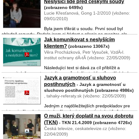
Neslyšící lidé před českými soudy
těžkou sluchovou vadou – s praktickou hluchotou) dítě do slyšící
rodiny, je od počátku nejvíce postižen ro ...
(zobrazeno 6499x)
Lucie Křesťanová, Gong 1-2/2010 (vloženo:
09/01/2010)
Byla jsem třikrát u soudu. První soud byl
ohledně rozvodu. Podala jsem si žádost o přepis na monitor, ale
Jak komunikovat s neslyšícím
přepis byl dělán takovým způsobem, že psali jen to, na co se mě
ptali. Ale to, co jsem potřebovala vědět já, jsem neměla ...
klientem?
(zobrazeno 13067x)
Věra Procházková, Petr Vysuček, VzdÄ›l.
institut ochrany dÄ›tÃ (vloženo: 22/05/2009)
Následující text si dává za cíl přiblížit a
srozumitelně popsat mentalitu a způsob života klientů patřících do
Jazyk a gramotnosť u sluhovo
skupiny lidí s vadami sluchu. Tento text je příspěvkem k tomu, aby
postihnutých
práce profesionálů s těmito klienty byla dosta ...
- Jazyk a gramotnosť u
sluchovo postihnutých (zobrazeno 4986x)
, tahaky-referaty.sk (vloženo: 22/05/2009)
Jedným z najdôležitejších predpokladov pre
existenciu človeka je potreba človeka integrovať s inými ľuďmi,
O muži, který doplatil na svou dobrotu
vymieňať s nimi informácie. Informácie, ktoré spájajú človeka so
(TKN)
svetom sú takou dôležitou potrebou jeho ľudskej exist ...
- TKN 21.4.2009 (zobrazeno 4726x)
Česká televize, ceskatelevize.cz (vloženo:
22/04/2009)