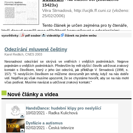
15423x)
Věra Strnadová, http://ucjtk.ff.cuni.cz (vloženo:
25/02/2006)
Tento článek je určen zejména pro ty čtenáře,
kteří dosud neměli moc příležitostí komunikovat s odezírajícími
neslyšícími či nedoslýchavými lidmi. Pokusím se zde popsat některé
vysvětlivky:
pdf soubor
videoklip
článek na jiném webu
aspekty odezírání tak, jak je znám ...
Odezírání mluvené češtiny
Karel Redlich, CNES 2003
Nesnadnost odezírání se skrývá ve vnitřních i vnějších podmínkách. Nejprve
pojednám o vnějších podmínkách. Především by měl slyšící člověk udržovat zrakový
kontakt s člověkem, který z jeho úst odezírá, jak přibližuje V. Strnadová (1998, s.
157): "S neslyšícím člověkem se můžeme dorozumět jen tehdy, když na nás dobře
vidí. Nejdříve jej však musíme upozornit, že se chystáme hovořit, aby se na nás mohl
včas podívat. Musíme navázat a udržovat zrakový kontakt."
Nové články a videa
HandsDance: hudební klipy pro neslyšící
10/02/2021 - Radka Kulichová
Dysfázie a autismus
02/02/2021 - Česká televize