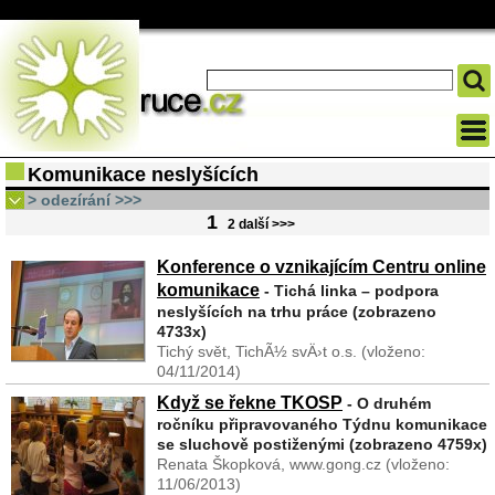
Komunikace neslyšících
> odezírání >>>
1
2
další >>>
Konference o vznikajícím Centru online
komunikace
- Tichá linka – podpora
neslyšících na trhu práce (zobrazeno
4733x)
Tichý svět, TichÃ½ svÄ›t o.s. (vloženo:
04/11/2014)
Když se řekne TKOSP
- O druhém
Konference o systémové komunikační podpoře neslyšících na trhu
ročníku připravovaného Týdnu komunikace
práce, kterou 14. října uspořádala organizace Tichý svět v
se sluchově postiženými (zobrazeno 4759x)
prostorách Magistrátu hlavního města Prahy, představila veřejnosti
Renata Škopková, www.gong.cz (vloženo:
vznikající Tichou linku, Centr ...
11/06/2013)