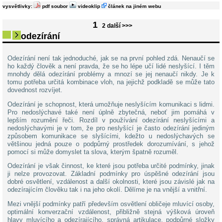
vysvětlivky:
pdf soubor
videoklip
článek na jiném webu
schopnosti pohybu a lidi nevidomé, pokud jde o orientaci. Na jednu
skupinu lidí se ale zapomíná: na ne ...
1
2
další >>>
odezírání
Odezírání není tak jednoduché, jak se na první pohled zdá. Nenaučí se
ho každý člověk a není pravda, že se ho lépe učí lidé neslyšící. I těm
mnohdy dělá odezírání problémy a mnozí se jej nenaučí nikdy. Je k
tomu potřeba určitá kombinace vloh, na jejichž podkladě se může tato
dovednost rozvíjet.
Odezírání je schopnost, která umožňuje neslyšícím komunikaci s lidmi.
Pro nedoslýchavé také není úplně zbytečná, neboť jim pomáhá v
lepším rozumění řeči. Rozdíl v používání odezírání neslyšícími a
nedoslýchavými je v tom, že pro neslyšící je často odezírání jediným
způsobem komunikace se slyšícími, kdežto u nedoslýchavých se
většinou jedná pouze o podpůrný prostředek dorozumívání, s jehož
pomocí si může domyslet ta slova, kterým špatně rozuměl.
Odezírání je však činnost, ke které jsou potřeba určité podmínky, jinak
ji nelze provozovat. Základní podmínky pro úspěšné odezírání jsou
dobré osvětlení, vzdálenost a další okolnosti, které jsou závislé jak na
odezírajícím člověku tak i na jeho okolí. Dělíme je na vnější a vnitřní.
Mezi vnější podmínky patří především osvětlení obličeje mluvící osoby,
optimální konverzační vzdálenost, přibližně stejná výšková úroveň
hlavy mluvícího a odezírajícího, správná artikulace, podpůrné složky