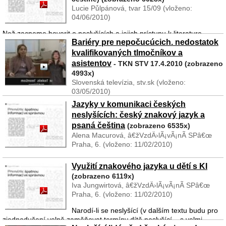
Lucie Půlpánová, tvar 15/09 (vloženo:
04/06/2010)
Než zacneme hovorit o neslyšících a jejich prístupu k literature,
Bariéry pre nepočucúcich. nedostatok
zopakujme si neco o funkci písemnictví samého – snad je to na
stránkách literárního casopisu ponekud troufalé, ale specificnost
kvalifikovaných tlmočníkov a
spolecenského postavení neslyšíc ...
asistentov
- TKN STV 17.4.2010 (zobrazeno
4993x)
Slovenská televízia, stv.sk (vloženo:
03/05/2010)
Jazyky v komunikaci českých
Problémy sa dajú riešiť. V súčasnej dobe nie je zvláštnosťou, že aj
neslyšících: český znakový jazyk a
počujúci má problémy s vybavovaním rôznych povolení po rôznych
psaná čeština
úradoch. Je preto, že problémy ZP, no najmä SP, sú oveľa väčšie a
(zobrazeno 6535x)
vyžadujú si viacnásobn� ...
Alena Macurová, â€žVzdÄ›lÃ¡vÃ¡nÃ­ SPâ€œ
Praha, 6. (vloženo: 11/02/2010)
Přesně před dvaceti lety (1986) popsala Mary Brennanová „dilema
Využití znakového jazyka u dětí s KI
lingvisty znakových jazyků“ (the dilemma of the sign linguist) - a
(zobrazeno 6119x)
zároveň přitom poukázala na dva možné a různé přístupy k výzkumu
Iva Jungwirtová, â€žVzdÄ›lÃ¡vÃ¡nÃ­ SPâ€œ
znakových jazyků. Jeden př� ...
Praha, 6. (vloženo: 11/02/2010)
Narodí-li se neslyšící (v dalším textu budu pro
zjednodušení volně zaměňovat termíny dítě neslyšící – s velmi