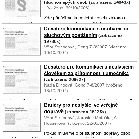
hluchoslepých osob (zobrazeno 14643x)
češtině (znakovaná češ ...
, (vloženo: 30/10/2008)
Zde přinášíme kompletní novelu zákona o
znakové řeči, která mj. mění název zákona na "Zákon o
Desatero komunikace s osobami se
komunikačních systémech". Neslyšící a hluchoslepé osoby mají
právo svobodně si zvolit takový komunikační systém, který odpoví ...
sluchovým postižením
(zobrazeno
19780x)
Věra Strnadová, Gong 7-8/2007 (vloženo:
16/10/2007)
Pravidla pro komunikaci se sluchově postiženými. Před rozhovorem s
Desatero pro komunikaci s neslyšícím
člověkem se sluchovým postižením navážeme zrakový kontakt.
člověkem za přítomnosti tlumočníka
Každého člověka se sluchovým postižením se zeptáme, zda chce
mluvit, odezírat, psát, nebo používat z ...
(zobrazeno 20662x)
Naďa Dingová, Gong 7-8/2007 (vloženo:
16/10/2007)
Jak komunikovat s neslyšícím pomocí tlumočníka? Obecná pravidla
Bariéry pro neslyšící ve veřejné
pro kominikaci, s doporučením pro zdravotníky. Rozhovor vedeme
dopravě
přímo s neslyšícím člověkem a udržujeme zrakový kontakt s ním,
(zobrazeno 16128x)
nikoliv s tlumočníkem. Tlumočník mus ...
Věra Strnadová, Jaroslav Matuška, A.
Houserová, (vloženo: 22/05/2007)
Pokud mluvíme o přístupnosti dopravy osob
s postižením, většinou máme na mysli vozíčkáře co se týče omezené