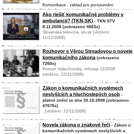
Komunikace - základ pro porozumění.
Potřebují ji i lidé, kteří byli ochuzeni o jeden z komunikačních
Ako riešiť komunikačné problémy v
prostředků, tedy schopnost slyšet a sdělovat v jazyce většinové
ambulancii? (TKN-SK)
společnosti. Problémy mohou nastat, když se sluchově postižený ...
- TKN STV
8.11.2008 (zobrazeno 4663x)
Slovenská televízia, stv.sk (vloženo:
11/12/2008)
Problémy v komunikácii nepočujúcich sprevádzajú prakticky celý
Rozhovor s Věrou Strnadovou o novele
život - nielen v bežnom živote, no predovšetkým na úradoch, ale aj
komunikačního zákona
pri návšteve lekára. Vyšetrenie nepočujúceho prináša
(zobrazeno
sluchovopostihnutému plno problémov a streso ...
7260x)
Roman Vojtechovský, Infonep 11/2008
(vloženo: 22/11/2008)
Jméno Mgr. Věry Strnadové pozná možná každý neslyšící v Česku.
Zákon o komunikačních systémech
Podle Čechů je považovaná za velkou osobnost, která se dlouhé
neslyšících a hluchoslepých osob
roky věnuje zlepšování životních podmínek neslyšících. Je také
-
autorkou jedenácti knižní ...
platné znění ze dne 20.10.2008 (zobrazeno
47676x)
, (vloženo: 22/11/2008)
úplné platné znění zákona - původně zákona o znakové řeči. v
Novela zákona o znakové řeči
- Zákon o
zákoně je definováno kdo je neslyšící, hluchoslepý, komunikační
komunikačních systémech neslyšících a
systémy - český znakový jazyk a komunikační systémy založené na