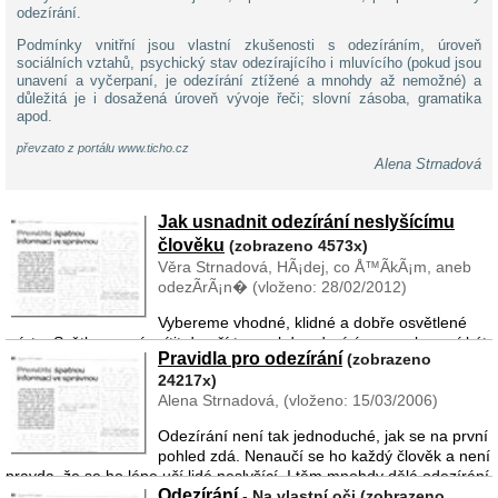
odezírání.
Podmínky vnitřní jsou vlastní zkušenosti s odezíráním, úroveň
sociálních vztahů, psychický stav odezírajícího i mluvícího (pokud jsou
unavení a vyčerpaní, je odezírání ztížené a mnohdy až nemožné) a
důležitá je i dosažená úroveň vývoje řeči; slovní zásoba, gramatika
apod.
převzato z portálu www.ticho.cz
Alena Strnadová
Jak usnadnit odezírání neslyšícímu
člověku
(zobrazeno 4573x)
Věra Strnadová, HÃ¡dej, co Å™Ã­kÃ¡m, aneb
odezÃ­rÃ¡n� (vloženo: 28/02/2012)
Vybereme vhodné, klidné a dobře osvětlené
místo. Světlo nesmí svítit do očí tomu, kdo odezírá, naopak musí být
Pravidla pro odezírání
(zobrazeno
osvětlena tvář toho kdo mluví. (Pokud jde O nedoslýchavěho
24217x)
člověka, dbáme na to, aby v okolí nebyl I hluk.) Mus� ...
Alena Strnadová, (vloženo: 15/03/2006)
Odezírání není tak jednoduché, jak se na první
pohled zdá. Nenaučí se ho každý člověk a není
pravda, že se ho lépe učí lidé neslyšící. I těm mnohdy dělá odezírání
Odezírání
problémy a mnozí se jej nenaučí nikdy. Je k tomu potře ...
- Na vlastní oči (zobrazeno