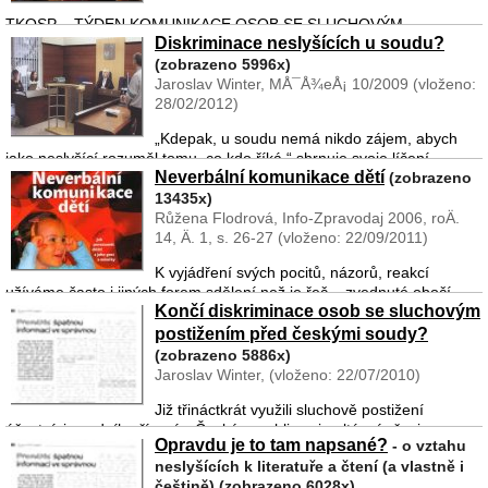
TKOSP – TÝDEN KOMUNIKACE OSOB SE SLUCHOVÝM
Diskriminace neslyšících u soudu?
POSTIŽENÍM, jehož druhý ročník proběhne v letošním roce od 21.
do 29.9.2013, je celorepublikový projekt, který přináší zajímavé
(zobrazeno 5996x)
informace o světě osob se sluchovým postižením, podpo ...
Jaroslav Winter, MÅ¯Å¾eÅ¡ 10/2009 (vloženo:
28/02/2012)
„Kdepak, u soudu nemá nikdo zájem, abych
jako neslyšící rozuměl tomu, co kdo říká,“ shrnuje svoje líčení
Neverbální komunikace dětí
osobních zkušeností se soudy Jiří Grábner. Zažil celkem šest
(zobrazeno
soudních jednání – třikrát v souvislosti s rozvodem a ...
13435x)
Růžena Flodrová, Info-Zpravodaj 2006, roÄ.
14, Ä. 1, s. 26-27 (vloženo: 22/09/2011)
K vyjádření svých pocitů, názorů, reakcí
užíváme často i jiných forem sdělení než je řeč – zvednuté obočí,
Končí diskriminace osob se sluchovým
odmítavé gesto, tázavý pohled... Předkládaná kniha, kterou vydalo v
loňském roce nakladatelství Portál, nás ...
postižením před českými soudy?
(zobrazeno 5886x)
Jaroslav Winter, (vloženo: 22/07/2010)
Již třináctkrát využili sluchově postižení
účastníci soudního řízení v České republice simultánní přepis
Opravdu je to tam napsané?
- o vztahu
mluvené řeči, který jim zajistila Česká unie neslyšících. Zatímco dříve
neslyšících k literatuře a čtení (a vlastně i
lidé se sluchovým postižením nekomuni ...
češtině) (zobrazeno 6028x)