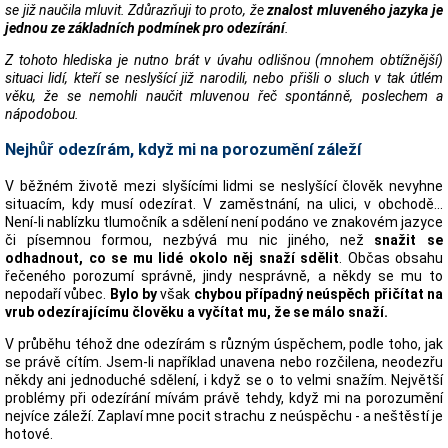
se již naučila mluvit. Zdůrazňuji to proto, že
znalost mluveného jazyka je
jednou ze základních podmínek pro odezírání
.
Z tohoto hlediska je nutno brát v úvahu odlišnou (mnohem obtížnější)
situaci lidí, kteří se neslyšící již narodili, nebo přišli o sluch v tak útlém
věku, že se nemohli naučit mluvenou řeč spontánně, poslechem a
nápodobou.
Nejhůř odezírám, když mi na porozumění záleží
V běžném životě mezi slyšícími lidmi se neslyšící člověk nevyhne
situacím, kdy musí odezírat. V zaměstnání, na ulici, v obchodě...
Není-li nablízku tlumočník a sdělení není podáno ve znakovém jazyce
či písemnou formou, nezbývá mu nic jiného, než
snažit se
odhadnout, co se mu lidé okolo něj snaží sdělit
. Občas obsahu
řečeného porozumí správně, jindy nesprávně, a někdy se mu to
nepodaří vůbec.
Bylo by
však
chybou případný neúspěch přičítat na
vrub odezírajícímu člověku a vyčítat mu, že se málo snaží.
V průběhu téhož dne odezírám s různým úspěchem, podle toho, jak
se právě cítím. Jsem-li například unavena nebo rozčilena, neodezřu
někdy ani jednoduché sdělení, i když se o to velmi snažím. Největší
problémy při odezírání mívám právě tehdy, když mi na porozumění
nejvíce záleží. Zaplaví mne pocit strachu z neúspěchu - a neštěstí je
hotové.