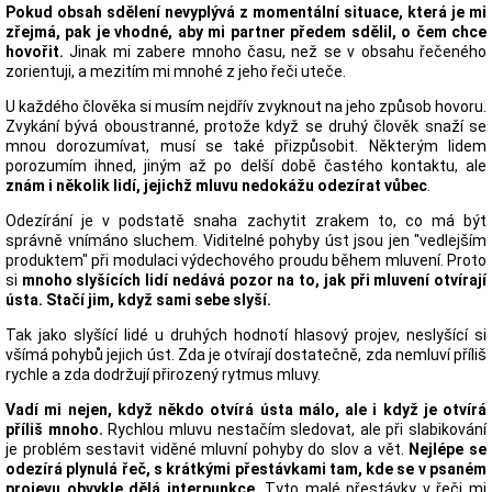
Pokud obsah sdělení nevyplývá z momentální situace, která je mi
zřejmá, pak je vhodné, aby mi partner předem sdělil, o čem chce
hovořit.
Jinak mi zabere mnoho času, než se v obsahu řečeného
zorientuji, a mezitím mi mnohé z jeho řeči uteče.
U každého člověka si musím nejdřív zvyknout na jeho způsob hovoru.
Zvykání bývá oboustranné, protože když se druhý člověk snaží se
mnou dorozumívat, musí se také přizpůsobit. Některým lidem
porozumím ihned, jiným až po delší době častého kontaktu, ale
znám i několik lidí, jejichž mluvu nedokážu odezírat vůbec
.
Odezírání je v podstatě snaha zachytit zrakem to, co má být
správně vnímáno sluchem. Viditelné pohyby úst jsou jen "vedlejším
produktem" při modulaci výdechového proudu během mluvení. Proto
si
mnoho slyšících lidí nedává pozor na to, jak při mluvení otvírají
ústa. Stačí jim, když sami sebe slyší.
Tak jako slyšící lidé u druhých hodnotí hlasový projev, neslyšící si
všímá pohybů jejich úst. Zda je otvírají dostatečně, zda nemluví příliš
rychle a zda dodržují přirozený rytmus mluvy.
Vadí mi nejen, když někdo otvírá ústa málo, ale i když je otvírá
příliš mnoho.
Rychlou mluvu nestačím sledovat, ale při slabikování
je problém sestavit viděné mluvní pohyby do slov a vět.
Nejlépe se
odezírá plynulá řeč, s krátkými přestávkami tam, kde se v psaném
projevu obvykle dělá interpunkce.
Tyto malé přestávky v řeči mi