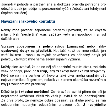
Jsem-li v pohodě a partner zná a dodržuje pravidla potřebná pro
odezírání, pak je naděje na porozumění vyšší (třebaže ani tehdy není
úspěch zaručen).
Navázání zrakového kontaktu
Někdy mne partner zapomene předem upozornit, že se chystá
mluvit. Pak "nechytím" včas začátek věty a nepochopím smysl
dalších slov.
Správné upozornění je pohyb rukou (zamávání) nebo lehký
opakovaný dotyk na předloktí.
Nestačí, když do mne někdo jen
strčí loktem - mohu to mylně považovat za náhodný dotyk při
pohybu, který pro mne nemá žádný signální význam.
Každý sice uznává, že se na něj při odezírání musím dívat, málokdo
však pochopí, proč
potřebuji, aby zrakový kontakt byl vzájemný
.
Když se na mne partner při hovoru také dívá, mohu snadněji dát
najevo mimikou či gestem, nakolik ve kterém okamžiku rozumím a
kdy již začínám mít problémy.
Důležité je i
vhodné osvětlení
. Ostré světlo svítící přímo do očí je
nepříjemné každému. Větší zlo však je, svítí-li do očí odezírajícímu.
Za prvé proto, že nemůže dobře odezírat, za druhé proto, že má
celodenním nuceným odezíráním unavené oči.
U neslyšícího