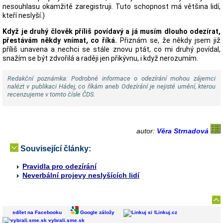
nesouhlasu okamžitě zaregistruji. Tuto schopnost má většina lidí,
kteří neslyší.)
Když je druhý člověk příliš povídavý a já musím dlouho odezírat,
přestávám někdy vnímat, co říká.
Přiznám se, že někdy jsem již
příliš unavena a nechci se stále znovu ptát, co mi druhý povídal,
snažím se být zdvořilá a raději jen přikývnu, i když nerozumím.
Redakční poznámka: Podrobné informace o odezírání mohou zájemci
nalézt v publikaci Hádej, co říkám aneb Odezírání je nejisté umění, kterou
recenzujeme v tomto čísle ČDS.
autor:
Věra Strnadová
Související články:
Pravidla pro odezírání
Neverbální projevy neslyšících lidí
sdílet na Facebooku
Google záložy
Linkuj.cz
vybrali.sme.sk