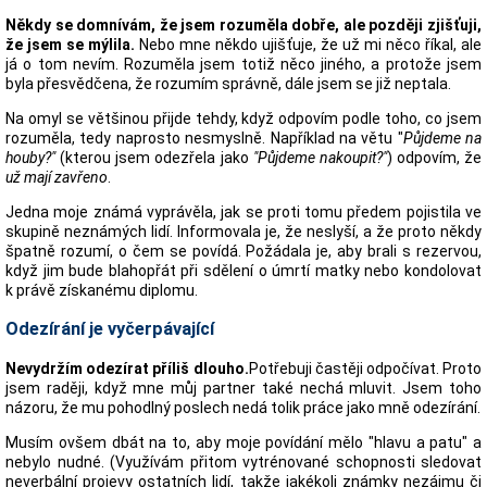
Někdy se domnívám, že jsem rozuměla dobře, ale později zjišťuji,
že jsem se mýlila.
Nebo mne někdo ujišťuje, že už mi něco říkal, ale
já o tom nevím. Rozuměla jsem totiž něco jiného, a protože jsem
byla přesvědčena, že rozumím správně, dále jsem se již neptala.
Na omyl se většinou přijde tehdy, když odpovím podle toho, co jsem
rozuměla, tedy naprosto nesmyslně. Například na větu "
Půjdeme na
houby?"
(kterou jsem odezřela jako
"Půjdeme nakoupit?"
) odpovím, že
už mají zavřeno
.
Jedna moje známá vyprávěla, jak se proti tomu předem pojistila ve
skupině neznámých lidí. Informovala je, že neslyší, a že proto někdy
špatně rozumí, o čem se povídá. Požádala je, aby brali s rezervou,
když jim bude blahopřát při sdělení o úmrtí matky nebo kondolovat
k právě získanému diplomu.
Odezírání je vyčerpávající
Nevydržím odezírat příliš dlouho.
Potřebuji častěji odpočívat. Proto
jsem raději, když mne můj partner také nechá mluvit. Jsem toho
názoru, že mu pohodlný poslech nedá tolik práce jako mně odezírání.
Musím ovšem dbát na to, aby moje povídání mělo "hlavu a patu" a
nebylo nudné. (Využívám přitom vytrénované schopnosti sledovat
neverbální projevy ostatních lidí, takže jakékoli známky nezájmu či