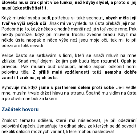
člověka musí zrak plnit více funkcí, než kdyby slyšel, a proto si jej
musí úzkostlivě šetřit.
Když mluvící osoba sedí, potřebuji si také sednout
, abych měla její
tvář ve výši svých očí
. Jinak mi ve výhledu na ústa překáží její nos.
Podobné je to, když někdo o hodně menší než já stojí vedle mne. Pak
někdy pomůže, když při mluvení trochu zvedne bradu. Když má
někdo ústa naopak o něco výše než jsou moje oči, tak mi to při
odezírání tolik nevadí.
Velice často se setkávám s lidmi, kteří se snaží mluvit na mne
zblízka. Snad mají dojem, že jim pak budu lépe rozumět. Opak je
pravdou. Pak musím buď ustoupit, anebo aspoň odklonit horní
polovinu těla.
Z příliš malé vzdálenosti
totiž
nemohu dobře
zaostřit zrak na jejich ústa.
Vyhovuje mi, když
jsme s partnerem čelem proti sobě
. Je-li vedle
mne, musím trvale držet hlavu na stranu. Špatně mu vidím na ústa
a po chvíli mne bolí za krkem.
Začátek hovoru
Znalost tématu sdělení, které má následovat, je při odezírání
poloviční úspěch. Usnadňuje to odhad slov, ze kterých se dá odvodit
několik dalších možných variant, které mohou následovat.