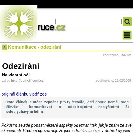
Komunikace - odezírání
zobrazeno:
15430
x
Odezírání
Na vlastní oči
zdroj:
http://ucjtk.ff.cuni.cz
publikováno: 25/02/2006
originál článku v pdf zde
Tento článek je určen zejména pro ty čtenáře, kteří dosud neměli moc
příležitostí
komunikovat s odezírajícími neslyšícími či
nedoslýchavými lidmi
.
Pokusím se zde popsat některé aspekty odezírání tak, jak je znám ze své
zkušenosti. Předem upozorňuji, že jsem ztratila sluch až v době, kdy jsem