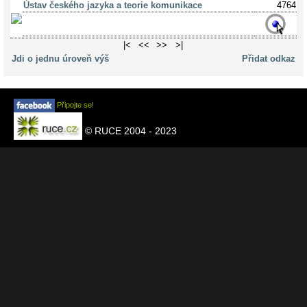
Ústav českého jazyka a teorie komunikace
4764
|<
<<
>>
>|
Jdi o jednu úroveň výš
Přidat odkaz
Připojte se!
© RUCE 2004 - 2023