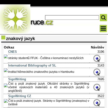
znakový jazyk
Odkaz
Návštěv
CNES
3196
stránky studentů FFUK - Čeština v konuminaci neslyšících
International Bibliography of SL
3143
Institut Německého znakového jazyka v Hamburku
SignWriting
7695
Číst a psát znakový jazyk. Oficiální stránky o SignWriting
včetně výukových materiálů a 40 znakových jazyků (v
angličtině)
SignWriting CZ
3522
Číst a psát znakový jazyk. Stránky o SignWriting (znakopisu) v
češtině