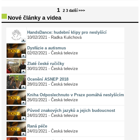
prvním neslyšícím členem Evropského parlamentu. Není však
1
v současné době jediným neslyš ...
2
3
další >>>
Nové články a videa
HandsDance: hudební klipy pro neslyšící
10/02/2021 - Radka Kulichová
Dysfázie a autismus
02/02/2021 - Česká televize
Zlaté české ručičky
30/01/2021 - Česká televize
Ocenění ASNEP 2018
28/01/2021 - Česká televize
Kniha Odposlechnuto v Praze pomáhá neslyšícím
26/01/2021 - Česká televize
Původ znakových jazyků a jejich budoucnost
24/01/2021 - Česká televize
Raná péče
24/01/2021 - Česká televize