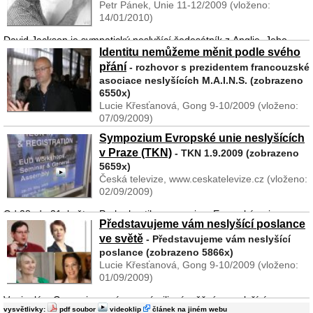
Petr Pánek, Unie 11-12/2009 (vloženo:
14/01/2010)
David Jackson je sympatický neslyšící šedesátník z Anglie. Jeho
Identitu nemůžeme měnit podle svého
předkové však pocházejí z Rumunska a Polska. David Jackson v
Bristolu vyučuje angličtinu pro neslyšící. Kromě toho je však také
přání
- rozhovor s prezidentem francouzské
velkým znalcem elektro ...
asociace neslyšících M.A.I.N.S. (zobrazeno
6550x)
Lucie Křesťanová, Gong 9-10/2009 (vloženo:
07/09/2009)
Sympozium Evropské unie neslyšících
V rámci květnového kongresu Evropské unie neslyšících v Praze
v Praze (TKN)
proběhl kromě semináře na téma Znakový jazyk a legislativa o den
- TKN 1.9.2009 (zobrazeno
dříve také neméně zajímavý workshop, jehož součástí byla nejen
5659x)
práce ve skupinách, ...
Česká televize, www.ceskatelevize.cz (vloženo:
02/09/2009)
Od 28. do 31. května Praha hostila sympozium Evropské unie
Představujeme vám neslyšící poslance
neslyšících. Toto sympozium se pořádalo v době, kdy byla Česká
ve světě
republika předsednickou zemí Evropské unie. Naposledy byla
- Představujeme vám neslyšící
událost podobného rozsahu v České republice uspořá ...
poslance (zobrazeno 5866x)
Lucie Křesťanová, Gong 9-10/2009 (vloženo:
01/09/2009)
V minulém Gongu jsme vás seznámili s úspěšným neslyšícím
vysvětlivky:
pdf soubor
videoklip
článek na jiném webu
maďarským právníkem Ádámem Kósou, který se stal historicky