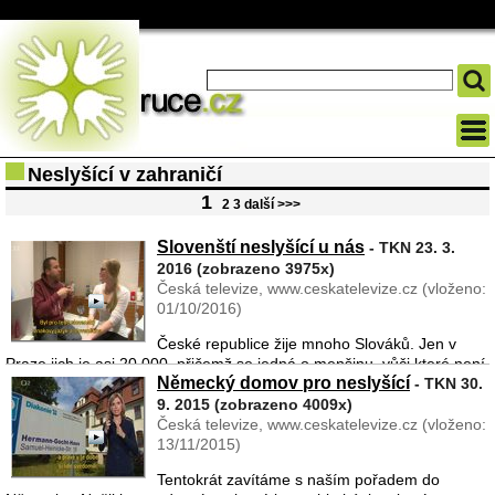
Neslyšící v zahraničí
1
2
3
další >>>
Slovenští neslyšící u nás
- TKN 23. 3.
2016 (zobrazeno 3975x)
Česká televize, www.ceskatelevize.cz (vloženo:
01/10/2016)
České republice žije mnoho Slováků. Jen v
Praze jich je asi 20 000, přičemž se jedná o menšinu, vůči které není
Německý domov pro neslyšící
znatelná žádná nevraživost. Nemusí bojovat za svá práva, nikdo se
- TKN 30.
na ně nedívá skrz prsty a nejsou terčem extre ...
9. 2015 (zobrazeno 4009x)
Česká televize, www.ceskatelevize.cz (vloženo:
13/11/2015)
Tentokrát zavítáme s naším pořadem do