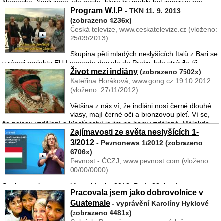
Německa. Našli jsme zde místo, které by mohlo být inspirací pro
Program W.I.P
podobná zařízení u nás. Ve Zwickau byl totiž před víc jak 100 lety
- TKN 11. 9. 2013
postaven „Hermann-Gocht-house“, tedy Domov pro neslyšíc ...
(zobrazeno 4236x)
Česká televize, www.ceskatelevize.cz (vloženo:
25/09/2013)
Skupina pěti mladých neslyšících Italů z Bari se
v rámci projektu EU Leonardo dostala do Prahy, kde strávila tři
Život mezi indiány
měsíce. Tito neslyšící Italové se zapojili do programu W.I.P., což
(zobrazeno 7502x)
znamená Work in Progress a pod tímto názvem se skr� ...
Kateřina Horáková, www.gong.cz 19.10.2012
(vloženo: 27/11/2012)
Většina z nás ví, že indiáni nosí černé dlouhé
vlasy, mají černé oči a bronzovou pleť. Ví se,
že nejsou vzdělaní a křesťanství je jim na hony vzdálené. Málokdo
Zajímavosti ze světa neslyšících 1-
ale ví, jak doopravdy žijí, čím se živí a jaký vlastně j ...
3/2012
- Pevnonews 1/2012 (zobrazeno
6706x)
Pevnost - ČCZJ, www.pevnost.com (vloženo:
00/00/0000)
Souhrn zpráv za první čtvrteltí roku 2012. Bude 22. letní
Pracovala jsem jako dobrovolnice v
Deaflympiáda příští rok v Maďarsku? Úmluva OSN o právech osob
Guatemale
se zdravotním postižením v mezinárodním znakovém systému! WFD
- vyprávění Karolíny Hyklové
a Severní Korea podepsali memorandum o spolupr� ...
(zobrazeno 4481x)