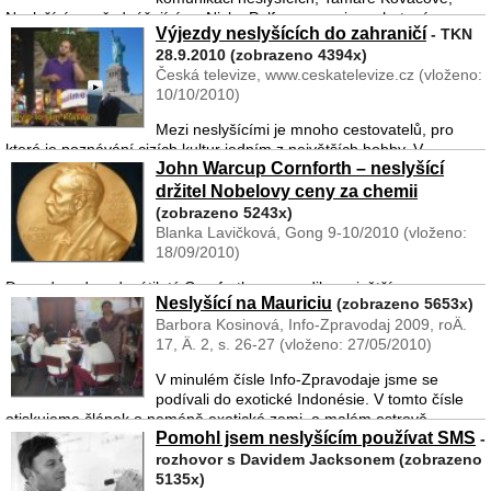
Neslyšícímu přednášejícímu Nicku Palfreymanovi a pohotovému
Výjezdy neslyšících do zahraničí
- TKN
týmu tlumočníků z mezinárodního znakového systému do českého
28.9.2010 (zobrazeno 4394x)
znakového jazyka a ...
Česká televize, www.ceskatelevize.cz (vloženo:
10/10/2010)
Mezi neslyšícími je mnoho cestovatelů, pro
které je poznávání cizích kultur jedním z největších hobby. V
John Warcup Cornforth – neslyšící
dnešním TKN se setkáme s některými z nich, kteří i letošní prázdniny
strávili v exotických zemích. Podělí se s námi ...
držitel Nobelovy ceny za chemii
(zobrazeno 5243x)
Blanka Lavičková, Gong 9-10/2010 (vloženo:
18/09/2010)
Dnes dvaadevadesátiletý Cornforth se narodil v největším
Neslyšící na Mauriciu
(zobrazeno 5653x)
australském městě Sydney. Jeho otec byl Angličan, matka byla
Barbora Kosinová, Info-Zpravodaj 2009, roÄ.
dcerou německého duchovního, který se v Austrálii usadil už v roce
17, Ä. 2, s. 26-27 (vloženo: 27/05/2010)
1832. John měl tři sourozence. Část dětství ...
V minulém čísle Info-Zpravodaje jsme se
podívali do exotické Indonésie. V tomto čísle
otiskujeme článek o neméně exotické zemi, o malém ostrově
Pomohl jsem neslyšícím používat SMS
Mauricius, který se nachází uprostřed Indického oceánu. Tam se v
-
...
rozhovor s Davidem Jacksonem (zobrazeno
5135x)