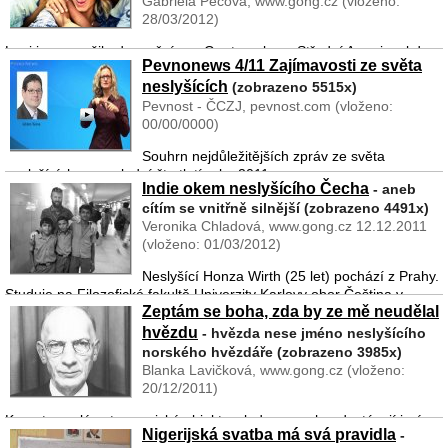
Gabriela Pecová, www.gong.cz (vloženo:
28/03/2012)
Loni jsem prožila dva měsíce v Guatemale ve Střední Americe, kde
Pevnonews 4/11 Zajímavosti ze světa
jsem pracovala jako dobrovolnice v rámci projektu Evropské
neslyšících
dobrovolné služby. Ráda bych se s vámi podělila o své zkušenosti.
(zobrazeno 5515x)
Hlavní koordinátor projektu Jiří Peterk ...
Pevnost - ČCZJ, pevnost.com (vloženo:
00/00/0000)
Souhrn nejdůležitějších zpráv ze světa
neslyšících za poslední čtvrtletí roku 2011
Indie okem neslyšícího Čecha
- aneb
cítím se vnitřně silnější (zobrazeno 4491x)
...
Veronika Chladová, www.gong.cz 12.12.2011
(vloženo: 01/03/2012)
Neslyšící Honza Wirth (25 let) pochází z Prahy.
Studuje na Filozofické fakultě Univerzity Karlovy obor Čeština v
Zeptám se boha, zda by ze mě neudělal
komunikaci neslyšících a pracuje jako lektor českého znakového
jazyka. Jeho rodiče jsou neslyšící. Mezi jeho koní� ...
hvězdu
- hvězda nese jméno neslyšícího
norského hvězdáře (zobrazeno 3985x)
Blanka Lavičková, www.gong.cz (vloženo:
20/12/2011)
Komety, malé astronomické objekty z ledu a prachu, dostávají jména
Nigerijská svatba má svá pravidla
-
po svých objevitelích. Patrně nejznámější kometou ze všech je ta