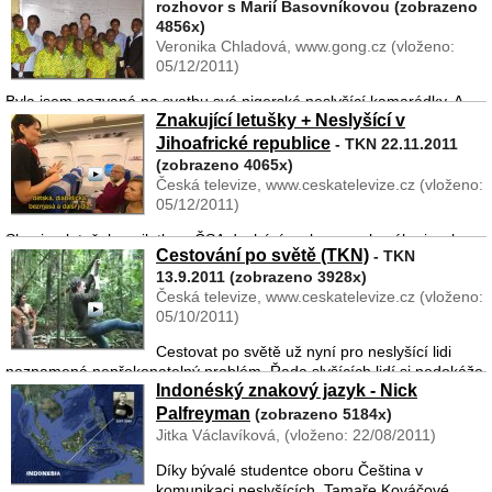
rozhovor s Marií Basovníkovou (zobrazeno
Halleyova. Jde o periodickou kometu, která se do naší Sluneční
4856x)
soustavy vrací v pravidelných inter ...
Veronika Chladová, www.gong.cz (vloženo:
05/12/2011)
Byla jsem pozvaná na svatbu své nigerské neslyšící kamarádky. A
Znakující letušky + Neslyšící v
protože mě pozvala jako družičku, tak jsem její pozvánku bez
rozmýšlení přijala. Seznámila jsem se s ní přes kamarády na
Jihoafrické republice
- TKN 22.11.2011
Gallaudetově univerzitě v Americe. Jmenuje ...
(zobrazeno 4065x)
Česká televize, www.ceskatelevize.cz (vloženo:
05/12/2011)
Skupina letušek a pilotka z ČSA dochází na kurz znakového jazyka,
Cestování po světě (TKN)
- TKN
kde vyučuje Zlata Kurcová. Proto vznikl nápad spojit příklad, jak se
13.9.2011 (zobrazeno 3928x)
letušky učí znakovat s poučením o cestování letadlem, samozřejmě
Česká televize, www.ceskatelevize.cz (vloženo:
zábavnou formou. Moderátoři ...
05/10/2011)
Cestovat po světě už nyní pro neslyšící lidi
neznamená nepřekonatelný problém. Řada slyšících lidí si nedokáže
Indonéský znakový jazyk - Nick
představit, jak mohou sami neslyšící zařizovat letenky, potřebné
doklady, vyjednávat na různých místech ve sv� ...
Palfreyman
(zobrazeno 5184x)
Jitka Václavíková, (vloženo: 22/08/2011)
Díky bývalé studentce oboru Čeština v
komunikaci neslyšících, Tamaře Kováčové,