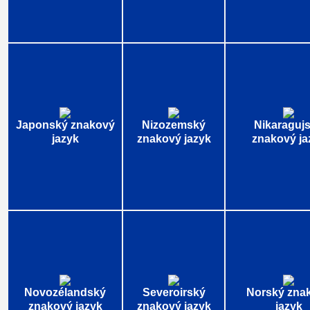
Japonský znakový
Nizozemský
Nikaraguj
jazyk
znakový jazyk
znakový ja
Novozélandský
Severoirský
Norský zna
znakový jazyk
znakový jazyk
jazyk