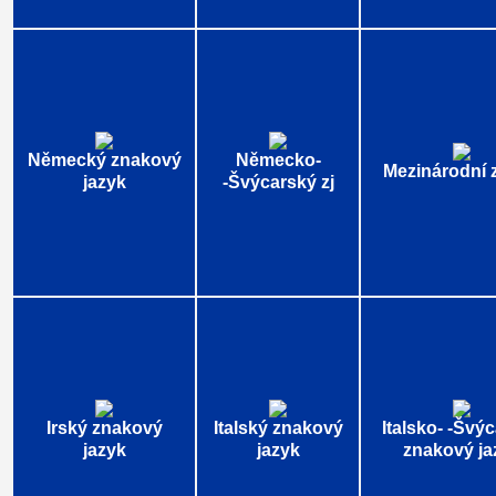
Německý znakový
Německo-
Mezinárodní 
jazyk
-Švýcarský zj
Irský znakový
Italský znakový
Italsko- -Švý
jazyk
jazyk
znakový ja