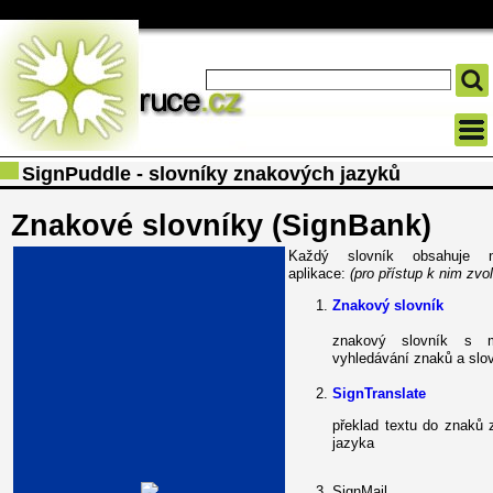
SignPuddle - slovníky znakových jazyků
Znakové slovníky (SignBank)
Každý slovník obsahuje ná
aplikace:
(pro přístup k nim zvol
Znakový slovník
znakový slovník s m
vyhledávání znaků a slov
SignTranslate
překlad textu do znaků
jazyka
SignMail