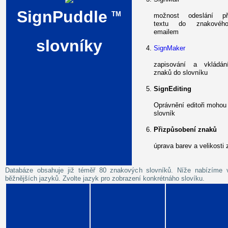
SignPuddle
TM
možnost odeslání př
textu do znakovéh
emailem
slovníky
SignMaker
zapisování a vkládá
znaků do slovníku
SignEditing
Oprávnění editoři mohou
slovník
Přizpůsobení znaků
úprava barev a velikosti
Databáze obsahuje již téměř 80 znakových slovníků. Níže nabízíme 
běžnějších jazyků. Zvolte jazyk pro zobrazení konkrétnáho slovíku.