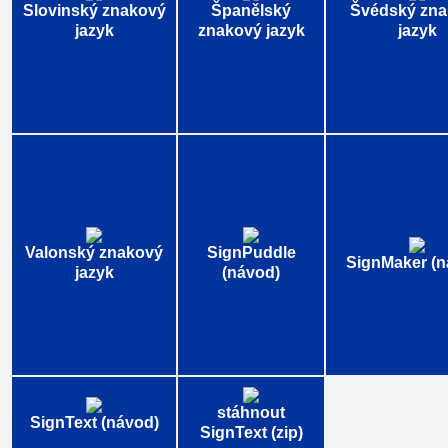
Slovinský znakový
Španělský
Švédský zn
jazyk
znakový jazyk
jazyk
Valonský znakový
SignPuddle
SignMaker (n
jazyk
(návod)
stáhnout
SignText (návod)
SignText (zip)