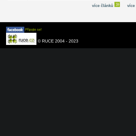
více článků
více
Připojte se!
© RUCE 2004 - 2023