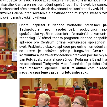
tů v roce 2010 na 807 v roce 2013. Rozšíření služby online tlumočení o
znikajícího Centra online tlumočení společnosti Tichý svět, by sam
sionálními přepisovateli. Jejich dovednosti na konferenci vyzdvihl J
manželka Helena, přepisovatelka a devítinásobná mistryně světa v z
zku svého mistrovského výkonu.
Ondřej Zapletal z Nadace Vodafone představil
pr
Technologie pro společnost
, podporující inov
společenské využití moderních informačních a komunik
technologií. V rámci tohoto programu Nadace podpořila
aplikace pro Centrum online komunikace
společnosti
svět. Praktickou ukázku aplikace pro online tlumočení a 
na které je založen princip fungování
Centra 
komunikace,
na závěr konference předvedli počítačový a
Jan Pulkrábek, jednatel společnosti Kodárna, a David Tr
ze společnosti Tichý svět. V současné době probíhá zá
fáze testování aplikace.
Centrum online komunikac
naostro spuštěno v prosinci letošního roku.