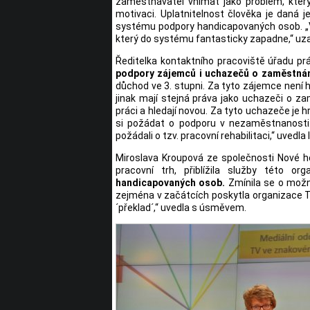
zaměstnavatel vnímat jako problém, který
motivaci. Uplatnitelnost člověka je daná 
systému podpory handicapovaných osob. „V
který do systému fantasticky zapadne,“ uz
Ředitelka kontaktního pracoviště úřadu pr
podpory zájemců i uchazečů o zaměstnán
důchod ve 3. stupni. Za tyto zájemce není
jinak mají stejná práva jako uchazeči o zam
práci a hledají novou. Za tyto uchazeče je 
si požádat o podporu v nezaměstnanosti.
požádali o tzv. pracovní rehabilitaci,“ uvedla
Miroslava Kroupová ze společnosti Nové 
pracovní trh, přiblížila služby této o
handicapovaných osob.
Zmínila se o možný
zejména v začátcích poskytla organizace T
´překlad´,“ uvedla s úsměvem.