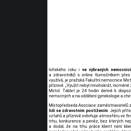
loňského roku i
ve vybraných nemocnic
a zdravotníků s online tlumočníkem přes
využívá, je pražská Fakultní nemocnice Mot
příznivě. „Využit nebyl mnohokrát, nicméně z
Motol. Tablet je 24 hodin denně k dispoz
nemocných a na oddělení gynekologie a chir
Místopředseda Asociace zaměstnavatelů zd
lidí se zdravotním postižením
. Jejich pří
vztahů a příznivě ovlivňuje atmosféru ve 
trhu, konkurence a peněz, bez kterých nepře
a dodal, že na trhu práce klient není kl