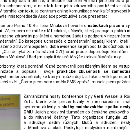
 ho stojí čas a peníze, a nebude ochoten vnímat jeho přínos a pr
jeho schopnostmi, a ne statutem jeho zdravotního postižení ve stá
 tomhle kontextu je centrum online komunikace vynikající stavební 
avřel místopředseda Asociace povzbudivě svou prezentaci.
áce pro Prahu 10 Bc. Ilona Mňuková hovořila o
nabídkách práce a s
í.
Zájemcem se může stát kdokoli, i člověk, který pracuje a pobírá in
 hrazeno zdravotní pojištění a nemohou žádat o podporu v nezaměstn
ěstnání. Do kategorie uchazeče o zaměstnání spadají klienti, kteří z
hrazeno zdravotní pojištění, doba evidence se jim počítá do důchodu 
 „Co se týká zaměstnávání OZP, úřad práce doporučuje klientům, 
 Ilona Mňuková. Úřad jim zaplatí do určité výše i rekvalifikační kurzy.
horizonty, která pomáhá různě zdravotně postiženým lidem se vstu
rganizace a popsala i svoje
praktické zkušenosti se zaměstn
ch nedorozuměních, ke kterým může dojít, a také o velké pomoci, k
ichý svět. „Často jsem nerozuměla SMS zprávě, musela jsem požádat
Zahraničními hosty konference byly Gerti Wessel a Ro
Zott, které zde prezentovaly v mezinárodním zn
systému aktivity
a služby mnichovského spolku nesly
GMU
. Jejich projev byl tlumočen do českého znakového
a do mluvené češtiny. Tato organizace funguje už 
a sdružuje sedm různých klubů a sdružení nesly
z Mnichova a okolí. Poskytuje neslyšícím nejrůznější 