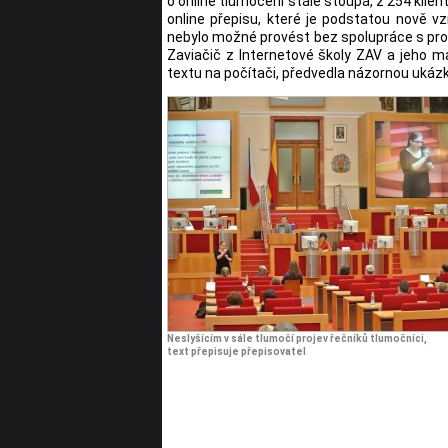
o online tlumočení stále stoupá, z 254 klien
online přepisu, které je podstatou nově v
nebylo možné provést bez spolupráce s profe
Zaviačič z Internetové školy ZAV a jeho 
textu na počítači, předvedla názornou uká
Neslyšícím v sále tlumočí projev řečníků tlumočníci,
text přepisuje přepisovatel