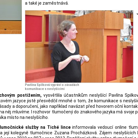
a také je zaměstnává.
Pavlína Spilková vypráví o zásadách
komunikace s neslyšícími
chovým postižením,
vysvětlila účastníkům neslyšící Pavlína Spilkov
kovém jazyce jistě přesvědčil mnohé o tom, že komunikace s neslyš
 zásady a doporučení, jako například navázat před hovorem oční konta
na něj mluvíme. I rozhovor tlumočený do znakového jazyka má svoje p
níka místo na neslyšícího.
tlumočnické služby na Tiché lince
informovala vedoucí online tlum
a její kolegyně tlumočnice Zuzana Procházková. Zájem neslyšících k