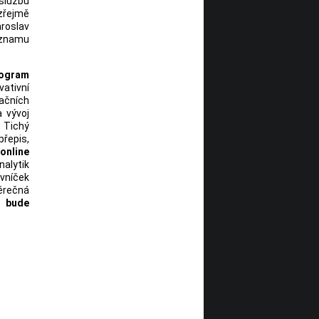
 službu
ozřejmě
aroslav
áznamu
ogram
ativní
ačních
 vývoj
 Tichý
přepis,
online
nalytik
ávníček
věrečná
e bude