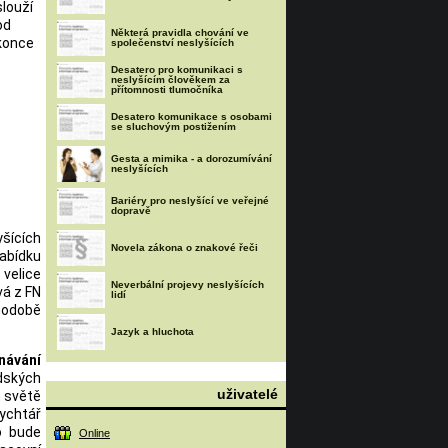
slouží
od
Některá pravidla chování ve
konce
společenství neslyšících
Desatero pro komunikaci s
neslyšícím člověkem za
přítomnosti tlumočníka
Desatero komunikace s osobami
se sluchovým postižením
Gesta a mimika - a dorozumívání
neslyšících
Bariéry pro neslyšící ve veřejné
dopravě
šících
Novela zákona o znakové řeči
abídku
 velice
Neverbální projevy neslyšících
vá z FN
lidí
hodobě
Jazyk a hluchota
návání
idských
uživatelé
m světě
Rychtář
o bude
Online