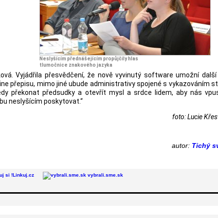
Neslyšícím přednášejícím propůjčily hlas
tlumočnice znakového jazyka
ková. Vyjádřila přesvědčení, že nově vyvinutý software umožní další
line přepisu, mimo jiné ubude administrativy spojené s vykazováním st
dy překonat předsudky a otevřít mysl a srdce lidem, aby nás vpust
bu neslyšícím poskytovat.“
foto: Lucie Kře
autor:
Tichý s
Linkuj.cz
vybrali.sme.sk