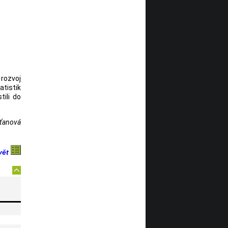
 rozvoj
atistik
ili do
sťanová
vět