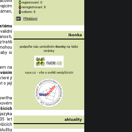
acovní
registrovaní: 0
vajícím
neregistrovaní: 8
kámen,
celkem: 8
Přihlášení
ystému
validní
ikonka
anosti,
tratili
a mohou
podpořte nás umístěním
ikonky
na Vaše
stránky
aby si
pem na
áváním
ruce.cz - vše o světě neslyšících
teré jí
 o její
switha
akovém
šících
 jazyka
35 let
aktuality
šících
služby