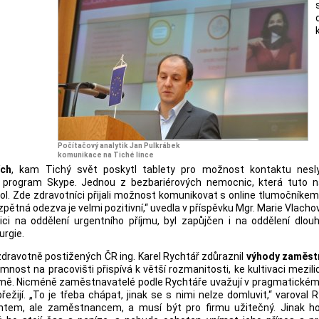
Počítačový analytik Jan Pulkrábek
komunikace na Tiché lince
ích
, kam Tichý svět poskytl tablety pro možnost kontaktu nesly
 program Skype. Jednou z bezbariérových nemocnic, která tuto n
ol. Zde zdravotníci přijali možnost komunikovat s online tlumočníkem
pětná odezva je velmi pozitivní,“ uvedla v příspěvku Mgr. Marie Vlacho
ici na oddělení urgentního příjmu, byl zapůjčen i na oddělení dlou
urgie.
ravotně postižených ČR ing. Karel Rychtář zdůraznil
výhody zaměst
tomnost na pracovišti přispívá k větší rozmanitosti, ke kultivaci mezil
firmě. Nicméně zaměstnavatelé podle Rychtáře uvažují v pragmatické
žijí. „To je třeba chápat, jinak se s nimi nelze domluvit,“ varoval 
ientem, ale zaměstnancem, a musí být pro firmu užitečný. Jinak h