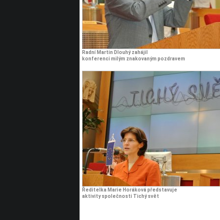
Radní Martin Dlouhý zahájil
konferenci milým znakovaným pozdravem
Ředitelka Marie Horáková představuje
aktivity společnosti Tichý svět