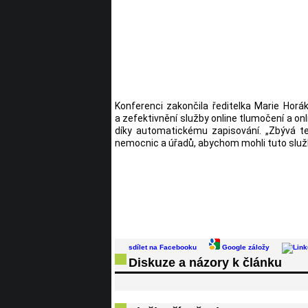
Konferenci zakončila ředitelka Marie Horá
a zefektivnění služby online tlumočení a on
díky automatickému zapisování. „Zbývá te
nemocnic a úřadů, abychom mohli tuto služ
sdílet na Facebooku
Google záložy
Diskuze a názory k článku