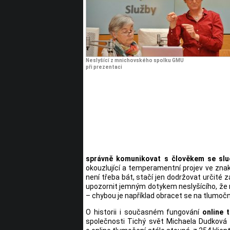
Neslyšící z mnichovského spolku GMU
při prezentaci
správně komunikovat s člověkem se slu
okouzlující a temperamentní projev ve zna
není třeba bát, stačí jen dodržovat určité
upozornit jemným dotykem neslyšícího, že 
– chybou je například obracet se na tlumoč
O historii i současném fungování
online 
společnosti Tichý svět Michaela Dudková 