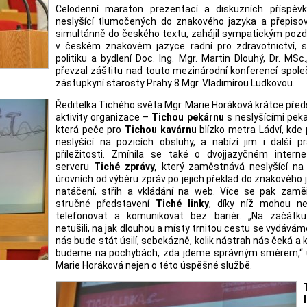
Celodenní maraton prezentací a diskuzních příspěvk
neslyšící tlumočených do znakového jazyka a přepiso
simultánně do českého textu, zahájil sympatickým poz
v českém znakovém jazyce radní pro zdravotnictví, so
politiku a bydlení Doc. Ing. Mgr. Martin Dlouhý, Dr. MSc.
převzal záštitu nad touto mezinárodní konferencí spol
zástupkyní starosty Prahy 8 Mgr. Vladimírou Ludkovou.
Ředitelka Tichého světa Mgr. Marie Horáková krátce před
aktivity organizace –
Tichou pekárnu
s neslyšícími pek
která peče pro
Tichou kavárnu
blízko metra Ládví, kde 
neslyšící na pozicích obsluhy, a nabízí jim i další p
příležitosti. Zmínila se také o dvojjazyčném intern
serveru
Tiché zprávy,
který zaměstnává neslyšící na
úrovních od výběru zpráv po jejich překlad do znakového 
natáčení, střih a vkládání na web. Více se pak zaměř
stručné představení
Tiché linky
, díky níž mohou nes
telefonovat a komunikovat bez bariér. „Na začátk
netušili, na jak dlouhou a místy trnitou cestu se vydáváme
nás bude stát úsilí, sebekázně, kolik nástrah nás čeká a k
budeme na pochybách, zda jdeme správným směrem,“ 
Marie Horáková nejen o této úspěšné službě.