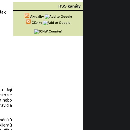
RSS kanály
Jak
Aktuality
Články
á. Její
ícím se
kt nebo
ravidla
očníků
lientů