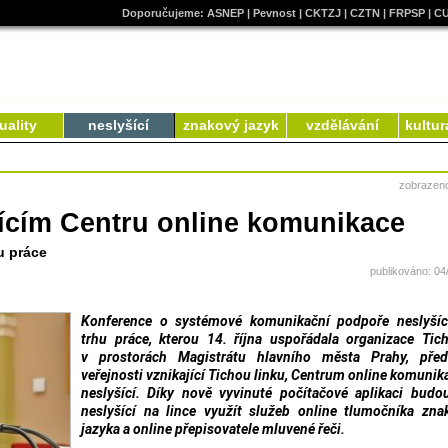
Doporučujeme:
ASNEP
|
Pevnost
|
CKTZJ
|
CZTN
|
FRPSP
|
C
uality
neslyšící
znakový jazyk
vzdělávání
kultur
zobrazen
jícím Centru online komunikace
u práce
publikováno: 04
Konference o systémové komunikační podpoře neslyšíc
trhu práce, kterou 14. října uspořádala organizace Tic
v prostorách Magistrátu hlavního města Prahy, předs
veřejnosti vznikající Tichou linku, Centrum online komunik
neslyšící. Díky nově vyvinuté počítačové aplikaci bud
neslyšící na lince využít služeb online tlumočníka zn
jazyka a online přepisovatele mluvené řeči.