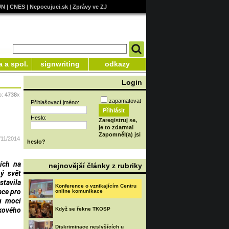
UN
|
CNES
|
Nepocujuci.sk
|
Zprávy ve ZJ
a a spol.
signwriting
odkazy
Login
o:
4738
x
zapamatovat
Přihlašovací jméno:
Heslo:
Zaregistruj se,
je to zdarma!
Zapomněl(a) jsi
/11/2014
heslo?
ích na
nejnovější články z rubriky
hý svět
tavila
Konference o vznikajícím Centru
ace pro
online komunikace
ou moci
akového
Když se řekne TKOSP
Diskriminace neslyšících u