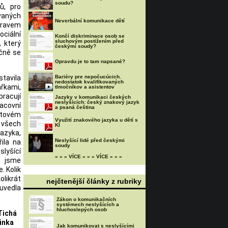
soudu?
ů, pro
vaných
Neverbální komunikace dětí
dravem
ciální
Končí diskriminace osob se
sluchovým postižením před
, který
českými soudy?
ečně se
Opravdu je to tam napsané?
stavila
Bariéry pre nepočucúcich.
nedostatok kvalifikovaných
ařkami,
tlmočníkov a asistentov
pracují
Jazyky v komunikaci českých
neslyšících: český znakový jazyk
racovní
a psaná čeština
etovém
Využití znakového jazyka u dětí s
 všech
KI
jazyka,
Neslyšící lidé před českými
ila na
soudy
lyšící
« « « VÍCE « « « VÍCE « « «
u jsme
. Kolik
olikrát
nejčtenější články z rubriky
uvedla
Zákon o komunikačních
systémech neslyšících a
hluchoslepých osob
Tichá
linka
Jak komunikovat s neslyšícími