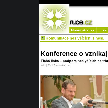
hlavní stránka
akt
Komunikace neslyšících, s nesl.
Konference o vznika
Tichá linka – podpora neslyšících na trh
zdroj:
TichÃ½ svÄ›t o.s.