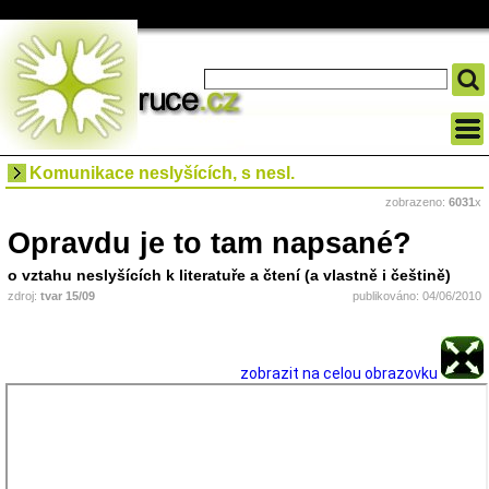
Komunikace neslyšících, s nesl.
zobrazeno:
6031
x
Opravdu je to tam napsané?
o vztahu neslyšících k literatuře a čtení (a vlastně i češtině)
zdroj:
tvar 15/09
publikováno: 04/06/2010
zobrazit na celou obrazovku