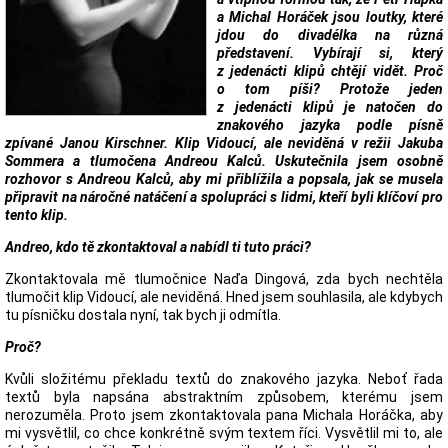
a Michal Horáček jsou loutky, které
jdou do divadélka na různá
představení. Vybírají si, který
z jedenácti klipů chtějí vidět. Proč
o tom píši? Protože jeden
z jedenácti klipů je natočen do
znakového jazyka podle písně
zpívané Janou Kirschner. Klip Vidoucí, ale neviděná v režii Jakuba
Sommera a tlumočena Andreou Kalců. Uskutečnila jsem osobně
rozhovor s Andreou Kalců, aby mi přiblížila a popsala, jak se musela
připravit na náročné natáčení a spolupráci s lidmi, kteří byli klíčoví pro
tento klip.
Andreo, kdo tě zkontaktoval a nabídl ti tuto práci?
Zkontaktovala mě tlumočnice Naďa Dingová, zda bych nechtěla
tlumočit klip Vidoucí, ale neviděná. Hned jsem souhlasila, ale kdybych
tu písničku dostala nyní, tak bych ji odmítla.
Proč?
Kvůli složitému překladu textů do znakového jazyka. Neboť řada
textů byla napsána abstraktním způsobem, kterému jsem
nerozuměla. Proto jsem zkontaktovala pana Michala Horáčka, aby
mi vysvětlil, co chce konkrétně svým textem říci. Vysvětlil mi to, ale