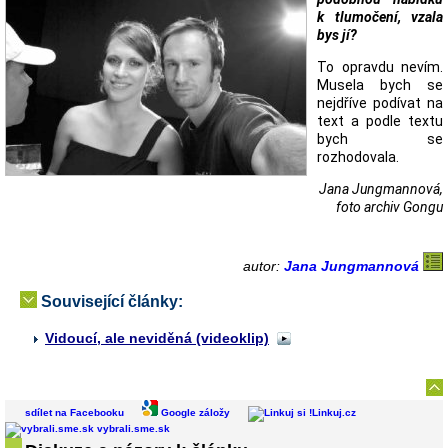
k tlumočení, vzala
bys jí?
To opravdu nevím.
Musela bych se
nejdříve podívat na
text a podle textu
bych se
rozhodovala.
Jana Jungmannová,
foto archiv Gongu
autor:
Jana Jungmannová
Související články:
Vidoucí, ale neviděná (videoklip)
sdílet na Facebooku
Google záložy
Linkuj.cz
vybrali.sme.sk