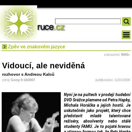
Zpěv ve znakovém jazyce
zobrazeno:
9005
x
Vidoucí, ale neviděná
rozhovor s Andreou Kalců
zdroj:
Gong 9-10/2007
publikováno: 11/01/2008
Nyní je na pultech v prodeji hudební
DVD Srážce plamene od Petra Hapky,
Michala Horáčka a jejich hostů. Je
uskutečněn jako projekt, který chce
představit mladé talentované
režiséry, absolventy nebo stálé
studenty FAMU. Je to pojaté hravou
a vtipnou formou tak, že Petr Hapka