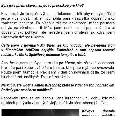
Byla jsi v jiném stavu, nebylo to překážkou pro klip?
Nevadilo, bylo to spíše výhodou. Dokonce chtěli, aby mi bylo bříško
ještě více vidět. Tak mi pomohla paní vizážistka doplnit bříško
toaletním papírem. Ta píseň o zřejmé nevěrností mého partnera
nabyla na věrohodností. Měla jsem nařízeno od pana režiséra si
občas bříško pohladit, ale nevěděla jsem chvílemi jak, když jsem
ukazovala dvěma rukama.
Četla jsem v novinách MF Dnes, že klip Vidoucí, ale neviděná stojí
v filmařském žebříčku nejvýše. Konkrétně o tom napsala recenzi
redaktorka Mirka Spáčilová, dokonce tam píše o tobě.
Ano, četla jsem to. Byla jsem tím potěšena, ale zároveň zklamaná.
Protože paní Spáčilová píše o baletu, který jsem já neprovozovala.
Pouze jsem tlumočila. Pak jsem v dalších novinách četla, že jsem
hluchoněmá umělkyně. To je až zarážející.
Na klipu jste vidět s Janou Kirschner, která je viděna v rohu obrazovky.
Potkaly jste se během natáčení?
Nepotkaly jsme se ani jednou. Jana Kirschner v tu dobu, kdy mě
natáčeli, pobývala v Londýně. Její píseň byla předtočena již dříve.
Kdybys dostala
podobnou nabídku