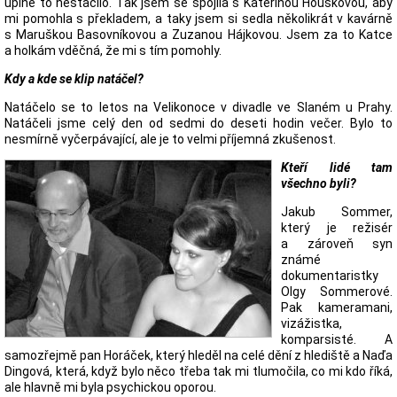
úplně to nestačilo. Tak jsem se spojila s Kateřinou Houškovou, aby
mi pomohla s překladem, a taky jsem si sedla několikrát v kavárně
s Maruškou Basovníkovou a Zuzanou Hájkovou. Jsem za to Katce
a holkám vděčná, že mi s tím pomohly.
Kdy a kde se klip natáčel?
Natáčelo se to letos na Velikonoce v divadle ve Slaném u Prahy.
Natáčeli jsme celý den od sedmi do deseti hodin večer. Bylo to
nesmírně vyčerpávající, ale je to velmi příjemná zkušenost.
Kteří lidé tam
všechno byli?
Jakub Sommer,
který je režisér
a zároveň syn
známé
dokumentaristky
Olgy Sommerové.
Pak kameramani,
vizážistka,
komparsisté. A
samozřejmě pan Horáček, který hleděl na celé dění z hlediště a Naďa
Dingová, která, když bylo něco třeba tak mi tlumočila, co mi kdo říká,
ale hlavně mi byla psychickou oporou.