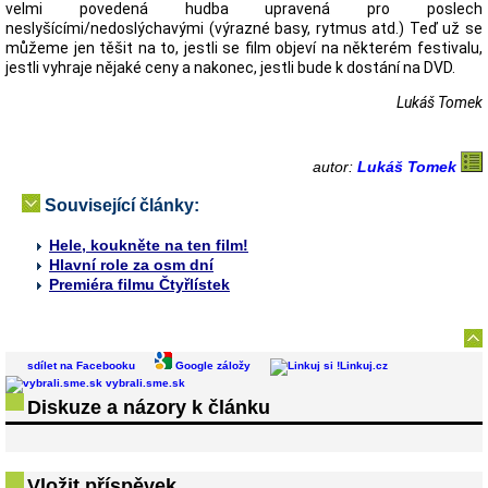
velmi povedená hudba upravená pro poslech
neslyšícími/nedoslýchavými (výrazné basy, rytmus atd.) Teď už se
můžeme jen těšit na to, jestli se film objeví na některém festivalu,
jestli vyhraje nějaké ceny a nakonec, jestli bude k dostání na DVD.
Lukáš Tomek
autor:
Lukáš Tomek
Související články:
Hele, koukněte na ten film!
Hlavní role za osm dní
Premiéra filmu Čtyřlístek
sdílet na Facebooku
Google záložy
Linkuj.cz
vybrali.sme.sk
Diskuze a názory k článku
Vložit příspěvek