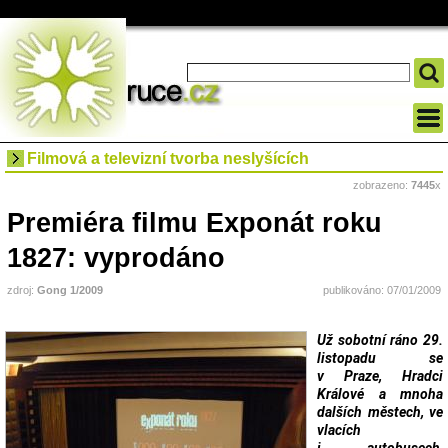
Filmová a televizní tvorba neslyšících
zobrazeno:
7445
x
Premiéra filmu Exponát roku
1827: vyprodáno
zdroj:
Gong 1/2009
publikováno: 07/01/2009
Už sobotní ráno 29.
listopadu se
v Praze, Hradci
Králové a mnoha
dalších městech, ve
vlacích