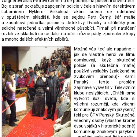
Wagnerovi alias Petrovi Černému se podařilo na poslední chvíli utéct.
Boj o zbraň pokračuje zapojením policie v čele s hlavním detektivem
Lubomírem Hyklem. Velkolepá akční scéna se odehrává
v opuštěném skladišti, kde se sejdou Petr Černý, šéf mafie
a zásahová jednotka policie s detektivy. Rvačky a střílečky jsou
solidně natočené a velmi věrohodně působící. Filmaři při natáčení
rozbili ve skladišti co se dalo, natočili i různé pády, zpomalené kopy
a mnoho dalších efektních záběrů.
Možná vás teď ale napadne –
jak se vlastně herci ve filmu
domlouvají, když skutečná
policie (a skutečná mafie)
používá vysílačky (založené na
zvukovém přenosu)? Kamil
Panský tento problém
zajímavě vysvětlil v Televizním
klubu neslyšících. „Chtěli jsme
vytvořit iluzi světa, kde si
všichni rozumějí, kde všichni
komunikují znakovým jazykem,“
řekl pro ČTV Panský. Skutečně,
všechny osoby (vlastně kromě
dvou vojáků v historické scéně)
komunikují znakovým jazykem