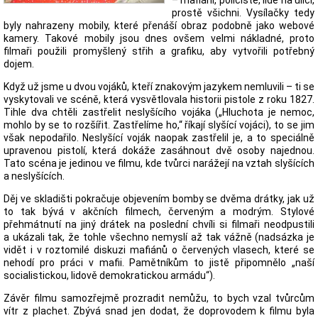
– mafiáni, policisté, lidé na ulici,
prostě všichni. Vysílačky tedy
byly nahrazeny mobily, které přenáší obraz podobně jako webové
kamery. Takové mobily jsou dnes ovšem velmi nákladné, proto
filmaři použili promyšlený střih a grafiku, aby vytvořili potřebný
dojem.
Když už jsme u dvou vojáků, kteří znakovým jazykem nemluvili – ti se
vyskytovali ve scéně, která vysvětlovala historii pistole z roku 1827.
Tihle dva chtěli zastřelit neslyšícího vojáka („Hluchota je nemoc,
mohlo by se to rozšířit. Zastřelíme ho,“ říkají slyšící vojáci), to se jim
však nepodařilo. Neslyšící voják naopak zastřelil je, a to speciálně
upravenou pistolí, která dokáže zasáhnout dvě osoby najednou.
Tato scéna je jedinou ve filmu, kde tvůrci narážejí na vztah slyšících
a neslyšících.
Děj ve skladišti pokračuje objevením bomby se dvěma drátky, jak už
to tak bývá v akčních filmech, červeným a modrým. Stylové
přehmátnutí na jiný drátek na poslední chvíli si filmaři neodpustili
a ukázali tak, že tohle všechno nemyslí až tak vážně (nadsázka je
vidět i v roztomilé diskuzi mafiánů o červených vlasech, které se
nehodí pro práci v mafii. Pamětníkům to jistě připomnělo „naší
socialistickou, lidově demokratickou armádu“).
Závěr filmu samozřejmě prozradit nemůžu, to bych vzal tvůrcům
vítr z plachet. Zbývá snad jen dodat, že doprovodem k filmu byla