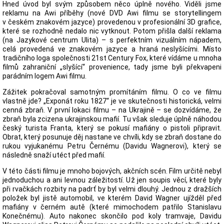
Hned úvod byl svým způsobem něco úplně nového. Viděli jsme
reklamu na Awi příběhy (nové DVD Awi filmu se storytellingem
v českém znakovém jazyce) provedenou v profesionální 3D grafice,
které se rozhodně nedalo nic vytknout. Potom přišla další reklama
(na Jazykové centrum Ulita) – s perfektním vizuálním nápadem,
celá provedená ve znakovém jazyce a hraná neslyšícími. Místo
tradičního loga společnosti 21st Century Fox, které vídáme u mnoha
filmů zahraniční „slyšící“ provenience, tady jsme byli překvapeni
parádním logem Awi filmu.
Zážitek pokračoval samotným promítáním filmu. O co ve filmu
vlastně jde? „Exponát roku 1827“ je ve skutečnosti historická, velmi
cenná zbraň. V první lokaci filmu – na Ukrajině – se dozvídáme, že
zbraň byla zcizena ukrajinskou mafií. Tu však sleduje úplně náhodou
český turista Franta, který se pokusí mafiány o pistoli připravit.
Obrat, který posunuje děj nastane ve chvíli, kdy se zbraň dostane do
rukou vyjukanému Petru Černému (Davidu Wagnerovi), který se
následně snaží utéct před mafií.
V této části filmu je mnoho bojových, akčních scén. Film určitě nebyl
jednoduchou a ani levnou záležitostí. Už jen soupis věcí, které byly
při rvačkách rozbity na padrť by byl velmi dlouhý. Jednou z dražších
položek byl jistě automobil, ve kterém David Wagner ujížděl před
mafiány v černém autě (které mimochodem patřilo Stanislavu
Konečnému). Auto nakonec skončilo pod koly tramvaje, Davidu