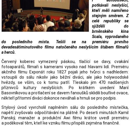
i autobusech,
potkávali neslyšící,
kteří měli namířeno
stejným směrem. Z
celé republiky se
sjížděli do
brněnského kina
Scala, vyprodaného
do posledního místa. Tešili se na premiéru prvního
devadesátiminutového filmu natočeného neslyšícím štábem filmařů
a herců.
Červený koberec vymezený páskou, tlačící se davy, cvakání
fotoaparátů, filmaři s kamerami vysoko nad hlavami lidí. Premiéru
akčního filmu Exponát roku 1827 pojali jeho tvůrci s nadhledem:
vstoupili do sálu nikoliv jako běžní diváci, ale jako holywoodské
hvězdy, se vším, co k tomu patří. Tleskalo jim 470 nadšených
příznivců kultury neslyšících. Po krátkém uvedení Marií
Basovníkovou a protlačení se davem fanoušků sklidili bouřlivé ovace,
někteří přítomní diváci dokonce neváhali a hrnuli se pro podpis.
Stylový úvod vyvrcholil naplněním sálu do posledního místečka,
napětí zvyšovalo odpočítávání na plátně. Po deseti minutách Kamil
Panský, manažer a produkční Awi filmu krátce uvedl premiéru
a poděkoval těm, kteří ke vzniku filmu přispěli zejména finančně.