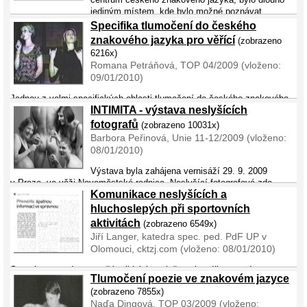
jediným místem, kde bylo možné poznávat
opravdové kulturní, ale především jazykové prostředí neslyšících.
Specifika tlumočení do českého
Ačkoli v Pevnosti panuj ...
znakového jazyka pro věřící
(zobrazeno
6216x)
Romana Petráňová, TOP 04/2009 (vloženo:
09/01/2010)
Jednou z velmi specifických oblasti tlumočení do českého znakového
INTIMITA - výstava neslyšících
jazyka je oblast tlumočení liturgických obřadů a dalších událostí
vázaných na náboženský život neslyšících klientů. Tlumočník zde
fotografů
(zobrazeno 10031x)
často vstupuje ...
Barbora Peřinová, Unie 11-12/2009 (vloženo:
08/01/2010)
Výstava byla zahájena vernisáží 29. 9. 2009
v Praze, ve věži Novoměstské radnice. Neslyšící fotografové zde
Komunikace neslyšících a
představují své práce na téma „INTIMITA“. Objektem většiny fotografií
jsou neslyšící modelové. Několika fot ...
hluchoslepých při sportovních
aktivitách
(zobrazeno 6549x)
Jiří Langer, katedra spec. ped. PdF UP v
Olomouci, cktzj.com (vloženo: 08/01/2010)
Sport je pro podstatnou část lidské společnosti nedílnou a významnou
Tlumočení poezie ve znakovém jazyce
součástí života. Sportovní a tělovýchovné aktivity pomáhají odbourávat
(zobrazeno 7855x)
nahromaděný stres, vybíjet nadbytečnou energii, jsou možností
Naďa Dingová, TOP 03/2009 (vloženo:
k zažív� ...