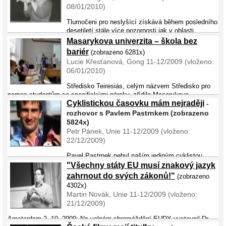
08/01/2010)
Tlumočeni pro neslyšící získává během posledního
desetiletí stále více pozornosti jak v oblasti
výzkumu, tak mezi nejširší veřejností. Jednou z oblastí, která
Masarykova univerzita – škola bez
významné přispívá k popularizaci znakového jazyka, ...
bariér
(zobrazeno 6281x)
Lucie Křesťanová, Gong 11-12/2009 (vloženo:
06/01/2010)
Středisko Teiresiás, celým názvem Středisko pro
pomoc studentům se specifickými nároky, zřídila Masarykova
Cyklistickou časovku mám nejraději
univerzita v Brně před devíti lety. Jeho úkolem je zajišťovat, aby
-
studijní obory akreditované na univerzitě byly v&nb ...
rozhovor s Pavlem Pastrnkem (zobrazeno
5824x)
Petr Pánek, Unie 11-12/2009 (vloženo:
22/12/2009)
Pavel Pastrnek nebyl naším jediným cyklistou
v Taipei. Spolu s ním Česko reprezentovali ještě Jan Čapek, František
"Všechny státy EU musí znakový jazyk
Kocourek a Josef Merunka. Nejlepšího výsledku z nich dosáhl právě
zahrnout do svých zákonů!"
(zobrazeno
Pavel Pastrnek, který byl dosud p ...
4302x)
Martin Novák, Unie 11-12/2009 (vloženo:
21/12/2009)
Amsterdam 2. 10. 2009: Na valném shromáždění EUDY vystoupil Dr.