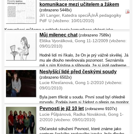
posunkového jazyka na Slovensku. Slovensko prešlo niekoľko
komunikace mezi učitelem a žákem
vývojových období. Dlhé roky bolo Slovensko pri ...
(zobrazeno 5448x)
Jiří Langer, Katedra speciÃ¡lnÃ­ pedagogiky
PdF U (vloženo: 10/01/2010)
Komunikaci můžeme z pohledu teorie komunikace chápat jako
Můj milenec chat
sociální interakci, v užším smyslu jako jazykové jednání.
(zobrazeno 7589x)
Společným jmenovatelem je zájem o zdroj informací, jejich
Eliška Vyorálková, Gong 11-12/2009 (vloženo:
mluvčího, způsob přenosu informace i její přijetí adre ...
09/01/2010)
Hodně lidí mi říkalo, že On je prý vážně skvělej. Já
mu ale dlouho nevěnovala pozornost. Seznámila
mě s ním Kristina a slibovala, že si jistě padneme
do noty, sorry, do oka. Do oka mi sice hned nepadl, ale na druhé
Neslyšící lidé před českými soudy
kouknut ...
(zobrazeno 6502x)
Lucie Křesťanová, Gong 1-2/2010 (vloženo:
09/01/2010)
Byla jsem třikrát u soudu. První soud byl ohledně
rozvodu. Podala jsem si žádost o přepis na monitor,
ale přepis byl dělán takovým způsobem, že psali jen to, na co se mě
Pevnosti je již 10 let
(zobrazeno 9107x)
ptali. Ale to, co jsem potřebovala vědět já, jsem neměla ...
Lucie Půlpánová, Radka Nováková, Gong 1-
2/2010 (vloženo: 09/01/2010)
Občanské sdružení Pevnost, které známe jako
centrum českého znakového jazyka, bylo dlouho