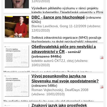
12/01/2010)
Výsledkem pětiletého výzkumu v rámci projektu
katedry kybernetiky Západočeské univerzity v Plzni
MUSSLAP je vytvoření unikátní počítačové technologie, která by mohla
DBC - šance pro hluchoslepé
(zobrazeno
sloužit sluchově postiženým lidem a lidem s ...
6242x)
Blanka Lavičková, Gong 11-12/2009 (vloženo:
12/01/2010)
Světová zdravotnická organizace (WHO) považuje
hluchoslepotu za druhé nejzávažnější zdravotní
postižení člověka (na prvním místě uvádí hlubokou mentální retardaci –
Ošetřovatelská péče pro neslyšící a
IQ je nižší než 20). Postižení je závažné předevš� ...
zdravotnictví v ČR
- seminář
(zobrazeno 8448x)
kolektiv autorů ČKTZJ, cktzj (vloženo:
10/01/2010)
Materiál k semináři, který se zabával tématy: Znakové jazyky v
Vývoj posunkového jazyka na
kontrastu, Specifické znaky, nepřímá pojmenování a fráze v českém
znakovém jazyce, Vlastní jména v českém znakovém jazyce,
Slovensku mal svoje opodstatnenie?
Kompenzační pomůcky, výukové programy ...
(zobrazeno 5486x)
Roman Vojtechovský, DeafDays 2008
(vloženo: 10/01/2010)
Na začiatku tohto príspevku by som vás rád oboznámil s trochou
Znakový jazyk jako prostředek
histórie starostlivosti o nepočujúcich a o vývoji používania