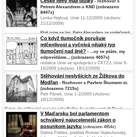
České filmy mají titulky
Ádam Kósza se svým příspěvkem o Evropských institucích, a tak jsem
- rozhovor s
této příležitosti využil a požádal jsem ho o rozhovor. Velmi ho to
Petrem Alexandrem o KND (zobrazeno
potěšilo a ochotně mi vypráv ...
8447x)
Lenka Hejlová, Unie 11-12/2009 (vloženo:
21/12/2009)
Ptali jsme se Ing. Petra Alexandera ze společnosti
Port Lingua, s. r. o., co přináší neslyšícím projekt Kino neslyšícího
Co když tlumočník porušuje
diváka (KND)? Cílem projektu KND je, aby neslyšící mohli chodit do
mlčenlivost a vyčnívá nějaký typ
kina na české filmy. Ve vybraných kinech bu ...
tlumočení nad jiné?
- ...vy se ptáte, my
odpovídáme... (zobrazeno 4057x)
redakce Unie ve spolupráci s ČKTZJ, Unie 9-
10/2009 (vloženo: 18/12/2009)
Stěhování neslyšících ze Žižkova do
Zjistil jsem, že jeden tlumočník, který působí v Ústí nad labem,
Modřan
- Rozhovor s Pavlem Šturmem st.
nedodržuje mlčenlivost. Prozrazuje výsledky tlumočených jednání, i o
sobě jsem se leccos dozvěděl, a přitom to byla tajná věc, se kterou
(zobrazeno 7215x)
jsem se nikd ...
Petr Pánek, Unie 1-2/2009 (vloženo:
18/12/2009)
O tom, že stěhování není nic pohodlného, by mohl vyprávět Pavel
V Maďarsku bol parlamentom
Šturm starší (53 let). Jako dlouholetý člen navštěvuje Pražský spolek
neslyšících již na několikáté adrese. Začínal jako mladík v oddílu
schválený najucelenejší zákon o
šachistů a nyní je ...
posunkom jazyku
(zobrazeno 4854x)
Dalma Földes, preklad Roman Vojtechovský,