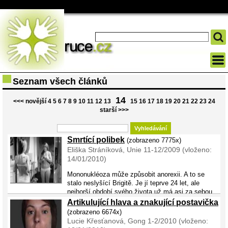
Seznam všech článků
14
<<< novější
4
5
6
7
8
9
10
11
12
13
15
16
17
18
19
20
21
22
23
24
starší >>>
Smrtící polibek
(zobrazeno 7775x)
Eliška Stráníková, Unie 11-12/2009 (vloženo:
14/01/2010)
Mononukléoza může způsobit anorexii. A to se
stalo neslyšící Brigitě. Je jí teprve 24 let, ale
nejhorší období svého života už má asi za sebou.
O něm nám bude vyprávět. S Stalo se to před devíti lety. Bylo zrovna
Artikulující hlava a znakující postavička
krásné ...
(zobrazeno 6674x)
Lucie Křesťanová, Gong 1-2/2010 (vloženo: