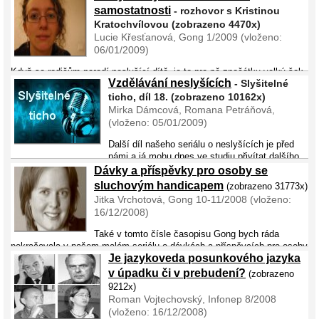
osobností. Jeho výstava historických kompenzačních pomůcek objela
samostatnosti
- rozhovor s Kristinou
snad celou republiku, jeho přednášky o kompenzačních pomůckách
Kratochvílovou (zobrazeno 4470x)
navštívilo mnoho lidí. O jeho sbírce ...
Lucie Křesťanová, Gong 1/2009 (vloženo:
06/01/2009)
Když se rodičům narodí neslyšící dítě, je to pro ně zpočátku velký šok.
Vzdělávání neslyšících
- Slyšitelné
Kladou si otázku, jak budou toto dítě vychovávat. Mají volit nějaký
speciální přístup? O výchově neslyšících dětí jsem si povídala s
ticho, díl 18. (zobrazeno 10162x)
neslyšící ...
Mirka Dámcová, Romana Petráňová,
(vloženo: 05/01/2009)
Další díl našeho seriálu o neslyšících je před
námi a já mohu dnes ve studiu přivítat dalšího
milého hosta, je jím paní doktorka Romana Petráňová, učitelka
Dávky a příspěvky pro osoby se
neslyšících a autorka interaktivní učebnice češtin ...
sluchovým handicapem
(zobrazeno 31773x)
Jitka Vrchotová, Gong 10-11/2008 (vloženo:
16/12/2008)
Také v tomto čísle časopisu Gong bych ráda
pokračovala v našem malém seriálu o dávkách a příspěvcích pro osoby
Je jazykoveda posunkového jazyka
se sluchovým handicapem. Tentokrát se zaměřím na částečný a plný
invalidní důchod a&nbs ...
v úpadku či v prebudení?
(zobrazeno
9212x)
Roman Vojtechovský, Infonep 8/2008
(vloženo: 16/12/2008)