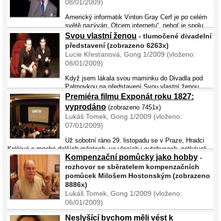
08/01/2009)
Americký informatik Vinton Gray Cerf je po celém
světě nazýván „Otcem internetu“, neboť je spolu
s Robertem Kahnem autorem komunikačního protokolu TCP/IP, na
Svou vlastní ženou
- tlumočené divadelní
kterém je dnes vystavěna celosvětová internetová síť. Navzdory vše ...
představení (zobrazeno 6263x)
Lucie Křesťanová, Gong 1/2009 (vloženo:
08/01/2009)
Když jsem lákala svou maminku do Divadla pod
Palmovkou na představení Svou vlastní ženou,
zeptala se mě, o čem to je. „Je to skutečný příběh nejznámějšího
Premiéra filmu Exponát roku 1827:
berlínského transvestity známého pod jménem Charlotte von Mahlsdor
vyprodáno
(zobrazeno 7451x)
...
Lukáš Tomek, Gong 1/2009 (vloženo:
07/01/2009)
Už sobotní ráno 29. listopadu se v Praze, Hradci
Králové a mnoha dalších městech, ve vlacích i autobusech, potkávali
Kompenzační pomůcky jako hobby
neslyšící, kteří měli namířeno stejným směrem. Z celé republiky se
-
sjížděli do brněnského kina Scala, vypro ...
rozhovor se sběratelem kompenzačních
pomůcek Milošem Hostonským (zobrazeno
8886x)
Lukáš Tomek, Gong 1/2009 (vloženo:
06/01/2009)
Pro neslyšící a nedoslýchavé není Miloš Hostonský neznámou
Neslyšící bychom měli vést k