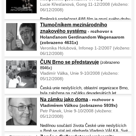
Lucie Křesťanová, Gong 11-12/2008 (vloženo:
06/12/2008)
Brněnská společnost AWI film je první svého druhu
v České republice, která produkuje hrané filmy vyrobené samotnými
Tlumočníkem mezinárodního
neslyšícími. Ideou této společnosti je prostřednictvím filmů přiblížit
znakového systému
- rozhovor s
většinové veřejnosti způsob ži ...
Holanďanom Gerdinandom Wagenaarom
(zobrazeno 4631x)
Veronika Holubová, Infonep 1-2/2007 (vloženo:
06/12/2008)
ČUN Brno se představuje
(zobrazeno
Predstavujeme Vám ďalšiu osobu Gerdinanda Wagenaara. Wagenaar
ovláda perfektne rodný posunkový jazyk, dokonca aj medzinárodný. Tí,
8946x)
ktorího nepoznajú, by si mysleli, že je zo sveta ticha. Pravda je však
Vladimír Válka, Unie 9-10/2008 (vloženo:
iná. Tento 43 ročný sympatický ...
05/12/2008)
Česká unie neslyšících, oblastní organizace Brno,
byla založena na začátku devadesátých let
minulého století, v roce 1991. Brno je docela velké město, přesto počet
Na zámku jako doma
- rozhovor s
organizací, které hájí zájmy neslyšících, považujeme za ...
Vladimírem Válkou (zobrazeno 5939x)
Petr Pánek, Unie 9-10/2008 (vloženo:
05/12/2008)
Nedílnou součástí života České unie neslyšících
v Brně se stal její předseda Vladimír VÁLKA. Své
město i neslyšící v něm zná dokonale. V Brně žije už 65 let. Jako jeden