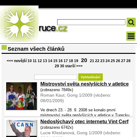
Seznam všech článků
20
<<< novější
10
11
12
13
14
15
16
17
18
19
21
22
23
24
25
26
27
28
29
30
starší >>>
Mistrovství světa neslyšících v atletice
(zobrazeno 7849x)
Roman Kaut, Gong 1/2009 (vloženo:
08/01/2009)
Ve dnech 23. - 28. 9. 2008 se konalo první
mistrovství světa neslyšících v atletice v Turecku
ve městě Izmir. Přijeli atleti ze 32 států. Naše výprava byla
Nedoslýchavý otec internetu Vint Cerf
sedmičlenná. Zúčastnili se jí tito atleti: Pavlína Maléřová, Margareta H
(zobrazeno 6742x)
...
Lucie Křesťanová, Gong 1/2009 (vloženo: