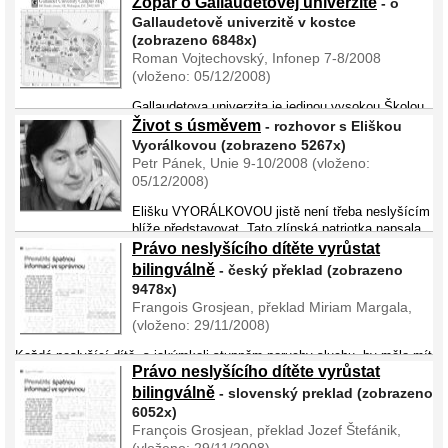
Zopár o Gallaudetovej univerzite
- o
z nemnoha neslyšících r ...
Gallaudetově univerzitě v kostce
(zobrazeno 6848x)
Roman Vojtechovský, Infonep 7-8/2008
(vloženo: 05/12/2008)
Gallaudetova univerzita je jedinou vysokou Školou
pre nepočujúcich vo svete, nachádza sa vo Washingtone, v hlavnom
Život s úsměvem
- rozhovor s Eliškou
meste USA; Gallaudetova univerzita ponúka pedagogické, filozofické,
Vyorálkovou (zobrazeno 5267x)
humanitné, prírodovedné odbory a odbor umenia pre nepo� ...
Petr Pánek, Unie 9-10/2008 (vloženo:
05/12/2008)
Elišku VYORÁLKOVOU jistě není třeba neslyšícím
blíže představovat. Tato zlínská patriotka napsala
řadu básní, kterých si všimla třeba Česká televize nebo studenti
Právo neslyšícího dítěte vyrůstat
z JAMU. Vystupovala s nimi také na Mluvících rukou. V ...
bilingválně
- český překlad (zobrazeno
9478x)
Frangois Grosjean, překlad Miriam Margala,
(vloženo: 29/11/2008)
Každé neslyšící dítě, s jakýmkoli stupněm poruchy sluchu, by mělo mít
Právo neslyšícího dítěte vyrůstat
právo vyrůst bilingválně (dvojjazyčně). Znát a používat znakový jazyk,
jazyk slyšících (v její písemné a také, pokud možno, v její mluvené
bilingválně
- slovenský preklad (zobrazeno
formě) um ...
6052x)
François Grosjean, překlad Jozef Štefánik,