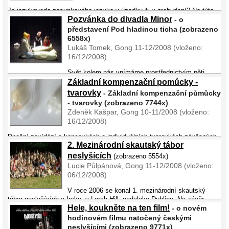
Je jazykoveda posunkového jazyka v úpadku či v prebudení? Na túto
Pozvánka do divadla Minor
hore uvedenú otázku nevieme odpovedať, opýtali sme vvbranvch osôb:
- o
„Pred revolúciou na území Československa na seminári v Starej Lesnej
představení Pod hladinou ticha (zobrazeno
vo Vysokých Tat ...
6558x)
Lukáš Tomek, Gong 11-12/2008 (vloženo:
16/12/2008)
Svět kolem nás vnímáme prostřednictvím pěti
smyslů – zraku, čichu, hmatu, chuti a sluchu. Čím se jednotlivé vjemy
Základní kompenzační pomůcky -
liší, doplňují, obohacují, nahrazují? Do jaké míry je náš vnitřní prožitek
tvarovky
- Základní kompenzační půmůcky
závislý na smyslových vjem ...
- tvarovky (zobrazeno 7744x)
Zdeněk Kašpar, Gong 10-11/2008 (vloženo:
16/12/2008)
Dnešní povídání o koncovkách a individuálních tvarovkách závěsných
2. Mezinárodní skautský tábor
sluchadel navazuje na minulý článek. Stručně připomenu, že bez
správné koncovky se nedá sluchadlo používat a že nejčastější
neslyšících
(zobrazeno 5554x)
problémy s&nb ...
Lucie Půlpánová, Gong 11-12/2008 (vloženo:
06/12/2008)
V roce 2006 se konal 1. mezinárodní skautský
tábor neslyšících v Irsku, v Larch Hill, nedaleko Dublinu. Na závěr
Hele, koukněte na ten film!
tábora nás Irové požádali, zda bychom po nich převzali štafetu
- o novém
a uspořádali další tábor za dva roky v&nbs ...
hodinovém filmu natočený českými
neslyšícími (zobrazeno 9771x)