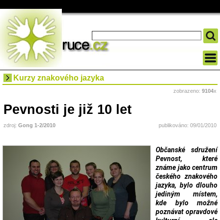
Kurzy znakového jazyka
zobrazeno:
9104
x
Pevnosti je již 10 let
zdroj:
Gong 1-2/2010
publikováno: 09/01/2010
Občanské sdružení
Pevnost, které
známe jako centrum
českého znakového
jazyka, bylo dlouho
jediným místem,
kde bylo možné
poznávat opravdové