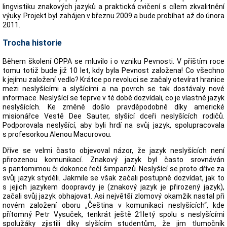
lingvistiku znakových jazyků a praktická cvičení s cílem zkvalitnění
výuky. Projekt byl zahájen v březnu 2009 a bude probíhat až do února
2011.
Trocha historie
Během školení OPPA se mluvilo i o vzniku Pevnosti. V příštím roce
tomu totiž bude již 10 let, kdy byla Pevnost založena! Co všechno
k jejímu založení vedlo? Krátce po revoluci se začaly otevírat hranice
mezi neslyšícími a slyšícími a na povrch se tak dostávaly nové
informace. Neslyšící se teprve v té době dozvídali, co je vlastně jazyk
neslyšících. Ke změně došlo pravděpodobně díky americké
misionářce Vestě Dee Sauter, slyšící dceři neslyšících rodičů.
Podporovala neslyšící, aby byli hrdí na svůj jazyk, spolupracovala
s profesorkou Alenou Macurovou.
Dříve se velmi často objevoval názor, že jazyk neslyšících není
přirozenou komunikací. Znakový jazyk byl často srovnáván
s pantomimou či dokonce řečí šimpanzů. Neslyšící se proto dříve za
svůj jazyk styděli. Jakmile se však začali postupně dozvídat, jak to
s jejich jazykem doopravdy je (znakový jazyk je přirozený jazyk),
začali svůj jazyk obhajovat. Asi největší zlomový okamžik nastal při
novém založení oboru „Čeština v komunikaci neslyšících“, kde
přítomný Petr Vysuček, tenkrát ještě 21letý spolu s neslyšícími
spolužáky zjistili díky slyšícím studentům, že jim tlumočník