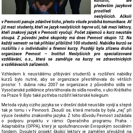
kulturní, ale
především jazykové
prostředí
neslyšících. Ačkoli
v Pevnosti panuje zdánlivé ticho, přesto všude probíhá komunikace. Ať
již mezi studenty, kteří se jazyk neslyšících teprve učí, tak mezi lektory,
kteří znakový jazyk v Pevnosti vyučují. Počet zájemců o kurz neustále
stoupá. Z původní jedné skupinky má dnes Pevnost skupin 12. Na
každý semestr se tak přihlásí přibližně 100 studentů. Nabídka kurzů se
rozšířila i o individuální a firemní kurzy. Později byla zřízena druhá
organizace Pevnost – Institut Neslyšících pro specializované
vzdělávání, o.s., která se zaměřuje na kurzy ve zdravotnických
a vzdělávacích zařízeních.
Vzhledem k neustálému přibývání studentů a rozšíření nabídky
kurzů bylo nutné, aby se organizace přestěhovala do větších
prostor. 1. dubna roku 2007 se organizace z původního sídla ve
Vysočanské poliklinice přestěhovala do sídla nového, v ulici Krátkého
na Praze 9. Bylo také potřeba rozšířit lektorské kolegium.
Metoda výuky cizího jazyka se v dnešní době neustále vyvíjí a stejně
tak je tomu i v Pevnosti. Zkouší se, která metoda by byla „nej“ při
výuce českého znakového jazyka. Z toho důvodu Pevnost zažádala
o podporu projektu v rámci Operačního programu Praha -
Adaptabilita (OPPA), který je spolufinancován Evropským sociálním
fondem. Dvouletý projekt školící lektory je zaměřen převážně na