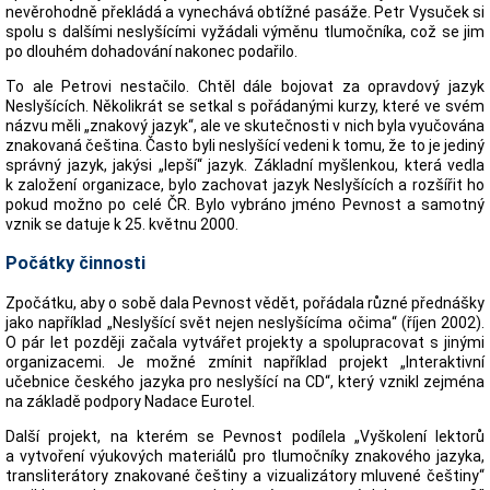
nevěrohodně překládá a vynechává obtížné pasáže. Petr Vysuček si
spolu s dalšími neslyšícími vyžádali výměnu tlumočníka, což se jim
po dlouhém dohadování nakonec podařilo.
To ale Petrovi nestačilo. Chtěl dále bojovat za opravdový jazyk
Neslyšících. Několikrát se setkal s pořádanými kurzy, které ve svém
názvu měli „znakový jazyk“, ale ve skutečnosti v nich byla vyučována
znakovaná čeština. Často byli neslyšící vedeni k tomu, že to je jediný
správný jazyk, jakýsi „lepší“ jazyk. Základní myšlenkou, která vedla
k založení organizace, bylo zachovat jazyk Neslyšících a rozšířit ho
pokud možno po celé ČR. Bylo vybráno jméno Pevnost a samotný
vznik se datuje k 25. květnu 2000.
Počátky činnosti
Zpočátku, aby o sobě dala Pevnost vědět, pořádala různé přednášky
jako například „Neslyšící svět nejen neslyšícíma očima“ (říjen 2002).
O pár let později začala vytvářet projekty a spolupracovat s jinými
organizacemi. Je možné zmínit například projekt „Interaktivní
učebnice českého jazyka pro neslyšící na CD“, který vznikl zejména
na základě podpory Nadace Eurotel.
Další projekt, na kterém se Pevnost podílela „Vyškolení lektorů
a vytvoření výukových materiálů pro tlumočníky znakového jazyka,
transliterátory znakované češtiny a vizualizátory mluvené češtiny“