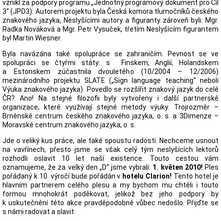
vznikl za podpory programu „Jednotný programový dokument pro Cíl
3“ (JPD3). Autorem projektu byla Česká komora tlumočníků českého
znakového jazyka, Neslyšícími autory a figuranty zároveň byli: Mgr.
Radka Nováková a Mgr. Petr Vysuček, třetím Neslyšícím figurantem
byl Martin Wiesner.
Byla navázána také spolupráce se zahraničím. Pevnost se ve
spolupráci se čtyřmi státy: s Finskem, Anglií, Holandskem
a Estonskem zúčastnila dvouletého (10/2004 – 12/2006)
mezinárodního projektu SLATE („Sign language teaching“ neboli
Výuka znakového jazyka). Povedlo se rozšířit znakový jazyk do celé
ČR? Ano! Na stejné filozofii byly vytvořeny i další partnerské
organizace, které využívají stejné metody výuky. Trojrozměr –
Brněnské centrum českého znakového jazyka, o. s. a 3Dimenze –
Moravské centrum znakového jazyka, o. s.
Jde o veliký kus práce, ale také spoustu radosti. Nechceme usnout
na vavřínech, přesto jsme se však celý tým neslyšících lektorů
rozhodli oslavit 10 let naší existence. Touto cestou vám
oznamujeme, že za velký den „D“ jsme vybrali:
1. květen 2010!
Ples
pořádaný k 10. výročí bude pořádán v
hotelu Clarion!
Tento hotel je
hlavním partnerem celého plesu a my bychom mu chtěli i touto
formou mnohokrát poděkovat, jelikož bez jeho podpory by
k uskutečnění této akce pravděpodobně vůbec nedošlo. Přijďte se
s námi radovat a slavit.