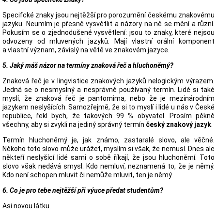
Specifcké znaky jsou nejtěžší pro porozumění českému znakovému
jazyku. Neumím je přesně vysvětlit a názory na ně se mění a různí.
Pokusím se o zjednodušené vysvětlení: jsou to znaky, které nejsou
odvozeny od mluvených jazyků. Mají vlastní orální komponent
a vlastní význam, závislý na větě ve znakovém jazyce.
5. Jaký máš názor na termíny znaková řeč a hluchoněmý?
Znaková řeč je v lingvistice znakových jazyků nelogickým výrazem.
Jedná se o nesmyslný a nesprávně používaný termín. Lidé si také
myslí, že znaková řeč je pantomima, nebo že je mezinárodním
jazykem neslyšících. Samozřejmě, že si to myslí i lidé u nás v České
republice, řekl bych, že takových 99 % obyvatel. Prosím pěkně
všechny, aby si zvykli na jediný správný termín
český znakový jazyk
.
Termín hluchoněmý je, jak známo, zastaralé slovo, ale věčné.
Někoho toto slovo může urážet, myslím si však, že nemusí. Dnes ale
někteří neslyšící lidé sami o sobě říkají, že jsou hluchoněmí. Toto
slovo však nedává smysl. Kdo nemluví, neznamená to, že je němý.
Kdo není schopen mluvit či nemůže mluvit, ten je němý.
6. Co je pro tebe nejtěžší při výuce předat studentům?
Asi novou látku.