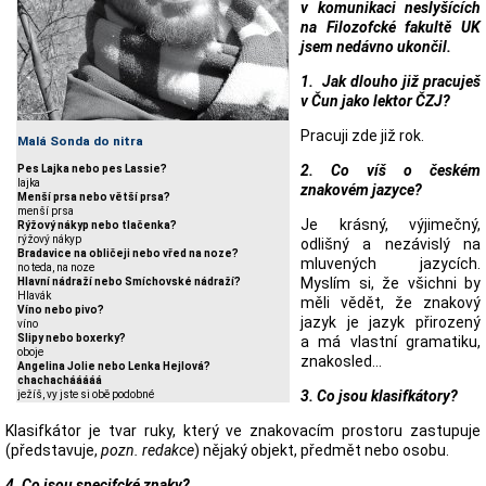
v komunikaci neslyšících
na Filozofcké fakultě UK
jsem nedávno ukončil.
1. Jak dlouho již pracuješ
v Čun jako lektor ČZJ?
Pracuji zde již rok.
Malá Sonda do nitra
2. Co víš o českém
Pes Lajka nebo pes Lassie?
lajka
znakovém jazyce?
Menší prsa nebo větší prsa?
menší prsa
Je krásný, výjimečný,
Rýžový nákyp nebo tlačenka?
rýžový nákyp
odlišný a nezávislý na
Bradavice na obličeji nebo vřed na noze?
mluvených jazycích.
no teda, na noze
Myslím si, že všichni by
Hlavní nádraží nebo Smíchovské nádraží?
Hlavák
měli vědět, že znakový
Víno nebo pivo?
jazyk je jazyk přirozený
víno
Slipy nebo boxerky?
a má vlastní gramatiku,
oboje
znakosled…
Angelina Jolie nebo Lenka Hejlová?
chachachááááá
3. Co jsou klasifkátory?
ježíš, vy jste si obě podobné
Klasifkátor je tvar ruky, který ve znakovacím prostoru zastupuje
(představuje,
pozn. redakce
) nějaký objekt, předmět nebo osobu.
4. Co jsou specifcké znaky?