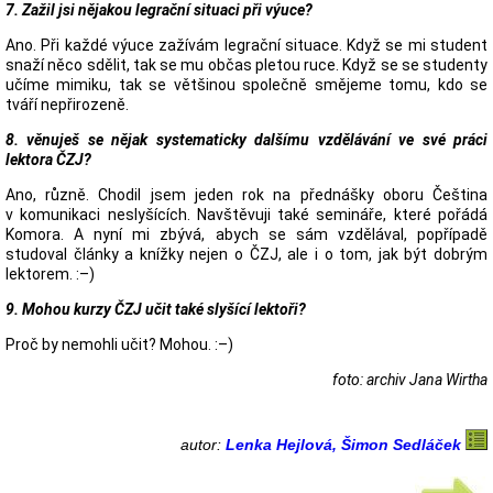
7. Zažil jsi nějakou legrační situaci při výuce?
Ano. Při každé výuce zažívám legrační situace. Když se mi student
snaží něco sdělit, tak se mu občas pletou ruce. Když se se studenty
učíme mimiku, tak se většinou společně smějeme tomu, kdo se
tváří nepřirozeně.
8. věnuješ se nějak systematicky dalšímu vzdělávání ve své práci
lektora ČZJ?
Ano, různě. Chodil jsem jeden rok na přednášky oboru Čeština
v komunikaci neslyšících. Navštěvuji také semináře, které pořádá
Komora. A nyní mi zbývá, abych se sám vzdělával, popřípadě
studoval články a knížky nejen o ČZJ, ale i o tom, jak být dobrým
lektorem. :–)
9. Mohou kurzy ČZJ učit také slyšící lektoři?
Proč by nemohli učit? Mohou. :–)
foto: archiv Jana Wirtha
autor:
Lenka Hejlová, Šimon Sedláček