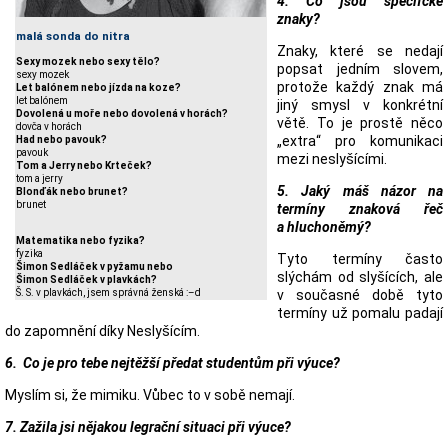
4. Co jsou specifcké
znaky?
malá sonda do nitra
Znaky, které se nedají
Sexy mozek nebo sexy tělo?
popsat jedním slovem,
sexy mozek
protože každý znak má
Let balónem nebo jízda na koze?
let balónem
jiný smysl v konkrétní
Dovolená u moře nebo dovolená v horách?
větě. To je prostě něco
dovča v horách
„extra“ pro komunikaci
Had nebo pavouk?
pavouk
mezi neslyšícími.
Tom a Jerry nebo Krteček?
tom a jerry
5. Jaký máš názor na
Blonďák nebo brunet?
brunet
termíny znaková řeč
a hluchoněmý?
Matematika nebo fyzika?
fyzika
Tyto termíny často
Šimon Sedláček v pyžamu nebo
slýchám od slyšících, ale
Šimon Sedláček v plavkách?
v současné době tyto
Š. S. v plavkách, jsem správná ženská :–d
termíny už pomalu padají
do zapomnění díky Neslyšícím.
6. Co je pro tebe nejtěžší předat studentům při výuce?
Myslím si, že mimiku. Vůbec to v sobě nemají.
7. Zažila jsi nějakou legrační situaci při výuce?