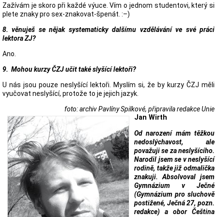
Zažívám je skoro při každé výuce. Vím o jednom studentovi, který si
plete znaky pro sex-znakovat-špenát. :–)
8. věnuješ se nějak systematicky dalšímu vzdělávání ve své práci
lektora ZJ?
Ano.
9. Mohou kurzy ČZJ učit také slyšící lektoři?
U nás jsou pouze neslyšící lektoři. Myslím si, že by kurzy ČZJ měli
vyučovat neslyšící, protože to je jejich jazyk.
foto: archiv Pavlíny Spilkové, připravila redakce Unie
Jan Wirth
Od narození mám těžkou
nedoslýchavost, ale
považuji se za neslyšícího.
Narodil jsem se v neslyšící
rodině, takže již odmalička
znakuji. Absolvoval jsem
Gymnázium v Ječné
(Gymnázium pro sluchově
postižené, Ječná 27,
pozn.
redakce
) a obor Čeština