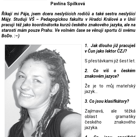
Pavlína Spilková
Říkají mi Pája, jsem dcera neslyšících rodičů a také sestra neslyšící
Májy. Studuji VŠ – Pedagogickou fakultu v Hradci Králové a v Unii
pracuji též jako koordinátorka kurzů českého znakového jazyka, ale na
starosti mám pouze Prahu. Ve volném čase se věnuji sportu či svému
BoDo. :–)
1. Jak dlouho již pracuješ
v Čun jako lektor ČZJ?
S přestávkami již šest let.
2. Co víš o českém
znakovém jazyce?
Že je to můj mateřský
jazyk…
3. Co jsou klasifkátory?
Zajímavá, ale těžká
oblast gramatiky
českého znakového
jazyka.