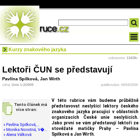
Kurzy znakového jazyka
zobrazeno:
13438
x
Lektoři ČUN se představují
Pavlína Spilková, Jan Wirth
zdroj:
Unie 1-2/2009
publikováno: 09/04/2009
V této rubrice vám budeme průběžně
Tento článek má
představovat neslyšící lektory českého
více stran:
znakového jazyka pracující v oblastních
organizacích České unie neslyšících.
Jako první se vám představují lektoři ze
» Pavlína Spilková,...
stověžaté matičky Prahy – Pavlína
» Monika Novotná, V�...
Spilková a Jan Wirth.
» Alena Válková