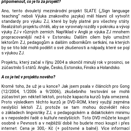
připomenout, co je to za projekt?
Ano, tento dvouletý mezinárodní projekt SLATE („Sign language
teaching“ neboli Výuka znakového jazyka) měl hlavní cíl vytvořit
standardy pro výuku ZJ, které by byly platné pro všechny státy.
Realizátoři projektu chtěli, aby se vyrovnaly rozdíly v pokroku a vývoji
výuky ZJ v různých zemích. Například v Anglii je výuka ZJ mnohem
propracovanější než-li v Estonsku. Dalším cílem bylo umožnit
lektorům ZJ, pedagogům a dalším odborníkům setkání, na kterých
by se tito lidé mohli podělit o své zkušenosti a nápady, které se pojí
s výukou ZJ.
Projektu, který začal v říjnu 2004 a skončil minulý rok v prosinci, se
zúčastnilo 5 států: Anglie, Česko, Estonsko, Finsko a Holandsko.
A co je teč v projektu nového?
Kromě toho, že už je u konce? Jak jsem psala v článcích pro Gong
(12/2004, 1/2006 a 9/2006), zkušebního testování se mohli
zúčastnit jen někteří lektoři, protože kapacita kurzů byla omezená.
Proto výsledkem těchto kurzů je DVD-ROM, který využijí zejména
neslyšící lektoři ZJ, protože se tam mohou dozvědět něco
o základech lingvistiky ZJ, o pedagogickém a didaktickém minimu
a v neposlední řadě o kultuře neslyšících. Toto DVD můžete koupit
osobně v Pevnosti a v nejbližší době ho budete moci koupit i přes
internet. Cena je 300,- Kč (+ poštovné a balné). Více informací