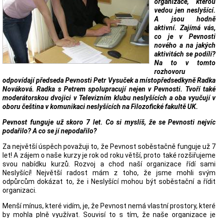
organizace, kterou
vedou jen neslyšící.
A jsou hodně
aktivní. Zajímá vás,
co je v Pevnosti
nového a na jakých
aktivitách se podílí?
Na to v tomto
rozhovoru
odpovídají předseda Pevnosti Petr Vysuček a místopředsedkyně Radka
Nováková. Radka s Petrem spolupracují nejen v Pevnosti. Tvoří také
moderátorskou dvojici v Televizním klubu neslyšících a oba vyučují v
oboru čeština v komunikaci neslyšících na Filozofické fakultě UK.
Pevnost funguje už skoro 7 let. Co si myslíš, že se Pevnosti nejvíc
podařilo? A co se jí nepodařilo?
Za největší úspěch považuji to, že Pevnost soběstačně funguje už 7
let! A zájem o naše kurzy je rok od roku větší, proto také rozšiřujeme
svou nabídku kurzů. Rozvoj a chod naší organizace řídí sami
Neslyšící! Největší radost mám z toho, že jsme mohli svým
odpůrcům dokázat to, že i Neslyšící mohou být soběstační a řídit
organizaci.
Menší mínus, které vidím, je, že Pevnost nemá vlastní prostory, které
by mohla plně využívat. Souvisí to s tím, že naše organizace je