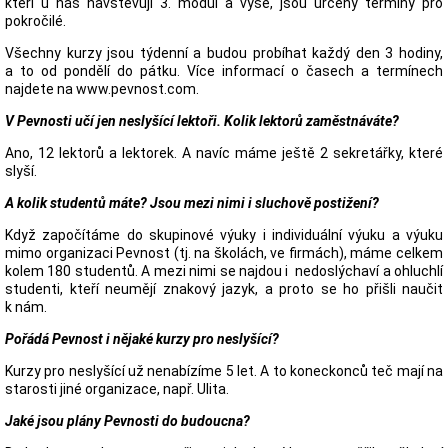
kteří u nás navštěvují 3. modul a výše, jsou určeny termíny pro
pokročilé.
Všechny kurzy jsou týdenní a budou probíhat každý den 3 hodiny,
a to od pondělí do pátku. Více informací o časech a termínech
najdete na www.pevnost.com.
V Pevnosti učí jen neslyšící lektoři. Kolik lektorů zaměstnáváte?
Ano, 12 lektorů a lektorek. A navíc máme ještě 2 sekretářky, které
slyší.
A kolik studentů máte? Jsou mezi nimi i sluchově postižení?
Když započítáme do skupinové výuky i individuální výuku a výuku
mimo organizaci Pevnost (tj. na školách, ve firmách), máme celkem
kolem 180 studentů. A mezi nimi se najdou i nedoslýchaví a ohluchlí
studenti, kteří neumějí znakový jazyk, a proto se ho přišli naučit
k nám.
Pořádá Pevnost i nějaké kurzy pro neslyšící?
Kurzy pro neslyšící už nenabízíme 5 let. A to koneckonců teč mají na
starosti jiné organizace, např. Ulita.
Jaké jsou plány Pevnosti do budoucna?