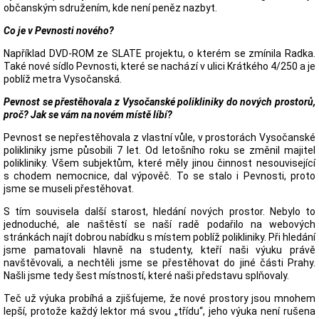
občanským sdružením, kde není peněz nazbyt.
Co je v Pevnosti nového?
Například DVD-ROM ze SLATE projektu, o kterém se zmínila Radka.
Také nové sídlo Pevnosti, které se nachází v ulici Krátkého 4/250 a je
poblíž metra Vysočanská.
Pevnost se přestěhovala z Vysočanské polikliniky do nových prostorů,
proč? Jak se vám na novém místě líbí?
Pevnost se nepřestěhovala z vlastní vůle, v prostorách Vysočanské
polikliniky jsme působili 7 let. Od letošního roku se změnil majitel
polikliniky. Všem subjektům, které měly jinou činnost nesouvisející
s chodem nemocnice, dal výpověč. To se stalo i Pevnosti, proto
jsme se museli přestěhovat.
S tím souvisela další starost, hledání nových prostor. Nebylo to
jednoduché, ale naštěstí se naší radě podařilo na webových
stránkách najít dobrou nabídku s místem poblíž polikliniky. Při hledání
jsme pamatovali hlavně na studenty, kteří naši výuku právě
navštěvovali, a nechtěli jsme se přestěhovat do jiné části Prahy.
Našli jsme tedy šest místností, které naši představu splňovaly.
Teč už výuka probíhá a zjišťujeme, že nové prostory jsou mnohem
lepší, protože každý lektor má svou „třídu“, jeho výuka není rušena