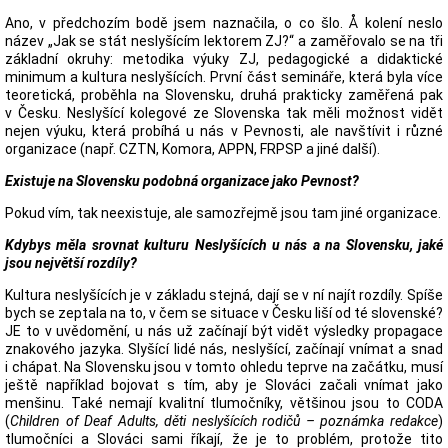
Ano, v předchozím bodě jsem naznačila, o co šlo. Å kolení neslo
název „Jak se stát neslyšícím lektorem ZJ?“ a zaměřovalo se na tři
základní okruhy: metodika výuky ZJ, pedagogické a didaktické
minimum a kultura neslyšících. První část semináře, která byla více
teoretická, proběhla na Slovensku, druhá prakticky zaměřená pak
v Česku. Neslyšící kolegové ze Slovenska tak měli možnost vidět
nejen výuku, která probíhá u nás v Pevnosti, ale navštívit i různé
organizace (např. CZTN, Komora, APPN, FRPSP a jiné další).
Existuje na Slovensku podobná organizace jako Pevnost?
Pokud vím, tak neexistuje, ale samozřejmě jsou tam jiné organizace.
Kdybys měla srovnat kulturu Neslyšících u nás a na Slovensku, jaké
jsou největší rozdíly?
Kultura neslyšících je v základu stejná, dají se v ní najít rozdíly. Spíše
bych se zeptala na to, v čem se situace v Česku liší od té slovenské?
JE to v uvědomění, u nás už začínají být vidět výsledky propagace
znakového jazyka. Slyšící lidé nás, neslyšící, začínají vnímat a snad
i chápat. Na Slovensku jsou v tomto ohledu teprve na začátku, musí
ještě například bojovat s tím, aby je Slováci začali vnímat jako
menšinu. Také nemají kvalitní tlumočníky, většinou jsou to CODA
(
Children of Deaf Adults, děti neslyšících rodičů – poznámka redakce
)
tlumočníci a Slováci sami říkají, že je to problém, protože tito