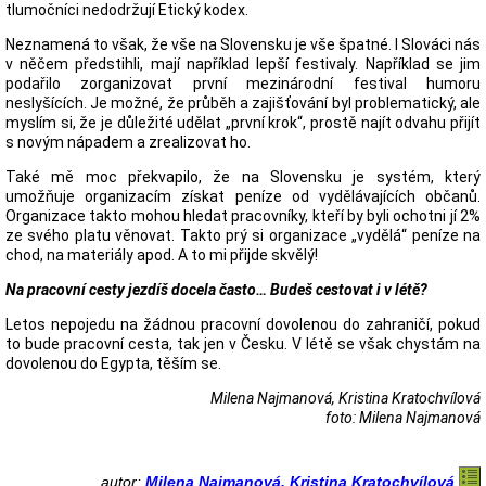
tlumočníci nedodržují Etický kodex.
Neznamená to však, že vše na Slovensku je vše špatné. I Slováci nás
v něčem předstihli, mají například lepší festivaly. Například se jim
podařilo zorganizovat první mezinárodní festival humoru
neslyšících. Je možné, že průběh a zajišťování byl problematický, ale
myslím si, že je důležité udělat „první krok“, prostě najít odvahu přijít
s novým nápadem a zrealizovat ho.
Také mě moc překvapilo, že na Slovensku je systém, který
umožňuje organizacím získat peníze od vydělávajících občanů.
Organizace takto mohou hledat pracovníky, kteří by byli ochotni jí 2%
ze svého platu věnovat. Takto prý si organizace „vydělá“ peníze na
chod, na materiály apod. A to mi přijde skvělý!
Na pracovní cesty jezdíš docela často… Budeš cestovat i v létě?
Letos nepojedu na žádnou pracovní dovolenou do zahraničí, pokud
to bude pracovní cesta, tak jen v Česku. V létě se však chystám na
dovolenou do Egypta, těším se.
Milena Najmanová, Kristina Kratochvílová
foto: Milena Najmanová
autor:
Milena Najmanová, Kristina Kratochvílová