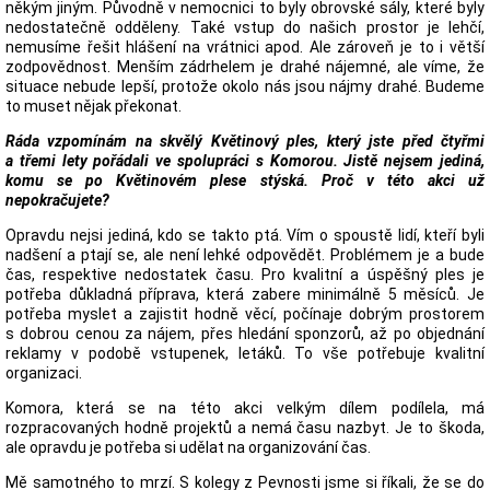
někým jiným. Původně v nemocnici to byly obrovské sály, které byly
nedostatečně odděleny. Také vstup do našich prostor je lehčí,
nemusíme řešit hlášení na vrátnici apod. Ale zároveň je to i větší
zodpovědnost. Menším zádrhelem je drahé nájemné, ale víme, že
situace nebude lepší, protože okolo nás jsou nájmy drahé. Budeme
to muset nějak překonat.
Ráda vzpomínám na skvělý Květinový ples, který jste před čtyřmi
a třemi lety pořádali ve spolupráci s Komorou. Jistě nejsem jediná,
komu se po Květinovém plese stýská. Proč v této akci už
nepokračujete?
Opravdu nejsi jediná, kdo se takto ptá. Vím o spoustě lidí, kteří byli
nadšení a ptají se, ale není lehké odpovědět. Problémem je a bude
čas, respektive nedostatek času. Pro kvalitní a úspěšný ples je
potřeba důkladná příprava, která zabere minimálně 5 měsíců. Je
potřeba myslet a zajistit hodně věcí, počínaje dobrým prostorem
s dobrou cenou za nájem, přes hledání sponzorů, až po objednání
reklamy v podobě vstupenek, letáků. To vše potřebuje kvalitní
organizaci.
Komora, která se na této akci velkým dílem podílela, má
rozpracovaných hodně projektů a nemá času nazbyt. Je to škoda,
ale opravdu je potřeba si udělat na organizování čas.
Mě samotného to mrzí. S kolegy z Pevnosti jsme si říkali, že se do