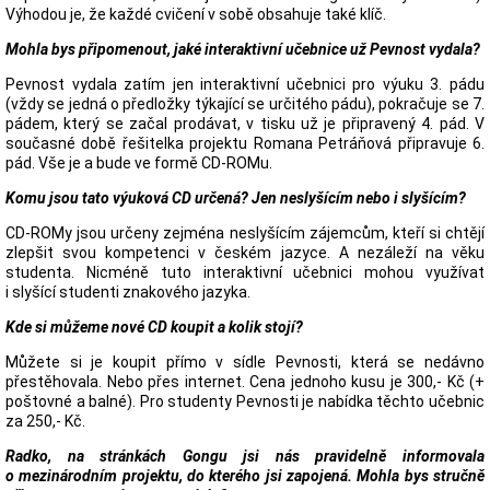
Výhodou je, že každé cvičení v sobě obsahuje také klíč.
Mohla bys připomenout, jaké interaktivní učebnice už Pevnost vydala?
Pevnost vydala zatím jen interaktivní učebnici pro výuku 3. pádu
(vždy se jedná o předložky týkající se určitého pádu), pokračuje se 7.
pádem, který se začal prodávat, v tisku už je připravený 4. pád. V
současné době řešitelka projektu Romana Petráňová připravuje 6.
pád. Vše je a bude ve formě CD-ROMu.
Komu jsou tato výuková CD určená? Jen neslyšícím nebo i slyšícím?
CD-ROMy jsou určeny zejména neslyšícím zájemcům, kteří si chtějí
zlepšit svou kompetenci v českém jazyce. A nezáleží na věku
studenta. Nicméně tuto interaktivní učebnici mohou využívat
i slyšící studenti znakového jazyka.
Kde si můžeme nové CD koupit a kolik stojí?
Můžete si je koupit přímo v sídle Pevnosti, která se nedávno
přestěhovala. Nebo přes internet. Cena jednoho kusu je 300,- Kč (+
poštovné a balné). Pro studenty Pevnosti je nabídka těchto učebnic
za 250,- Kč.
Radko, na stránkách Gongu jsi nás pravidelně informovala
o mezinárodním projektu, do kterého jsi zapojená. Mohla bys stručně