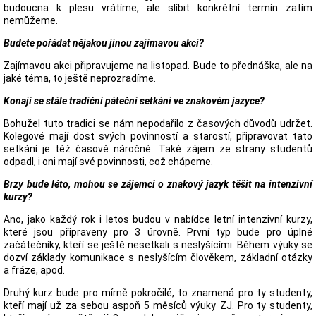
budoucna k plesu vrátíme, ale slíbit konkrétní termín zatím
nemůžeme.
Budete pořádat nějakou jinou zajímavou akci?
Zajímavou akci připravujeme na listopad. Bude to přednáška, ale na
jaké téma, to ještě neprozradíme.
Konají se stále tradiční páteční setkání ve znakovém jazyce?
Bohužel tuto tradici se nám nepodařilo z časových důvodů udržet.
Kolegové mají dost svých povinností a starostí, připravovat tato
setkání je též časově náročné. Také zájem ze strany studentů
odpadl, i oni mají své povinnosti, což chápeme.
Brzy bude léto, mohou se zájemci o znakový jazyk těšit na intenzivní
kurzy?
Ano, jako každý rok i letos budou v nabídce letní intenzivní kurzy,
které jsou připraveny pro 3 úrovně. První typ bude pro úplné
začátečníky, kteří se ještě nesetkali s neslyšícími. Během výuky se
dozví základy komunikace s neslyšícím člověkem, základní otázky
a fráze, apod.
Druhý kurz bude pro mírně pokročilé, to znamená pro ty studenty,
kteří mají už za sebou aspoň 5 měsíců výuky ZJ. Pro ty studenty,