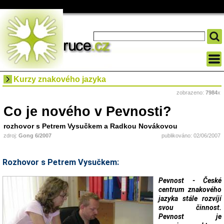
Kurzy znakového jazyka
zobrazeno:
7984
x
Co je nového v Pevnosti?
rozhovor s Petrem Vysučkem a Radkou Novákovou
zdroj:
Gong 6/2007
publikováno: 02/06/2007
Rozhovor s Petrem Vysučkem:
Pevnost - České
centrum znakového
jazyka stále rozvíjí
svou činnost.
Pevnost je