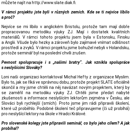
můžete najít na http://www.slate.diak.fi.
V rámci projektu jste byli v různých zemích. Kde se ti nejvíce líbilo
a proč?
Nejvíce se mi líbilo v anglickém Bristolu, protože tam mají dobře
propracovanou metodiku výuky ZJ. Mají i dostatek kvalitních
materiálů. V rámci tohoto projektu jsem byla v Estonsku, Finsku
a Anglii. Všude bylo hezky a zároveň bylo zajímavé vnímat odlišnost
prostředí a zvyků. V rámci projektu jsme bohužel nebyli v Holandsku,
protože seminář byl na poslední chvíli zrušen.
Pevnost spolupracuje i s „našimi bratry“. Jak vznikla spolupráce
s neslyšícími Slováky?
Loni naši organizaci kontaktoval Michal Hefty z organizace Myslim.
Bylo to, jak se říká ve správnou dobu, protože projekt SLATE oficiálně
skončil a my jsme chtěli na něj navázat novým projektem, který by
se zaměřil na metodiku výuky ZJ. Chtěli jsme předat nabyté
zkušenosti a informace neslyšícím lektorům zejména v Česku, ale
Slováci byli rychlejší (smích). Proto jsme jim rádi připravili školení,
které už proběhlo. Podobné školení teč připravujeme (či už probíhá)
pro neslyšící lektory na škole v Hradci Králové.
Pro slovenské kolegy jste připravili seminář, co bylo jeho cílem? A jak
probíhal?