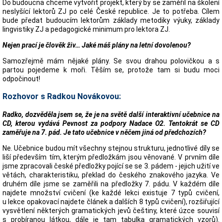
Do budoucna chceme vytvořit projekt, který by se zaměřil na školení
neslyšící lektorů ZJ po celé České republice. Je to potřeba. Cílem
bude předat budoucím lektorům základy metodiky výuky, základy
lingvistiky ZJ a pedagogické minimum pro lektora ZJ.
Nejen prací je člověk živ… Jaké máš plány na letní dovolenou?
Samozřejmě mám nějaké plány. Se svou drahou polovičkou a s
partou pojedeme k moři. Těším se, protože tam si budu moci
odpočinout!
Rozhovor s Radkou Novákovou:
Radko, dozvěděla jsem se, že je na světě další interaktivní učebnice na
CD, kterou vydává Pevnost za podpory Nadace O2. Tentokrát se CD
zaměřuje na 7. pád. Je tato učebnice v něčem jiná od předchozích?
Ne. Učebnice budou mít všechny stejnou strukturu, jednotlivé díly se
liší především tím, kterým předložkám jsou věnované. V prvním díle
jsme zpracovali české předložky pojící se se 3. pádem - jejich užití ve
větách, charakteristiku, překlad do českého znakového jazyka. Ve
druhém díle jsme se zaměřili na předložky 7. pádu. V každém díle
najdete množství cvičení (ke každé lekci existuje 7 typů cvičení,
u lekce opakovací najdete článek a dalších 8 typů cvičení), rozšiřující
vysvětlení některých gramatických jevů češtiny, které úzce souvisí
s probíranou látkou, dále je tam tabulka gramatických vzorů).