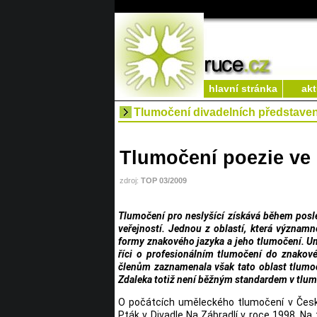
hlavní stránka
akt
Tlumočení divadelních představen
Tlumočení poezie ve
zdroj:
TOP 03/2009
Tlumočení pro neslyšící získává během posled
veřejností. Jednou z oblastí, která významn
formy znakového jazyka a jeho tlumočení. Um
říci o profesionálním tlumočení do znakov
členům zaznamenala však tato oblast tlumoč
Zdaleka totiž není běžným standardem v tlumo
O počátcích uměleckého tlumočení v Česk
Pták v Divadle Na Zábradlí v roce 1998. Na