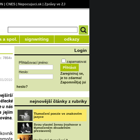
UN
|
CNES
|
Nepocujuci.sk
|
Zprávy ve ZJ
a a spol.
signwriting
odkazy
Login
o:
7854
x
zapamatovat
Přihlašovací jméno:
Heslo:
Zaregistruj se,
je to zdarma!
/01/2010
Zapomněl(a) jsi
heslo?
ejširší
mělecké
nejnovější články z rubriky
e u nás
a jejím
Tlumočení poezie ve znakovém
jazyce
tována.
Svou vlastní ženou (rozhovor o
tlumočeném divadelním
přestavení)
kovník
 komoře