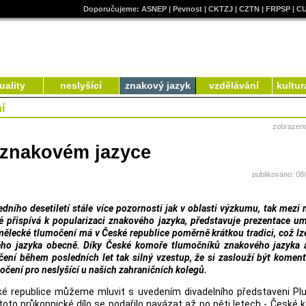
Doporučujeme:
ASNEP
|
Pevnost
|
CKTZJ
|
CZTN
|
FRPSP
|
C
uality
neslyšící
znakový jazyk
vzdělávání
kultur
í
zobrazen
 znakovém jazyce
publikováno: 08
ního desetiletí stále více pozornosti jak v oblasti výzkumu, tak mezi n
é přispívá k popularizaci znakového jazyka, představuje prezentace u
ělecké tlumočení má v České republice poměrně krátkou tradici, což lz
ého jazyka obecně. Díky České komoře tlumočníků znakového jazyka 
ení během posledních let tak silný vzestup, že si zaslouží být komen
čení pro neslyšící u našich zahraničních kolegů.
é republice můžeme mluvit s uvedením divadelního představeni Plu
 toto průkopnické dílo se podařilo navázat až po pěti letech - České