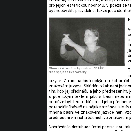
pro jejich estetickou hodnotu. V poezii s
být neobvykle pravidelné, takže jsou identi
P
V
s
u
l
j
d
z
Obrázek 4 - umělecký znak pro "PTÁK"
T
ruce spojené ukazováčky
i
jazyce. Z mnoha historických a kulturních
znakovém jazyce. Skládáni však není jedinou
tím, kdo jej přednáší, a jeho přednesením, 
s poetickým textem jako s básni nebo mi
nemůže být text oddělen od jeho přednesení
potenciální báseň na nějaké stránce, ale ús
mnoha básní ve znakovém jazyce není vždy 
přednesení v mnoha básních ve znakovém jazy
Nahrávání a distribuce ústní poezie jsou t