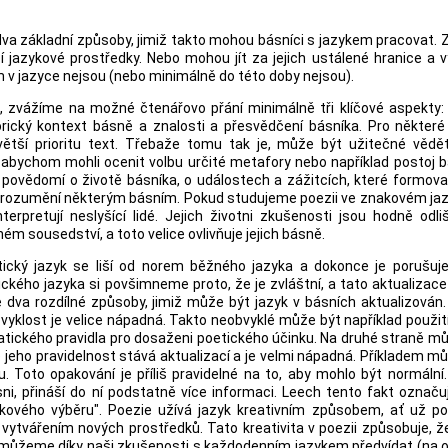
í dva základní způsoby, jimiž takto mohou básníci s jazykem pracovat. 
í jazykové prostředky. Nebo mohou jít za jejich ustálené hranice a v
m v jazyce nejsou (nebo minimálně do této doby nejsou).
íři, zvážíme na možné čtenářovo přání minimálně tři klíčové aspekty
orický kontext básně a znalosti a přesvědčení básníka. Pro některé 
větší prioritu text. Třebaže tomu tak je, může být užitečné vědě
 abychom mohli ocenit volbu určité metafory nebo například postoj 
povědomí o životě básníka, o událostech a zážitcích, které formova
orozumění některým básním. Pokud studujeme poezii ve znakovém jaz
nterpretují neslyšící lidé. Jejich životni zkušenosti jsou hodně odl
těsném sousedství, a toto velice ovlivňuje jejich básně.
tický jazyk se liší od norem běžného jazyka a dokonce je porušuje
ckého jazyka si povšimneme proto, že je zvláštní, a tato aktualizace
 dva rozdílné způsoby, jimiž může být jazyk v básních aktualizován
zvyklost je velice nápadná. Takto neobvyklé může být například použit
tického pravidla pro dosaženi poetického účinku. Na druhé straně m
 jeho pravidelnost stává aktualizací a je velmi nápadná. Příkladem m
 Toto opakování je příliš pravidelné na to, aby mohlo být normální
sni, přináší do ní podstatně více informaci. Leech tento fakt označu
ového výběru". Poezie užívá jazyk kreativním způsobem, ať už po
o vytvářením nových prostředků. Tato kreativita v poezii způsobuje, že 
e můžeme díky naši zkušenosti s každodenním jazykem předvídat (na