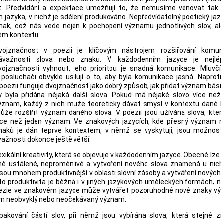
at. Předvídání a expektace umožňují to, že nemusíme věnovat tak 
jazyka, v nichž je sdělení produkováno. Nepředvídatelný poetický ja
nak, což nás vede nejen k pochopení významu jednotlivých slov, al
ém kontextu.
vojznačnost v poezii je klíčovým nástrojem rozšiřování komun
ávažnosti slova nebo znaku. V každodenním jazyce je nejl
vojznačnosti vyhnout, jeho prioritou je snadná komunikace. Mluvčí
 posluchači obvykle usilují o to, aby byla komunikace jasná. Napro
 poezii funguje dvojznačnost jako dobrý způsob, jak přidat význam básn
y byla přidána nějaká další slova. Pokud má nějaké slovo více než
ýznam, každý z nich muže teoreticky dávat smysl v kontextu dané 
ůže rozšířit význam daného slova. V poezii jsou užívána slova, kte
íce než jeden význam. Ve znakových jazycích, kde přesný význam
naků je dán teprve kontextem, v němž se vyskytuji, jsou možnosti
važnosti dokonce ještě větší.
xikální kreativity, která se objevuje v každodenním jazyce. Obecně lze ř
měrně ustálené, neproménlivé a vytvoření nového slova znamená u ni
sou mnohem produktivnější v oblasti slovní zásoby a vytváření novýc
o produktivita je běžná i v jiných jazykových uměleckých formách, n
i. Poezie ve znakovém jazyce může vytvářet pozoruhodné nové znaky 
kům neobvyklý nebo neočekávaný význam.
pakování částí slov, při němž jsou vybírána slova, která stejné zn