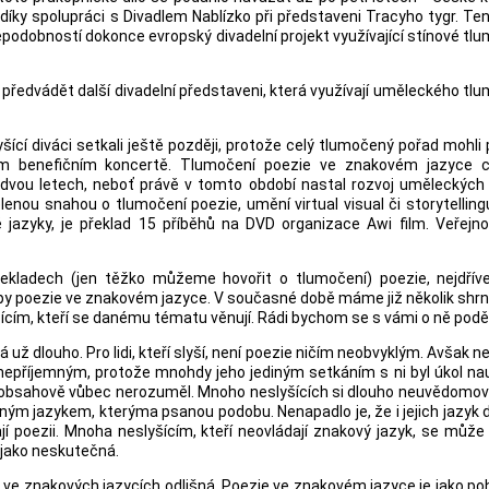
díky spolupráci s Divadlem Nablízko při představeni Tracyho tygr. Te
děpodobností dokonce evropský divadelní projekt využívající stínové tl
předvádět další divadelní představeni, která využívají uměleckého tl
ící diváci setkali ještě později, protože celý tlumočený pořad mohli
ém benefičním koncertě. Tlumočení poezie ve znakovém jazyce 
 dvou letech, neboť právě v tomto období nastal rozvoj uměleckých 
enou snahou o tlumočení poezie, umění virtual visual či storytelling
jazyky, je překlad 15 příběhů na DVD organizace Awi film. Veřejnos
ekladech (jen těžko můžeme hovořit o tlumočení) poezie, nejdřív
ipy poezie ve znakovém jazyce. V současné době máme již několik shrn
ím, kteří se danému tématu věnují. Rádi bychom se s vámi o ně poděli
ž dlouho. Pro lidi, kteří slyší, není poezie ničím neobvyklým. Avšak ne
nepříjemným, protože mnohdy jeho jediným setkáním s ni byl úkol na
íž obsahově vůbec nerozuměl. Mnoho neslyšících si dlouho neuvědomov
ným jazykem, kterýma psanou podobu. Nenapadlo je, že i jejich jazyk
jí poezii. Mnoha neslyšícím, kteří neovládají znakový jazyk, se může
jako neskutečná.
i ve znakových jazycích odlišná. Poezie ve znakovém jazyce je jako p