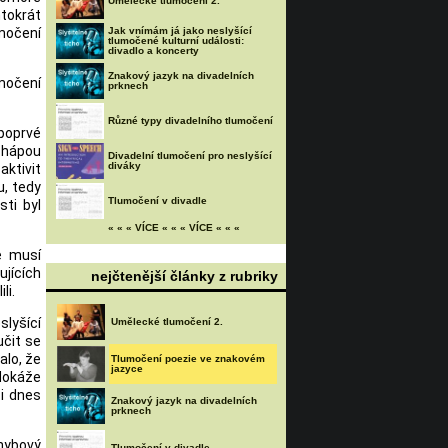
Umělecké tlumočení 2.
ntokrát
umočení
Jak vnímám já jako neslyšící
tlumočené kulturní události:
divadlo a koncerty
Znakový jazyk na divadelních
umočení
prknech
Různé typy divadelního tlumočení
 poprvé
chápou
Divadelní tlumočení pro neslyšící
diváky
aktivit
u, tedy
Tlumočení v divadle
ti byl
« « « VÍCE « « « VÍCE « « «
e musí
ujících
nejčtenější články z rubriky
li.
slyšící
Umělecké tlumočení 2.
učit se
alo, že
Tlumočení poezie ve znakovém
jazyce
 dokáže
 i dnes
Znakový jazyk na divadelních
prknech
ohybový
Tlumočení v divadle