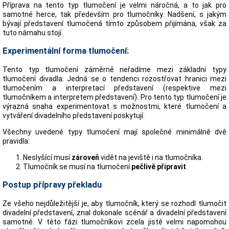
Příprava na tento typ tlumočení je velmi náročná, a to jak pro
samotné herce, tak především pro tlumočníky. Nadšení, s jakým
bývají představení tlumočená tímto způsobem přijímána, však za
tuto námahu stojí.
Experimentální forma tlumočení:
Tento typ tlumočení záměrně neřadíme mezi základní typy
tlumočení divadla. Jedná se o tendenci rozostřovat hranici mezi
tlumočením a interpretací představení (respektive mezi
tlumočníkem a interpretem představení). Pro tento typ tlumočení je
výrazná snaha experimentovat s možnostmi, které tlumočení a
vytváření divadelního představení poskytují.
Všechny uvedené typy tlumočení mají společné minimálně dvě
pravidla:
Neslyšící musí
zároveň
vidět na jeviště i na tlumočníka.
Tlumočník se musí na tlumočení
pečlivě připravit
.
Postup přípravy překladu
Ze všeho nejdůležitější je, aby tlumočník, který se rozhodl tlumočit
divadelní představení, znal dokonale scénář a divadelní představení
samotné. V této fázi tlumočníkovi zcela jistě velmi napomohou