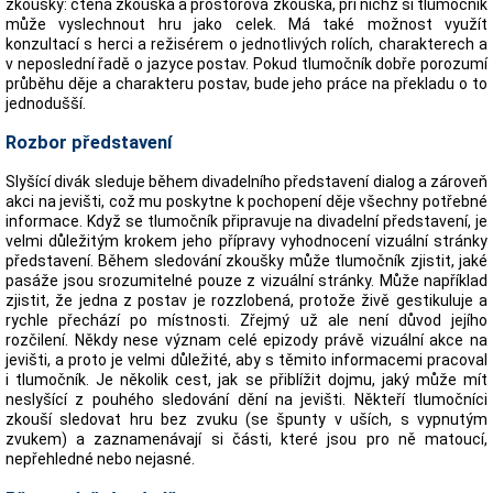
zkoušky: čtená zkouška a prostorová zkouška, při nichž si tlumočník
může vyslechnout hru jako celek. Má také možnost využít
konzultací s herci a režisérem o jednotlivých rolích, charakterech a
v neposlední řadě o jazyce postav. Pokud tlumočník dobře porozumí
průběhu děje a charakteru postav, bude jeho práce na překladu o to
jednodušší.
Rozbor představení
Slyšící divák sleduje během divadelního představení dialog a zároveň
akci na jevišti, což mu poskytne k pochopení děje všechny potřebné
informace. Když se tlumočník připravuje na divadelní představení, je
velmi důležitým krokem jeho přípravy vyhodnocení vizuální stránky
představení. Během sledování zkoušky může tlumočník zjistit, jaké
pasáže jsou srozumitelné pouze z vizuální stránky. Může například
zjistit, že jedna z postav je rozzlobená, protože živě gestikuluje a
rychle přechází po místnosti. Zřejmý už ale není důvod jejího
rozčilení. Někdy nese význam celé epizody právě vizuální akce na
jevišti, a proto je velmi důležité, aby s těmito informacemi pracoval
i tlumočník. Je několik cest, jak se přiblížit dojmu, jaký může mít
neslyšící z pouhého sledování dění na jevišti. Někteří tlumočníci
zkouší sledovat hru bez zvuku (se špunty v uších, s vypnutým
zvukem) a zaznamenávají si části, které jsou pro ně matoucí,
nepřehledné nebo nejasné.