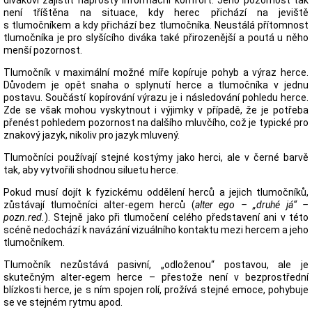
není tříštěna na situace, kdy herec přichází na jeviště
s tlumočníkem a kdy přichází bez tlumočníka. Neustálá přítomnost
tlumočníka je pro slyšícího diváka také přirozenější a poutá u něho
menší pozornost.
Tlumočník v maximální možné míře kopíruje pohyb a výraz herce.
Důvodem je opět snaha o splynutí herce a tlumočníka v jednu
postavu. Součástí kopírování výrazu je i následování pohledu herce.
Zde se však mohou vyskytnout i výjimky v případě, že je potřeba
přenést pohledem pozornost na dalšího mluvčího, což je typické pro
znakový jazyk, nikoliv pro jazyk mluvený.
Tlumočníci používají stejné kostýmy jako herci, ale v černé barvě
tak, aby vytvořili shodnou siluetu herce.
Pokud musí dojít k fyzickému oddělení herců a jejich tlumočníků,
zůstávají tlumočníci alter-egem herců (
alter ego – „druhé já“ –
pozn.red.
). Stejně jako při tlumočení celého představení ani v této
scéně nedochází k navázání vizuálního kontaktu mezi hercem a jeho
tlumočníkem.
Tlumočník nezůstává pasivní, „odloženou“ postavou, ale je
skutečným alter-egem herce – přestože není v bezprostřední
blízkosti herce, je s ním spojen rolí, prožívá stejné emoce, pohybuje
se ve stejném rytmu apod.