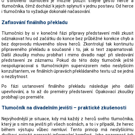
U stínového tlumočení je možné použít stejné gesto herce a
tlumočníka, čímž dochází k jejich splynutí v jednu postavu. Od herce
i tlumočníka to vyžaduje dokonalé načasování.
Zafixování finálního překladu
Tlumočníci by si v konečné fázi přípravy představení měli zkusit
odznakovat hru od začátku do konce bez průběžné korekce chyb a
bez doprovodu mluveného slova herců. Zkontrolují tak kontinuitu
připraveného překladu a současně i to, jak si text zapamatovali.
Další zkoušky mohou probíhat i mimo divadlo např. při sledování
představení ze záznamu. Pokud do této doby tlumočník ještě
nespolupracoval s tlumočnickým supervizorem nebo neslyšícím
konzultantem, ve finálních úpravách překládaného textu už se jedná
o nezbytnost.
Po fázi ustanovení finálního překladu následuje jeho další
upevňování, a to až do premiéry představení. Opakovací zkoušky
probíhají i po premiéře.
Tlumočník na divadelním jevišti – praktické zkušenosti
Nejvýhodnější je situace, kdy má každý z herců svého tlumočníka,
který je s ním na jevišti při všech scénách, a to i v případě, že herec
během výstupu vůbec nemluví. Tento princip má neslyšícímu
divákovi zajistit naprostý informační komfort. Jeho pozornost tak