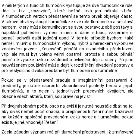
V některých situacích tlumočník vystupuje ze své tlumočnické role.
Jde o tzv. „zcizování“, které běžně trvá jen několik vteřin.
V tlumočených verzích představení se tento prvek objevuje často.
V takové chvíli vystoupí tlumočník ze své role tlumočníka a se stává
hercem, který může komunikovat se svou postavou: obě postavy si
například pohledem vymění mínění o dané situaci, vzájemně si
poradí, schválí další jednání apod. V tomto případě bychom také
neměli mluvit o tlumočnickém výkonu, nýbrž o hereckém výkonu ve
znakovém jazyce. „Zcizování“ přináší do divadelního představení
vtip, ale musí být voleno velmi opatrně, protože s sebou přináší
poměrně vysoké riziko nežádoucího ovlivnění děje a scény. Při jeho
neuváženém používání může dojít k roztříštění divadelní postavy a
pro neslyšícího diváka přestane být tlumočení srozumitelné.
Pokud se v představení pracuje s imaginárními postavami či
předměty, je nutné naprosto zkoordinovat pohledy herců a jejich
tlumočníků, a to nejen v jednotlivých pracovních dvojicích, ale
obecně všech aktérů, kteří jsou právě na jevišti.
Při dvojnásobném počtu osob na jevišti je nutné neustále dbát na to,
aby divák neměl pocit chaosu a přeplněnosti. Není nutné bazírovat
na každém společně provedeném kroku herce a tlumočníka, pokud
existuje jiné, vhodnější řešení.
Zcela zásadní význam má při tlumočení představení již zmiňované