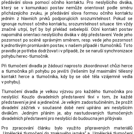
předávání slova pomocí očního kontaktu. Pro neslyšícího diváka,
který se v komunikaci postav nemůže orientovat podle směru
přicházejícího zvuku, je předávání slova formou očního kontaktu
jedním z hlavních prvků podporujících srozumitelnost. Pokud se
ignoruje nutnost očního kontaktu, srozumitelnost situace tím vždy
značně utrpí, byť by byl překlad sebelepší. Oční kontakt postav
napomáhá orientaci neslyšícího diváka v ději představení. Vede jeho
pozornost po scéně správným směrem, resp. vede jeho pozornost
k jednotlivým promluvám postav, v našem případě i tlumočníků. Toto
pravidlo je potřeba dodržovat i v případě, že se naruší synchronizace
pohybu herec-tlumočník.
Při tlumočení divadla je žádoucí naprosto zkoordinovat chůzi herce
a tlumočníka při pohybu po jevišti (řešením byl maximální tělesný
kontakt herce a tlumočníka, kdy by se obě těla vzájemně vedla
v pohybu).
Tlumočení divadla je velkou výzvou pro každého tlumočníka pro
neslyšící. Kouzlo divadelních představení tkví v tom, že každé
představení je jiné a jedinečné. Je velkým zadostiučiněním, že prožít
divadelní zážitek v současné době není upíráno ani neslyšícím
divákům. Jediným přáním je, aby nastudovaných tlumočených
divadelních představení pro neslyšící do budoucna jen přibývalo.
Pro zpracování článku bylo využito připravených materiálů
„Umělecké tlumočení do znakového jazyka“ a „Umělecké tlumočení