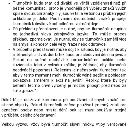
Tlumočník bude stát od diváků ve větší vzdálenosti než při
běžné komunikaci, proto je vhodnější při výběru znaků využít
spíše dvouruční znaky. Ty jsou větší a většinou i průběh jejich
artikulace je delší. Používáním dvouručních znaků přispěje
tlumočník k divákově pohodlnému vnímání děje.
Při překladu představení je nutné, aby se tlumočník neupínal
na jednotlivá slova zdrojového jazyka. To může proces
překladu zpomalovat. Je nutné, aby se tlumočník zaměřil více
na smysl a koncept celé věty, fráze nebo odstavce.
V průběhu představení může dojít k situaci, kdy je nutné, aby
měl neslyšící divák dostatek času pro sledování dění na jevišti.
Pokud na scéně dochází k romantickému polibku nebo
iluzionista tahá z cylindru králíka, je žádoucí, aby tlumočník
neodváděl pozornost. Řešením je načasování tlumočení tak,
aby v tento moment mohl tlumočník volně sedět a pohledem
odkazoval směrem k akci na jevišti. Repliky, které by byly
během těchto chvil vyřčeny, je možno připojit před nebo za
tuto „pauzu“.
Důležité je udržovat kontinuitu při používání stejných znaků pro
stejné objekty. Pokud tlumočník začne používat jmenný znak pro
označení osoby nebo místa dění, pak jej musí používat stejně
v průběhu celého představení.
Velkou výzvou vždy bývá tlumočit slovní hříčky, vtipy, veršované