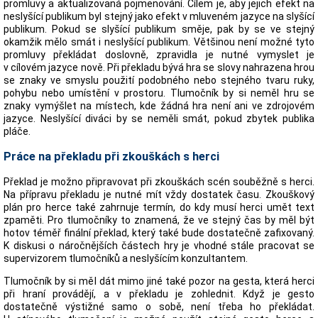
promluvy a aktualizovaná pojmenování. Cílem je, aby jejich efekt na
neslyšící publikum byl stejný jako efekt v mluveném jazyce na slyšící
publikum. Pokud se slyšící publikum směje, pak by se ve stejný
okamžik mělo smát i neslyšící publikum. Většinou není možné tyto
promluvy překládat doslovně, zpravidla je nutné vymyslet je
v cílovém jazyce nově. Při překladu bývá hra se slovy nahrazena hrou
se znaky ve smyslu použití podobného nebo stejného tvaru ruky,
pohybu nebo umístění v prostoru. Tlumočník by si neměl hru se
znaky vymýšlet na místech, kde žádná hra není ani ve zdrojovém
jazyce. Neslyšící diváci by se neměli smát, pokud zbytek publika
pláče.
Práce na překladu při zkouškách s herci
Překlad je možno připravovat při zkouškách scén souběžně s herci.
Na přípravu překladu je nutné mít vždy dostatek času. Zkouškový
plán pro herce také zahrnuje termín, do kdy musí herci umět text
zpaměti. Pro tlumočníky to znamená, že ve stejný čas by měl být
hotov téměř finální překlad, který také bude dostatečně zafixovaný.
K diskusi o náročnějších částech hry je vhodné stále pracovat se
supervizorem tlumočníků a neslyšícím konzultantem.
Tlumočník by si měl dát mimo jiné také pozor na gesta, která herci
při hraní provádějí, a v překladu je zohlednit. Když je gesto
dostatečně výstižné samo o sobě, není třeba ho překládat.