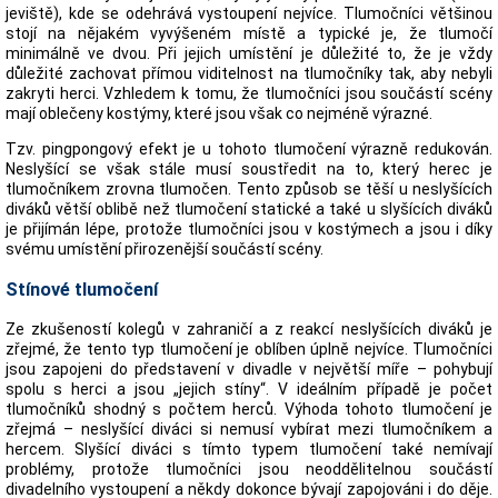
jeviště), kde se odehrává vystoupení nejvíce. Tlumočníci většinou
stojí na nějakém vyvýšeném místě a typické je, že tlumočí
minimálně ve dvou. Při jejich umístění je důležité to, že je vždy
důležité zachovat přímou viditelnost na tlumočníky tak, aby nebyli
zakryti herci. Vzhledem k tomu, že tlumočníci jsou součástí scény
mají oblečeny kostýmy, které jsou však co nejméně výrazné.
Tzv. pingpongový efekt je u tohoto tlumočení výrazně redukován.
Neslyšící se však stále musí soustředit na to, který herec je
tlumočníkem zrovna tlumočen. Tento způsob se těší u neslyšících
diváků větší oblibě než tlumočení statické a také u slyšících diváků
je přijímán lépe, protože tlumočníci jsou v kostýmech a jsou i díky
svému umístění přirozenější součástí scény.
Stínové tlumočení
Ze zkušeností kolegů v zahraničí a z reakcí neslyšících diváků je
zřejmé, že tento typ tlumočení je oblíben úplně nejvíce. Tlumočníci
jsou zapojeni do představení v divadle v největší míře – pohybují
spolu s herci a jsou „jejich stíny“. V ideálním případě je počet
tlumočníků shodný s počtem herců. Výhoda tohoto tlumočení je
zřejmá – neslyšící diváci si nemusí vybírat mezi tlumočníkem a
hercem. Slyšící diváci s tímto typem tlumočení také nemívají
problémy, protože tlumočníci jsou neoddělitelnou součástí
divadelního vystoupení a někdy dokonce bývají zapojováni i do děje.