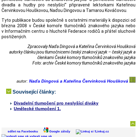
divadla a hudby pro neslyšící“ připravené lektorkami Kateřinou
Červinkovou Houškovou, Naďou Dingovou a Tamarou Kováčovou.
Tyto publikace budou společně s ostatními materiály k dispozici od
března 2008 v České komoře tlumočníků znakového jazyka nebo
v Informačním centru o hluchotě Federace rodičů a přátel sluchově
postižených.
Zpracovaly Naďa Dingová a Kateřina Červinková Houšková
autorky článku jsou tlumočnicemi český znakový jazyk – český jazyk a
členkami České komory tlumočníků znakového jazyka
Foto: archiv České komory tlumočníků znakového jazyka
autor:
Naďa Dingová a Kateřina Červinková Houšková
Související články:
Divadelní tlumočení pro neslyšící diváky
Umělecké tlumočení 1.
sdílet na Facebooku
Google záložy
Linkuj.cz
vybrali.sme.sk