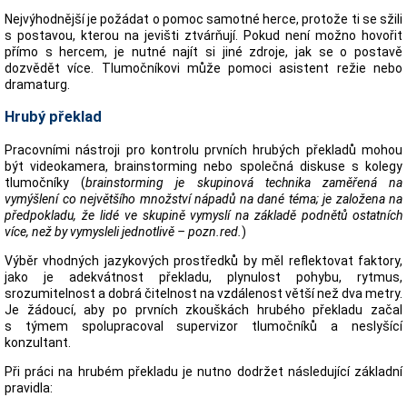
Nejvýhodnější je požádat o pomoc samotné herce, protože ti se sžili
s postavou, kterou na jevišti ztvárňují. Pokud není možno hovořit
přímo s hercem, je nutné najít si jiné zdroje, jak se o postavě
dozvědět více. Tlumočníkovi může pomoci asistent režie nebo
dramaturg.
Hrubý překlad
Pracovními nástroji pro kontrolu prvních hrubých překladů mohou
být videokamera, brainstorming nebo společná diskuse s kolegy
tlumočníky (
brainstorming je skupinová technika zaměřená na
vymýšlení co největšího množství nápadů na dané téma; je založena na
předpokladu, že lidé ve skupině vymyslí na základě podnětů ostatních
více, než by vymysleli jednotlivě – pozn.red.
)
Výběr vhodných jazykových prostředků by měl reflektovat faktory,
jako je adekvátnost překladu, plynulost pohybu, rytmus,
srozumitelnost a dobrá čitelnost na vzdálenost větší než dva metry.
Je žádoucí, aby po prvních zkouškách hrubého překladu začal
s týmem spolupracoval supervizor tlumočníků a neslyšící
konzultant.
Při práci na hrubém překladu je nutno dodržet následující základní
pravidla: