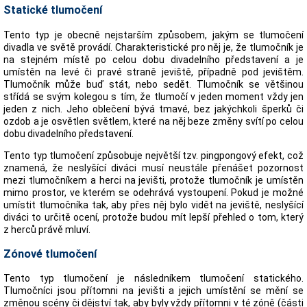
Statické tlumočení
Tento typ je obecně nejstarším způsobem, jakým se tlumočení
divadla ve světě provádí. Charakteristické pro něj je, že tlumočník je
na stejném místě po celou dobu divadelního představení a je
umístěn na levé či pravé straně jeviště, případně pod jevištěm.
Tlumočník může buď stát, nebo sedět. Tlumočník se většinou
střídá se svým kolegou s tím, že tlumočí v jeden moment vždy jen
jeden z nich. Jeho oblečení bývá tmavé, bez jakýchkoli šperků či
ozdob a je osvětlen světlem, které na něj beze změny svítí po celou
dobu divadelního představení.
Tento typ tlumočení způsobuje největší tzv. pingpongový efekt, což
znamená, že neslyšící diváci musí neustále přenášet pozornost
mezi tlumočníkem a herci na jevišti, protože tlumočník je umístěn
mimo prostor, ve kterém se odehrává vystoupení. Pokud je možné
umístit tlumočníka tak, aby přes něj bylo vidět na jeviště, neslyšící
diváci to určitě ocení, protože budou mít lepší přehled o tom, který
z herců právě mluví.
Zónové tlumočení
Tento typ tlumočení je následníkem tlumočení statického.
Tlumočníci jsou přítomni na jevišti a jejich umístění se mění se
změnou scény či dějství tak, aby byly vždy přítomni v té zóně (části