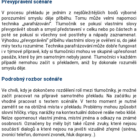
Převyprávění scénáře
V procesu překladu je jedním z nejdůležitějších bodů výborné
porozumění smyslu děje příběhu. Tomu může velmi napomoci
technika „
parafrázování
“. Tlumočník se pokusí vlastními slovy
převyprávět obsah a smysl představení v celku nebo po částech a
poté se pokusí si všechny své postřehy a nápady zaznamenat.
Výhodou „převyprávění“ příběhu vlastními slovy je ověření si, do jaké
míry textu rozumíme. Technika parafrázování může dobře fungovat
i v týmové přípravě, kdy si tlumočníci mohou ve skupině upřesňovat
pasáže, které by jim samotným nebyly jasné. Tlumočníci v každém
případě nemohou začít s překladem, aniž by dokonale rozuměli
smyslu děje.
Podrobný rozbor scénáře
Ve chvíli, kdy je dokončeno rozdělení rolí mezi tlumočníky, je možné
začít pracovat na přípravě samotného překladu. Na začátku je
vhodné pracovat s textem scénáře. V tento moment je nutné
zaměřit se na obtížná místa v překladu. Problémy mohou způsobit
slovní hříčky, vtipy, narážky na kontextuální dobové reálie nebo klišé.
Nelze opomenout vlastní jména, místní jména a odkazy na známé
osobnosti. Označeny by měly být také různé zvuky, které nejsou
součástí dialogů a které nejsou na jevišti vizuálně zřejmé (siréna,
zvonící telefon, domovní zvonek, hluk dopravy…).