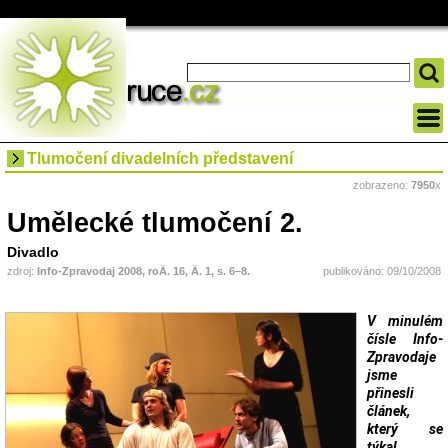
Tlumočení divadelních představení
zobrazeno:
7950
x
Umělecké tlumočení 2.
Divadlo
zdroj:
Info-Zpravodaj 2008, roÄ. 16, Ä. 1, s. 6–8.
publikováno: 09/10/2008
V minulém
čísle Info-
Zpravodaje
jsme
přinesli
článek,
který se
týkal