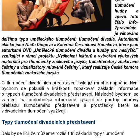
tlumočení
hudby a
zpěvu. Toto
číslo Info-
Zpravodaje
je věnováno
dalšímu typu uměleckého tlumočení: tlumočení divadla. Autorkami
článku jsou Naďa Dingová a Kateřina Červinková Houšková, které jsou
autorkami DVD „Umělecké tlumočení divadla a hudby pro neslyšící“
vznikající v rámci projektu „Vyškolení lektorů a vytvoření výukových
materiálů pro tlumočníky znakového jazyka, transliterátory znakované
češtiny a vizualizátory mluvené češtiny“, který realizuje Česká komora
tlumočníků znakového jazyka.
O tlumočení divadelních představení bylo již mnohé napsáno. Nyní
bychom se pokusili v krátkosti zopakovat základní informace
o typech tlumočení divadelních představení. Následně bychom se
zaměřili na podrobnější informace týkající se postup přípravy
překladu tlumočeného představení a prostředky, které se
v divadelním tlumočení využívají.
Typy tlumočení divadelních představení
Dalo by se říci, že můžeme rozlišit tři základní typy tlumočení: