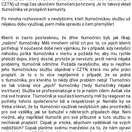
CZTN) už mají čas ukončení tlumočení potvrzený. Je to takový vklad
tlumočníka ve prospěch komunity.
Po mnoha rozhovorech s neslyšícími, kteří tlumočnickou službu už
nějakou dobu využívají, jsem měla opravdu o čem přemýšlet.
Klienti si často postesknou, že dříve tlumočníci byli, jak říkají,
„našimi“ tlumočníky. Měli mnohem větší cit pro to, co jejich klienti
potřebují. V současné době není výjimkou, že v případě, kdy neslyšící
náhodou potká tlumočníka v metru a požádá ho, aby mu rychle
přeložil dopis, který dostal, protože je nervózní, jestli nemá nějaké
problémy, tlumočník odmítne. Požádá neslyšícího, aby si nejdříve
jeho tlumočnickou službu objednal v CZTN, která mu jeho práci
proplatí. Je to o to více nepříjemné v případě, že se jedná
o tlumočníka, pro kterého to nikdy dříve problém nebyl. Tlumočníci
se tak stávají více „jejich“ tlumočníky (tedy tlumočníky nějaké
instituce). Služba se profesionalizuje a to je naším cílem. Avšak vše
má své hranice. Tlumočník je součástí komunity, měl by reagovat na
potřeby tohoto společenství lidí a respektovat je. Nemělo by se
třeba stávat, že by tlumočníci využívali neslyšících jako prostředků
pro své výdělky, jak se bohužel v některých případech děje. Není
možné, aby například tlumočili pro své příbuzné a tuto službu si
nechávali proplatit. Copak je etické, abychom vydělávali na svých
nejbližších? Copak platíme svému manželovi za to, že nám opraví