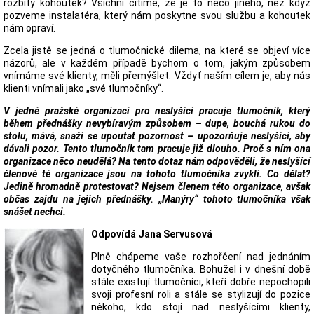
rozbitý kohoutek? Všichni cítíme, že je to něco jiného, než když
pozveme instalatéra, který nám poskytne svou službu a kohoutek
nám opraví.
Zcela jistě se jedná o tlumočnické dilema, na které se objeví více
názorů, ale v každém případě bychom o tom, jakým způsobem
vnímáme své klienty, měli přemýšlet. Vždyť naším cílem je, aby nás
klienti vnímali jako „své tlumočníky“.
V jedné pražské organizaci pro neslyšící pracuje tlumočník, který
během přednášky nevybíravým způsobem – dupe, bouchá rukou do
stolu, mává, snaží se upoutat pozornost – upozorňuje neslyšící, aby
dávali pozor. Tento tlumočník tam pracuje již dlouho. Proč s ním ona
organizace něco neudělá? Na tento dotaz nám odpověděli, že neslyšící
členové té organizace jsou na tohoto tlumočníka zvyklí. Co dělat?
Jedině hromadně protestovat? Nejsem členem této organizace, avšak
občas zajdu na jejich přednášky. „Manýry“ tohoto tlumočníka však
snášet nechci.
Odpovídá Jana Servusová
Plně chápeme vaše rozhořčení nad jednáním
dotyčného tlumočníka. Bohužel i v dnešní době
stále existují tlumočníci, kteří dobře nepochopili
svoji profesní roli a stále se stylizují do pozice
někoho, kdo stojí nad neslyšícími klienty,