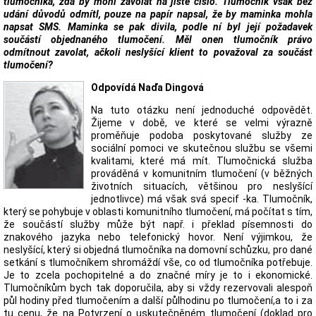
tlumočníka, zda by mohl zavolat na jisté číslo. Tlumočník však bez
udání důvodů odmítl, pouze na papír napsal, že by maminka mohla
napsat SMS. Maminka se pak divila, podle ní byl její požadavek
součástí objednaného tlumočení. Měl onen tlumočník právo
odmítnout zavolat, ačkoli neslyšící klient to považoval za součást
tlumočení?
Odpovídá Naďa Dingová
Na tuto otázku není jednoduché odpovědět.
Žijeme v době, ve které se velmi výrazně
proměňuje podoba poskytované služby ze
sociální pomoci ve skutečnou službu se všemi
kvalitami, které má mít. Tlumočnická služba
prováděná v komunitním tlumočení (v běžných
životních situacích, většinou pro neslyšící
jednotlivce) má však svá specif -ka. Tlumočník,
který se pohybuje v oblasti komunitního tlumočení, má počítat s tím,
že součástí služby může být např. i překlad písemnosti do
znakového jazyka nebo telefonický hovor. Není výjimkou, že
neslyšící, který si objedná tlumočníka na domovní schůzku, pro dané
setkání s tlumočníkem shromáždí vše, co od tlumočníka potřebuje.
Je to zcela pochopitelné a do značné míry je to i ekonomické.
Tlumočníkům bych tak doporučila, aby si vždy rezervovali alespoň
půl hodiny před tlumočením a další půlhodinu po tlumočení,a to i za
tu cenu, že na Potvrzení o uskutečněném tlumočení (doklad pro