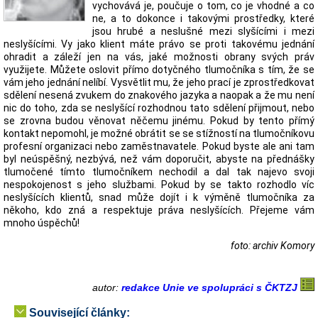
vychovává je, poučuje o tom, co je vhodné a co
ne, a to dokonce i takovými prostředky, které
jsou hrubé a neslušné mezi slyšícími i mezi
neslyšícími. Vy jako klient máte právo se proti takovému jednání
ohradit a záleží jen na vás, jaké možnosti obrany svých práv
využijete. Můžete oslovit přímo dotyčného tlumočníka s tím, že se
vám jeho jednání nelíbí. Vysvětlit mu, že jeho prací je zprostředkovat
sdělení nesená zvukem do znakového jazyka a naopak a že mu není
nic do toho, zda se neslyšící rozhodnou tato sdělení přijmout, nebo
se zrovna budou věnovat něčemu jinému. Pokud by tento přímý
kontakt nepomohl, je možné obrátit se se stížností na tlumočníkovu
profesní organizaci nebo zaměstnavatele. Pokud byste ale ani tam
byl neúspěšný, nezbývá, než vám doporučit, abyste na přednášky
tlumočené tímto tlumočníkem nechodil a dal tak najevo svoji
nespokojenost s jeho službami. Pokud by se takto rozhodlo víc
neslyšících klientů, snad může dojít i k výměně tlumočníka za
někoho, kdo zná a respektuje práva neslyšících. Přejeme vám
mnoho úspěchů!
foto: archiv Komory
autor:
redakce Unie ve spolupráci s ČKTZJ
Související články: