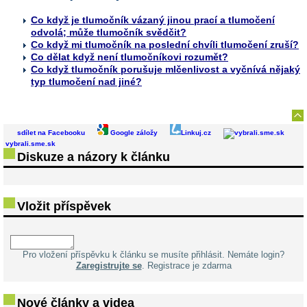
Co když je tlumočník vázaný jinou prací a tlumočení
odvolá; může tlumočník svědčit?
Co když mi tlumočník na poslední chvíli tlumočení zruší?
Co dělat když není tlumočníkovi rozumět?
Co když tlumočník porušuje mlčenlivost a vyčnívá nějaký
typ tlumočení nad jiné?
sdílet na Facebooku
Google záložy
Linkuj.cz
vybrali.sme.sk
Diskuze a názory k článku
Vložit příspěvek
Pro vložení příspěvku k článku se musíte přihlásit. Nemáte login?
Zaregistrujte se
. Registrace je zdarma
Nové články a videa