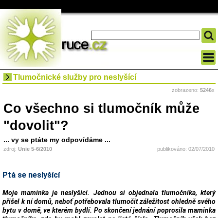
Tlumočnické služby pro neslyšící
zobrazeno:
5246
x
Co všechno si tlumočník může
"dovolit"?
... vy se ptáte my odpovídáme ...
zdroj:
Unie 5-6/2010
publikováno: 02/07/2010
Ptá se neslyšící
Moje maminka je neslyšící. Jednou si objednala tlumočníka, který
přišel k ní domů, neboť potřebovala tlumočit záležitost ohledně svého
bytu v domě, ve kterém bydlí. Po skončení jednání poprosila maminka