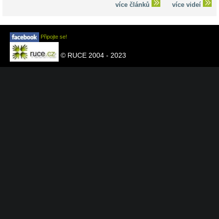
více článků
více videí
Připojte se!
© RUCE 2004 - 2023