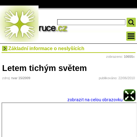
Základní informace o neslyšících
zobrazeno:
10655
x
Letem tichým světem
zdroj:
tvar 15/2009
publikováno: 22/06/2010
zobrazit na celou obrazovku