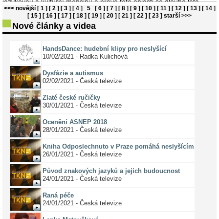
jazykovou a kulturní menšinu a právě této oblasti se dlouhá léta
<<< novější
[ 1 ]
[ 2 ]
[ 3 ]
[ 4 ]
5
[ 6 ]
[ 7 ]
[ 8 ]
[ 9 ]
[ 10 ]
[ 11 ]
[ 12 ]
[ 13 ]
[ 14 ]
nevěnovala dostatečná pozornost. V minulosti byly velmi důležité
[ 15 ]
[ 16 ]
[ 17 ]
[ 18 ]
[ 19 ]
[ 20 ]
[ 21 ]
[ 22 ]
[ 23 ]
starší >>>
ústavy pro hluchoněmé, které se staly nejen vzdělávacími, al ...
Nové články a videa
HandsDance: hudební klipy pro neslyšící
10/02/2021 - Radka Kulichová
Dysfázie a autismus
02/02/2021 - Česká televize
Zlaté české ručičky
30/01/2021 - Česká televize
Ocenění ASNEP 2018
28/01/2021 - Česká televize
Kniha Odposlechnuto v Praze pomáhá neslyšícím
26/01/2021 - Česká televize
Původ znakových jazyků a jejich budoucnost
24/01/2021 - Česká televize
Raná péče
24/01/2021 - Česká televize