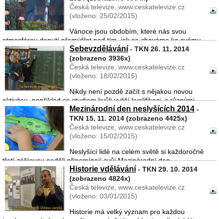
Uká� ...
Česká televize, www.ceskatelevize.cz
(vloženo: 25/02/2015)
Vánoce jsou obdobím, které nás svou
atmosférou donutí přemýšlet nad tím, jak se chováme ke svému
Sebevzdělávání
okolí a jak se okolí chová k nám. Představme si, že se o Adventu
- TKN 26. 11. 2014
koná Andělská vánoční pouť, na které se sejdou všichni naši ...
(zobrazeno 3936x)
Česká televize, www.ceskatelevize.cz
(vloženo: 18/02/2015)
Nikdy není pozdě začít s nějakou novou
aktivitou, například se studiem kvůli vyšší kvalifikaci, s různými
Mezinárodní den neslyšících 2014
kurzy vedoucími k sebevzdělávání a k seberealizaci. Řada
-
neslyšících, kteří se do takových akcí pustili, může slouž ...
TKN 15. 11. 2014 (zobrazeno 4425x)
Česká televize, www.ceskatelevize.cz
(vloženo: 15/02/2015)
Neslyšící lidé na celém světě si každoročně
třetí zářijovou neděli připomínají svůj Mezinárodní den
Historie vdělávání
neslyšících, proto se řada akcí koná právě v září. I letos byla
- TKN 29. 10. 2014
uspořádána řada zajímavých událostí. My navšt ...
(zobrazeno 4824x)
Česká televize, www.ceskatelevize.cz
(vloženo: 03/01/2015)
Historie má velký význam pro každou