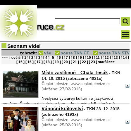
Seznam videí
zobrazit:
vše
|
pouze TKN ČT
|
pouze TKN STV
<<< novější
[ 1 ]
[ 2 ]
[ 3 ]
[ 4 ]
5
[ 6 ]
[ 7 ]
[ 8 ]
[ 9 ]
[ 10 ]
[ 11 ]
[ 12 ]
[ 13 ]
[ 14 ]
[ 15 ]
[ 16 ]
[ 17 ]
[ 18 ]
[ 19 ]
[ 20 ]
[ 21 ]
[ 22 ]
[ 23 ]
starší >>>
Místo zaslíbené... Chata Tesák
- TKN
14. 10. 2015 (zobrazeno 4021x)
Česká televize, www.ceskatelevize.cz
(vloženo: 27/02/2016)
Neslyšící vytvářejí kulturní a jazykovou
menšinu. Často se diskutuje o tom, zda skupina lidí, která má
Vánoční království
ambice vytvořit takovou menšinu, nemá být vázána také na určité
- TKN 23. 12. 2015
území. Neslyšící lidé nemají svou zemi, jsou kosmopolit ...
(zobrazeno 4193x)
Česká televize, www.ceskatelevize.cz
(vloženo: 25/02/2016)