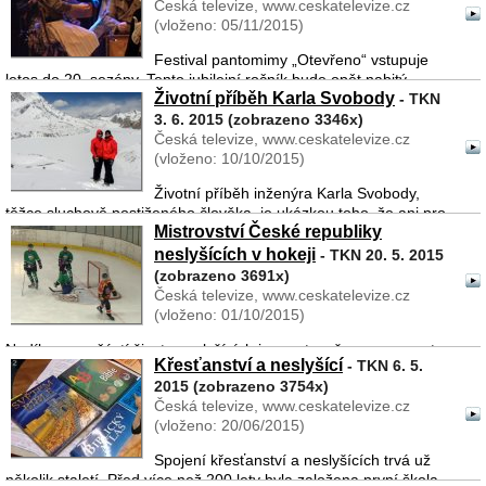
Česká televize, www.ceskatelevize.cz
závodech automobilů. Lumír s ...
(vloženo: 05/11/2015)
Festival pantomimy „Otevřeno“ vstupuje
letos do 20. sezóny. Tento jubilejní ročník bude opět nabitý,
Životní příběh Karla Svobody
potkáme se se zajímavými hosty i účinkujícími, kteří vystoupí v
- TKN
přehlídkách. Nebudou chybět ani tradiční workshopy. Při t ...
3. 6. 2015 (zobrazeno 3346x)
Česká televize, www.ceskatelevize.cz
(vloženo: 10/10/2015)
Životní příběh inženýra Karla Svobody,
těžce sluchově postiženého člověka, je ukázkou toho, že ani pro
Mistrovství České republiky
sluchově postižené lidi neexistuje překážka, která by se nedala
překonat. A také, že se do světa může vydat každý, i ...
neslyšících v hokeji
- TKN 20. 5. 2015
(zobrazeno 3691x)
Česká televize, www.ceskatelevize.cz
(vloženo: 01/10/2015)
Nedílnou součástí života neslyšících je sport a vše, co se sportem
Křesťanství a neslyšící
- TKN 6. 5.
souvisí. Veškeré sportovní akce jsou příležitostí k setkání a
2015 (zobrazeno 3754x)
především pak ke sdílení zážitků s lidmi uvnitř komunity, kteří
Česká televize, www.ceskatelevize.cz
mají stejné zkušenosti, ...
(vloženo: 20/06/2015)
Spojení křesťanství a neslyšících trvá už
několik staletí. Před více než 200 lety byla založena první škola