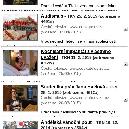
Dnešní vydání TKN uvedeme vzpomínkou
na nedávno zemřelou tlumočnici paní Janu Kubicovou z Ostravy,
Audismus
která vyrůstala mezi neslyšícími, pracovala pro ně, stala se
- TKN 25. 2. 2015 (zobrazeno
soudní tlumočnicí a po panu Josefu Zemanovi byla předsedkyní
4491x)
Komise tl ...
Česká televize, www.ceskatelevize
(vloženo: 02/04/2015)
V posledních letech se v naší společnosti
hodně hovoří o inkluzi – o nastavení fungování společnosti tak,
Kochleární implantát z vlastního
aby všichni lidé měli stejné možnosti. Neměl by se už objevovat
názor: vezmeme je mezi sebe, ale spíše: patří mezi nás ...
uvážení
- TKN 11. 2. 2015 (zobrazeno
4365x)
Česká televize, www.ceskatelevize.cz
(vloženo: 25/03/2015)
V nedávném dílu TKN jsme se věnovali kochleárním implantacím
Studentka práv Jana Havlová
- TKN
u dětí sluchově postižených rodičů. Zajímalo nás, proč se pro
28. 1. 2015 (zobrazeno 4612x)
implantát rozhodli, jak získávali informace o této operaci a zda se
Česká televize, www.ceskatelevize.cz
setkali i s názorem některých nesly ...
(vloženo: 20/03/2015)
Představa neslyšícího studenta práv byla
donedávna považována za absurdní, vždyť pro právníka je sluch
Andělská vánoční pouť
pomalu nejdůležitějším smyslem. Doba se ale mění a v TKN
- TKN 10. 12.
můžeme představit úspěšnou studentku práv, Janu Havlovou.
2014 (zobrazeno 3594x)