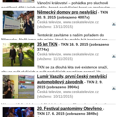
Vánoční království – pohádka pro sluchově
postižené děti i jejich rodiče, hraná neslyšícími herci ve znakovém
Německý domov pro neslyšící
jazyce ...
- TKN
30. 9. 2015 (zobrazeno 4007x)
Česká televize, www.ceskatelevize.cz
(vloženo: 13/11/2015)
Tentokrát zavítáme s naším pořadem do
Německa. Našli jsme zde místo, které by mohlo být inspirací pro
35 let TKN
podobná zařízení u nás. Ve Zwickau byl totiž před víc jak 100 lety
- TKN 16. 9. 2015 (zobrazeno
postaven „Hermann-Gocht-house“, tedy Domov pro neslyšíc ...
3774x)
Česká televize, www.ceskatelevize.cz
(vloženo: 11/11/2015)
TKN se za dlouhá léta své existence snaží,
aby se svět slyšících a svět neslyšících navzájem poznal. Ve
Lumír Vaszily, první český neslyšící
svých pořadech už 35 let propojuje oba tyto světy, protože všichni
vlastně žijeme v jednom domě. Během doby představil ř ...
automobilový závodník
- TKN 2. 9.
2015 (zobrazeno 3904x)
Česká televize, www.ceskatelevize.cz
(vloženo: 10/11/2015)
V komunitě českých neslyšících bychom našli mnoho osobností,
20. Festival pantomimy Otevřeno
-
které jsou výjimečné tím, co dělají, tím, co dokázaly. Mezi ně
TKN 17. 6. 2015 (zobrazeno 3849x)
zcela jistě patří Lumír Vaszily – první český neslyšící jezdec v