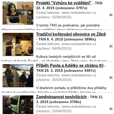
Projekt "Vzhůru ke vzdělání"
pro neslyšící, kterou spravovali kněží a řádové sestry. Poslední z
- TKN
nich, sestra Paulina Doušová, zemřela krátce ...
22. 4. 2015 (zobrazeno 3797x)
Česká televize, www.ceskatelevize.cz
(vloženo: 15/06/2015)
V tomto TKN se podíváme, jak pomáhá
dětem projekt Vzhůru ke vzdělání, který přístupnou formou a s
Tradiční koštování slivovice ve Zlíně
ohledem na sluchovou i kombinovanou vadu přináší individuálně
laděné kroužky pro žáky i kurzy pro pedagogy. Právě profesní roz
- TKN 8. 4. 2015 (zobrazeno 3896x)
...
Česká televize, www.ceskatelevize.cz
(vloženo: 04/05/2015)
Kultura českých neslyšících se liší od
kultury slyšících Čechů – to již dobře víme. Také víme, že kulturní
Příběh Pavla a Adélky se ztrátou KI
a společenský život uvnitř komunity neslyšících je pro ně velmi
-
důležitý. Všechny aktivity tak získávají zc ...
TKN 25. 3. 2015 (zobrazeno 3497x)
Česká televize, www.ceskatelevize.cz
(vloženo: 25/04/2015)
V dnešním pořadu si přiblížíme dva příběhy
sluchově postiženého Jakuba a neslyšící Adélky, kterým se
Zaměstnanost neslyšících
zkomplikoval život, když přišli o procesor kochleárního implantátu.
- TKN 11.
Šestnáctiletý Jakub byl po jeho ztrátě naprosto hlu ...
3. 2015 (zobrazeno 3758x)
Česká televize, www.ceskatelevize.cz
(vloženo: 15/04/2015)