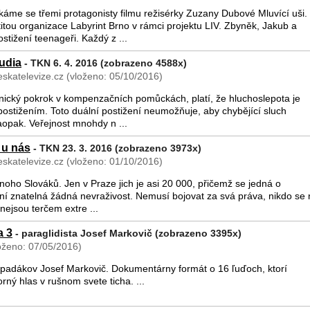
áme se třemi protagonisty filmu režisérky Zuzany Dubové Mluvící uši.
itou organizace Labyrint Brno v rámci projektu LIV. Zbyněk, Jakub a
stižení teenageři. Každý z ...
udia
- TKN 6. 4. 2016 (zobrazeno 4588x)
skatelevize.cz (vloženo: 05/10/2016)
chnický pokrok v kompenzačních pomůckách, platí, že hluchoslepota je
ostižením. Toto duální postižení neumožňuje, aby chybějící sluch
opak. Veřejnost mnohdy n ...
 u nás
- TKN 23. 3. 2016 (zobrazeno 3973x)
skatelevize.cz (vloženo: 01/10/2016)
noho Slováků. Jen v Praze jich je asi 20 000, přičemž se jedná o
ní znatelná žádná nevraživost. Nemusí bojovat za svá práva, nikdo se 
nejsou terčem extre ...
a 3
- paraglidista Josef Markovič (zobrazeno 3395x)
oženo: 07/05/2016)
a padákov Josef Markovič. Dokumentárny formát o 16 ľuďoch, ktorí
rný hlas v rušnom svete ticha. ...