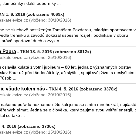
 tlumočníky i další odborníky ...
KN 1. 6. 2016 (zobrazeno 4069x)
skatelevize.cz (vloženo: 30/10/2016)
me se sluchově postiženým Tomášem Pazderou, mladým sportovcem v
edle tréninku a závodů dokázal úspěšně rozjet i podnikání v oboru
 právě sportovní duch a zvyk n ...
a Paura
- TKN 18. 5. 2016 (zobrazeno 3612x)
skatelevize.cz (vloženo: 25/10/2016)
 oslavila kulaté životní jubileum – 80 let, jedna z významných postav
lav Paur už před šedesáti lety, ač slyšící, spojil svůj život s neslyšícími
Působ ...
rgie všude kolem nás
- TKN 4. 5. 2016 (zobrazeno 3378x)
skatelevize.cz (vloženo: 20/10/2016)
 našemu pořadu neznámou. Setkali jsme se s ním mnohokrát, nejčastěj
ěřených témat. Jedná se o člověka, který zaujme svou vnitřní energií, p
al se také ...
 4. 2016 (zobrazeno 3730x)
skatelevize.cz (vloženo: 15/10/2016)