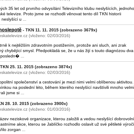
ných 35 let od prvního odvysílání Televizního klubu neslyšících, jednoho
é televize. Proto jsme se rozhodli věnovat tento díl TKN historii
 neslyšící u ...
hoslepotě
- TKN 11. 11. 2015 (zobrazeno 3679x)
skatelevize.cz (vloženo: 02/03/2016)
trně k nejtěžším zdravotním postižením, protože ani sluch, ani zrak
 chybějící smysl. Předpokládá se, že u nás žijí s touto diagnózou dva
 v posledn� ...
 TKN 25. 11. 2015 (zobrazeno 3874x)
skatelevize.cz (vloženo: 02/03/2016)
politní společenství a cestování je mezi nimi velmi oblíbenou aktivitou.
kou na poslední léto, během kterého neslyšící navštívili mnoho velm
ali jsme si ...
N 28. 10. 2015 (zobrazeno 3900x)
skatelevize.cz (vloženo: 01/03/2016)
ázev neziskové organizace, kterou založili a vedou neslyšící dobrovolní
tníme akce, kterou se Jablíčko rozhodlo oslavit už své pětileté výročí
ilo zorgan ...