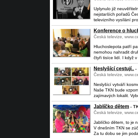
Uplynulo již neuvěřitel
nejstarších pořadů Česk
televizního vysílání pro
Konference o hluc
Česká televize, www.ce
Hluchoslepota patří pa
nemohou nahradit druhý
čtyři tisíce lidí. I když
Neslyšící cestují..
-
Česká televize, www.ce
Neslyšící vytváří kosmo
Naše TKN bude vzpomín
zajímavých lokalit. Vybr
Jablíčko dětem
- TK
Česká televize, www.ce
Jablíčko dětem, to je n
V dnešním TKN se zúčas
Za tu dobu se jim podař