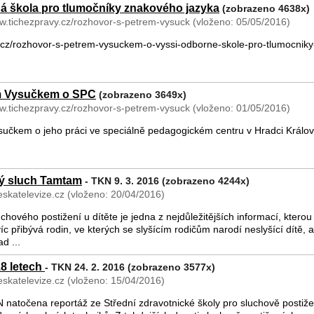
á škola pro tlumočníky znakového jazyka
(zobrazeno 4638x)
ww.tichezpravy.cz/rozhovor-s-petrem-vysuck (vloženo: 05/05/2016)
y.cz/rozhovor-s-petrem-vysuckem-o-vyssi-odborne-skole-pro-tlumocniky
m Vysučkem o SPC
(zobrazeno 3649x)
ww.tichezpravy.cz/rozhovor-s-petrem-vysuck (vloženo: 01/05/2016)
učkem o jeho práci ve speciálně pedagogickém centru v Hradci Králov
ý sluch Tamtam
- TKN 9. 3. 2016 (zobrazeno 4244x)
skatelevize.cz (vloženo: 20/04/2016)
chového postižení u dítěte je jedna z nejdůležitějších informací, kterou
íc přibývá rodin, ve kterých se slyšícím rodičům narodí neslyšící dítě, a
d ...
18 letech
- TKN 24. 2. 2016 (zobrazeno 3577x)
skatelevize.cz (vloženo: 15/04/2016)
N natočena reportáž ze Střední zdravotnické školy pro sluchově postiž