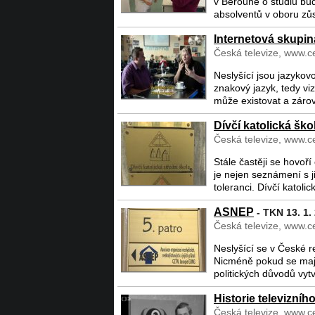
v Berouně o studiu bud
absolventů v oboru zůst
Internetová skupin
Česká televize, www.ce
Neslyšící jsou jazykov
znakový jazyk, tedy vi
může existovat a záro
Dívčí katolická ško
Česká televize, www.ce
Stále častěji se hovoř
je nejen seznámení s j
toleranci. Dívčí katolick
ASNEP
- TKN 13. 1.
Česká televize, www.ce
Neslyšící se v České r
Nicméně pokud se mají 
politických důvodů vytv
Historie televizního
Česká televize, www.ce