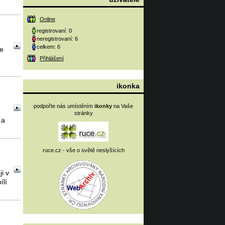
Online
registrovaní: 0
neregistrovaní: 6
celkem: 6
e
Přihlášení
ikonka
podpořte nás umístěním
ikonky
na Vaše
stránky
 a
ruce.cz - vše o světě neslyšících
i v
ílí