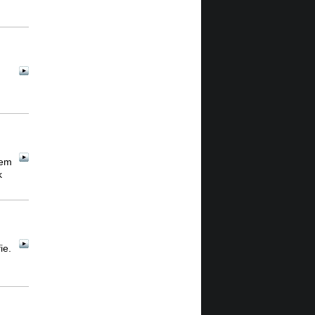
lem
k
ie.