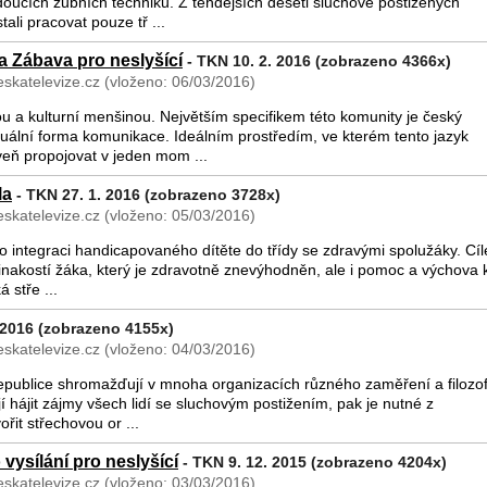
oucích zubních techniků. Z tehdejších deseti sluchově postižených
ali pracovat pouze tř ...
a Zábava pro neslyšící
- TKN 10. 2. 2016 (zobrazeno 4366x)
skatelevize.cz (vloženo: 06/03/2016)
ou a kulturní menšinou. Největším specifikem této komunity je český
zuální forma komunikace. Ideálním prostředím, ve kterém tento jazyk
veň propojovat v jeden mom ...
la
- TKN 27. 1. 2016 (zobrazeno 3728x)
skatelevize.cz (vloženo: 05/03/2016)
í o integraci handicapovaného dítěte do třídy se zdravými spolužáky. Cí
inakostí žáka, který je zdravotně znevýhodněn, ale i pomoc a výchova 
á stře ...
 2016 (zobrazeno 4155x)
skatelevize.cz (vloženo: 04/03/2016)
epublice shromažďují v mnoha organizacích různého zaměření a filozof
hájit zájmy všech lidí se sluchovým postižením, pak je nutné z
ořit střechovou or ...
 vysílání pro neslyšící
- TKN 9. 12. 2015 (zobrazeno 4204x)
skatelevize.cz (vloženo: 03/03/2016)