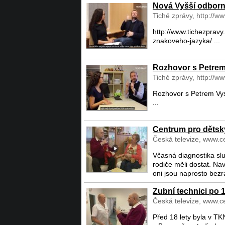
Nová Vyšší odborn
Tiché zprávy, http://w
http://www.tichezprav
znakoveho-jazyka/ ...
Rozhovor s Petre
Tiché zprávy, http://w
Rozhovor s Petrem Vys
...
Centrum pro dětsk
Česká televize, www.ce
Včasná diagnostika slu
rodiče měli dostat. Nav
oni jsou naprosto bezra
Zubní technici po 
Česká televize, www.ce
Před 18 lety byla v TK