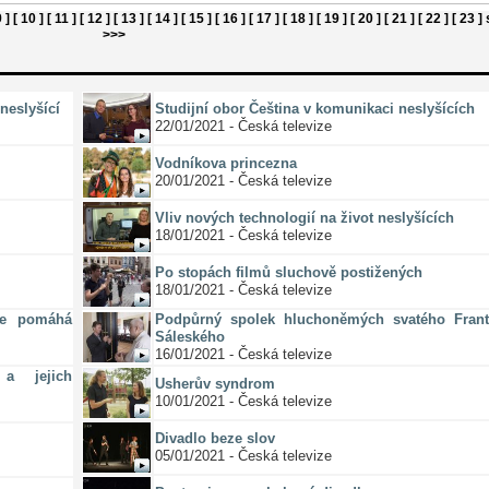
9 ]
[ 10 ]
[ 11 ]
[ 12 ]
[ 13 ]
[ 14 ]
[ 15 ]
[ 16 ]
[ 17 ]
[ 18 ]
[ 19 ]
[ 20 ]
[ 21 ]
[ 22 ]
[ 23 ]
>>>
neslyšící
Studijní obor Čeština v komunikaci neslyšících
22/01/2021 - Česká televize
Vodníkova princezna
20/01/2021 - Česká televize
Vliv nových technologií na život neslyšících
18/01/2021 - Česká televize
Po stopách filmů sluchově postižených
18/01/2021 - Česká televize
ze pomáhá
Podpůrný spolek hluchoněmých svatého Frant
Sáleského
16/01/2021 - Česká televize
a jejich
Usherův syndrom
10/01/2021 - Česká televize
Divadlo beze slov
05/01/2021 - Česká televize