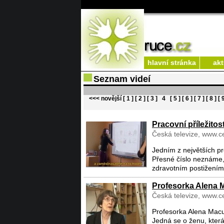
hlavní stránka
akt
Seznam videí
<<< novější
[ 1 ]
[ 2 ]
[ 3 ]
4
[ 5 ]
[ 6 ]
[ 7 ]
[ 8 ]
[ 
Pracovní příležitost
Česká televize, www.ce
Jedním z největších pr
Přesné číslo neznáme, 
zdravotním postižením 
Profesorka Alena 
Česká televize, www.ce
Profesorka Alena Macu
Jedná se o ženu, kter