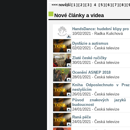
<<< novější
[ 1 ]
[ 2 ]
[ 3 ]
4
[ 5 ]
[ 6 ]
[ 7 ]
[ 8 ]
[ 
Nové články a videa
HandsDance: hudební klipy pro 
10/02/2021 - Radka Kulichová
Dysfázie a autismus
02/02/2021 - Česká televize
Zlaté české ručičky
30/01/2021 - Česká televize
Ocenění ASNEP 2018
28/01/2021 - Česká televize
Kniha Odposlechnuto v Pra
neslyšícím
26/01/2021 - Česká televize
Původ znakových jazyků 
budoucnost
24/01/2021 - Česká televize
Raná péče
24/01/2021 - Česká televize