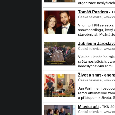
organizace neslyšících,
Tomáš Pazdera
- T
Česká televize, www.ce
V tomto TKN se setká
snowboardingu, který v
stavebnictví. Možná že
Jubileum Jaroslav
Česká televize, www.ce
V dubnu letošního roku
světa neslyšících. Jaros
nedoslýchavými lidmi. 
Život a smrt - ene
Česká televize, www.ce
Jan Wirth není osobou
rámci alternativně zam
a přístupem k životu. St
Mluvící uši
- TKN 20.
Česká televize, www.ce