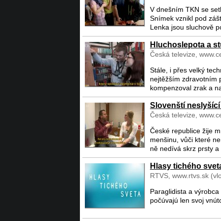
V dnešním TKN se setk
Snímek vznikl pod zášt
Lenka jsou sluchově po
Hluchoslepota a st
Česká televize, www.ce
Stále, i přes velký te
nejtěžším zdravotním p
kompenzoval zrak a na
Slovenští neslyšící
Česká televize, www.ce
České republice žije m
menšinu, vůči které ne
ně nedívá skrz prsty a 
Hlasy tichého svet
RTVS, www.rtvs.sk (vl
Paraglidista a výrobc
počúvajú len svoj vnúto