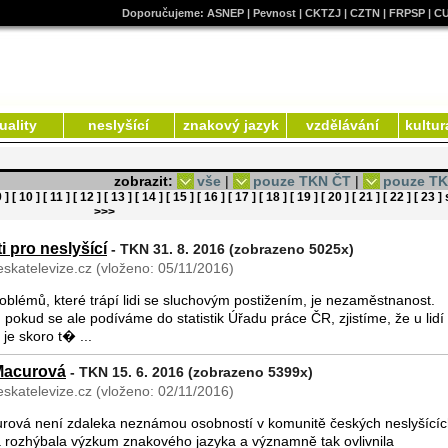
Doporučujeme:
ASNEP
|
Pevnost
|
CKTZJ
|
CZTN
|
FRPSP
|
C
uality
neslyšící
znakový jazyk
vzdělávání
kultur
zobrazit:
vše
|
pouze TKN ČT
|
pouze T
9 ]
[ 10 ]
[ 11 ]
[ 12 ]
[ 13 ]
[ 14 ]
[ 15 ]
[ 16 ]
[ 17 ]
[ 18 ]
[ 19 ]
[ 20 ]
[ 21 ]
[ 22 ]
[ 23 ]
>>>
i pro neslyšící
- TKN 31. 8. 2016 (zobrazeno 5025x)
skatelevize.cz (vloženo: 05/11/2016)
oblémů, které trápí lidi se sluchovým postižením, je nezaměstnanost.
pokud se ale podíváme do statistik Úřadu práce ČR, zjistíme, že u lidí
je skoro t� ...
Macurová
- TKN 15. 6. 2016 (zobrazeno 5399x)
skatelevize.cz (vloženo: 02/11/2016)
rová není zdaleka neznámou osobností v komunitě českých neslyšícíc
á rozhýbala výzkum znakového jazyka a významně tak ovlivnila