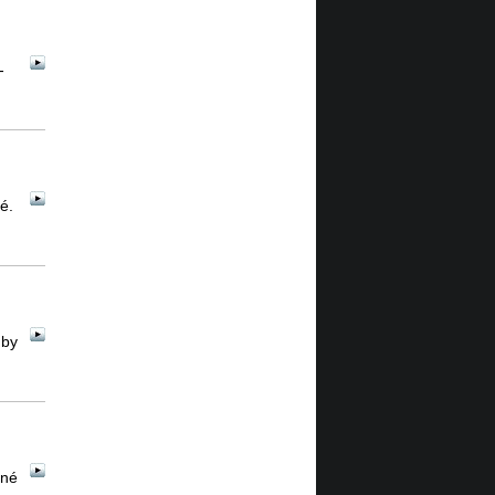
-
é.
 by
ené