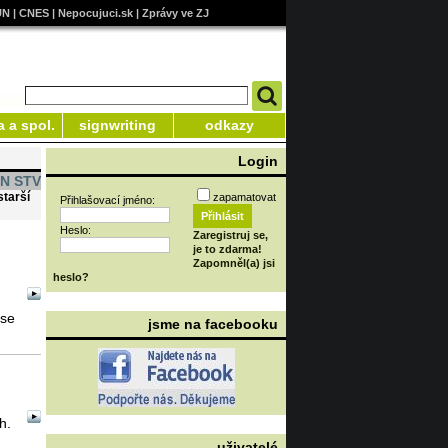
UN
|
CNES
|
Nepocujuci.sk
|
Zprávy ve ZJ
a a spol.
signwriting
odkazy
Login
KN STV
starší
zapamatovat
Přihlašovací jméno:
Heslo:
Zaregistruj se,
je to zdarma!
Zapomněl(a) jsi
heslo?
 se
jsme na facebooku
h.
uživatelé