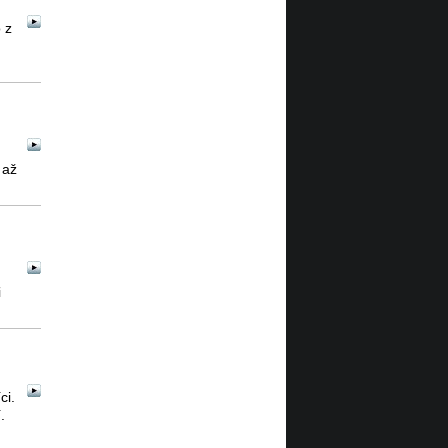
 z
 až
i
ci.
.