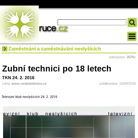
Zaměstnání a zaměstnávání neslyšících
zobrazeno:
3575
x
Zubní technici po 18 letech
TKN 24. 2. 2016
zdroj:
www.ceskatelevize.cz
publikováno: 15/04/2016
Televizní klub neslyšících 24. 2. 2016