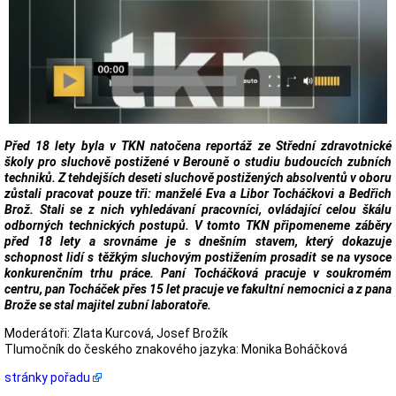
Před 18 lety byla v TKN natočena reportáž ze Střední zdravotnické
školy pro sluchově postižené v Berouně o studiu budoucích zubních
techniků. Z tehdejších deseti sluchově postižených absolventů v oboru
zůstali pracovat pouze tři: manželé Eva a Libor Tocháčkovi a Bedřich
Brož. Stali se z nich vyhledávaní pracovníci, ovládající celou škálu
odborných technických postupů. V tomto TKN připomeneme záběry
před 18 lety a srovnáme je s dnešním stavem, který dokazuje
schopnost lidí s těžkým sluchovým postižením prosadit se na vysoce
konkurenčním trhu práce. Paní Tocháčková pracuje v soukromém
centru, pan Tocháček přes 15 let pracuje ve fakultní nemocnici a z pana
Brože se stal majitel zubní laboratoře.
Moderátoři: Zlata Kurcová, Josef Brožík
Tlumočník do českého znakového jazyka: Monika Boháčková
stránky pořadu