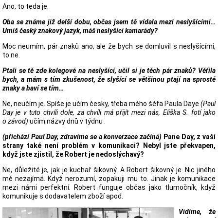
Ano, to teda je.
Oba se známe již delší dobu, občas jsem tě vídala mezi neslyšícími…
Umíš český znakový jazyk, máš neslyšící kamarády?
Moc neumím, pár znaků ano, ale že bych se domluvil s neslyšícími,
to ne.
Ptali se tě zde kolegové na neslyšící, učil si je těch pár znaků? Věřila
bych, a mám s tím zkušenost, že slyšící se většinou ptají na sprosté
znaky a baví se tím…
Ne, neučím je. Spíše je učím česky, třeba mého šéfa Paula Daye
(Paul
Day je v tuto chvíli dole, za chvíli má přijít mezi nás, Eliška S. fotí jako
o závod)
učím názvy dnů v týdnu .
(přichází Paul Day, zdravíme se a konverzace začíná)
Pane Day, z vaší
strany také není problém v komunikaci? Nebyl jste překvapen,
když jste zjistil, že Robert je nedoslýchavý?
Ne, důležité je, jak je kuchař šikovný. A Robert šikovný je. Nic jiného
mě nezajímá. Když nerozumí, zopakuji mu to. Jinak je komunikace
mezi námi perfektní. Robert funguje občas jako tlumočník, když
komunikuje s dodavatelem zboží apod.
Vidíme, že