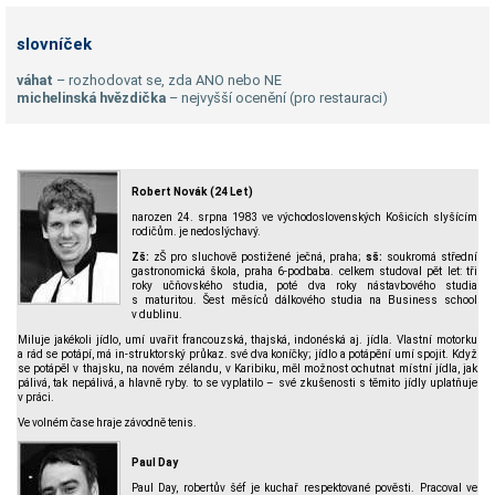
slovníček
váhat
– rozhodovat se, zda ANO nebo NE
michelinská hvězdička
– nejvyšší ocenění (pro restauraci)
Robert Novák (24 Let)
narozen 24. srpna 1983 ve východoslovenských Košicích slyšícím
rodičům. je nedoslýchavý.
Zš:
zŠ pro sluchově postižené ječná, praha;
sš:
soukromá střední
gastronomická škola, praha 6-podbaba. celkem studoval pět let: tři
roky učňovského studia, poté dva roky nástavbového studia
s maturitou. Šest měsíců dálkového studia na Business school
v dublinu.
Miluje jakékoli jídlo, umí uvařit francouzská, thajská, indonéská aj. jídla. Vlastní motorku
a rád se potápí, má in-struktorský průkaz. své dva koníčky; jídlo a potápění umí spojit. Když
se potápěl v thajsku, na novém zélandu, v Karibiku, měl možnost ochutnat místní jídla, jak
pálivá, tak nepálivá, a hlavně ryby. to se vyplatilo – své zkušenosti s těmito jídly uplatňuje
v práci.
Ve volném čase hraje závodně tenis.
Paul Day
Paul Day, robertův šéf je kuchař respektované pověsti. Pracoval ve