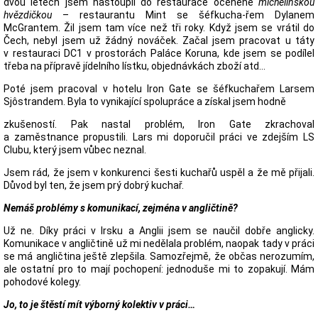
dvou letech jsem nastoupil do restaurace oceněné
michelinskou
hvězdičkou
– restaurantu Mint se šéfkucha-řem Dylanem
McGrantem. Žil jsem tam více než tři roky. Když jsem se vrátil do
Čech, nebyl jsem už žádný nováček. Začal jsem pracovat u táty
v restauraci DC1 v prostorách Paláce Koruna, kde jsem se podílel
třeba na přípravě jídelního lístku, objednávkách zboží atd…
Poté jsem pracoval v hotelu Iron Gate se šéfkuchařem Larsem
Sjôstrandem. Byla to vynikající spolupráce a získal jsem hodně
zkušeností. Pak nastal problém, Iron Gate zkrachoval
a zaměstnance propustili. Lars mi doporučil práci ve zdejším LS
Clubu, který jsem vůbec neznal.
Jsem rád, že jsem v konkurenci šesti kuchařů uspěl a že mě přijali.
Důvod byl ten, že jsem prý dobrý kuchař.
Nemáš problémy s komunikací, zejména v angličtině?
Už ne. Díky práci v Irsku a Anglii jsem se naučil dobře anglicky.
Komunikace v angličtině už mi nedělala problém, naopak tady v práci
se má angličtina ještě zlepšila. Samozřejmě, že občas nerozumím,
ale ostatní pro to mají pochopení: jednoduše mi to zopakují. Mám
pohodové kolegy.
Jo, to je štěstí mít výborný kolektiv v práci…