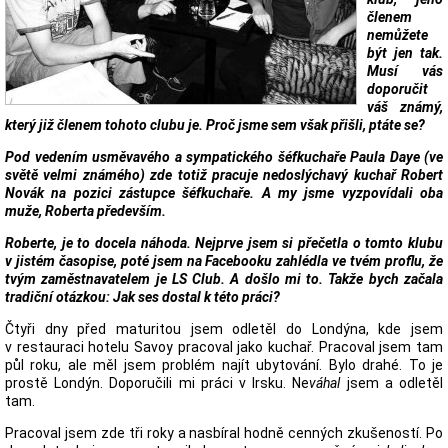
členem
nemůžete
být jen tak.
Musí vás
doporučit
váš známý,
který již členem tohoto clubu je. Proč jsme sem však přišli, ptáte se?
Pod vedením usměvavého a sympatického šéfkuchaře Paula Daye (ve
světě velmi známého) zde totiž pracuje nedoslýchavý kuchař Robert
Novák na pozici zástupce šéfkuchaře. A my jsme vyzpovídali oba
muže, Roberta především.
Roberte, je to docela náhoda. Nejprve jsem si přečetla o tomto klubu
v jistém časopise, poté jsem na Facebooku zahlédla ve tvém proflu, že
tvým zaměstnavatelem je LS Club. A došlo mi to. Takže bych začala
tradiční otázkou: Jak ses dostal k této práci?
Čtyři dny před maturitou jsem odletěl do Londýna, kde jsem
v restauraci hotelu Savoy pracoval jako kuchař. Pracoval jsem tam
půl roku, ale měl jsem problém najít ubytování. Bylo drahé. To je
prostě Londýn. Doporučili mi práci v Irsku. Ne
váhal
jsem a odletěl
tam.
Pracoval jsem zde tři roky a nasbíral hodně cenných zkušeností. Po