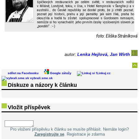
špičkových restauracích po celém světě, v restauracích noBU
v Miláně, Londýně, tokiu, v Usa, v Hotel Kempinski v Šangha-ji a v
austrálii… do České republiky se dostal proto, že ji chtěl poznat.
poznat její historii, prahu a její památky. jak sám říká, praha ho
okouzlila a hodlá tu zůstat. spolupracoval s Gordonem ramsaym,
nemůže si ho vynachválit. jeho prvním česky vysloveným slovem je
„pondělí“. :–)
foto: Eliška Stráníková
autor:
Lenka Hejlová, Jan Wirth
sdílet na Facebooku
Google záložy
Linkuj.cz
vybrali.sme.sk
Diskuze a názory k článku
Vložit příspěvek
Pro vložení příspěvku k článku se musíte přihlásit. Nemáte login?
Zaregistrujte se
. Registrace je zdarma