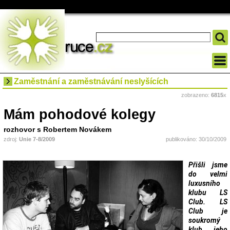
Zaměstnání a zaměstnávání neslyšících
zobrazeno:
6815
x
Mám pohodové kolegy
rozhovor s Robertem Novákem
zdroj:
Unie 7-8/2009
publikováno: 30/10/2009
Přišli jsme
do velmi
luxusního
klubu LS
Club. LS
Club je
soukromý
klub, jeho