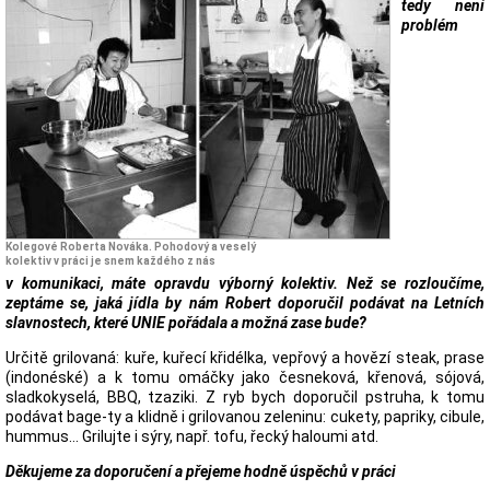
tedy není
problém
Kolegové Roberta Nováka. Pohodový a veselý
kolektiv v práci je snem každého z nás
v komunikaci, máte opravdu výborný kolektiv. Než se rozloučíme,
zeptáme se, jaká jídla by nám Robert doporučil podávat na Letních
slavnostech, které UNIE pořádala a možná zase bude?
Určitě grilovaná: kuře, kuřecí křidélka, vepřový a hovězí steak, prase
(indonéské) a k tomu omáčky jako česneková, křenová, sójová,
sladkokyselá, BBQ, tzaziki. Z ryb bych doporučil pstruha, k tomu
podávat bage-ty a klidně i grilovanou zeleninu: cukety, papriky, cibule,
hummus… Grilujte i sýry, např. tofu, řecký haloumi atd.
Děkujeme za doporučení a přejeme hodně úspěchů v práci