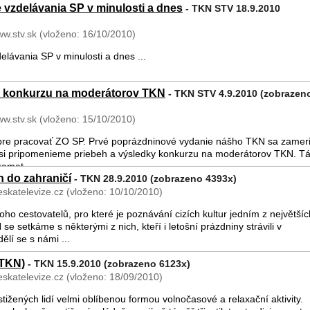
vzdelávania SP v minulosti a dnes
- TKN STV 18.9.2010
ww.stv.sk (vloženo: 16/10/2010)
lávania SP v minulosti a dnes ...
y konkurzu na moderátorov TKN
- TKN STV 4.9.2010 (zobrazen
ww.stv.sk (vloženo: 15/10/2010)
bre pracovať ZO SP. Prvé poprázdninové vydanie nášho TKN sa zamer
ej si pripomenieme priebeh a výsledky konkurzu na moderátorov TKN. Tá
ramat ...
h do zahraničí
- TKN 28.9.2010 (zobrazeno 4393x)
skatelevize.cz (vloženo: 10/10/2010)
oho cestovatelů, pro které je poznávání cizích kultur jedním z největšíc
e setkáme s některými z nich, kteří i letošní prázdniny strávili v
ělí se s námi ...
(TKN)
- TKN 15.9.2010 (zobrazeno 6123x)
skatelevize.cz (vloženo: 18/09/2010)
tižených lidí velmi oblíbenou formou volnočasové a relaxační aktivity.