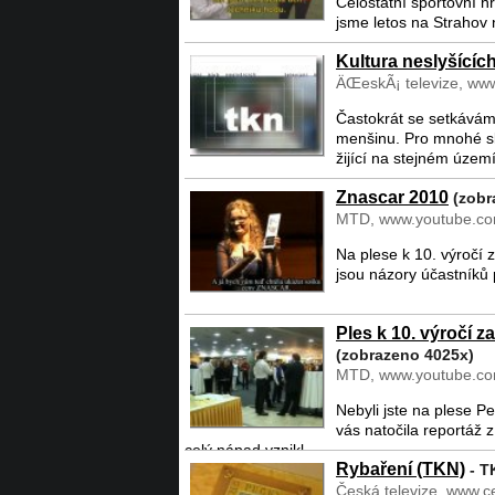
Celostátní sportovní hr
jsme letos na Strahov 
Kultura neslyšícíc
ÄŒeskÃ¡ televize, www
Častokrát se setkáváme
menšinu. Pro mnohé sly
žijící na stejném území 
Znascar 2010
(zobr
MTD, www.youtube.com
Na plese k 10. výročí 
jsou názory účastníků p
Ples k 10. výročí z
(zobrazeno 4025x)
MTD, www.youtube.com
Nebyli jste na plese Pe
vás natočila reportáž
celý nápad vznikl. ...
Rybaření (TKN)
- T
Česká televize, www.ce