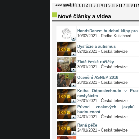
<<< novější
[ 1 ]
[ 2 ]
[ 3 ]
[ 4 ]
[ 5 ]
[ 6 ]
[ 7 ]
[ 8 ]
[ 
Nové články a videa
HandsDance: hudební klipy pro 
10/02/2021 - Radka Kulichová
Dysfázie a autismus
02/02/2021 - Česká televize
Zlaté české ručičky
30/01/2021 - Česká televize
Ocenění ASNEP 2018
28/01/2021 - Česká televize
Kniha Odposlechnuto v Pra
neslyšícím
26/01/2021 - Česká televize
Původ znakových jazyků 
budoucnost
24/01/2021 - Česká televize
Raná péče
24/01/2021 - Česká televize