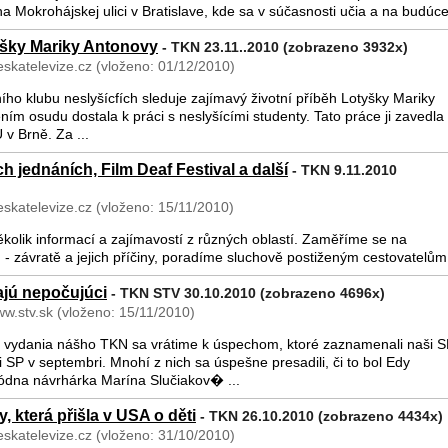
a Mokrohájskej ulici v Bratislave, kde sa v súčasnosti učia a na budúc
...
yšky Mariky Antonovy
- TKN 23.11..2010 (zobrazeno 3932x)
skatelevize.cz (vloženo: 01/12/2010)
ího klubu neslyšícfích sleduje zajímavý životní příběh Lotyšky Mariky
ením osudu dostala k práci s neslyšícími studenty. Tato práce ji zavedla
 v Brně. Za ...
h jednáních, Film Deaf Festival a další
- TKN 9.11.2010
skatelevize.cz (vloženo: 15/11/2010)
kolik informací a zajímavostí z různých oblastí. Zaměříme se na
 - závratě a jejich příčiny, poradíme sluchově postiženým cestovatelům
..
vajú nepočujúci
- TKN STV 30.10.2010 (zobrazeno 4696x)
ww.stv.sk (vloženo: 15/11/2010)
o vydania nášho TKN sa vrátime k úspechom, ktoré zaznamenali naši 
P v septembri. Mnohí z nich sa úspešne presadili, či to bol Edy
ódna návrhárka Marína Slučiakov� ...
, která přišla v USA o děti
- TKN 26.10.2010 (zobrazeno 4434x)
skatelevize.cz (vloženo: 31/10/2010)