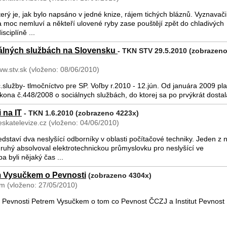
terý je, jak bylo napsáno v jedné knize, rájem tichých bláznů. Vyznavači
a moc nemluví a někteří ulovené ryby zase pouštějí zpět do chladivých
isciplíně ...
álných službách na Slovensku
- TKN STV 29.5.2010 (zobrazen
ww.stv.sk (vloženo: 08/06/2010)
služby- tlmočníctvo pre SP. Voľby r.2010 - 12.jún. Od januára 2009 pla
ona č.448/2008 o sociálnych službách, do ktorej sa po prvýkrát dostal
 na IT
- TKN 1.6.2010 (zobrazeno 4223x)
skatelevize.cz (vloženo: 04/06/2010)
staví dva neslyšící odborníky v oblasti počítačové techniky. Jeden z n
ruhý absolvoval elektrotechnickou průmyslovku pro neslyšící ve
 byli nějaký čas ...
m Vysučkem o Pevnosti
(zobrazeno 4304x)
 (vloženo: 27/05/2010)
Pevnosti Petrem Vysučkem o tom co Pevnost ČCZJ a Institut Pevnost