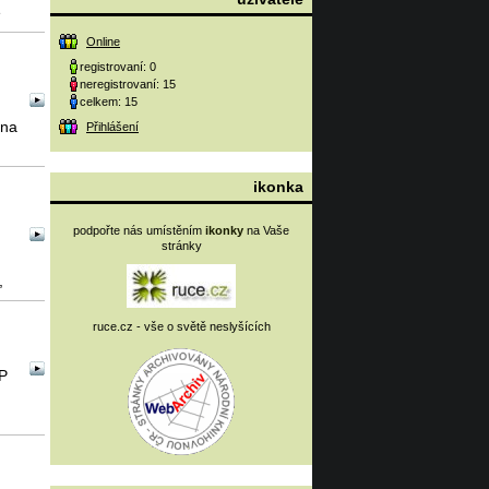
e
Online
registrovaní: 0
neregistrovaní: 15
celkem: 15
 na
Přihlášení
ikonka
podpořte nás umístěním
ikonky
na Vaše
stránky
,
ruce.cz - vše o světě neslyšících
SP