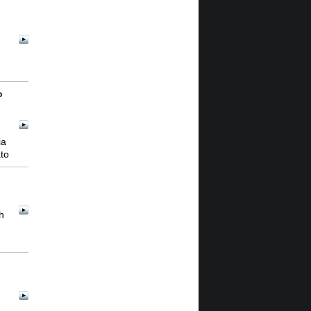
o
ia
to
h