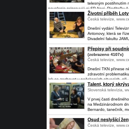
telesným postihnutím n
povolanie pripravujú aj SP žiaci. Riaditeľky š 
Životní příběh Lot
Česká televize, www.ce
Dnešní vydání Televizn
Antonovy, která se říz
Divadelní fakultu JAMU
Přepisy při soudníc
(zobrazeno 4107x)
Česká televize, www.ce
Dnešní TKN přinese ně
zdravotní problematiku
jak se zachovat v nečekaných situacích, při .
Talent, ktorý skrý
Slovenská televízia, w
V prvej časti dnešnéh
na Medzinárodnom dni S
Bernardo, tanečník, m
Osud neslyšící ženy
Česká televize, www.ce