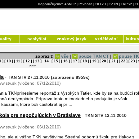
Doporučujeme:
ASNEP
|
Pevnost
|
CKTZJ
|
CZTN
|
FRPSP
|
C
uality
neslyšící
znakový jazyk
vzdělávání
kultur
zobrazit:
vše
|
pouze TKN ČT
|
pouze T
9 ]
[ 10 ]
[ 11 ]
[ 12 ]
[ 13 ]
14
[ 15 ]
[ 16 ]
[ 17 ]
[ 18 ]
[ 19 ]
[ 20 ]
[ 21 ]
[ 22 ]
[ 23 ]
>>>
da
- TKN STV 27.11.2010 (zobrazeno 8959x)
ww.stv.sk (vloženo: 07/12/2010)
dania TKNprinesieme reportáž z Vysokých Tatier, kde by sa na budúci ro
mná dealympiáda. Príprava tohto mimoriadneho podujatia je však
uzami, ktoré boli častokrát aj pr ...
ola pre nepočujúcich v Bratislave
- TKN STV 13.11.2010
ww.stv.sk (vloženo: 06/12/2010)
o, ale aj vášho TKN navštívime Strednú odbornú školu pre žiakov s