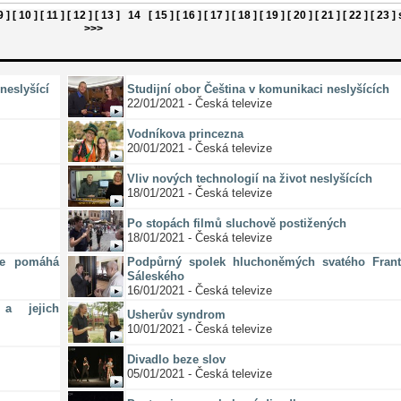
9 ]
[ 10 ]
[ 11 ]
[ 12 ]
[ 13 ]
14
[ 15 ]
[ 16 ]
[ 17 ]
[ 18 ]
[ 19 ]
[ 20 ]
[ 21 ]
[ 22 ]
[ 23 ]
>>>
neslyšící
Studijní obor Čeština v komunikaci neslyšících
22/01/2021 - Česká televize
Vodníkova princezna
20/01/2021 - Česká televize
Vliv nových technologií na život neslyšících
18/01/2021 - Česká televize
Po stopách filmů sluchově postižených
18/01/2021 - Česká televize
ze pomáhá
Podpůrný spolek hluchoněmých svatého Frant
Sáleského
16/01/2021 - Česká televize
a jejich
Usherův syndrom
10/01/2021 - Česká televize
Divadlo beze slov
05/01/2021 - Česká televize