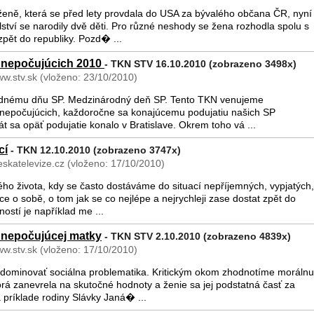
ženě, která se před lety provdala do USA za bývalého občana ČR, nyní
tví se narodily dvě děti. Pro různé neshody se žena rozhodla spolu s
zpět do republiky. Pozd� ...
 nepočujúcich 2010
- TKN STV 16.10.2010 (zobrazeno 3498x)
ww.stv.sk (vloženo: 23/10/2010)
odnému dňu SP. Medzinárodný deň SP. Tento TKN venujeme
epočujúcich, každoročne sa konajúcemu podujatiu našich SP
t sa opäť podujatie konalo v Bratislave. Okrem toho vá ...
cí
- TKN 12.10.2010 (zobrazeno 3747x)
skatelevize.cz (vloženo: 17/10/2010)
ho života, kdy se často dostáváme do situací nepříjemných, vypjatých,
e o sobě, o tom jak se co nejlépe a nejrychleji zase dostat zpět do
stí je například me ...
d nepočujúcej matky
- TKN STV 2.10.2010 (zobrazeno 4839x)
ww.stv.sk (vloženo: 17/10/2010)
e dominovať sociálna problematika. Kritickým okom zhodnotíme morálnu
orá zanevrela na skutočné hodnoty a ženie sa jej podstatná časť za
príklade rodiny Slávky Janá� ...