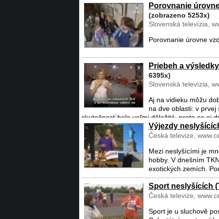
Porovnanie úrovne 
(zobrazeno 5253x)
Slovenská televízia, w
Porovnanie úrovne vzde
Priebeh a výsledk
6395x)
Slovenská televízia, w
Aj na vidieku môžu do
na dve oblasti: v prv
skutočnosť bola veľmi dôležitá, preto sa aj d
Výjezdy neslyšícíc
Česká televize, www.ce
Mezi neslyšícími je mn
hobby. V dnešním TKN s
exotických zemích. Pod
Sport neslyšících 
Česká televize, www.ce
Sport je u sluchově pos