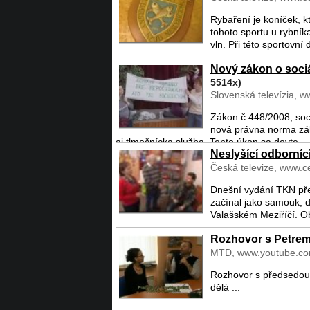
Rybaření je koníček, k
tohoto sportu u rybník
vln. Při této sportovní d
Nový zákon o soci
5514x)
Slovenská televízia, w
Zákon č.448/2008, soc.
nová právna norma zák
aj tlmočnícka služba. Tento úkon sa dovte ...
Neslyšící odborníci
Česká televize, www.ce
Dnešní vydání TKN před
začínal jako samouk, d
Valašském Meziříčí. Oba
Rozhovor s Petre
MTD, www.youtube.com
Rozhovor s předsedou 
dělá ...