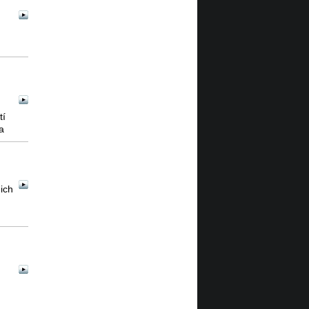
o
tí
a
ich