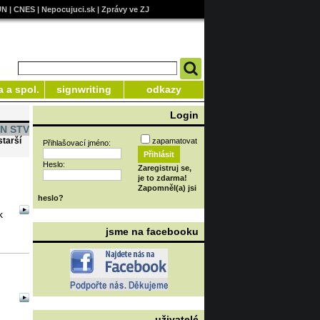
UN
|
CNES
|
Nepocujuci.sk
|
Zprávy ve ZJ
a a spol.
signwriting
odkazy
Login
KN STV
starší
zapamatovat
Přihlašovací jméno:
Heslo:
Zaregistruj se,
je to zdarma!
Zapomněl(a) jsi
heslo?
k
jsme na facebooku
uživatelé