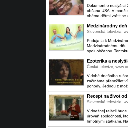
Dokument o neslyšící 
občana USA. V manžels
oběma dětmi vrátit se 
Medzinárodny deň
Slovenská televízia, w
Podujatia k Medzinár
Medzinárodnému dňu n
spoluobčanov. Tentokrá
Ezoterika a neslyší
Česká televize, www.ce
V době dnešního rušné
začínáme přemýšlet víc
pohody. Jednou z možno
Recept na život o
Slovenská televízia, w
V dnešnej relácii bud
úroveň spoločnosti, kt
hmotnými statkami. Na 