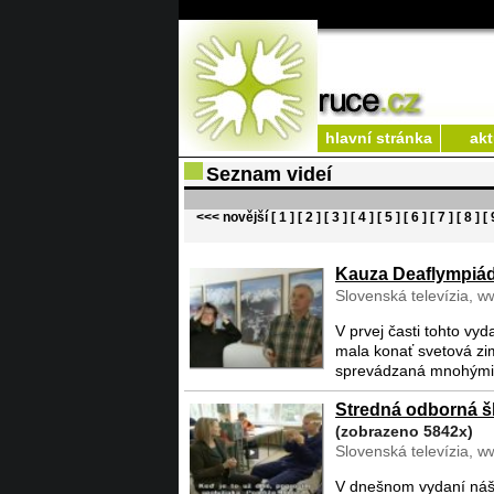
hlavní stránka
akt
Seznam videí
<<< novější
[ 1 ]
[ 2 ]
[ 3 ]
[ 4 ]
[ 5 ]
[ 6 ]
[ 7 ]
[ 8 ]
[ 
Kauza Deaflympiá
Slovenská televízia, w
V prvej časti tohto vy
mala konať svetová zi
sprevádzaná mnohými ka
Stredná odborná šk
(zobrazeno 5842x)
Slovenská televízia, w
V dnešnom vydaní nášh