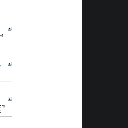
cí
é
pro
k