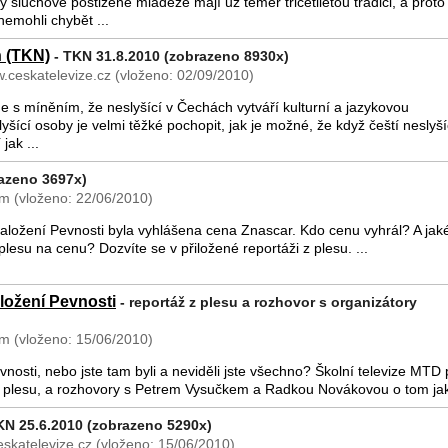
y sluchově postižené mládeže mají už téměř třicetiletou tradici, a proto
nemohli chybět ...
h (TKN)
- TKN 31.8.2010 (zobrazeno 8930x)
.ceskatelevize.cz (vloženo: 02/09/2010)
 s míněním, že neslyšící v Čechách vytváří kulturní a jazykovou
šící osoby je velmi těžké pochopit, jak je možné, že když čeští neslyší
jak ...
azeno 3697x)
 (vloženo: 22/06/2010)
založení Pevnosti byla vyhlášena cena Znascar. Kdo cenu vyhrál? A jak
lesu na cenu? Dozvíte se v přiložené reportáži z plesu. ...
aložení Pevnosti
- reportáž z plesu a rozhovor s organizátory
 (vloženo: 15/06/2010)
vnosti, nebo jste tam byli a neviděli jste všechno? Školní televize MTD 
 z plesu, a rozhovory s Petrem Vysučkem a Radkou Novákovou o tom ja
KN 25.6.2010 (zobrazeno 5290x)
skatelevize.cz (vloženo: 15/06/2010)