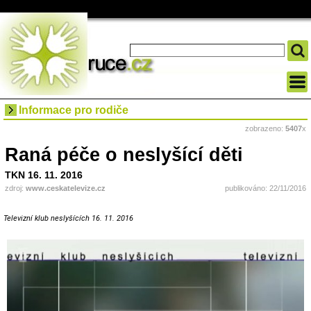
Informace pro rodiče
zobrazeno:
5407
x
Raná péče o neslyšící děti
TKN 16. 11. 2016
zdroj:
www.ceskatelevize.cz
publikováno: 22/11/2016
Televizní klub neslyšících 16. 11. 2016