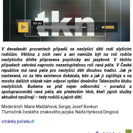
V devadesáti procentech případů se neslyšící děti rodí slyšícím
rodičům. Většina z nich není a ani nemůže být na roli rodiče
neslyšícího dítěte připravena psychicky ani jazykově. V těchto
případech sehrává naprosto nezastupitelnou roli raná péče. V České
republice má raná péče pro neslyšící děti dlouhou tradici. Jak je
nastavená, co za léta existence dokázala, kdo a jak ji zajišťuje a na
mnoho dalších otázek nám odpoví vydání dnešního Televizního klubu
neslyšících. Budeme se ptát nejen odborníků – poradců a
spolupracovníků rané péče, ale především těch, kteří jejich služby
aktuálně využívají – tedy rodičů a jejich dětí.
Moderátoři: Marie Mašláňová, Sergej Josef Bovkun
Tlumočník českého znakového jazyka: Naďa Hynková Dingová
stránky pořadu