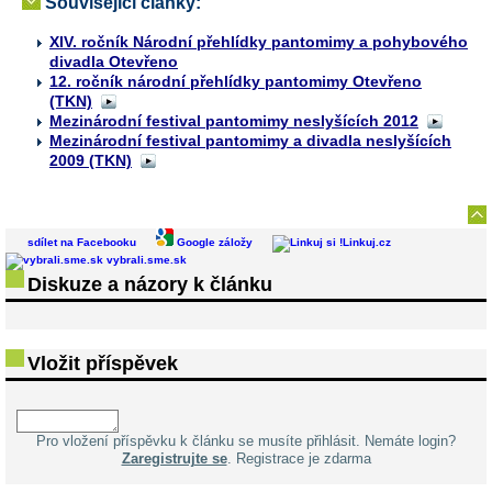
Související články:
XIV. ročník Národní přehlídky pantomimy a pohybového
divadla Otevřeno
12. ročník národní přehlídky pantomimy Otevřeno
(TKN)
Mezinárodní festival pantomimy neslyšících 2012
Mezinárodní festival pantomimy a divadla neslyšících
2009 (TKN)
sdílet na Facebooku
Google záložy
Linkuj.cz
vybrali.sme.sk
Diskuze a názory k článku
Vložit příspěvek
Pro vložení příspěvku k článku se musíte přihlásit. Nemáte login?
Zaregistrujte se
. Registrace je zdarma