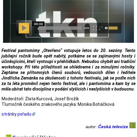
Festival pantomimy „Otevřeno“ vstupuje letos do 20. sezóny. Tento
jubilejní ročník bude opět nabitý, potkáme se se zajímavými hosty i
účinkujícími, kteří vystoupí v přehlídkách. Nebudou chybět ani tradiční
workshopy. Při této příležitosti se ohlédneme i za minulými ročníky.
Zeptáme se přítomných členů souborů, vedoucích dílen i ředitele
Jindřicha Zemánka na zkušenosti z tohoto festivalu, jak se podle nich
za ta léta proměnil nejen tento festival, ale i pantomima a kam by se
měla ubírat tato disciplína v podání slyšících i neslyšících v budoucnu.
Moderátoři: Zlata Kurcová, Josef Brožík
Tlumočník českého znakového jazyka: Monika Boháčková
stránky pořadu
autor:
Česká televize