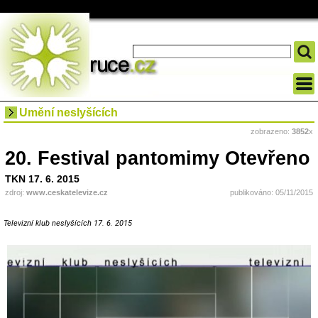
Umění neslyšících
zobrazeno:
3852
x
20. Festival pantomimy Otevřeno
TKN 17. 6. 2015
zdroj:
www.ceskatelevize.cz
publikováno: 05/11/2015
Televizní klub neslyšících 17. 6. 2015