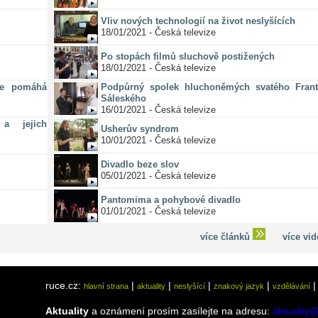
Vliv nových technologií na život neslyšících
18/01/2021 - Česká televize
Po stopách filmů sluchově postižených
18/01/2021 - Česká televize
ze pomáhá
Podpůrný spolek hluchoněmých svatého Frant
Sáleského
16/01/2021 - Česká televize
a jejich
Usherův syndrom
10/01/2021 - Česká televize
Divadlo beze slov
05/01/2021 - Česká televize
Pantomima a pohybové divadlo
01/01/2021 - Česká televize
více článků
více vi
ruce.cz:
|
|
|
|
hlavní strana
aktuality
neslyšící
znakový jazyk
vzdělávání
Aktuality
a oznámení prosím zasílejte na adresu:
aktuality