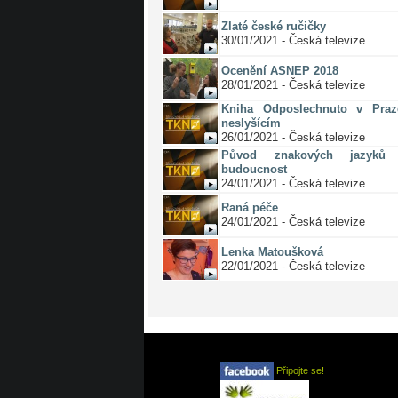
Zlaté české ručičky
30/01/2021 - Česká televize
Ocenění ASNEP 2018
28/01/2021 - Česká televize
Kniha Odposlechnuto v Pra
neslyšícím
26/01/2021 - Česká televize
Původ znakových jazyků 
budoucnost
24/01/2021 - Česká televize
Raná péče
24/01/2021 - Česká televize
Lenka Matoušková
22/01/2021 - Česká televize
Připojte se!