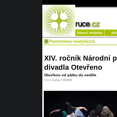
hlavní stránka
akt
Pantomima neslyšících
XIV. ročník Národní
divadla Otevřeno
Otevřeno od pátku do neděle
zdroj:
Gong 7-8/2009