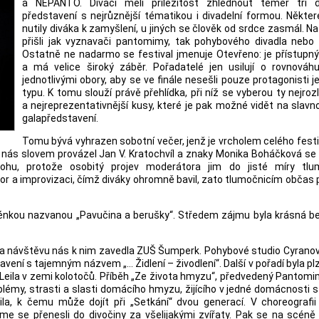
a NEPANTO. Diváci měli příležitost zhlédnout téměř tři d
představení s nejrůznější tématikou i divadelní formou. Někte
nutily diváka k zamyšlení, u jiných se člověk od srdce zasmál. Na
přišli jak vyznavači pantomimy, tak pohybového divadla nebo 
Ostatně ne nadarmo se festival jmenuje Otevřeno: je přístupn
a má velice široký záběr. Pořadatelé jen usilují o rovnováh
jednotlivými obory, aby se ve finále nesešli pouze protagonisti 
typu. K tomu slouží právě přehlídka, při níž se vyberou ty nejrozl
a nejreprezentativnější kusy, které je pak možné vidět na slav
galapředstavení.
Tomu bývá vyhrazen sobotní večer, jenž je vrcholem celého festi
m nás slovem provázel Jan V. Kratochvíl a znaky Monika Boháčková s
ohu, protože osobitý projev moderátora jim do jisté míry tlu
r a improvizaci, čímž diváky ohromně bavil, zato tlumočnicím občas p
cénkou nazvanou „Pavučina a berušky“. Středem zájmu byla krásná be
a na návštěvu nás k nim zavedla ZUŠ Šumperk. Pohybové studio Cyrano
tavení s tajemným názvem „… Židlení – živodlení“. Další v pořadí byla p
eila v zemi kolotočů. Příběh „Ze života hmyzu“, předvedený Pantomi
émy, strasti a slasti domácího hmyzu, žijícího v jedné domácnosti s 
 k čemu může dojít při „Setkání“ dvou generací. V choreografii „
e se přenesli do divočiny za všelijakými zvířaty. Pak se na scéně 