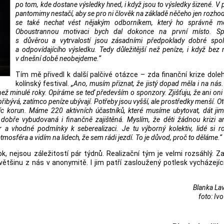
po tom, kde dostane výsledky hned, i když jsou to výsledky šizené. V 
pantomimy nestačí, aby se pro ni člověk na základě něčeho jen rozhod
se také nechat vést nějakým odborníkem, který ho správně mot
Oboustrannou motivaci bych dal dokonce na první místo. Sp
s důvěrou a vytrvalostí jsou zásadními předpoklady dobré spol
a odpovídajícího výsledku. Tedy důležitější než peníze, i když bez 
v dnešní době neobejdeme.“
Tím mě přivedl k další palčivé otázce – zda finanční krize doleh
kolínský festival.
„Ano, musím přiznat, že jistý dopad měla i na nás
ž minulé roky. Opíráme se teď především o sponzory. Zjišťuju, že ani oni
řibývá, zatímco peníze ubývají. Potřeby jsou vyšší, ale prostředky menší. O
síc korun. Máme 220 aktivních účastníků, které musíme ubytovat, dát jim 
 dobře vybudovaná i finančně zajištěná. Myslím, že děti žádnou krizi an
tor a vhodné podmínky k seberealizaci. Je tu výborný kolektiv, lidé si r
atmosféra a vidím na lidech, že sem rádi jezdí. To je důvod, proč to děláme.“
ok, nejsou záležitostí pár týdnů. Realizační tým je velmi rozsáhlý. Z
 většinu z nás v anonymitě. I jim patří zasloužený potlesk vycházejíc
Blanka La
foto: Iv