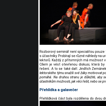
Rozborový seminář není specialitou pouze t
s účastníky. Probírají se různé náhledy na ur
lektorů. Každý z přítomných má možnost vyj
Cílem je vést otevřenou diskusi, která by
řešení.. A to se také daří. Jindřich Zemán
lektorského týmu snažili své žáky motivovat p
pomáhá. Na druhou stranu je důležité, aby s
účastníkům možnosti, jak věci řešit, nebo se p
Přehlídka a galavečer
Přehlídková část byla rozdělena do dvou dnů