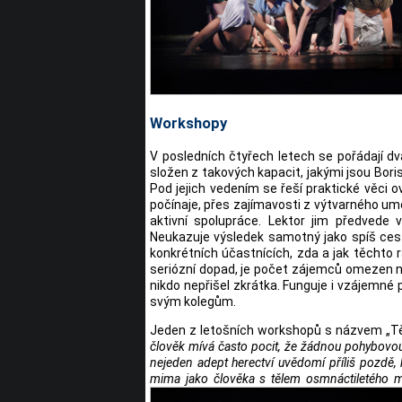
Workshopy
V posledních čtyřech letech se pořádají d
složen z takových kapacit, jakými jsou Bor
Pod jejich vedením se řeší praktické věci ov
počínaje, přes zajímavosti z výtvarného u
aktivní spolupráce. Lektor jim předvede
Neukazuje výsledek samotný jako spíš cestu
konkrétních účastnících, zda a jak těchto ra
seriózní dopad, je počet zájemců omezen n
nikdo nepřišel zkrátka. Funguje i vzájemn
svým kolegům.
Jeden z letošních workshopů s názvem „Tělo
člověk mívá často pocit, že žádnou pohybovou 
nejeden adept herectví uvědomí příliš pozdě,
mima jako člověka s tělem osmnáctiletého ml