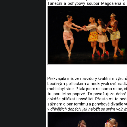
Taneční a pohybový soubor Magdalena s 
Překvapilo mě, že navzdory kvalitním výkonům 
bouřlivým potleskem a neskrývali své nadše
mohlo být více. Ptala jsem se sama sebe, čím
tu jsou letos poprvé. To považuji za dobré
dokáže přilákat i nové lidi. Přesto mi to n
zájmem o pantomimu a pohybové divadlo vů
v dřívějších dobách, jak naložit se svým vo