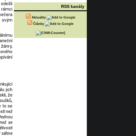
odešli
RSS kanály
v rámci
večera
Aktuality
e svým
Články
álnímu
taneční
žánry,
bového
pívání
nkující
lu jich
kli, že
noušků,
e to se
stí než
 Jednou
 než se
livosti
i sáhne