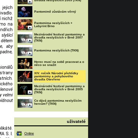
divadla neslyšících 2009 (TKN)
jejich
Pantomimě zůstávám věrný
vadlo.
í nichž
Pantomima neslyšících +
ímo na
Labyrint Brno
indřich
slyšící
Mezinárodní festival pantomimy a
divadla neslyšících v Brně 2007
m dětem
(TKN)
e, aby
Pantomima neslyšících (TKN)
apadne,
Herec musí na sobě pracovat a o
něco se snažit
sionálů
 strany
XIV. ročník Národní přehlídky
pantomimy a pohybového
atních.
divadla Otevřeno
nického
Mezinárodní festival pantomimy a
členové
divadla neslyšících v Brně 2005
(TKN)
y velmi
bídnout
Co dává pantomima neslyšícím
hercům? (TKN)
uživatelé
likáté.
 S. I.
Online