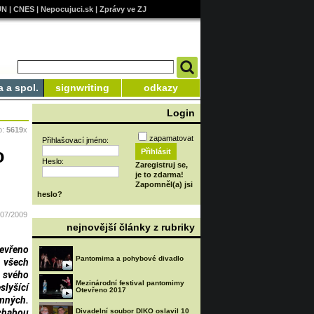
UN
|
CNES
|
Nepocujuci.sk
|
Zprávy ve ZJ
a a spol.
signwriting
odkazy
Login
o:
5619
x
zapamatovat
Přihlašovací jméno:
o
Heslo:
Zaregistruj se,
je to zdarma!
Zapomněl(a) jsi
heslo?
/07/2009
nejnovější články z rubriky
tevřeno
Pantomima a pohybové divadlo
 všech
 svého
Mezinárodní festival pantomimy
slyšící
Otevřeno 2017
omných.
 chabou
Divadelní soubor DIKO oslavil 10