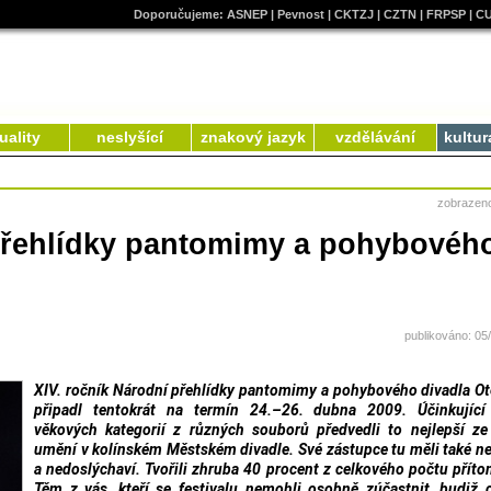
Doporučujeme:
ASNEP
|
Pevnost
|
CKTZJ
|
CZTN
|
FRPSP
|
C
uality
neslyšící
znakový jazyk
vzdělávání
kultur
zobrazen
 přehlídky pantomimy a pohybovéh
publikováno: 05
XIV. ročník Národní přehlídky pantomimy a pohybového divadla O
připadl tentokrát na termín 24.–26. dubna 2009. Účinkující
věkových kategorií z různých souborů předvedli to nejlepší ze
umění v kolínském Městském divadle. Své zástupce tu měli také ne
a nedoslýchaví. Tvořili zhruba 40 procent z celkového počtu přít
Těm z vás, kteří se festivalu nemohli osobně zúčastnit, budiž