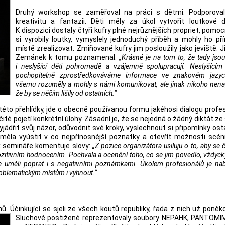
Druhý workshop se zaměřoval na práci s dětmi. Podporoval 
kreativitu a fantazii. Děti měly za úkol vytvořit loutkové di
K dispozici dostaly čtyři kufry plné nejrůznějších propriet, pomoc
si vyrobily loutky, vymyslely jednoduchý příběh a mohly ho př
místě zrealizovat. Zmiňované kufry jim posloužily jako jeviště. J
Zemánek k tomu poznamenal:
„Krásné je na tom to, že tady jsou 
i neslyšící děti pohromadě a vzájemně spolupracují. Neslyšící
pochopitelně zprostředkováváme informace ve znakovém jazyc
všemu rozuměly a mohly s námi komunikovat, ale jinak nikoho nen
že by se něčím lišily od ostatních.“
éto přehlídky, jde o obecně používanou formu jakéhosi dialogu profe
čité pojetí konkrétní úlohy. Zásadní je, že se nejedná o žádný diktát ze
ádřit svůj názor, odůvodnit své kroky, vyslechnout si připomínky ost
 měla vyústit v co nejpřínosnější poznatky a otevřít možnosti scé
ek semináře komentuje slovy:
„Z pozice organizátora usiluju o to, aby se 
ozitivním hodnocením. Pochvala a ocenění toho, co se jim povedlo, vždyck
e uměli poprat i s negativními poznámkami. Úkolem profesionálů je na
roblematickým místům i vyhnout.“
. Účinkující se sjeli ze všech koutů republiky, řada z nich už poněko
Sluchově postižené reprezentovaly
soubory NEPAHK, PANTOMIMA