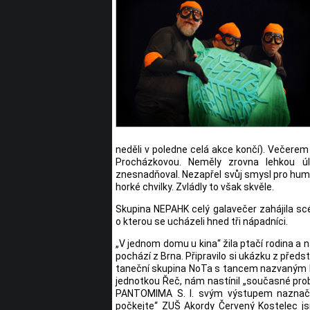
neděli v poledne celá akce končí). Večere
Procházkovou. Neměly zrovna lehkou úl
znesnadňoval. Nezapřel svůj smysl pro humo
horké chvilky. Zvládly to však skvěle.
Skupina NEPAHK celý galavečer zahájila s
o kterou se ucházeli hned tři nápadníci.
„V jednom domu u kina“ žila ptačí rodina 
pochází z Brna. Připravilo si ukázku z předs
taneční skupina NoTa s tancem nazvaným L
jednotkou Řeč, nám nastínil „současné probl
PANTOMIMA S. I. svým výstupem naznačila,
počkejte“ ZUŠ Akordy Červený Kostelec jsm