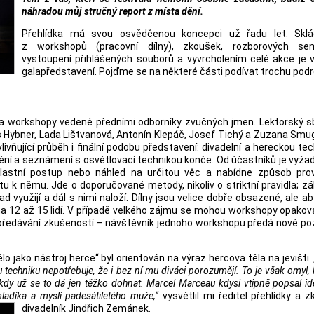
náhradou můj stručný report z místa dění.
Přehlídka má svou osvědčenou koncepci už řadu let. Skl
z workshopů (pracovní dílny), zkoušek, rozborových sem
vystoupení přihlášených souborů a vyvrcholením celé akce je v
galapředstavení. Pojďme se na některé části podívat trochu podr
va workshopy vedené předními odborníky zvučných jmen. Lektorský s
is Hybner, Lada Lištvanová, Antonín Klepáč, Josef Tichý a Zuzana Smu
livňující průběh i finální podobu představení: divadelní a hereckou te
mění a seznámení s osvětlovací technikou konče. Od účastníků je vyž
 vlastní postup nebo náhled na určitou věc a nabídne způsob prov
 k němu. Jde o doporučované metody, nikoliv o striktní pravidla; zá
d využijí a dál s nimi naloží. Dílny jsou velice dobře obsazené, ale a
a 12 až 15 lidí. V případě velkého zájmu se mohou workshopy opakov
é předávání zkušeností – návštěvník jednoho workshopu předá nové p
 jako nástroj herce“ byl orientován na výraz hercova těla na jevišti.
techniku nepotřebuje, že i bez ní mu diváci porozumějí. To je však omyl, k
 kdy už se to dá jen těžko dohnat. Marcel Marceau kdysi vtipně popsal id
adíka a myslí padesátiletého muže,“
vysvětlil mi ředitel přehlídky a 
divadelník Jindřich Zemánek.