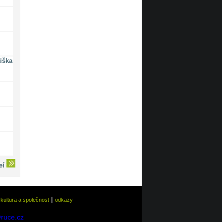
iška
deí
|
|
kultura a společnost
odkazy
@ruce.cz