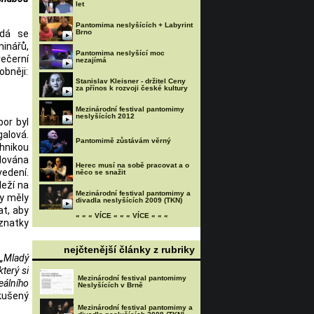
let
Pantomima neslyšících + Labyrint
ádá se
Brno
inářů,
Pantomima neslyšící moc
ečerní
nezajímá
obněji:
Stanislav Kleisner - držitel Ceny
za přínos k rozvoji české kultury
Mezinárodní festival pantomimy
neslyšících 2012
bor byl
galová.
Pantomimě zůstávám věrný
chnikou
adována
Herec musí na sobě pracovat a o
edení.
něco se snažit
leží na
Mezinárodní festival pantomimy a
by měly
divadla neslyšících 2009 (TKN)
at, aby
« « « VÍCE « « « VÍCE « « «
oznatky
nejčtenější články z rubriky
„Mladý
terý si
Mezinárodní festival pantomimy
eálního
Neslyšících v Brně
zkušený
Mezinárodní festival pantomimy a