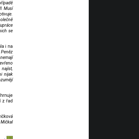
případě
l. Musí
ivuje.
olečně
upráce
nich se
la i na
. Peněz
 nemají
tevřeno
najíst,
i nijak
ozumějí
ahrnuje
í z řad
vičková
o Mičkal