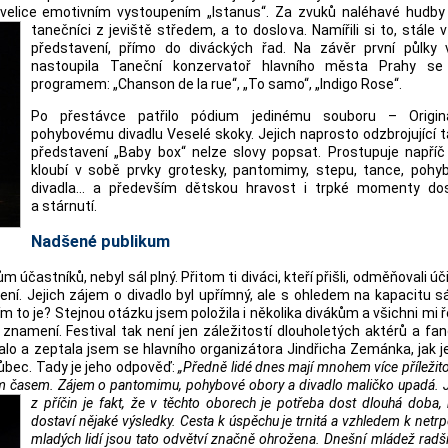
velice emotivním vystoupením „Istanus“. Za zvuků
naléhavé hudby 
tanečníci z jeviště středem, a to doslova. Namířili si to, stále 
představení, přímo do diváckých řad. Na závěr první půlky 
nastoupila Taneční konzervatoř hlavního města Prahy s
programem: „Chanson de la rue“, „To samo“, „Indigo Rose“.
Po přestávce patřilo pódium jedinému souboru – Origin
pohybovému divadlu Veselé skoky. Jejich naprosto odzbrojující 
představení „Baby box“ nelze slovy popsat. Prostupuje napříč 
kloubí v sobě prvky grotesky, pantomimy, stepu, tance, pohy
divadla… a především dětskou hravost i trpké momenty dos
a stárnutí.
Nadšené publikum
účastníků, nebyl sál plný. Přitom ti diváci, kteří přišli, odměňovali úči
ní. Jejich zájem o divadlo byl upřímný, ale s ohledem na kapacitu sá
 to je? Stejnou otázku jsem položila i několika divákům a všichni mi ře
 znamení. Festival tak není jen záležitostí dlouholetých aktérů a fa
edalo a zeptala jsem se hlavního organizátora Jindřicha Zemánka, jak j
bec. Tady je jeho odpověď:
„Předně lidé dnes mají mnohem více příležito
lným časem. Zájem o pantomimu, pohybové obory a divadlo maličko upadá.
z příčin je fakt, že v těchto oborech je potřeba dost dlouhá doba,
dostaví nějaké výsledky. Cesta k úspěchu je trnitá a vzhledem k netrpě
mladých lidí jsou tato odvětví značně ohrožena. Dnešní mládež radš