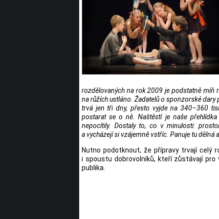
rozdělovaných na rok 2009 je podstatně míň ne
na růžích ustláno. Žadatelů o sponzorské dary p
trvá jen tři dny, přesto vyjde na 340–360 ti
postarat se o ně. Naštěstí je naše přehlídka
nepocítily. Dostaly to, co v minulosti: pros
a vycházejí si vzájemně vstříc. Panuje tu dělná 
Nutno podotknout, že přípravy trvají celý r
i spoustu dobrovolníků, kteří zůstávají pro
publika.