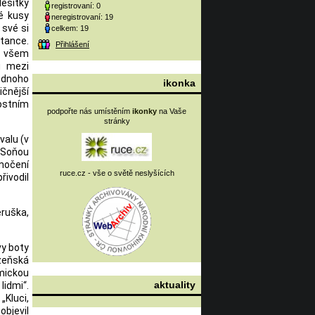
esítky
registrovaní: 0
ré kusy
neregistrovaní: 19
 své si
celkem: 19
tance.
Přihlášení
ý všem
u mezi
jednoho
ikonka
ičnější
nostním
podpořte nás umístěním
ikonky
na Vaše
stránky
valu (v
e Soňou
močení
ruce.cz - vše o světě neslyšících
řivodil
ruška,
vy boty
lzeňská
mickou
aktuality
lidmi“.
Kluci,
objevil