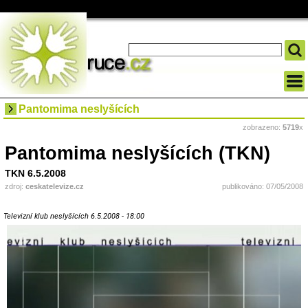
Pantomima neslyšících
zobrazeno:
5719
x
Pantomima neslyšících (TKN)
TKN 6.5.2008
zdroj:
ceskatelevize.cz
publikováno: 07/05/2008
Televizní klub neslyšících 6.5.2008 - 18:00