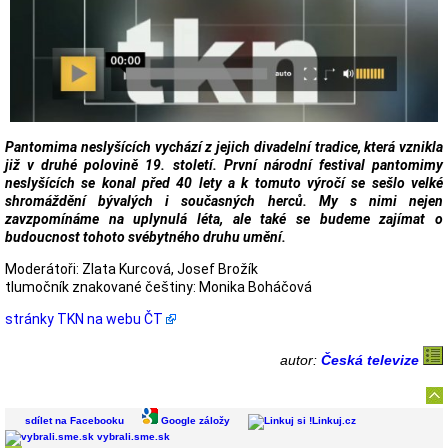
Pantomima neslyšících vychází z jejich divadelní tradice, která vznikla
již v druhé polovině 19. století. První národní festival pantomimy
neslyšících se konal před 40 lety a k tomuto výročí se sešlo velké
shromáždění bývalých i současných herců. My s nimi nejen
zavzpomínáme na uplynulá léta, ale také se budeme zajímat o
budoucnost tohoto svébytného druhu umění.
Moderátoři: Zlata Kurcová, Josef Brožík
tlumočník znakované češtiny: Monika Boháčová
stránky TKN na webu ČT
autor:
Česká televize
sdílet na Facebooku
Google záložy
Linkuj.cz
vybrali.sme.sk