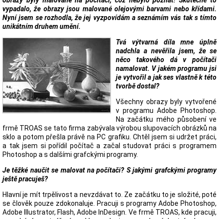
obrazy byly malované na počítači, což nebylo poznat! Skutečně to
vypadalo, že obrazy jsou malované olejovými barvami nebo křídami.
Nyní jsem se rozhodla, že jej vyzpovídám a seznámím vás tak s tímto
unikátním druhem umění.
Tvá výtvarná díla mne úplně
nadchla a nevěřila jsem, že se
něco takového dá v počítači
namalovat. V jakém programu jsi
je vytvořil a jak ses vlastně k této
tvorbě dostal?
Všechny obrazy byly vytvořené
v programu Adobe Photoshop.
Na začátku mého působení ve
frmě TROAS se tato firma zabývala výrobou slupovacích obrázků na
sklo a potom přešla právě na PC grafiku. Chtěl jsem si udržet práci,
a tak jsem si pořídil počítač a začal studovat práci s programem
Photoshop a s dalšími grafckými programy.
Je těžké naučit se malovat na počítači? S jakými grafckými programy
ještě pracuješ?
Hlavní je mít trpělivost a nevzdávat to. Ze začátku to je složité, poté
se člověk pouze zdokonaluje. Pracuji s programy Adobe Photoshop,
Adobe Illustrator, Flash, Adobe InDesign. Ve frmě TROAS, kde pracuji,