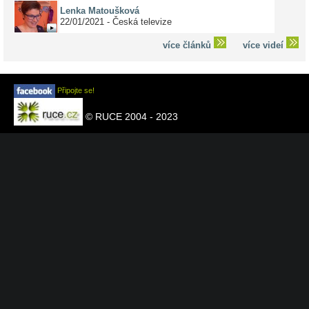
Lenka Matoušková
22/01/2021 - Česká televize
více článků
více videí
Připojte se!
© RUCE 2004 - 2023