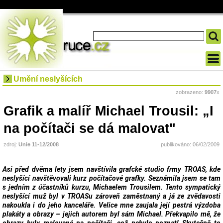
Umění neslyšících
zobrazeno:
9907
x
Grafik a malíř Michael Trousil: „I
na počítači se dá malovat"
zdroj:
Unie 11-12/2008
publikováno: 06/02/2009
Asi před dvěma lety jsem navštívila grafcké studio frmy TROAS, kde
neslyšící navštěvovali kurz počítačové grafky. Seznámila jsem se tam
s jedním z účastníků kurzu, Michaelem Trousilem. Tento sympatický
neslyšící muž byl v TROASu zároveň zaměstnaný a já ze zvědavosti
nakoukla i do jeho kanceláře. Velice mne zaujala její pestrá výzdoba
plakáty a obrazy – jejich autorem byl sám Michael. Překvapilo mě, že