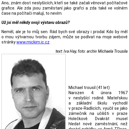
Ano, znám dost neslyšících, kteří se také začali věnovat počítačové
grafice. Ale zda jsou zaměstaní jako grafci a zda také ve volném
čase na počítači malují, to nevím.
Už jsi měl někdy svoji výstavu obrazů?
Neměl, ale je to můj sen. Rád bych své obrazy i prodal. Kdo by měl
o mou výtvarnou tvorbu zájem, může se podívat na moje webové
stránky
www.mickim.ic.cz
.
text: Iva Hay, foto: archiv Michaela Trousila
Michael trousil (41 let)
Narozen 4. února 1967
v neslyšící rodině. Mateřskou
a základní školu vychodil
v praze-Radlicích, vyučil se jako
zámečník na učilišti v praze
Holečkově. Dvakrát musel
hledat nové zaměstnání, než