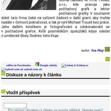
dostal nabídku ve frmě TRoas,
s.r.o., kde pracuje jako
počítačový grafk a lektor
počítačové grafky. V současné
době tato frma čeká na vyřízení žádosti o další grant, aby mohla
nadále v činnosti pokračovat, a tak je nyní Michael Trousil bez práce.
Jeho dalším koníčkem je fotografování a zdokonalování se
v počítačové grafce. Kvůli posměškům spolužáků kdysi odešel
z umělecké školy. Dodnes toho lituje.
autor:
Iva Hay
sdílet na Facebooku
Google záložy
Linkuj.cz
vybrali.sme.sk
Diskuze a názory k článku
Vložit příspěvek
Pro vložení příspěvku k článku se musíte přihlásit. Nemáte login?