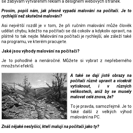
se zabývám vytvářením reklam a designem webových stránek.
Prosím, popiš nám, jak přesně vypadá malování na počítači. Je to
rychlejší než skutečné malování?
Asi největší rozdíl je v tom, že při ručním malování může člověk
udělat chybu, kdežto na počítači se dá cokoliv a kdykoliv opravit, na
plátně to tak nejde. Malování na počítači je rychlejší, ale záleží také
na programu, ve kterém pracujete.
Jaké jsou výhody malování na počítači?
Je to pohodlné a nenáročné. Můžete si vybrat z nepřeberného
množství efektů.
A také se dají jistě obrazy na
počítači různě upravit a vícekrát
vytisknout, i v různých
velikostech, aniž by se musely
malovat celé znova, že?
To je pravda, samozřejmě. Je to
také další z velkých výhod
malování na PC.
Znáš nějaké neslyšící, kteří malují na počítači jako ty?