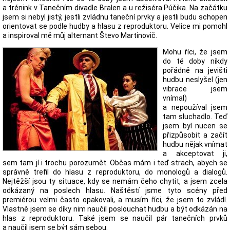
a trénink v Tanečním divadle Bralen a u režiséra Púčika. Na začátku
jsem si nebyl jistý, jestli zvládnu taneční prvky a jestli budu schopen
orientovat se podle hudby a hlasu z reproduktoru. Velice mi pomohl
a inspiroval mě můj alternant Števo Martinovič.
Mohu říci, že jsem
do té doby nikdy
pořádně na jevišti
hudbu neslyšel (jen
vibrace jsem
vnímal)
a nepoužíval jsem
tam sluchadlo. Teď
jsem byl nucen se
přizpůsobit a začít
hudbu nějak vnímat
a akceptovat ji,
sem tam jí i trochu porozumět. Občas mám i teď strach, abych se
správně trefil do hlasu z reproduktoru, do monologů a dialogů.
Nejtěžší jsou ty situace, kdy se nemám čeho chytit, a jsem zcela
odkázaný na poslech hlasu. Naštěstí jsme tyto scény před
premiérou velmi často opakovali, a musím říci, že jsem to zvládl.
Vlastně jsem se díky nim naučil poslouchat hudbu a být odkázán na
hlas z reproduktoru. Také jsem se naučil pár tanečních prvků
a naučil jsem se být sám sebou.