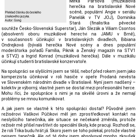
Mirka Partlová (muzikálová
herečka na bratislavské Nové
scéně, populární Angie v seriálu
Překlad článku do českého
znakového jazyka.
Panelák v TV JOJ), Dominika
Autor: Gong
Stará (finalistka pěvecké
soutěže Česko-Slovenská Superstar), Ján Slezák a Viliam Csontos
(absolventi oboru muzikálové herectvi na JAMU v Brně),
v současnosti účinkující v bratislavských divadlech, Bibiana
Ondrejková (bývalá herečka Nové scény a dnes populární
moderátorka pořadů Família, Piknik a Ženský magazín na STV1
a STV2) a Ingrid Konrad (muzikálová herečka). Dále v muzikálu
účinkují studenti bratislavské konzervatoře.
Na spolupráci se slyšícími jsem se těšil, neboť před rokem jsem jako
komperzista účinkoval v roli hasiče v opeře Prodaná nevěsta
ve Slovenském národním divadle v Bratislavě. Nyní jsem nadšený –
kolektiv je výborný, vlastně jsem se dostal mezi profesionální herce.
Mohu říci, že spolupráce s nimi je na skvělé úrovni a že nemají
problémy se mnou komunikovat.
A jak jsem se vlastně k této spolupráci dostal? Původně jsem
režisérovi Vaškovi Púčikovi měl jen zprostředkovat kontakt na
neslyšícího tanečníka, ale situace se nečekaně změnila, protože
režisér mě přišel navštívit do speciální školy, kde pracuji. Rozhodl se,
že roli Trika budu hrát já. Skoro jsem se toho polekal, protože vlastně
nejsem tanečník. Ale od té doby jsem absolvoval mnoho zkoušek