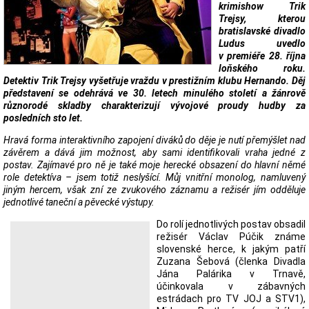
krimishow Trik
Trejsy, kterou
bratislavské divadlo
Ludus uvedlo
v premiéře 28. října
loňského roku.
Detektiv Trik Trejsy vyšetřuje vraždu v prestižním klubu Hernando. Děj
představení se odehrává ve 30. letech minulého století a žánrově
různorodé skladby charakterizují vývojové proudy hudby za
posledních sto let.
Hravá forma interaktivního zapojení diváků do děje je nutí přemýšlet nad
závěrem a dává jim možnost, aby sami identifikovali vraha jedné z
postav. Zajímavé pro ně je také moje herecké obsazení do hlavní němé
role detektíva – jsem totiž neslyšící. Můj vnitřní monolog, namluvený
jiným hercem, však zní ze zvukového záznamu a režisér jím odděluje
jednotlivé taneční a pěvecké výstupy.
Do rolí jednotlivých postav obsadil
režisér Václav Púčik známe
slovenské herce, k jakým patří
Zuzana Šebová (členka Divadla
Jána Palárika v Trnavě,
účinkovala v zábavných
estrádach pro TV JOJ a STV1),