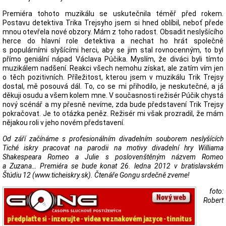
Premiéra tohoto muzikálu se uskutečnila téměř před rokem.
Postavu detektiva Trika Trejsyho jsem si hned oblíbil, neboť přede
mnou otevřela nové obzory. Mám z toho radost. Obsadit neslyšícího
herce do hlavní role detektiva a nechat ho hrát společně
s populárními slyšícími herci, aby se jim stal rovnocenným, to byl
přímo geniální nápad Václava Púčika. Myslím, že diváci byli tímto
muzikálem nadšení. Reakci všech nemohu získat, ale zatím vím jen
o těch pozitivních. Příležitost, kterou jsem v muzikálu Trik Trejsy
dostal, mě posouvá dál. To, co se mi přihodilo, je neskutečné, a já
děkuji osudu a všem kolem mne. V současnosti režisér Púčik chystá
nový scénář a my přesně nevíme, zda bude představení Trik Trejsy
pokračovat. Je to otázka peněz. Režisér mi však prozradil, že mám
nějakou roli v jeho novém představení.
Od září začínáme s profesionálním divadelním souborem neslyšících
Tiché iskry pracovat na parodii na motivy divadelní hry Williama
Shakespeara Romeo a Julie s poslovenštěným názvem Romeo
a Zuzana… Premiéra se bude konat 26. ledna 2012 v bratislavském
Štúdiu 12 (www.ticheiskry.sk). Čtenáře Gongu srdečně zveme!
foto:
Robert