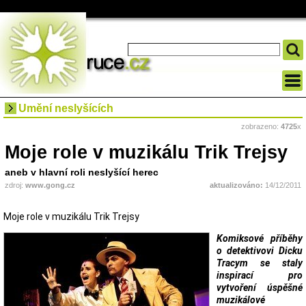
Umění neslyšících
zobrazeno:
4725
x
Moje role v muzikálu Trik Trejsy
aneb v hlavní roli neslyšící herec
zdroj:
www.gong.cz
aktualizováno:
14/12/2011
Moje role v muzikálu Trik Trejsy
Komiksové příběhy
o detektivovi Dicku
Tracym se staly
inspirací pro
vytvoření úspěšné
muzikálové