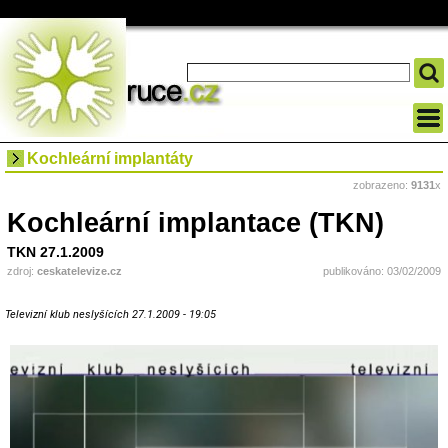
Kochleární implantáty
zobrazeno:
9131
x
Kochleární implantace (TKN)
TKN 27.1.2009
zdroj:
ceskatelevize.cz
publikováno: 03/02/2009
Televizní klub neslyšících 27.1.2009 - 19:05