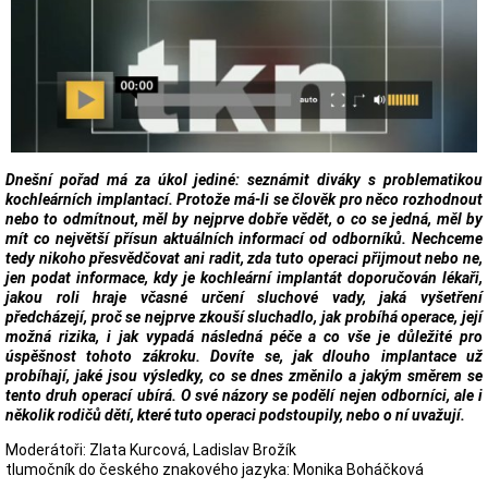
Dnešní pořad má za úkol jediné: seznámit diváky s problematikou
kochleárních implantací. Protože má-li se člověk pro něco rozhodnout
nebo to odmítnout, měl by nejprve dobře vědět, o co se jedná, měl by
mít co největší přísun aktuálních informací od odborníků. Nechceme
tedy nikoho přesvědčovat ani radit, zda tuto operaci přijmout nebo ne,
jen podat informace, kdy je kochleární implantát doporučován lékaři,
jakou roli hraje včasné určení sluchové vady, jaká vyšetření
předcházejí, proč se nejprve zkouší sluchadlo, jak probíhá operace, její
možná rizika, i jak vypadá následná péče a co vše je důležité pro
úspěšnost tohoto zákroku. Dovíte se, jak dlouho implantace už
probíhají, jaké jsou výsledky, co se dnes změnilo a jakým směrem se
tento druh operací ubírá. O své názory se podělí nejen odborníci, ale i
několik rodičů dětí, které tuto operaci podstoupily, nebo o ní uvažují.
Moderátoři: Zlata Kurcová, Ladislav Brožík
tlumočník do českého znakového jazyka: Monika Boháčková