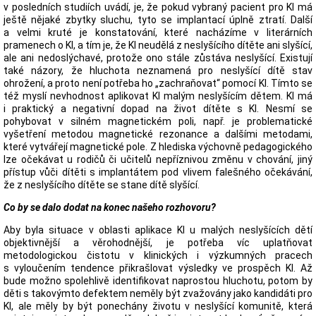
v posledních studiích uvádí, je, že pokud vybraný pacient pro KI má
ještě nějaké zbytky sluchu, tyto se implantací úplně ztratí. Další
a velmi kruté je konstatování, které nacházíme v literárních
pramenech o KI, a tím je, že KI neudělá z neslyšícího dítěte ani slyšící,
ale ani nedoslýchavé, protože ono stále zůstáva neslyšící. Existují
také názory, že hluchota neznamená pro neslyšící dítě stav
ohrožení, a proto není potřeba ho „zachraňovat“ pomocí KI. Tímto se
též myslí nevhodnost aplikovat KI malým neslyšícím dětem. KI má
i praktický a negativní dopad na život dítěte s KI. Nesmí se
pohybovat v silném magnetickém poli, např. je problematické
vyšetření metodou magnetické rezonance a dalšími metodami,
které vytvářejí magnetické pole. Z hlediska výchovně pedagogického
lze očekávat u rodičů či učitelů nepříznivou změnu v chování, jiný
přístup vůči dítěti s implantátem pod vlivem falešného očekávání,
že z neslyšícího dítěte se stane dítě slyšící.
Co by se dalo dodat na konec našeho rozhovoru?
Aby byla situace v oblasti aplikace KI u malých neslyšících dětí
objektivnější a věrohodnější, je potřeba víc uplatňovat
metodologickou čistotu v klinických i výzkumných pracech
s vyloučením tendence přikrašlovat výsledky ve prospěch KI. Až
bude možno spolehlivě identifikovat naprostou hluchotu, potom by
děti s takovýmto defektem neměly být zvažovány jako kandidáti pro
KI, ale měly by být ponechány životu v neslyšící komunitě, která