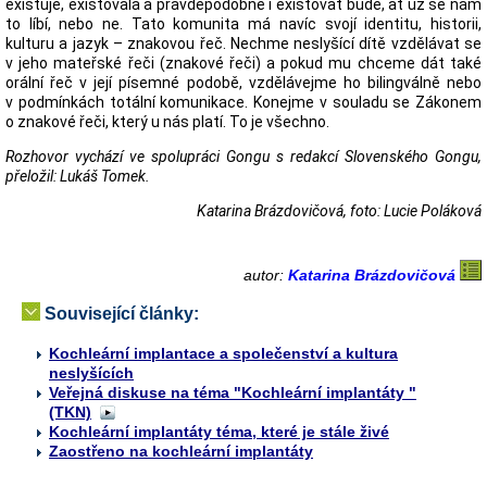
existuje, existovala a pravděpodobně i existovat bude, ať už se nám
to líbí, nebo ne. Tato komunita má navíc svojí identitu, historii,
kulturu a jazyk – znakovou řeč. Nechme neslyšící dítě vzdělávat se
v jeho mateřské řeči (znakové řeči) a pokud mu chceme dát také
orální řeč v její písemné podobě, vzdělávejme ho bilingválně nebo
v podmínkách totální komunikace. Konejme v souladu se Zákonem
o znakové řeči, který u nás platí. To je všechno.
Rozhovor vychází ve spolupráci Gongu s redakcí Slovenského Gongu,
přeložil: Lukáš Tomek.
Katarina Brázdovičová, foto: Lucie Poláková
autor:
Katarina Brázdovičová
Související články:
Kochleární implantace a společenství a kultura
neslyšících
Veřejná diskuse na téma "Kochleární implantáty "
(TKN)
Kochleární implantáty téma, které je stále živé
Zaostřeno na kochleární implantáty