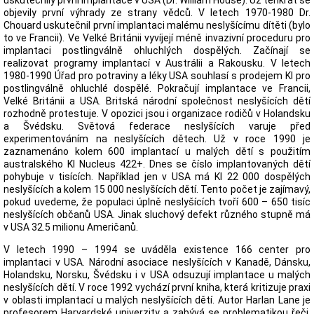
uskutečnily první implantace v USA (Dr. William House). Už tenkrát se
objevily první výhrady ze strany vědců. V letech 1970-1980 Dr.
Chouard uskutečnil první implantaci malému neslyšícímu dítěti (bylo
to ve Francii). Ve Velké Británii vyvíjejí méně invazivní proceduru pro
implantaci postlingválně ohluchlých dospělých. Začínají se
realizovat programy implantací v Austrálii a Rakousku. V letech
1980-1990 Úřad pro potraviny a léky USA souhlasí s prodejem KI pro
postlingválně ohluchlé dospělé. Pokračují implantace ve Francii,
Velké Británii a USA. Britská národní společnost neslyšících dětí
rozhodně protestuje. V opozici jsou i organizace rodičů v Holandsku
a Švédsku. Světová federace neslyšících varuje před
experimentováním na neslyšících dětech. Už v roce 1990 je
zaznamenáno kolem 600 implantací u malých dětí s použitím
australského KI Nucleus 422+. Dnes se číslo implantovaných dětí
pohybuje v tisících. Například jen v USA má KI 22 000 dospělých
neslyšících a kolem 15 000 neslyšících dětí. Tento počet je zajímavý,
pokud uvedeme, že populaci úplně neslyšících tvoří 600 – 650 tisíc
neslyšících občanů USA. Jinak sluchový defekt různého stupně má
v USA 32.5 milionu Američanů.
V letech 1990 – 1994 se uváděla existence 166 center pro
implantaci v USA. Národní asociace neslyšících v Kanadě, Dánsku,
Holandsku, Norsku, Švédsku i v USA odsuzují implantace u malých
neslyšících dětí. V roce 1992 vychází první kniha, která kritizuje praxi
v oblasti implantací u malých neslyšících dětí. Autor Harlan Lane je
profesorem Harvardské univerzity a zabývá se problematikou řeči,