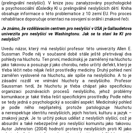
(prelingvální neslyšící). V knize jsou zanalyzovány psychologické
a psychosociální důsledky KI u prelingválně neslyšících dětí. Kniha
obsahuje informace o této problematice z 10 zemí EU. Pro proces
rehabilitace doporučuje orientaci na osvojení si orální i znakové řeči.
Je známo, že vzdělávacím centrem pro neslyšící v USA je Gallaudetova
univerzita pro neslyšící ve Washingtonu. Jak se ta staví ke KI pro
neslyšící?
Uvedu názor, který má neslyšící profesor této univerzity Allen E.
Sussman. Podle něj v současné době stále ještě přetrvávají dva
pohledy na hluchotu. Ten první, medicínský, je zaměřený na hluchotu
jako takovou a posuzuje jí jako chorobu, nebo určitý defekt, který je
třeba léčit nebo nějak řešit prostředky medicíny. Druhý pohled není
zaměřen vysloveně na hluchotu, ale spíše na neslyšícího. A to je
zásadní rozdíl ve vnímání hluchoty a neslyšícího. Profesor
Saussman tvrdí, že hluchotu je třeba chápat jako specifickou
organizaci poznávacích procesů neslyšícího, jehož problémy
komunikace je také třeba řešit specifickými prostředky. Podle něho
se tedy jedná o psychologický a sociální aspekt. Medicínský pohled
je podle něho nepřijatelný, protože patologizuje hluchotu
a nerespektuje identitu neslyšících, jejich historii, kulturu a jazyk –
znakový jazyk. Je to určitý pokus udělat z neslyších slyšící, což je
absurdní a také nebezpečné pro neslyšící komunitu jako takovou.
Autor Johnston (2004) hodnotí protesty neslyšících proti KI jako