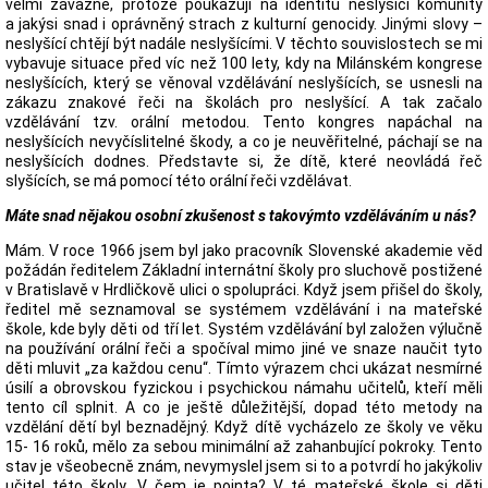
velmi závažné, protože poukazují na identitu neslyšící komunity
a jakýsi snad i oprávněný strach z kulturní genocidy. Jinými slovy –
neslyšící chtějí být nadále neslyšícími. V těchto souvislostech se mi
vybavuje situace před víc než 100 lety, kdy na Milánském kongrese
neslyšících, který se věnoval vzdělávání neslyšících, se usnesli na
zákazu znakové řeči na školách pro neslyšící. A tak začalo
vzdělávání tzv. orální metodou. Tento kongres napáchal na
neslyšících nevyčíslitelné škody, a co je neuvěřitelné, páchají se na
neslyšících dodnes. Představte si, že dítě, které neovládá řeč
slyšících, se má pomocí této orální řeči vzdělávat.
Máte snad nějakou osobní zkušenost s takovýmto vzděláváním u nás?
Mám. V roce 1966 jsem byl jako pracovník Slovenské akademie věd
požádán ředitelem Základní internátní školy pro sluchově postižené
v Bratislavě v Hrdličkově ulici o spolupráci. Když jsem přišel do školy,
ředitel mě seznamoval se systémem vzdělávání i na mateřské
škole, kde byly děti od tří let. Systém vzdělávání byl založen výlučně
na používání orální řeči a spočíval mimo jiné ve snaze naučit tyto
děti mluvit „za každou cenu“. Tímto výrazem chci ukázat nesmírné
úsilí a obrovskou fyzickou i psychickou námahu učitelů, kteří měli
tento cíl splnit. A co je ještě důležitější, dopad této metody na
vzdělání dětí byl beznadějný. Když dítě vycházelo ze školy ve věku
15- 16 roků, mělo za sebou minimální až zahanbující pokroky. Tento
stav je všeobecně znám, nevymyslel jsem si to a potvrdí ho jakýkoliv
učitel této školy. V čem je pointa? V té mateřské škole si děti