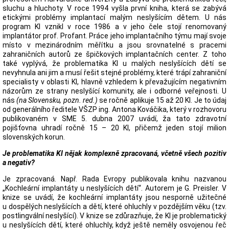
sluchu a hluchoty. V roce 1994 vyšla první kniha, která se zabývá
etickými problémy implantací malým neslyšícím dětem. U nás
program KI vznikl v roce 1986 a v jeho čele stojí renomovaný
implantátor prof. Profant. Práce jeho implantačního týmu mají svoje
místo v mezinárodním měřítku a jsou srovnatelné s pracemi
zahraničních autorů ze špičkových implantačních center. Z toho
také vyplývá, že problematika KI u malých neslyšících dětí se
nevyhnula ani jim a musí řešit stejné problémy, které trápí zahraniční
specialisty v oblasti KI, hlavně vzhledem k převažujícím negativním
názorům ze strany neslyšící komunity, ale i odborné veřejnosti. U
nás
(na Slovensku, pozn. red.)
se ročně aplikuje 15 až 20 KI. Je to údaj
od generálního ředitele VŠZP ing. Antona Kováčika, který v rozhovoru
publikovaném v SME 5. dubna 2007 uvádí, ža tato zdravotní
pojišťovna uhradí ročně 15 – 20 KI, přičemž jeden stojí milion
slovenských korun.
Je problematika KI nějak komplexně zpracovaná, včetně všech pozitiv
a negativ?
Je zpracovaná. Např. Rada Evropy publikovala knihu nazvanou
„Kochleární implantáty u neslyšících dětí“. Autorem je G. Preisler. V
knize se uvádí, že kochleární implantáty jsou nesporně užitečné
u dospělých neslyšících a dětí, které ohluchly v pozdějším věku (tzv.
postlingvální neslyšící). V knize se zdůrazňuje, že KI je problematický
u neslyšících dětí, které ohluchly, když ještě neměly osvojenou řeč