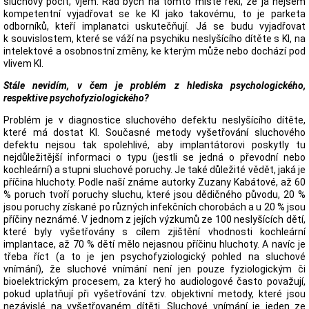
sluchový pocit, vjem. Rád bych na tomto místě řekl, že já nejsem
kompetentní vyjadřovat se ke KI jako takovému, to je parketa
odborníků, kteří implanatci uskutečňují. Já se budu vyjadřovat
k souvislostem, které se váží na psychiku neslyšícího dítěte s KI, na
intelektové a osobnostní změny, ke kterým může nebo dochází pod
vlivem KI.
Stále nevidím, v čem je problém z hlediska psychologického,
respektive psychofyziologického?
Problém je v diagnostice sluchového defektu neslyšícího dítěte,
které má dostat KI. Současné metody vyšetřování sluchového
defektu nejsou tak spolehlivé, aby implantátorovi poskytly tu
nejdůležitější informaci o typu (jestli se jedná o převodní nebo
kochleární) a stupni sluchové poruchy. Je také důležité vědět, jaká je
příčina hluchoty. Podle naší známe autorky Zuzany Kabátové, až 60
% poruch tvoří poruchy sluchu, které jsou dědičného původu, 20 %
jsou poruchy získané po různých infekčních chorobách a u 20 % jsou
příčiny neznámé. V jednom z jejích výzkumů ze 100 neslyšících dětí,
které byly vyšetřovány s cílem zjištění vhodnosti kochleární
implantace, až 70 % dětí mělo nejasnou příčinu hluchoty. A navíc je
třeba říct (a to je jen psychofyziologický pohled na sluchové
vnímání), že sluchové vnímání není jen pouze fyziologickým či
bioelektrickým procesem, za který ho audiologové často považují,
pokud uplatňují při vyšetřování tzv. objektivní metody, které jsou
nezávislé na vyšetřovaném dítěti. Sluchové vnímání je jeden ze