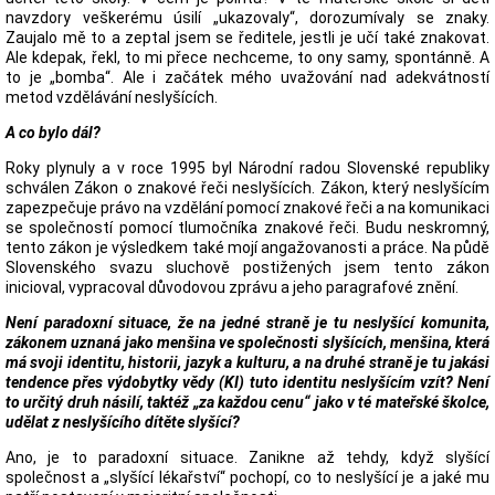
navzdory veškerému úsilí „ukazovaly“, dorozumívaly se znaky.
Zaujalo mě to a zeptal jsem se ředitele, jestli je učí také znakovat.
Ale kdepak, řekl, to mi přece nechceme, to ony samy, spontánně. A
to je „bomba“. Ale i začátek mého uvažování nad adekvátností
metod vzdělávání neslyšících.
A co bylo dál?
Roky plynuly a v roce 1995 byl Národní radou Slovenské republiky
schválen Zákon o znakové řeči neslyšících. Zákon, který neslyšícím
zapezpečuje právo na vzdělání pomocí znakové řeči a na komunikaci
se společností pomocí tlumočníka znakové řeči. Budu neskromný,
tento zákon je výsledkem také mojí angažovanosti a práce. Na půdě
Slovenského svazu sluchově postižených jsem tento zákon
inicioval, vypracoval důvodovou zprávu a jeho paragrafové znění.
Není paradoxní situace, že na jedné straně je tu neslyšící komunita,
zákonem uznaná jako menšina ve společnosti slyšících, menšina, která
má svoji identitu, historii, jazyk a kulturu, a na druhé straně je tu jakási
tendence přes výdobytky vědy (KI) tuto identitu neslyšícím vzít? Není
to určitý druh násilí, taktéž „za každou cenu“ jako v té mateřské školce,
udělat z neslyšícího dítěte slyšící?
Ano, je to paradoxní situace. Zanikne až tehdy, když slyšící
společnost a „slyšící lékařství“ pochopí, co to neslyšící je a jaké mu