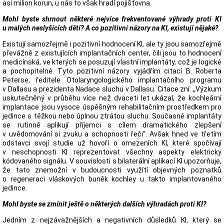
asi milion korun, u nás to však hradí pojišťovna.
Mohl byste shrnout některé nejvíce frekventované výhrady proti KI
u malých neslyšících dětí? A co pozitivní názory na KI, existují nějaké?
Existují samozřejmě i pozitivní hodnocení KI, ale ty jsou samozřejmě
převážně z existujících implantačních center, čili jsou to hodnocení
medicínská, ve kterých se posuzují vlastní implantáty, což je logické
a pochopitelné. Tyto pozitivní názory vyjádřím citací B. Roberta
Peterse, ředitele Otolaryngologického implantačního programu
v Dallasu a prezidenta Nadace sluchu v Dallasu. Citace zní: „Výzkum
uskutečněný v průběhu více než dvaceti let ukázal, že kochleární
implantace jsou vysoce úspěšným rehabilitačním prostředkem pro
jedince s těžkou nebo úplnou ztrátou sluchu. Současné implantáty
se rutinně aplikují příjemci s cílem dramatického zlepšení
v uvědomování si zvuku a schopnosti řeči“. Avšak hned ve třetím
odstavci svojí studie už hovoří o omezeních KI, které spočívají
v neschopnosti KI reprezentovat všechny aspekty elektricky
kódovaného signálu. V souvislosti s bilaterální aplikací KI upozorňuje,
že tato znemožní v budoucnosti využítí objevných poznatků
o regeneraci vláskových buněk kochley u takto implantovaného
jedince.
Mohl byste se zmínit ještě o některých dalších výhradách proti KI?
Jedním z nejzávažnějších a negativních důsledků KI, který se