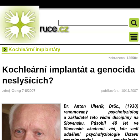
Kochleární implantáty
zobrazeno:
12550
x
Kochleární implantát a genocida
neslyšících?
zdroj:
Gong 7-8/2007
publikováno: 10/11/2007
Dr. Anton Uherík, DrSc., (1930)
renomovaný psychofyziolog
a zakladatel této vědní disciplíny na
Slovensku. Působil 40 let ve
Slovenské akademii věd, kde vedl
oddělení psychofyziologie Ústavu