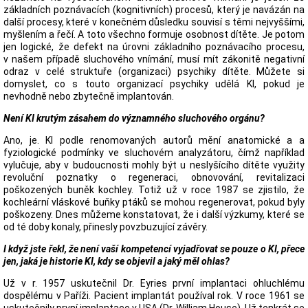
základních poznávacích (kognitivních) procesů, který je navázán na
další procesy, které v konečném důsledku souvisí s těmi nejvyššími,
myšlením a řečí. A toto všechno formuje osobnost dítěte. Je potom
jen logické, že defekt na úrovni základního poznávacího procesu,
v našem případě sluchového vnímání, musí mít zákonitě negativní
odraz v celé struktuře (organizaci) psychiky dítěte. Můžete si
domyslet, co s touto organizací psychiky udělá KI, pokud je
nevhodně nebo zbytečně implantován.
Není KI krutým zásahem do významného sluchového orgánu?
Ano, je. KI podle renomovaných autorů mění anatomické a a
fyziologické podmínky ve sluchovém analyzátoru, čímž například
vylučuje, aby v budoucnosti mohly být u neslyšícího dítěte využity
revoluční poznatky o regeneraci, obnovování, revitalizaci
poškozených buněk kochley. Totiž už v roce 1987 se zjistilo, že
kochleární vláskové buňky ptáků se mohou regenerovat, pokud byly
poškozeny. Dnes můžeme konstatovat, že i další výzkumy, které se
od té doby konaly, přinesly povzbuzující závěry.
I když jste řekl, že není vaší kompetencí vyjadřovat se pouze o KI, přece
jen, jaká je historie KI, kdy se objevil a jaký měl ohlas?
Už v r. 1957 uskutečnil Dr. Eyries první implantaci ohluchlému
dospělému v Paříži. Pacient implantát používal rok. V roce 1961 se