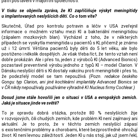
patří postavení v majoritní společnosti.
V tisku se objevila zpráva, že KI zapříčiňuje výskyt meningitidy
u implantovaných neslyšících dětí. Co o tom víte?
Skutečně, Úřad pro kontrolu potravin a léčiv v USA zveřejnil
informace o možném vztahu mezi KI a bakteriální meningitidou
(zápalem mozkových blan). Vycházel z toho, že v některých
případech se vyskytla meningitida u pacientů s KI, přičemž je známo
už i 12 úmrtí. Většina pacientů byly děti do 5 let věku, ale bylo
postiženo i několik dospělých. Je však třeba říct, že tento vztah není
dobře prokázán. Ale i přes to, jeden z výrobců KI (Advanced Bionics)
pozastavil preventivně výrobu jednoho z typů KI – model Clarion. V
Dánsku neslyšící děti s KI dostaly vakcínu proti meningitidě i přes to,
že podezřelý model se tam nepoužívá.
(Pozn. redakce českého
Gongu: typ Clarion, ani jiné kochleární implantáty Advanced Bionics se
v ČR nikdy nepoužívaly, používáme výhradně KI Nucleus firmy Cochlear.)
Dosud jsme stále hovořili jen o situaci v USA a evropských zemích.
Jaká je situace jinde ve světě?
To je opravdu dobrá otázka, protože 80 % neslyšících žije
v rozvojových, čili chudých zemích, kde problém KI není zajímavý ani
aktuální. Je to proto, že v těchto zemích neslyšící zápasí
s existenčními problémy a chorobami, které bezprostředně ohrožují
život. KI není levnou záležitostí. Jeden KI u nás stojí, jak už jsem řekl,