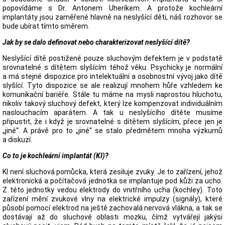
popovídáme s Dr. Antonem Uheríkem. A protože kochleární
implantáty jsou zaměřené hlavně na neslyšící děti, náš rozhovor se
bude ubírat tímto směrem.
Jak by se dalo definovat nebo charakterizovat neslyšící dítě?
Neslyšící dítě postižené pouze sluchovým defektem je v podstatě
srovnatelné s dítětem slyšícím téhož věku. Psychicky je normální
a má stejné dispozice pro intelektuální a osobnostní vývoj jako dítě
slyšící. Tyto dispozice se ale realizují mnohem hůře vzhledem ke
komunikační bariéře. Stále tu máme na mysli naprostou hluchotu,
nikoliv takový sluchový defekt, který lze kompenzovat individuálním
naslouchacím aparátem. A tak u neslyšícího dítěte musíme
připustit, že i když je srovnatelné s dítětem slyšícím, přece jen je
„jiné“. A právě pro to „jiné“ se stalo předmětem mnoha výzkumů
a diskuzí.
Co to je kochleární implantát (KI)?
KI není sluchová pomůcka, která zesiluje zvuky. Je to zařízení, jehož
elektronická a počítačová jednotka se implantuje pod kůži za ucho.
Z této jednotky vedou elektrody do vnitřního ucha (kochley). Toto
zařízení mění zvukové vlny na elektrické impulzy (signály), které
působí pomocí elektrod na ještě zachovalá nervová vlákna, a tak se
dostávají až do sluchové oblasti mozku, čímž vytvářejí jakýsi