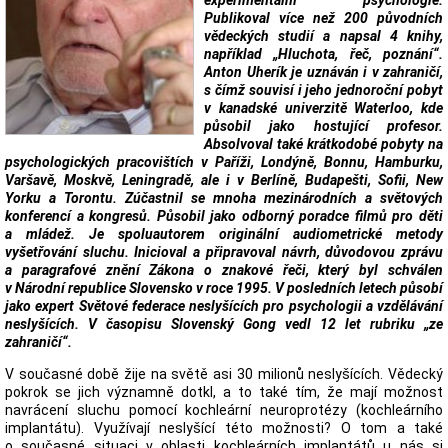
experimentální psychologie.
Publikoval více než 200 původních
vědeckých studií a napsal 4 knihy,
například „Hluchota, řeč, poznání“.
Anton Uherík je uznáván i v zahraničí,
s čímž souvisí i jeho jednoroční pobyt
v kanadské univerzitě Waterloo, kde
působil jako hostující profesor.
Absolvoval také krátkodobé pobyty na
psychologických pracovištích v Paříži, Londýně, Bonnu, Hamburku,
Varšavě, Moskvě, Leningradě, ale i v Berlíně, Budapešti, Sofii, New
Yorku a Torontu. Zúčastnil se mnoha mezinárodních a světových
konferencí a kongresů. Působil jako odborný poradce filmů pro děti
a mládež. Je spoluautorem originální audiometrické metody
vyšetřování sluchu. Inicioval a připravoval návrh, důvodovou zprávu
a paragrafové znění Zákona o znakové řeči, který byl schválen
v Národní republice Slovensko v roce 1995. V posledních letech působí
jako expert Světové federace neslyšících pro psychologii a vzdělávání
neslyšících. V časopisu Slovenský Gong vedl 12 let rubriku „ze
zahraničí“.
V současné době žije na světě asi 30 milionů neslyšících. Vědecký
pokrok se jich významně dotkl, a to také tím, že mají možnost
navrácení sluchu pomocí kochleární neuroprotézy (kochleárního
implantátu). Využívají neslyšící této možnosti? O tom a také
o současné situaci v oblasti kochleárních implantátů u nás si