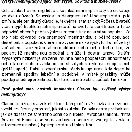
výskytu meningitidy u jejich dětí zvýšit. Co k tomu můžete uvést?
Celá událost s meningitidou a kochleárními implantáty se diskutuje
ze dvou důvodů. Souvislost s designem určitého implantátu jste
zmínila, ale ten druhý důvod je, řekněme, statistický: Počet uživatelů
všech typů kochleárních implantátů na světě je asi 65 tisíc a to už
odpovídá obecně počtu výskytu meningitidy na určitou populaci. Ze
sto tisíc obyvatel dva onemocní meningitidou z běžné populace,
deset pak z populace, která má zvýšené riziko výskytu. To může být
způsobeno vrozenými abnormalitami ucha nebo třeba tím, že
pacient již meningitidu prodělal a může ji dostat znovu. Dalším
zvýšeným rizikem je snížená imunita nebo pooperační abnormality
ucha, které mohou vzniknout po složitých středoušních operacích
(píštěl apod.). Další zvýšení rizika představuje úraz, kdy dojde ke
zlomenině spodiny lebeční a podobně. V místě praskliny může
později snadněji proniknout bakterie do nitrolebí a způsobit infekci.
Proč právě mezi nositeli implantátu Clarion byl zvýšený výskyt
meningitidy?
Clarion používal svazek elektrod, který měl dvě složky a mezi nimi
vznikl tzv. "mrtvý prostor", jakási skulinka. To byla cesta pro bakterii,
jak se dostat ze středního ucha do nitrolebí. Výrobce Clarionu, firma
Advanced Bionics, se však zachovala seriózně, zveřejnila veškeré
informace a rizikový typ implantátu stáhla z trhu.