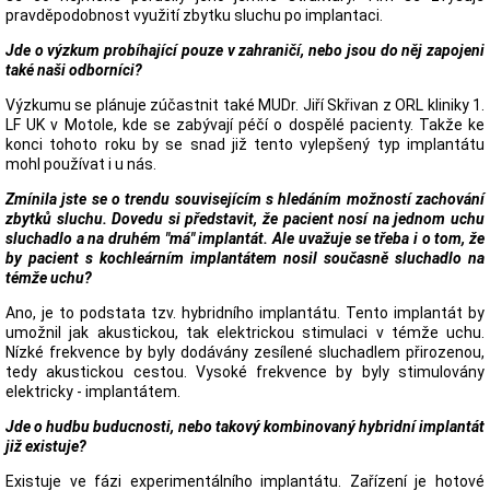
pravděpodobnost využití zbytku sluchu po implantaci.
Jde o výzkum probíhající pouze v zahraničí, nebo jsou do něj zapojeni
také naši odborníci?
Výzkumu se plánuje zúčastnit také MUDr. Jiří Skřivan z ORL kliniky 1.
LF UK v Motole, kde se zabývají péčí o dospělé pacienty. Takže ke
konci tohoto roku by se snad již tento vylepšený typ implantátu
mohl používat i u nás.
Zmínila jste se o trendu souvisejícím s hledáním možností zachování
zbytků sluchu. Dovedu si představit, že pacient nosí na jednom uchu
sluchadlo a na druhém "má" implantát. Ale uvažuje se třeba i o tom, že
by pacient s kochleárním implantátem nosil současně sluchadlo na
témže uchu?
Ano, je to podstata tzv. hybridního implantátu. Tento implantát by
umožnil jak akustickou, tak elektrickou stimulaci v témže uchu.
Nízké frekvence by byly dodávány zesílené sluchadlem přirozenou,
tedy akustickou cestou. Vysoké frekvence by byly stimulovány
elektricky - implantátem.
Jde o hudbu buducnosti, nebo takový kombinovaný hybridní implantát
již existuje?
Existuje ve fázi experimentálního implantátu. Zařízení je hotové