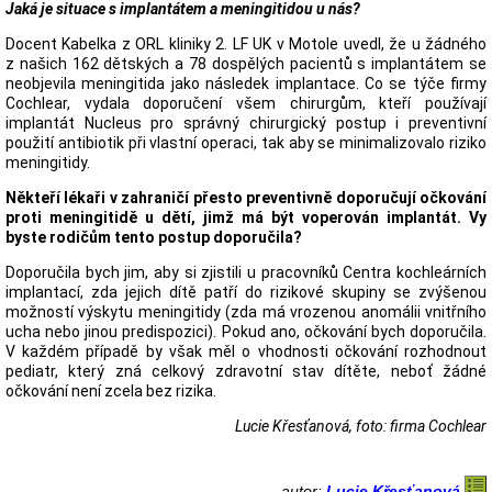
Jaká je situace s implantátem a meningitidou u nás?
Docent Kabelka z ORL kliniky 2. LF UK v Motole uvedl, že u žádného
z našich 162 dětských a 78 dospělých pacientů s implantátem se
neobjevila meningitida jako následek implantace. Co se týče firmy
Cochlear, vydala doporučení všem chirurgům, kteří používají
implantát Nucleus pro správný chirurgický postup i preventivní
použití antibiotik při vlastní operaci, tak aby se minimalizovalo riziko
meningitidy.
Někteří lékaři v zahraničí přesto preventivně doporučují očkování
proti meningitidě u dětí, jimž má být voperován implantát. Vy
byste rodičům tento postup doporučila?
Doporučila bych jim, aby si zjistili u pracovníků Centra kochleárních
implantací, zda jejich dítě patří do rizikové skupiny se zvýšenou
možností výskytu meningitidy (zda má vrozenou anomálii vnitřního
ucha nebo jinou predispozici). Pokud ano, očkování bych doporučila.
V každém případě by však měl o vhodnosti očkování rozhodnout
pediatr, který zná celkový zdravotní stav dítěte, neboť žádné
očkování není zcela bez rizika.
Lucie Křesťanová, foto: firma Cochlear
autor:
Lucie Křesťanová