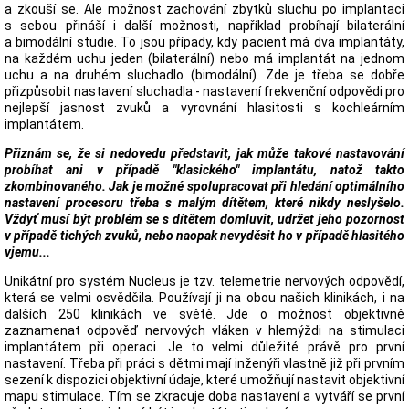
a zkouší se. Ale možnost zachování zbytků sluchu po implantaci
s sebou přináší i další možnosti, například probíhají bilaterální
a bimodální studie. To jsou případy, kdy pacient má dva implantáty,
na každém uchu jeden (bilaterální) nebo má implantát na jednom
uchu a na druhém sluchadlo (bimodální). Zde je třeba se dobře
přizpůsobit nastavení sluchadla - nastavení frekvenční odpovědi pro
nejlepší jasnost zvuků a vyrovnání hlasitosti s kochleárním
implantátem.
Přiznám se, že si nedovedu představit, jak může takové nastavování
probíhat ani v případě "klasického" implantátu, natož takto
zkombinovaného. Jak je možné spolupracovat při hledání optimálního
nastavení procesoru třeba s malým dítětem, které nikdy neslyšelo.
Vždyť musí být problém se s dítětem domluvit, udržet jeho pozornost
v případě tichých zvuků, nebo naopak nevyděsit ho v případě hlasitého
vjemu...
Unikátní pro systém Nucleus je tzv. telemetrie nervových odpovědí,
která se velmi osvědčila. Používají ji na obou našich klinikách, i na
dalších 250 klinikách ve světě. Jde o možnost objektivně
zaznamenat odpověď nervových vláken v hlemýždi na stimulaci
implantátem při operaci. Je to velmi důležité právě pro první
nastavení. Třeba při práci s dětmi mají inženýři vlastně již při prvním
sezení k dispozici objektivní údaje, které umožňují nastavit objektivní
mapu stimulace. Tím se zkracuje doba nastavení a vytváří se první