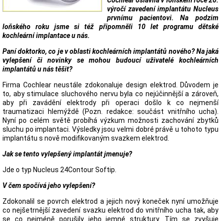
Cochlear oslavila v loňském roce 20.
výročí zavedení implantátu Nucleus
prvnímu pacientovi. Na podzim
loňského roku jsme si též připomněli 10 let programu dětské
kochleární implantace u nás.
Paní doktorko, co je v oblasti kochleárních implantátů nového? Na jaká
vylepšení či novinky se mohou budoucí uživatelé kochleárních
implantátů u nás těšit?
Firma Cochlear neustále zdokonaluje design elektrod. Důvodem je
to, aby stimulace sluchového nervu byla co nejúčinnější a zároveň,
aby při zavádění elektrody při operaci došlo k co nejmenší
traumatizaci hlemýždě (Pozn. redakce: součást vnitřního ucha).
Nyní po celém světě probíhá výzkum možnosti zachování zbytků
sluchu po implantaci. Výsledky jsou velmi dobré právě u tohoto typu
implantátu s nově modifikovaným svazkem elektrod.
Jak se tento vylepšený implantát jmenuje?
Jde o typ Nucleus 24Contour Softip.
V čem spočívá jeho vylepšení?
Zdokonalil se povrch elektrod a jejich nový koneček nyní umožňuje
co nejšetrnější zavedení svazku elektrod do vnitřního ucha tak, aby
se co nejméně porušily jeho jemné struktury. Tím se zvyšuje