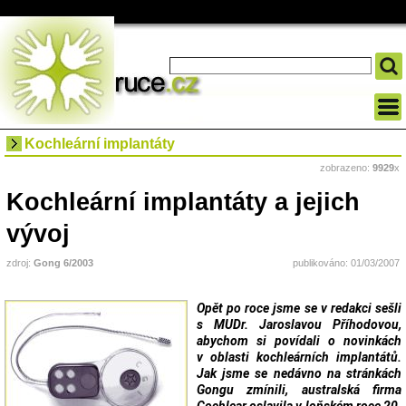
Kochleární implantáty
zobrazeno:
9929
x
Kochleární implantáty a jejich
vývoj
zdroj:
Gong 6/2003
publikováno: 01/03/2007
Opět po roce jsme se v redakci sešli
s MUDr. Jaroslavou Příhodovou,
abychom si povídali o novinkách
v oblasti kochleárních implantátů.
Jak jsme se nedávno na stránkách
Gongu zmínili, australská firma