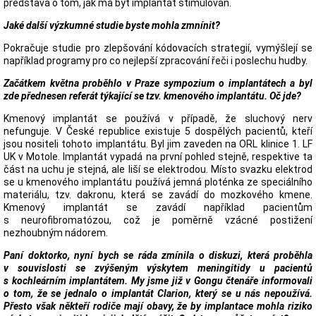
představa o tom, jak má být implantát stimulován.
Jaké další výzkumné studie byste mohla zmnínit?
Pokračuje studie pro zlepšování kódovacích strategií, vymýšlejí se
například programy pro co nejlepší zpracování řeči i poslechu hudby.
Začátkem května proběhlo v Praze sympozium o implantátech a byl
zde přednesen referát týkající se tzv. kmenového implantátu. Oč jde?
Kmenový implantát se používá v případě, že sluchový nerv
nefunguje. V České republice existuje 5 dospělých pacientů, kteří
jsou nositeli tohoto implantátu. Byl jim zaveden na ORL klinice 1. LF
UK v Motole. Implantát vypadá na první pohled stejně, respektive ta
část na uchu je stejná, ale liší se elektrodou. Místo svazku elektrod
se u kmenového implantátu používá jemná ploténka ze speciálního
materiálu, tzv. dakronu, která se zavádí do mozkového kmene.
Kmenový implantát se zavádí například pacientům
s neurofibromatózou, což je poměrně vzácné postižení
nezhoubným nádorem.
Paní doktorko, nyní bych se ráda zmínila o diskuzi, která proběhla
v souvislosti se zvýšeným výskytem meningitidy u pacientů
s kochleárním implantátem. My jsme již v Gongu čtenáře informovali
o tom, že se jednalo o implantát Clarion, který se u nás nepoužívá.
Přesto však někteří rodiče mají obavy, že by implantace mohla riziko