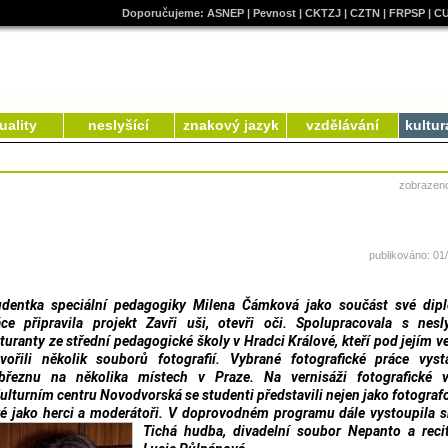
Doporučujeme:
ASNEP
|
Pevnost
|
CKTZJ
|
CZTN
|
FRPSP
|
C
uality
neslyšící
znakový jazyk
vzdělávání
kultur
zobrazen
publikováno: 01
udentka speciální pedagogiky Milena Čámková jako součást své dip
áce připravila projekt Zavři uši, otevři oči. Spolupracovala s nesl
turanty ze střední pedagogické školy v Hradci Králové, kteří pod jejím 
tvořili několik souborů fotografií. Vybrané fotografické práce vyst
březnu na několika místech v Praze. Na vernisáži fotografické v
ulturním centru Novodvorská se studenti představili nejen jako fotografo
ké jako herci a moderátoři. V doprovodném programu dále v
ystoupila 
Tichá hudba, divadelní soubor Nepanto a reci