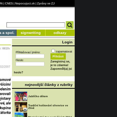
UN
|
CNES
|
Nepocujuci.sk
|
Zprávy ve ZJ
a a spol.
signwriting
odkazy
Login
o:
6610
x
zapamatovat
Přihlašovací jméno:
Heslo:
Zaregistruj se,
je to zdarma!
/02/2007
Zapomněl(a) jsi
heslo?
lomové
yšícími
nejnovější články z rubriky
vedením
avovali
Jablíčko dětem
ýstavy
vé, ale
Tradiční koštování slivovice ve
skupina
Zlíně
tátorka