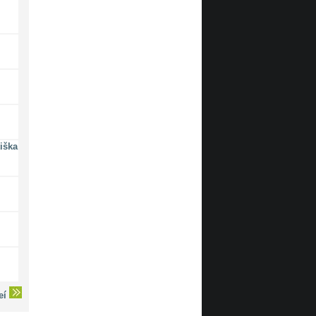
iška
deí