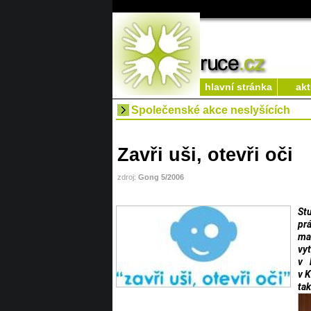
hlavní stránka
akt
Společenské akce neslyšících
Zavři uši, otevři oči
zdroj:
Gong 5/2006
St
pr
ma
vy
v 
v K
ta