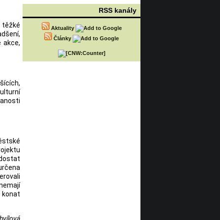
RSS kanály
o těžké
Aktuality
adšení,
Články
é akce,
šících,
ulturní
anosti
Městské
rojektu
 dostat
 určena
erovali
 nemají
 konat
hvílová