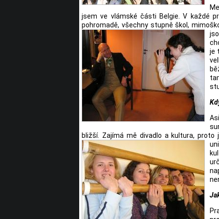
Me
jsem ve vlámské části Belgie. V každé pr
pohromadě, všechny stupně škol, mimoškoln
js
ch
je
ve
bě
ta
st
Kdy
As
su
bližší. Zajímá mě divadlo a kultura, prot
un
kul
ur
na
nen
Jak
Pr