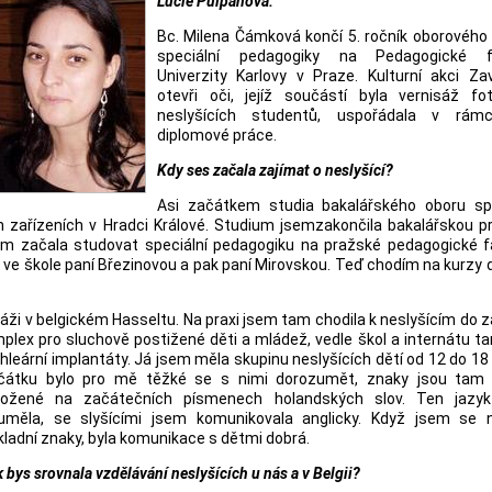
Lucie Půlpánová.
Bc. Milena Čámková končí 5. ročník oborového
speciální pedagogiky na Pedagogické f
Univerzity Karlovy v Praze. Kulturní akci Zav
otevři oči, jejíž součástí byla vernisáž fot
neslyšících studentů, uspořádala v rám
diplomové práce.
Kdy ses začala zajímat o neslyšící?
Asi začátkem studia bakalářského oboru spe
h zařízeních v Hradci Králové. Studium jsemzakončila bakalářskou p
em začala studovat speciální pedagogiku na pražské pedagogické fa
a ve škole paní Březinovou a pak paní Mirovskou. Teď chodím na kurzy
táži v belgickém Hasseltu. Na praxi jsem tam chodila k neslyšícím do z
 komplex pro sluchově postižené děti a mládež, vedle škol a internátu t
hleární implantáty. Já jsem měla skupinu neslyšících dětí od 12 do
18 
čátku bylo pro mě těžké se s nimi dorozumět, znaky jsou tam
ložené na začátečních písmenech holandských slov. Ten jazy
uměla, se slyšícími jsem komunikovala anglicky. Když jsem se n
kladní znaky, byla komunikace s dětmi dobrá.
 bys srovnala vzdělávání neslyšících u nás a v Belgii?