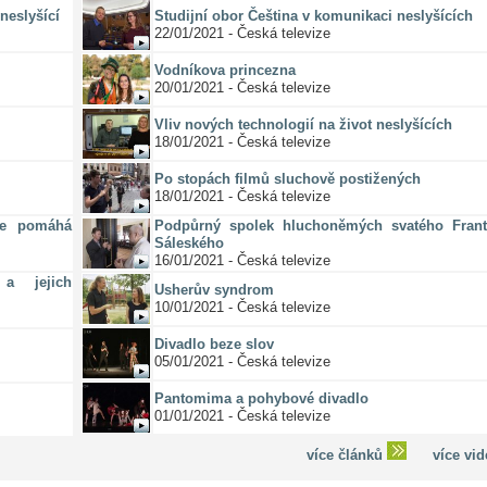
neslyšící
Studijní obor Čeština v komunikaci neslyšících
22/01/2021 - Česká televize
Vodníkova princezna
20/01/2021 - Česká televize
Vliv nových technologií na život neslyšících
18/01/2021 - Česká televize
Po stopách filmů sluchově postižených
18/01/2021 - Česká televize
ze pomáhá
Podpůrný spolek hluchoněmých svatého Frant
Sáleského
16/01/2021 - Česká televize
a jejich
Usherův syndrom
10/01/2021 - Česká televize
Divadlo beze slov
05/01/2021 - Česká televize
Pantomima a pohybové divadlo
01/01/2021 - Česká televize
více článků
více vi