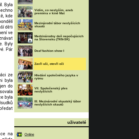
l. Byla
šechno
Vidím, co neslyším, aneb
premiéra v kině Mat
tě, kde
pondělí
Mezinárodní tábor neslyšících
ší děti
skautů
není ve
Medzinárodny deň nepočujúcich
znávat
na Slovensku (TKN-SK)
. Byly
vé. Pár
Deaf fashion show I
Zavři uši, otevři oči
áci ze
Hledání společného jazyka v
rytmu
i byla
 jen do
VII. Společenský ples
sovala
neslyšících
ce byla
III. Mezinárodní skautský tábor
edsudků
neslyšících skautů
 předat
uživatelé
áce na
Online