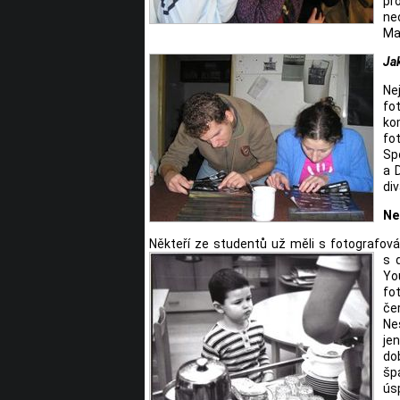
pr
ne
Mat
Ja
Ne
fo
ko
fo
Sp
a 
di
Ne
Někteří ze studentů už měli s fotografo
s 
Yo
fo
če
Ne
jen
do
šp
ús