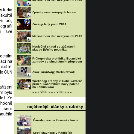
Mezinárodní den neslyšících 2014
 studia
Zpřístupnění veřejných budov
akultě
ři uši,
Znakuji tedy jsem 2014
ografií
ci své
Mezinárodní den neslyšících 2013
Neslyšící skauti se zúčastnili
plavby jitřního poutníka
ciální
Průkopnická prohlídka Botanické
rací na
zahrady se simultánním přepisem
kultě.
 do ČUN
Akce Gruntwig; Martin Novák
Workshop kresby v Tiché kavárně
přinesl účastníkům nový pohled
ařízení
na komunikaci
am bylo
« « « VÍCE « « « VÍCE « « «
let. Ze
 hodně
nejčtenější články z rubriky
k jsem
aučila
Čarodějnice na Císařské louce
Letní slavnosti v Radlicích