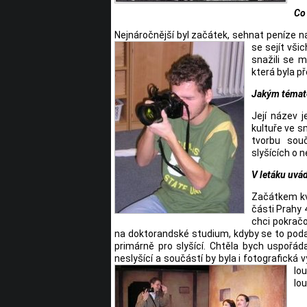
Co 
Nejnáročnější byl začátek, sehnat peníze na 
se sejít vši
snažili se m
která byla př
Jakým témate
Její název j
kultuře ve s
tvorbu sou
slyšících o n
V letáku uvád
Začátkem kvě
části Prahy 
chci pokračo
na doktorandské studium, kdyby se to poda
primárně pro slyšící. Chtěla bych uspořáda
neslyšící a součástí by byla i fotografická
lo
lou