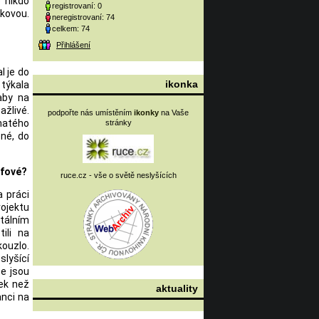
o nikdo
registrovaní: 0
kovou.
neregistrovaní: 74
celkem: 74
Přihlášení
l je do
ikonka
týkala
aby na
žlivé.
podpořte nás umístěním
ikonky
na Vaše
hatého
stránky
né, do
afové?
ruce.cz - vše o světě neslyšících
 práci
rojektu
tálním
ili na
ouzlo.
slyšící
že jsou
tek než
aktuality
anci na