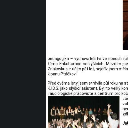
pedagogika – vychovatelství ve speciálníc
téma Enkulturace neslyšících. Mezitím js
Znakovku se učím pět let, nejdřív jsem měl
k panu Ptáčkovi.
Před dvěma lety jsem strávila půl roku na s
K.I.D.S. jako slyšící asistent. Byl to velký
i audiologické pracoviště a centrum pro koc
za
za
ne
zá
Jak