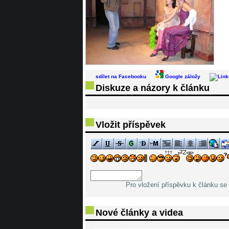
sdílet na Facebooku
Google záložy
Diskuze a názory k článku
Vložit příspěvek
Pro vložení příspěvku k článku se 
Nové články a videa