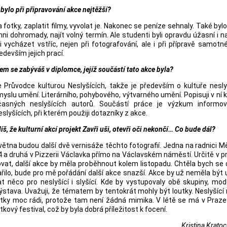
bylo při připravování akce nejtěžší?
fotky, zaplatit filmy, vyvolat je. Nakonec se peníze sehnaly. Také byl
chni dohromady, najít volný termín. Ale studenti byli opravdu
úžasní i n
i vycházet vstříc, nejen při fotografování, ale i při přípravě samotn
edevším jejich prací.
m se zabýváš v diplomce, jejíž součástí tato akce byla?
e Průvodce kulturou Neslyšících, takže je především o kultuře nesly
myslu umění. Literárního, pohybového, výtvarného umění. Popisuji v ní k
časných neslyšících autorů. Součástí práce je výzkum informov
eslyšících, při kterém použiji dotazníky z akce.
íš, že kulturní akcí projekt Zavři uši, otevři oči nekončí… Co bude dál?
tna budou další dvě vernisáže těchto fotografií. Jedna na radnici 
4 a druhá v Pizzerii Václavka přímo na Václavském náměstí. Určitě v p
vat, další akce by měla proběhnout kolem listopadu. Chtěla bych se
řilo, bude pro mě pořádání další akce snazší. Akce by už neměla být
t něco pro neslyšící i slyšící. Kde by vystupovaly obě skupiny, mod
 výstava. Uvažuji, že tématem by tentokrát mohly být loutky. Neslyšící
utky moc rádi, protože tam
není žádná mimika. V létě se má v Praze
tkový festival, což by byla dobrá příležitost k focení.
Kristina Kratoc