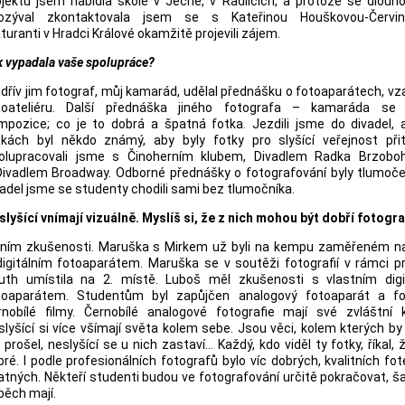
ojektu jsem nabídla škole v Ječné, v Radlicích, a protože se dlouh
ozýval zkontaktovala jsem se s Kateřinou Houškovou-Červin
uranti v Hradci Králové okamžitě projevili zájem.
k vypadala vaše spolupráce?
jdřív jim fotograf, můj kamarád, udělal přednášku o fotoaparátech, vza
toateliéru. Další přednáška jiného fotografa – kamaráda se 
mpozice; co je to dobrá a špatná fotka. Jezdili jsme do divadel, 
tkách byl někdo známý, aby byly fotky pro slyšící veřejnost přita
olupracovali jsme s Činoherním klubem, Divadlem Radka Brzobo
Divadlem Broadway. Odborné přednášky o fotografování byly tlumoče
vadel jsme se studenty chodili sami bez tlumočníka.
slyšící vnímají vizuálně. Myslíš si, že z nich mohou být dobří fotogr
váním zkušenosti. Maruška s Mirkem už byli na kempu zaměřeném na
digitálním fotoaparátem. Maruška se v soutěži fotografií
v rámci p
uth umístila na 2. místě. Luboš měl zkušenosti s vlastním digi
toaparátem. Studentům byl zapůjčen analogový fotoaparát a fot
rnobílé filmy. Černobílé analogové fotografie mají své zvláštní k
slyšící si více všímají světa kolem sebe. Jsou věci, kolem kterých by 
 prošel, neslyšící se u nich zastaví… Každý, kdo viděl ty fotky, říkal, 
bré. I podle profesionálních fotografů bylo víc dobrých, kvalitních fo
atných. Někteří studenti budou ve fotografování určitě pokračovat, š
pěch mají.