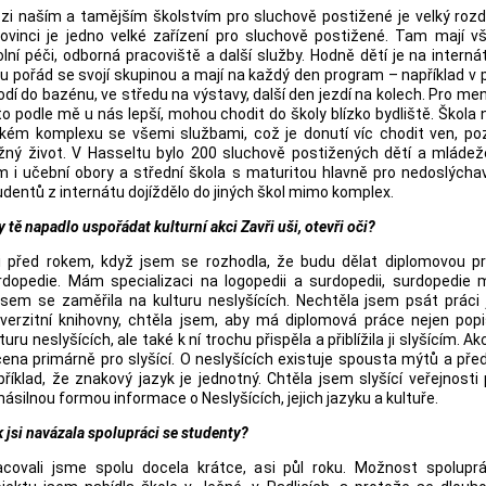
zi naším a tamějším školstvím pro sluchově postižené je velký rozdí
ovinci je jedno velké zařízení pro sluchově postižené. Tam mají v
í péči, odborná pracoviště a další služby.
Hodně dětí je na interná
ou pořád se svojí skupinou a mají na každý den program – například v 
odí do bazénu, ve středu na výstavy, další den jezdí na kolech. Pro men
 to podle mě u nás lepší, mohou chodit do školy blízko bydliště. Škola 
lkém komplexu se všemi službami, což je donutí víc chodit ven, po
žný život. V Hasseltu bylo 200 sluchově postižených dětí a mládeže
m i učební obory a střední škola s maturitou hlavně pro nedoslýcha
udentů z internátu dojíždělo do jiných škol mimo komplex.
 tě napadlo uspořádat kulturní akci Zavři uši, otevři oči?
i před rokem, když jsem se rozhodla, že budu dělat diplomovou pr
rdopedie. Mám specializaci na logopedii a surdopedii, surdopedie m
o jsem se zaměřila na kulturu neslyšících. Nechtěla jsem psát práci
iverzitní knihovny, chtěla jsem, aby má diplomová práce nejen popi
turu neslyšících, ale také k ní trochu přispěla a přiblížila ji slyšícím. Ak
čena primárně pro slyšící. O neslyšících existuje spousta mýtů a př
příklad, že znakový jazyk je jednotný. Chtěla jsem slyšící veřejnosti
ásilnou formou informace o Neslyšících, jejich jazyku a kultuře.
 jsi navázala spolupráci se studenty?
acovali jsme spolu docela krátce, asi půl roku. Možnost spolupr