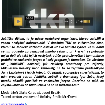
Jablíčko dětem, to je název neziskové organizace, kterou založili a
vedou neslyšící dobrovolníci. V dnešním TKN se zúčastníme akce,
kterou se Jablíčko rozhodlo oslavit už své pětileté výročí. Za tu dobu
se jim podařilo zorganizovat mnoho setkání, při kterých se pobavily
nejen děti, ale také jejich neslyšící rodiče, protože veškerá komunikace
probíhá ve znakovém jazyce a i celý program je tlumočen. Co všechno
už „Jablíčkáři“ dokázali, jak získávají prostředky pro zájezdy,
Mikulášské besídky nebo karnevaly, na to se zeptáme předsedkyně
Jany Lapčákové i jejích kolegů. Co přináší spolupráce s neslyšícími, to
nám prozradí patron Jablíčka, zpěvák a dramaturg Igor Šebo, který
natočil několik písniček ve znakovém jazyce. Dozvíme se také, co
chystá Jablíčko do budoucna a na co se můžeme těšit.
Moderátoři: Zlata Kurcová, Josef Brožík
Transliterátor znakované češtiny: Emílie Mrzlíková
stránky pořadu