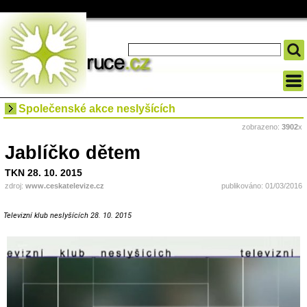
Společenské akce neslyšících
zobrazeno:
3902
x
Jablíčko dětem
TKN 28. 10. 2015
zdroj:
www.ceskatelevize.cz
publikováno: 01/03/2016
Televizní klub neslyšících 28. 10. 2015