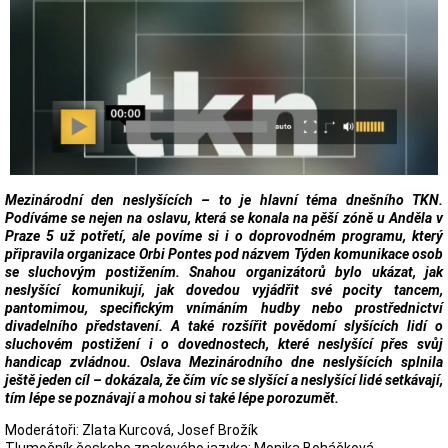
Mezinárodní den neslyšících – to je hlavní téma dnešního TKN.
Podíváme se nejen na oslavu, která se konala na pěší zóně u Anděla v
Praze 5 už potřetí, ale povíme si i o doprovodném programu, který
připravila organizace Orbi Pontes pod názvem Týden komunikace osob
se sluchovým postižením. Snahou organizátorů bylo ukázat, jak
neslyšící komunikují, jak dovedou vyjádřit své pocity tancem,
pantomimou, specifickým vnímáním hudby nebo prostřednictví
divadelního představení. A také rozšířit povědomí slyšících lidí o
sluchovém postižení i o dovednostech, které neslyšící přes svůj
handicap zvládnou. Oslava Mezinárodního dne neslyšících splnila
ještě jeden cíl – dokázala, že čím víc se slyšící a neslyšící lidé setkávají,
tím lépe se poznávají a mohou si také lépe porozumět.
Moderátoři: Zlata Kurcová, Josef Brožík