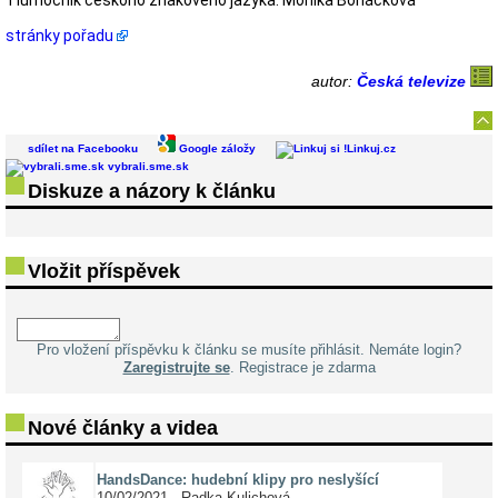
Tlumočník českoho znakového jazyka: Monika Boháčková
stránky pořadu
autor:
Česká televize
sdílet na Facebooku
Google záložy
Linkuj.cz
vybrali.sme.sk
Diskuze a názory k článku
Vložit příspěvek
Pro vložení příspěvku k článku se musíte přihlásit. Nemáte login?
Zaregistrujte se
. Registrace je zdarma
Nové články a videa
HandsDance: hudební klipy pro neslyšící
10/02/2021 - Radka Kulichová