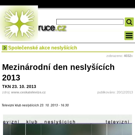
Společenské akce neslyšících
zobrazeno:
4032
x
Mezinárodní den neslyšících
2013
TKN 23. 10. 2013
zdroj:
www.ceskatelevize.cz
publikováno: 20/12/2013
Televizní klub neslyšících 23. 10. 2013 - 16:30