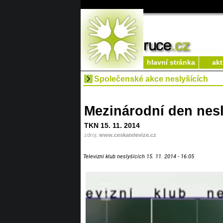
hlavní stránka
akt
Společenské akce neslyšících
Mezinárodní den nesl
TKN 15. 11. 2014
zdroj:
www.ceskatelevize.cz
Televizní klub neslyšících 15. 11. 2014 - 16:05