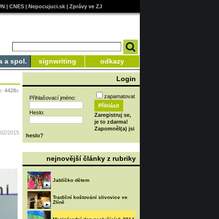
UN
|
CNES
|
Nepocujuci.sk
|
Zprávy ve ZJ
a a spol.
signwriting
odkazy
Login
o:
4428
x
zapamatovat
Přihlašovací jméno:
Heslo:
Zaregistruj se,
je to zdarma!
Zapomněl(a) jsi
/02/2015
heslo?
nejnovější články z rubriky
Jablíčko dětem
Tradiční koštování slivovice ve
Zlíně