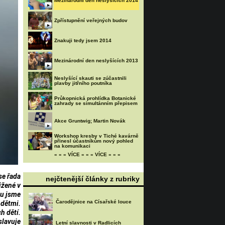
Mezinárodní den neslyšících 2014
Zpřístupnění veřejných budov
Znakuji tedy jsem 2014
Mezinárodní den neslyšících 2013
Neslyšící skauti se zúčastnili
plavby jitřního poutníka
Průkopnická prohlídka Botanické
zahrady se simultánním přepisem
Akce Gruntwig; Martin Novák
Workshop kresby v Tiché kavárně
přinesl účastníkům nový pohled
na komunikaci
« « « VÍCE « « « VÍCE « « «
se řada
nejčtenější články z rubriky
ižené v
ou jsme
Čarodějnice na Císařské louce
 dětmi.
h dětí.
slavuje
Letní slavnosti v Radlicích