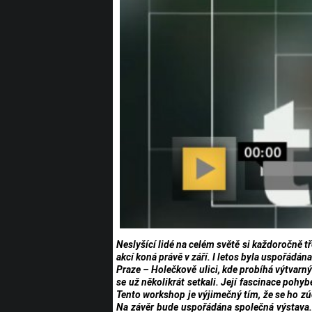
Neslyšící lidé na celém světě si každoročně t
akcí koná právě v září. I letos byla uspořádá
Praze – Holečkově ulici, kde probíhá výtvar
se už několikrát setkali. Její fascinace pohy
Tento workshop je výjimečný tím, že se ho zúča
Na závěr bude uspořádána společná výstava. 