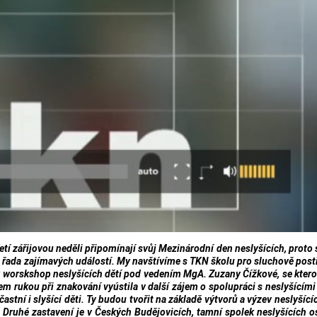
řetí zářijovou neděli připomínají svůj Mezinárodní den neslyšících, proto 
na řada zajímavých událostí. My navštívíme s TKN školu pro sluchově post
ný worskshop neslyšících dětí pod vedením MgA. Zuzany Čížkové, se kter
bem rukou při znakování vyústila v další zájem o spolupráci s neslyšícími
stní i slyšící děti. Ty budou tvořit na základě výtvorů a výzev neslyšícíc
Druhé zastavení je v Českých Budějovicích, tamní spolek neslyšících o