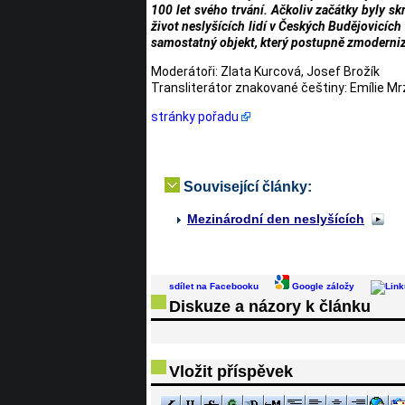
100 let svého trvání. Ačkoliv začátky byly sk
život neslyšících lidí v Českých Budějovicích
samostatný objekt, který postupně zmodernizo
Moderátoři: Zlata Kurcová, Josef Brožík
Transliterátor znakované češtiny: Emílie Mr
stránky pořadu
Související články:
Mezinárodní den neslyšících
sdílet na Facebooku
Google záložy
Diskuze a názory k článku
Vložit příspěvek