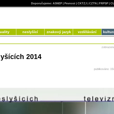
Doporučujeme:
ASNEP
|
Pevnost
|
CKTZJ
|
CZTN
|
FRPSP
|
C
uality
neslyšící
znakový jazyk
vzdělávání
kultur
zobrazen
yšících 2014
publikováno: 15