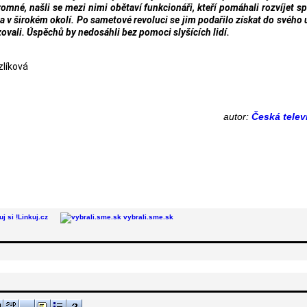
romné, našli se mezi nimi obětaví funkcionáři, kteří pomáhali rozvíjet s
 a v širokém okolí. Po sametové revoluci se jim podařilo získat do svého 
vali. Úspěchů by nedosáhli bez pomoci slyšících lidí.
zlíková
autor:
Česká telev
Linkuj.cz
vybrali.sme.sk