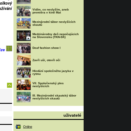
polkový
užívání
Vidím, co neslyším, aneb
premiéra v kině Mat
Mezinárodní tábor neslyšících
skautů
Medzinárodny deň nepočujúcich
na Slovensku (TKN-SK)
Deaf fashion show I
ize
Zavři uši, otevři oči
Hledání společného jazyka v
rytmu
VII. Společenský ples
neslyšících
III. Mezinárodní skautský tábor
neslyšících skautů
uživatelé
Online