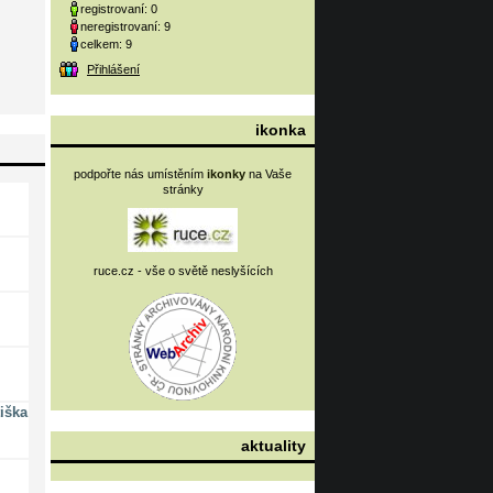
registrovaní: 0
neregistrovaní: 9
celkem: 9
Přihlášení
ikonka
podpořte nás umístěním
ikonky
na Vaše
stránky
ruce.cz - vše o světě neslyšících
iška
aktuality