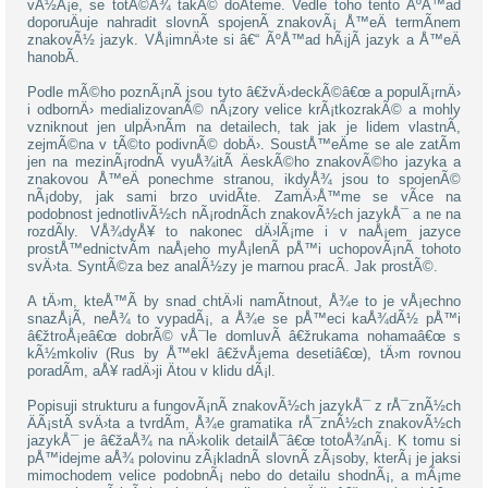
vÃ½Å¡e, se totÃ©Å¾ takÃ© doÄteme. Vedle toho tento ÃºÅ™ad
doporuÄuje nahradit slovnÃ­ spojenÃ­ znakovÃ¡ Å™eÄ termÃ­nem
znakovÃ½ jazyk. VÅ¡imnÄ›te si â€“ ÃºÅ™ad hÃ¡jÃ­ jazyk a Å™eÄ
hanobÃ­.
Podle mÃ©ho poznÃ¡nÃ­ jsou tyto â€žvÄ›deckÃ©â€œ a populÃ¡rnÄ›
i odbornÄ› medializovanÃ© nÃ¡zory velice krÃ¡tkozrakÃ© a mohly
vzniknout jen ulpÄ›nÃ­m na detailech, tak jak je lidem vlastnÃ­,
zejmÃ©na v tÃ©to podivnÃ© dobÄ›. SoustÅ™eÄme se ale zatÃ­m
jen na mezinÃ¡rodnÃ­ vyuÅ¾itÃ­ ÄeskÃ©ho znakovÃ©ho jazyka a
znakovou Å™eÄ ponechme stranou, ikdyÅ¾ jsou to spojenÃ©
nÃ¡doby, jak sami brzo uvidÃ­te. ZamÄ›Å™me se vÃ­ce na
podobnost jednotlivÃ½ch nÃ¡rodnÃ­ch znakovÃ½ch jazykÅ¯ a ne na
rozdÃ­ly. VÅ¾dyÅ¥ to nakonec dÄ›lÃ¡me i v naÅ¡em jazyce
prostÅ™ednictvÃ­m naÅ¡eho myÅ¡lenÃ­ pÅ™i uchopovÃ¡nÃ­ tohoto
svÄ›ta. SyntÃ©za bez analÃ½zy je marnou pracÃ­. Jak prostÃ©.
A tÄ›m, kteÅ™Ã­ by snad chtÄ›li namÃ­tnout, Å¾e to je vÅ¡echno
snazÅ¡Ã­, neÅ¾ to vypadÃ¡, a Å¾e se pÅ™eci kaÅ¾dÃ½ pÅ™i
â€žtroÅ¡eâ€œ dobrÃ© vÅ¯le domluvÃ­ â€žrukama nohamaâ€œ s
kÃ½mkoliv (Rus by Å™ekl â€žvÅ¡ema desetiâ€œ), tÄ›m rovnou
poradÃ­m, aÅ¥ radÄ›ji Ätou v klidu dÃ¡l.
Popisuji strukturu a fungovÃ¡nÃ­ znakovÃ½ch jazykÅ¯ z rÅ¯znÃ½ch
ÄÃ¡stÃ­ svÄ›ta a tvrdÃ­m, Å¾e gramatika rÅ¯znÃ½ch znakovÃ½ch
jazykÅ¯ je â€žaÅ¾ na nÄ›kolik detailÅ¯â€œ totoÅ¾nÃ¡. K tomu si
pÅ™idejme aÅ¾ polovinu zÃ¡kladnÃ­ slovnÃ­ zÃ¡soby, kterÃ¡ je jaksi
mimochodem velice podobnÃ¡ nebo do detailu shodnÃ¡, a mÃ¡me