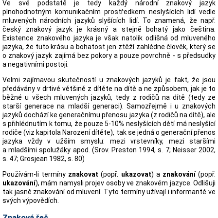
Ve své podstatě je tedy každý národní znakový jazyk
plnohodnotným komunikačním prostředkem neslyšících lidí vedle
mluvených národních jazyků slyšících lidí. To znamená, že např.
český znakový jazyk je krásný a stejně bohatý jako čeština.
Existence znakového jazyka je však natolik odlišná od mluveného
jazyka, že tuto krásu a bohatost jen ztěží zahlédne člověk, který se
o znakový jazyk zajímá bez pokory a pouze povrchně - s předsudky
a negativními postoji.
Velmi zajímavou skutečností u znakových jazyků je fakt, že jsou
předávány v drtivé většině z dítěte na dítě a ne způsobem, jak je to
běžné u všech mluvených jazyků, tedy z rodičů na dítě (tedy ze
starší generace na mladší generaci). Samozřejmě i u znakových
jazyků dochází ke generačnímu přenosu jazyka (z rodičů na dítě), ale
s přihlédnutím k tomu, že pouze 5-10% neslyšících dětí má neslyšící
rodiče (viz kapitola Narození dítěte), tak se jedná o generační přenos
jazyka vždy v užším smyslu: mezi vrstevníky, mezi staršími
a mladšími spolužáky apod. (Srov. Preston 1994, s. 7; Neisser 2002,
s. 47; Grosjean 1982, s. 80)
Používám-li termíny
znakovat
(popř.
ukazovat
) a
znakování
(popř.
ukazování
), mám namysli projev osoby ve znakovém jazyce. Odlišuji
tak jasně znakování od mluvení. Tyto termíny užívají i informanté ve
svých výpovědích.
Znaková řeč