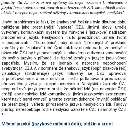
podoby. Od ZJ se znakové systémy liší nejen vztahem k mluvenému
jazyku (jejich odvozenost naproti neodvozenosti ZJ), ale i oblastí svého
užívání: obvykle nejsou běžně užívány v komunikaci neslyšící - neslyšící.
"
Jiným problémem je fakt, že znakovaná čeština byla dlouhou dobu
nahlížena jako prestižnější "varieta" ČZJ. Jinými slovy: uměle
vytvořený komunikační systém byl funkčně i "jazykově" nadřazen
přirozenému jazyku Neslyšících. Tuto prestižnost uměle tvořili
a podporovali i "tlumočníci", aby docílili "přesnějšího" překladu
z češtiny do "znakové řeči". Činili tak bez ohledu na to, že neslyšící
uživatelé ČZJ by byli povolanější k takovému citlivému zasahování
do svého jazyka v případě, že řízené změny v jazyce jsou vůbec
zapotřebí. Myslím, že se jednalo o naprosté nepochopení
svébytnosti ČZJ. A v domnění, že znakový jazyk (popř. znaková řeč)
vizualizuje (zviditelňuje) jazyk mluvený, se ČZJ upravoval
a přibližoval více a více češtině. Takto potlačovaná prestižnost
přirozeného jazyka je stejně nesmyslná. Neslyšící uživatelé ČZJ
neopustí svůj jazyk jenom proto, že někteří lidé (ani neznající ČZJ)
chtějí, aby neslyšící lidé komunikovali jiným jazykovým systémem,
který navíc sami vymyslí, a tento systém dokonce (mylně) pokládají
za prestižnější varietu přirozeného jazyka neslyšících lidí. Takový
přístup nerespektuje rodilé neslyšící uživatele ČZJ i samotný ČZJ.
100
Míšení jazyků (jazykové míšení kódů); pidžin a kreol