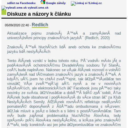
sdílet na Facebooku
Google záložy
Linkuj.cz
vybrali.sme.sk
Diskuze a názory k článku
Redlich
05/09/2020 22:40 -
Aktualizace pojmu znakovÃ¡ Å™eÄ a zamyÅ¡lenÃ­ nad
univerzÃ¡lnÃ­mi principy znakovÃ½ch jazykÅ¯ (Redlich, 2020)
ZnakovÃ¡ Å™eÄ hluchÃ½ch lidÃ­ aneb ochota ke znakovÃ©mu
jazyku lidÃ­ neslyÅ¡Ã­cÃ­ch
Tento ÄlÃ¡nek vznikl v lednu tohoto roku. PÅ¯vodnÄ› mÄ›lo jÃ­t o
podÄ›kovÃ¡nÃ­ ochotnickÃ©mu DivadelnÃ­mu souboru Tyl SlanÃ¡,
coÅ¾ bude naplnÄ›no. Nakonec se vÅ¡ak ÄlÃ¡nek rozrostl o volnÃ©
zamyÅ¡lenÃ­ nad tÃ©matem znakovÃ½ jazyk a znakovÃ¡ Å™eÄ. A
kdyÅ¾ uÅ¾ jsem ho chtÄ›l zveÅ™ejnit, tak â€žpÅ™iÅ¡elâ€œ ten
virusâ€¦ VÅ¡e zveÅ™ejÅˆuji aÅ¾ nynÃ­ a ne v novinÃ¡ch
tiÅ¡tÄ›nÃ½ch, ale elektronickÃ½ch â€“ Facebook jsou pÅ™eci taky
novinky ze svÄ›ta. â€žVirusâ€œ a dobÅ™Ã­ lidÃ© zpÅ¯sobili, Å¾e
ÄlÃ¡nek bude obsahovat i podÄ›kovÃ¡nÃ­ do vÃ­ce stran â€“ za Klub
NeslyÅ¡Ã­cÃ­ch Semily. ÄŒlÃ¡nek rovnÄ›Å¾ reflektuje nedÃ¡vnÃ©
pomatenÃ© doporuÄenÃ­ z ÃšÅ™adu ombudsmana s nÃ¡zvem:
â€žJak mluvit a psÃ¡t o lidech a s lidmi s postiÅ¾enÃ­mâ€œ. Tam
mÄ› bude zajÃ­mat problematika hluchÃ©ho ÄlovÄ›ka, tedy
sprÃ¡vnÄ› prÃ½ ÄlovÄ›ka neslyÅ¡Ã­cÃ­ho, a krÃ¡sa jeho znakovÃ©
Å™eÄi, tedy korektnÄ› asi jen jeho â€žpromluvâ€œ ve znakovÃ©m