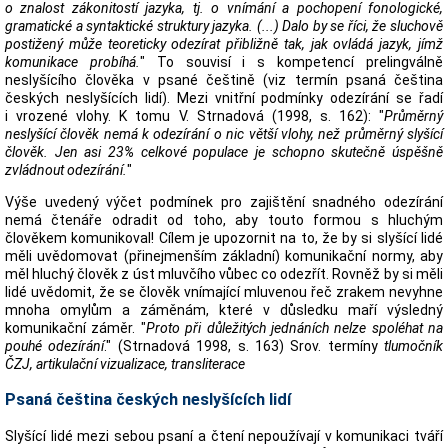
o znalost zákonitostí jazyka, tj. o vnímání a pochopení fonologické,
gramatické a syntaktické struktury jazyka. (...) Dalo by se říci, že sluchově
postižený může teoreticky odezírat přibližně tak, jak ovládá jazyk, jímž
komunikace probíhá.
" To souvisí i s kompetencí prelingválně
neslyšícího člověka v psané češtině (viz termín psaná čeština
českých neslyšících lidí). Mezi vnitřní podmínky odezírání se řadí
i vrozené vlohy. K tomu V. Strnadová (1998, s. 162): "
Průměrný
neslyšící člověk nemá k odezírání o nic větší vlohy, než průměrný slyšící
člověk. Jen asi 23% celkové populace je schopno skutečně úspěšně
zvládnout odezírání.
"
Výše uvedený výčet podmínek pro zajištění snadného odezírání
nemá čtenáře odradit od toho, aby touto formou s hluchým
člověkem komunikoval! Cílem je upozornit na to, že by si slyšící lidé
měli uvědomovat (přinejmenším základní) komunikační normy, aby
měl hluchý člověk z úst mluvčího vůbec co odezřít. Rovněž by si měli
lidé uvědomit, že se člověk vnímající mluvenou řeč zrakem nevyhne
mnoha omylům a záměnám, které v důsledku maří výsledný
komunikační záměr. "
Proto při důležitých jednáních nelze spoléhat na
pouhé odezírání
." (Strnadová 1998, s. 163) Srov. termíny
tlumočník
ČZJ, artikulační vizualizace, transliterace
Psaná čeština českých neslyšících lidí
Slyšící lidé mezi sebou psaní a čtení nepoužívají v komunikaci tváří