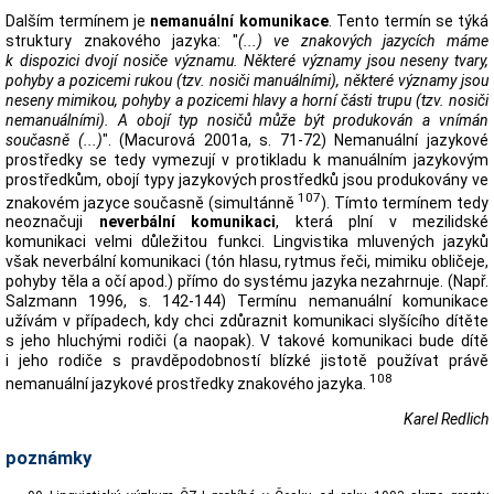
Dalším termínem je
nemanuální komunikace
. Tento termín se týká
struktury znakového jazyka: "
(...) ve znakových jazycích máme
k dispozici dvojí nosiče významu. Některé významy jsou neseny tvary,
pohyby a pozicemi rukou (tzv. nosiči manuálními), některé významy jsou
neseny mimikou, pohyby a pozicemi hlavy a horní části trupu (tzv. nosiči
nemanuálními). A obojí typ nosičů může být produkován a vnímán
současně (...)
". (Macurová 2001a, s. 71-72) Nemanuální jazykové
prostředky se tedy vymezují v protikladu k manuálním jazykovým
prostředkům, obojí typy jazykových prostředků jsou produkovány ve
107
znakovém jazyce současně (simultánně
). Tímto termínem tedy
neoznačuji
neverbální komunikaci
, která plní v mezilidské
komunikaci velmi důležitou funkci. Lingvistika mluvených jazyků
však neverbální komunikaci (tón hlasu, rytmus řeči, mimiku obličeje,
pohyby těla a očí apod.) přímo do systému jazyka nezahrnuje. (Např.
Salzmann 1996, s. 142-144) Termínu nemanuální komunikace
užívám v případech, kdy chci zdůraznit komunikaci slyšícího dítěte
s jeho hluchými rodiči (a naopak). V takové komunikaci bude dítě
i jeho rodiče s pravděpodobností blízké jistotě používat právě
108
nemanuální jazykové prostředky znakového jazyka.
Karel Redlich
poznámky