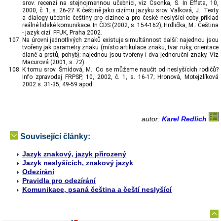
srov. recenzi na stejnojmennou učebnici, viz Csonka, Š. In Effeta, 10,
2000, č. 1, s. 26-27 K češtině jako cizímu jazyku srov. Valková, J.: Texty
a dialogy učebnic češtiny pro cizince a pro české neslyšící coby příklad
reálné lidské komunikace. In ČDS (2002, s. 154-162); Hrdlička, M.: Čeština
- jazyk cizí. FFUK, Praha 2002.
Na úrovni jednotlivých znaků existuje simultánnost další: najednou jsou
tvořeny jak parametry znaku (místo artikulace znaku, tvar ruky, orientace
dlaně a prstů, pohyb); najednou jsou tvořeny i dva jednoruční znaky. Viz
Macurová (2001, s. 72)
K tomu srov. Šmídová, M.: Co se můžeme naučit od neslyšících rodičů?
Info zpravodaj FRPSP, 10, 2002, č. 1, s. 16-17; Hronová, Motejzlíková
2002 s. 31-35, 49-59 apod
autor:
Karel Redlich
Související články:
Jazyk znakový, jazyk přirozený
Jazyk neslyšících, znakový jazyk
Odezírání
Pravidla pro odezírání
Komunikace, psaná čeština a čeští neslyšící