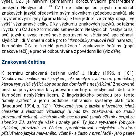
výše). ČZJ je hlavním (primárním) dorozumívacím prostředkem
99
českých Neslyšících.
ČZJ se odlišuje od jiných národních
znakových jazyků především svým slovníkem (zásobou znaků), ale
i systémovými rysy (gramatikou), které jednotlivé znaky spojují ve
vyšší významové celky. Díky výzkumu znakových jazyků, potažmo
i výzkumu ČZJ se zformovalo sebevědomí Neslyšících. Neslyšící hájí
svůj jazyk a svoje menšinové postavení ve většinové společnosti
slyšících lidí. V dnešní době proto "
tlumočníky znakové řeči
" nahrazují
tlumočníci ČZJ a "umělá prestižnost" znakované češtiny (popř.
znakové řeči) je pracně odbourávána z povědomí lidí (viz
dále
).
Znakovaná čeština
K termínu znakovaná čeština uvádí J. Hrubý (1996, s. 101):
"
Znakovaná čeština není jazykem, ale umělým systémem, pomůckou,
kterou vymysleli slyšící, aby se snáze domluvili s neslyšícími
." Znakovaná
čeština je využívána k vyučování češtiny u neslyšících dětí a k
tlumočení neslyšícím lidem. Z lingvistického pohledu pro tento
"
umělý systém
" a jemu podobné zahraniční systémy platí toto
(Macurová 1994, s. 121): "
Odvozené jsou z jazyka mluveného, jehož
charakter a vlastnosti 'vizualizují' (u nás tzv. znakovaná, 'do znaků
převedená' čeština). Jejich slovník sice do jisté (značné?) míry čerpá ze
slovníku ZJ, zahrnuje však i znaky jiné. Ty jsou vytvářené (obvykle
slyšícími) převážně za účelem zprostředkovat neslyšícím strukturu
příslušného jazyka mluveného, včetně - a často v první řadě - jeho psané