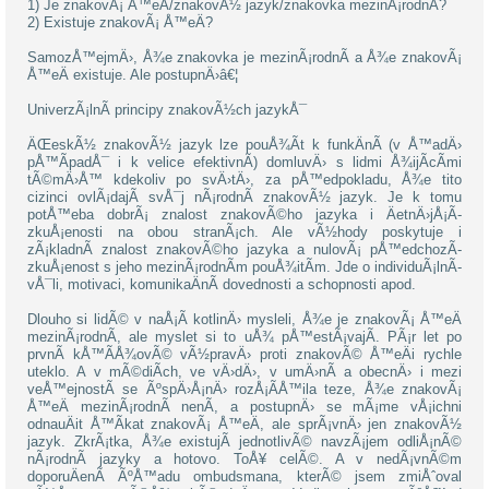
1) Je znakovÃ¡ Å™eÄ/znakovÃ½ jazyk/znakovka mezinÃ¡rodnÃ­?
2) Existuje znakovÃ¡ Å™eÄ?
SamozÅ™ejmÄ›, Å¾e znakovka je mezinÃ¡rodnÃ­ a Å¾e znakovÃ¡
Å™eÄ existuje. Ale postupnÄ›â€¦
UniverzÃ¡lnÃ­ principy znakovÃ½ch jazykÅ¯
ÄŒeskÃ½ znakovÃ½ jazyk lze pouÅ¾Ã­t k funkÄnÃ­ (v Å™adÄ›
pÅ™Ã­padÅ¯ i k velice efektivnÃ­) domluvÄ› s lidmi Å¾ijÃ­cÃ­mi
tÃ©mÄ›Å™ kdekoliv po svÄ›tÄ›, za pÅ™edpokladu, Å¾e tito
cizinci ovlÃ¡dajÃ­ svÅ¯j nÃ¡rodnÃ­ znakovÃ½ jazyk. Je k tomu
potÅ™eba dobrÃ¡ znalost znakovÃ©ho jazyka i ÄetnÄ›jÅ¡Ã­
zkuÅ¡enosti na obou stranÃ¡ch. Ale vÃ½hody poskytuje i
zÃ¡kladnÃ­ znalost znakovÃ©ho jazyka a nulovÃ¡ pÅ™edchozÃ­
zkuÅ¡enost s jeho mezinÃ¡rodnÃ­m pouÅ¾itÃ­m. Jde o individuÃ¡lnÃ­
vÅ¯li, motivaci, komunikaÄnÃ­ dovednosti a schopnosti apod.
Dlouho si lidÃ© v naÅ¡Ã­ kotlinÄ› mysleli, Å¾e je znakovÃ¡ Å™eÄ
mezinÃ¡rodnÃ­, ale myslet si to uÅ¾ pÅ™estÃ¡vajÃ­. PÃ¡r let po
prvnÃ­ kÅ™Ã­Å¾ovÃ© vÃ½pravÄ› proti znakovÃ© Å™eÄi rychle
uteklo. A v mÃ©diÃ­ch, ve vÄ›dÄ›, v umÄ›nÃ­ a obecnÄ› i mezi
veÅ™ejnostÃ­ se ÃºspÄ›Å¡nÄ› rozÅ¡Ã­Å™ila teze, Å¾e znakovÃ¡
Å™eÄ mezinÃ¡rodnÃ­ nenÃ­, a postupnÄ› se mÃ¡me vÅ¡ichni
odnauÄit Å™Ã­kat znakovÃ¡ Å™eÄ, ale sprÃ¡vnÄ› jen znakovÃ½
jazyk. ZkrÃ¡tka, Å¾e existujÃ­ jednotlivÃ© navzÃ¡jem odliÅ¡nÃ©
nÃ¡rodnÃ­ jazyky a hotovo. ToÅ¥ celÃ©. A v nedÃ¡vnÃ©m
doporuÄenÃ­ ÃºÅ™adu ombudsmana, kterÃ© jsem zmiÅˆoval