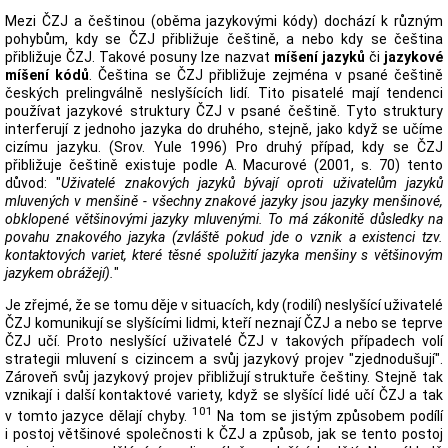
Mezi ČZJ a češtinou (oběma jazykovými kódy) dochází k různým
pohybům, kdy se ČZJ přibližuje češtině, a nebo kdy se čeština
přibližuje ČZJ. Takové posuny lze nazvat
míšení jazyků
či
jazykové
míšení kódů
. Čeština se ČZJ přibližuje zejména v psané češtině
českých prelingválně neslyšících lidí. Tito pisatelé mají tendenci
používat jazykové struktury ČZJ v psané češtině. Tyto struktury
interferují z jednoho jazyka do druhého, stejně, jako když se učíme
cizímu jazyku. (Srov. Yule 1996) Pro druhý případ, kdy se ČZJ
přibližuje češtině existuje podle A. Macurové (2001, s. 70) tento
důvod: "
Uživatelé znakových jazyků bývají oproti uživatelům jazyků
mluvených v menšině - všechny znakové jazyky jsou jazyky menšinové,
obklopené většinovými jazyky mluvenými. To má zákonitě důsledky na
povahu znakového jazyka (zvláště pokud jde o vznik a existenci tzv.
kontaktových variet, které těsné spolužití jazyka menšiny s většinovým
jazykem obrážejí).
"
Je zřejmé, že se tomu děje v situacích, kdy (rodilí) neslyšící uživatelé
ČZJ komunikují se slyšícími lidmi, kteří neznají ČZJ a nebo se teprve
ČZJ učí. Proto neslyšící uživatelé ČZJ v takových případech volí
strategii mluvení s cizincem a svůj jazykový projev "zjednodušují".
Zároveň svůj jazykový projev přibližují struktuře češtiny. Stejně tak
vznikají i další kontaktové variety, když se slyšící lidé učí ČZJ a tak
101
v tomto jazyce dělají chyby.
Na tom se jistým způsobem podílí
i postoj většinové společnosti k ČZJ a způsob, jak se tento postoj