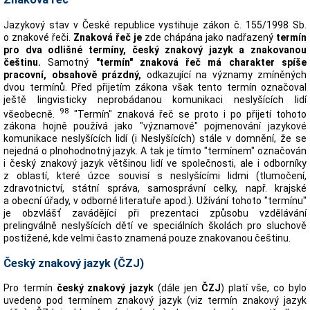
Jazykový stav v České republice vystihuje zákon č. 155/1998 Sb.
o znakové řeči.
Znaková řeč je
zde chápána jako nadřazený
termín
pro dva odlišné termíny, český znakový jazyk a znakovanou
češtinu.
Samotný
"termín" znaková řeč má charakter spíše
pracovní, obsahově prázdný,
odkazující na významy zmíněných
dvou termínů. Před přijetím zákona však tento termín označoval
ještě lingvisticky neprobádanou komunikaci neslyšících lidí
98
všeobecně.
"Termín" znaková řeč se proto i po přijetí tohoto
zákona hojně používá jako "významové" pojmenování jazykové
komunikace neslyšících lidí (i Neslyšících) stále v domnění, že se
nejedná o plnohodnotný jazyk. A tak je tímto "termínem" označován
i český znakový jazyk většinou lidí ve společnosti, ale i odborníky
z oblastí, které úzce souvisí s neslyšícími lidmi (tlumočení,
zdravotnictví, státní správa, samosprávní celky, např. krajské
a obecní úřady, v odborné literatuře apod.). Užívání tohoto "termínu"
je obzvlášť zavádějící při prezentaci způsobu vzdělávání
prelingválně neslyšících dětí ve speciálních školách pro sluchově
postižené, kde velmi často znamená pouze znakovanou češtinu.
Český znakový jazyk (ČZJ)
Pro termín
český znakový jazyk
(dále jen
ČZJ
) platí vše, co bylo
uvedeno pod termínem znakový jazyk (viz termín znakový jazyk