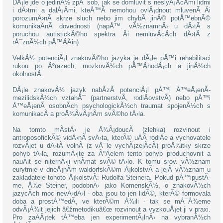
DÃ¡le jde o jedinÃ½ zpÅ¯sob, jak se domluvit s neslyÅ¡Ã­cÃ­mi lidmi
i dÄ›tmi a dalÅ¡Ã­mi, kteÅ™Ã­ nemohou ovlÃ¡dnout mluvenÃ­ Äi
porozumÄ›nÃ­ skrze sluch nebo jim chybÃ­ jinÃ© potÅ™ebnÃ©
komunikaÄnÃ­ dovednosti (napÅ™. vÃ½znamnÄ› u dÄ›tÃ­ s
poruchou autistickÃ©ho spektra Äi nemluvÃ­cÃ­ch dÄ›tÃ­ z
rÅ¯znÃ½ch pÅ™Ã­Äin).
VelkÃ½ potenciÃ¡l znakovÃ©ho jazyka je dÃ¡le pÅ™i rehabilitaci
rukou po Ãºrazech, mozkovÃ½ch pÅ™Ã­hodÃ¡ch a jinÃ½ch
okolnostÃ­.
DÃ¡le znakovÃ½ jazyk nabÃ­zÃ­ potenciÃ¡l pÅ™i Å™eÅ¡enÃ­
mezilidskÃ½ch vztahÅ¯ (partnerstvÃ­, rodiÄovstvÃ­) nebo pÅ™i
Å™eÅ¡enÃ­ osobnÃ­ch psychologickÃ½ch traumat spojenÃ½ch s
komunikacÃ­ a proÅ¾Ã­vÃ¡nÃ­m svÃ©ho tÄ›la.
Na tomto mÃ­stÄ› je Å¾Ã¡doucÃ­ (zlehka) rozvinout i
antroposofickÃ© vidÄ›nÃ­ svÄ›ta, kterÃ© uÄÃ­ rodiÄe a vychovatele
rozvÃ­jet u dÄ›tÃ­ volnÃ­ (z vÅ¯le vychÃ¡zejÃ­cÃ­) proÅ¾itky skrze
pohyb tÄ›la, rozumÄ›jte za ÃºÄelem tento pohyb produchovnit a
nauÄit se niternÄ›ji vnÃ­mat svÃ© tÄ›lo. K tomu srov. vÃ½znam
eurytmie v dneÅ¡nÃ­m waldorfskÃ©m Å¡kolstvÃ­ a jejÃ­ vÃ½znam u
zakladatele tohoto Å¡kolstvÃ­: Rudolfa Steinera. Pokud pÅ™ipustÃ­
me, Å¾e Steiner, podobnÄ› jako KomenskÃ½, o znakovÃ½ch
jazycÃ­ch moc nevÄ›dÄ›l - oba jsou to jen lidÃ©, kterÃ© formovala
doba a prostÅ™edÃ­, ve kterÃ©m Å¾ili - tak se mÅ¯Å¾eme
odvÃ¡Å¾it jejich â€žmetodikuâ€œ rozvinout a vyzkouÅ¡et ji v praxi.
Pro zaÄÃ¡tek tÅ™eba jen experimentÃ¡lnÄ› na vybranÃ½ch