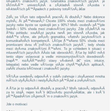
nÄ›jakÃ½ znakovÃ½ jazyk. Gramatika znakovÃ½ch jazykÅ¯ je
tÃ©mÄ›Å™ univerzÃ¡lnÃ­ a zÃ¡kladnÃ­ slovnÃ­ zÃ¡soba v
nÄ›kterÃ½ch pÅ™Ã­padech z poloviny totoÅ¾nÃ¡.â€œ
ZdÃ¡ se VÃ¡m tato odpovÄ›Ä pracnÃ¡ Äi dlouhÃ¡? Nebo dokonce
mylnÃ¡, Äi pÅ™ehnanÃ¡? Chcete 100% shodu mezi znakovÃ½mi
jazyky nebo byste se spokojili jen s 90%? MnÄ› osobnÄ› pÅ™ijde
hodnÄ› i 50% shoda mezi znakovÃ½mi jazyky. Zde zÃ¡leÅ¾Ã­ na
Ãºhlu pohledu: souÄÃ¡st jazyka nenÃ­ jen slovnÃ­ zÃ¡soba, jak
dobÅ™e vÃ­me, ale prÃ¡vÄ› gramatika, vÄetnÄ› jazykovÃ½ch a
komunikaÄnÃ­ch kompetencÃ­. LÃ©pe Å™eÄeno 50% shoda mezi
promluvami dvou rÅ¯znÃ½ch znakovÃ½ch jazykÅ¯, tedy shoda
mezi dvÄ›ma znakovÃ½mi Å™eÄmi. To je vzhledem k situaci v
mluvenÃ½ch jazycÃ­ch ÄÃ­slo tak obrovskÃ©, Å¾e by lidÃ© mÄ›li
tento objev oslavovat a vedle mimosmyslovÃ½ch dovednostÃ­
(napÅ™. rozÅ¡Ã­Å™enÃ© stavy vÄ›domÃ­ â€“ vize, intuice,
telepatie) nebo vedle vÃ½voje stÃ¡le chytÅ™ejÅ¡Ã­ch aplikacÃ­,
zaÄÃ­t zhusta trÃ©novat i znakovÃ© jazyky.
VÃ½Å¡e uvedenÃ¡ odpovÄ›Ä v sobÄ› zahrnuje i zkuÅ¡enost mnoha
mÃ½ch slyÅ¡Ã­cÃ­ch i neslyÅ¡Ã­cÃ­ch pÅ™Ã¡tel a znÃ¡mÃ½ch.
A Å¾e je to odpovÄ›Ä dlouhÃ¡ a pracnÃ¡? MnÄ› takovÃ¡ odpovÄ›Ä
za to stojÃ­, nejen kvÅ¯li â€žsvÄ›tlu poznÃ¡nÃ­â€œ, ale i kvÅ¯li
pÅ™Ã­padnÃ½m zÃ¡jemcÅ¯m o znakovÃ½ jazyk.
Jde o motivaci