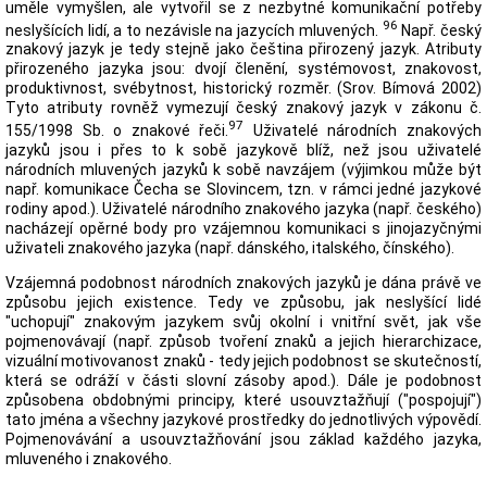
uměle vymyšlen, ale vytvořil se z nezbytné komunikační potřeby
96
neslyšících lidí, a to nezávisle na jazycích mluvených.
Např. český
znakový jazyk je tedy stejně jako čeština přirozený jazyk. Atributy
přirozeného jazyka jsou: dvojí členění, systémovost, znakovost,
produktivnost, svébytnost, historický rozměr. (Srov. Bímová 2002)
Tyto atributy rovněž vymezují český znakový jazyk v zákonu č.
97
155/1998 Sb. o znakové řeči.
Uživatelé národních znakových
jazyků jsou i přes to k sobě jazykově blíž, než jsou uživatelé
národních mluvených jazyků k sobě navzájem (výjimkou může být
např. komunikace Čecha se Slovincem, tzn. v rámci jedné jazykové
rodiny apod.). Uživatelé národního znakového jazyka (např. českého)
nacházejí opěrné body pro vzájemnou komunikaci s jinojazyčnými
uživateli znakového jazyka (např. dánského, italského, čínského).
Vzájemná podobnost národních znakových jazyků je dána právě ve
způsobu jejich existence. Tedy ve způsobu, jak neslyšící lidé
"uchopují" znakovým jazykem svůj okolní i vnitřní svět, jak vše
pojmenovávají (např. způsob tvoření znaků a jejich hierarchizace,
vizuální motivovanost znaků - tedy jejich podobnost se skutečností,
která se odráží v části slovní zásoby apod.). Dále je podobnost
způsobena obdobnými principy, které usouvztažňují ("pospojují")
tato jména a všechny jazykové prostředky do jednotlivých výpovědí.
Pojmenovávání a usouvztažňování jsou základ každého jazyka,
mluveného i znakového.