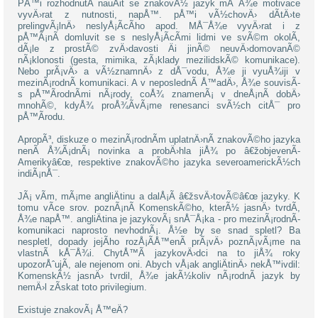
PÅ™i rozhodnutÃ­ nauÄit se znakovÃ½ jazyk mÅ¯Å¾e motivace
vyvÄ›rat z nutnosti, napÅ™. pÅ™i vÃ½chovÄ› dÃ­tÄ›te
prelingvÃ¡lnÄ› neslyÅ¡Ã­cÃ­ho apod. MÅ¯Å¾e vyvÄ›rat i z
pÅ™Ã¡nÃ­ domluvit se s neslyÅ¡Ã­cÃ­mi lidmi ve svÃ©m okolÃ­,
dÃ¡le z prostÃ© zvÄ›davosti Äi jinÃ© neuvÄ›domovanÃ©
nÃ¡klonosti (gesta, mimika, zÃ¡klady mezilidskÃ© komunikace).
Nebo prÃ¡vÄ› a vÃ½znamnÄ› z dÅ¯vodu, Å¾e ji vyuÅ¾iji v
mezinÃ¡rodnÃ­ komunikaci. A v neposlednÃ­ Å™adÄ›, Å¾e souvisÃ­
s pÅ™Ã­rodnÃ­mi nÃ¡rody, coÅ¾ znamenÃ¡ v dneÅ¡nÃ­ dobÄ›
mnohÃ©, kdyÅ¾ proÅ¾Ã­vÃ¡me renesanci svÃ½ch citÅ¯ pro
pÅ™Ã­rodu.
ApropÃ³, diskuze o mezinÃ¡rodnÃ­m uplatnÄ›nÃ­ znakovÃ©ho jazyka
nenÃ­ Å¾Ã¡dnÃ¡ novinka a probÄ›hla jiÅ¾ po â€žobjevenÃ­
Amerikyâ€œ, respektive znakovÃ©ho jazyka severoamerickÃ½ch
indiÃ¡nÅ¯.
JÃ¡ vÃ­m, mÃ¡me angliÄtinu a dalÅ¡Ã­ â€žsvÄ›tovÃ©â€œ jazyky. K
tomu vÃ­ce srov. poznÃ¡nÃ­ KomenskÃ©ho, kterÃ½ jasnÄ› tvrdÃ­,
Å¾e napÅ™. angliÄtina je jazykovÃ¡ snÅ¯Å¡ka - pro mezinÃ¡rodnÃ­
komunikaci naprosto nevhodnÃ¡. Å½e by se snad spletl? Ba
nespletl, dopady jejÃ­ho rozÅ¡Ã­Å™enÃ­ prÃ¡vÄ› poznÃ¡vÃ¡me na
vlastnÃ­ kÅ¯Å¾i. ChytÅ™Ã­ jazykovÄ›dci na to jiÅ¾ roky
upozorÅˆujÃ­, ale nejenom oni. Abych vÅ¡ak angliÄtinÄ› nekÅ™ivdil:
KomenskÃ½ jasnÄ› tvrdil, Å¾e jakÃ½koliv nÃ¡rodnÃ­ jazyk by
nemÄ›l zÃ­skat toto privilegium.
Existuje znakovÃ¡ Å™eÄ?