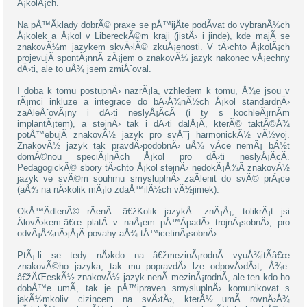
Å¡kolÃ¡ch.
Na pÅ™Ã­klady dobrÃ© praxe se pÅ™ijÄte podÃ­vat do vybranÃ½ch
Å¡kolek a Å¡kol v LibereckÃ©m kraji (jistÄ› i jinde), kde majÃ­ se
znakovÃ½m jazykem skvÄ›lÃ© zkuÅ¡enosti. V tÄ›chto Å¡kolÃ¡ch
projevujÃ­ spontÃ¡nnÃ­ zÃ¡jem o znakovÃ½ jazyk nakonec vÅ¡echny
dÄ›ti, ale to uÅ¾ jsem zmiÅˆoval.
I doba k tomu postupnÄ› nazrÃ¡la, vzhledem k tomu, Å¾e jsou v
rÃ¡mci inkluze a integrace do bÄ›Å¾nÃ½ch Å¡kol standardnÄ›
zaÄleÅˆovÃ¡ny i dÄ›ti neslyÅ¡Ã­cÃ­ (i ty s kochleÃ¡rnÃ­m
implantÃ¡tem), a stejnÄ› tak i dÄ›ti dalÅ¡Ã­, kterÃ© taktÃ©Å¾
potÅ™ebujÃ­ znakovÃ½ jazyk pro svÅ¯j harmonickÃ½ vÃ½voj.
ZnakovÃ½ jazyk tak pravdÄ›podobnÄ› uÅ¾ vÃ­ce nemÃ¡ bÃ½t
domÃ©nou speciÃ¡lnÃ­ch Å¡kol pro dÄ›ti neslyÅ¡Ã­cÃ­.
PedagogickÃ© sbory tÄ›chto Å¡kol stejnÄ› nedokÃ¡Å¾Ã­ znakovÃ½
jazyk ve svÃ©m souhrnu smysluplnÄ› zaÄlenit do svÃ© prÃ¡ce
(aÅ¾ na nÄ›kolik mÃ¡lo zdaÅ™ilÃ½ch vÃ½jimek).
OkÅ™Ã­dlenÃ© rÄenÃ­: â€žKolik jazykÅ¯ znÃ¡Å¡, tolikrÃ¡t jsi
ÄlovÄ›kem.â€œ platÃ­ v naÅ¡em pÅ™Ã­padÄ› trojnÃ¡sobnÄ›, pro
odvÃ¡Å¾nÄ›jÅ¡Ã­ povahy aÅ¾ tÅ™icetinÃ¡sobnÄ›.
PtÃ¡-li se tedy nÄ›kdo na â€žmezinÃ¡rodnÃ­ vyuÅ¾itÃ­â€œ
znakovÃ©ho jazyka, tak mu popravdÄ› lze odpovÄ›dÄ›t, Å¾e:
â€žÄŒeskÃ½ znakovÃ½ jazyk nenÃ­ mezinÃ¡rodnÃ­, ale ten kdo ho
dobÅ™e umÃ­, tak je pÅ™ipraven smysluplnÄ› komunikovat s
jakÃ½mkoliv cizincem na svÄ›tÄ›, kterÃ½ umÃ­ rovnÄ›Å¾