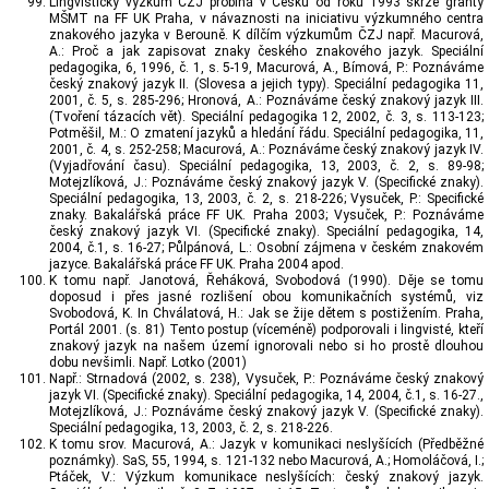
Lingvistický výzkum ČZJ probíhá v Česku od roku 1993 skrze granty
MŠMT na FF UK Praha, v návaznosti na iniciativu výzkumného centra
znakového jazyka v Berouně. K dílčím výzkumům ČZJ např. Macurová,
A.: Proč a jak zapisovat znaky českého znakového jazyk. Speciální
pedagogika, 6, 1996, č. 1, s. 5-19, Macurová, A., Bímová, P.: Poznáváme
český znakový jazyk II. (Slovesa a jejich typy). Speciální pedagogika 11,
2001, č. 5, s. 285-296; Hronová, A.: Poznáváme český znakový jazyk III.
(Tvoření tázacích vět). Speciální pedagogika 12, 2002, č. 3, s. 113-123;
Potměšil, M.: O zmatení jazyků a hledání řádu. Speciální pedagogika, 11,
2001, č. 4, s. 252-258; Macurová, A.: Poznáváme český znakový jazyk IV.
(Vyjadřování času). Speciální pedagogika, 13, 2003, č. 2, s. 89-98;
Motejzlíková, J.: Poznáváme český znakový jazyk V. (Specifické znaky).
Speciální pedagogika, 13, 2003, č. 2, s. 218-226; Vysuček, P.: Specifické
znaky. Bakalářská práce FF UK. Praha 2003; Vysuček, P.: Poznáváme
český znakový jazyk VI. (Specifické znaky). Speciální pedagogika, 14,
2004, č.1, s. 16-27; Půlpánová, L.: Osobní zájmena v českém znakovém
jazyce. Bakalářská práce FF UK. Praha 2004 apod.
K tomu např. Janotová, Řeháková, Svobodová (1990). Děje se tomu
doposud i přes jasné rozlišení obou komunikačních systémů, viz
Svobodová, K. In Chválatová, H.: Jak se žije dětem s postižením. Praha,
Portál 2001. (s. 81) Tento postup (víceméně) podporovali i lingvisté, kteří
znakový jazyk na našem území ignorovali nebo si ho prostě dlouhou
dobu nevšimli. Např. Lotko (2001)
Např.: Strnadová (2002, s. 238), Vysuček, P.: Poznáváme český znakový
jazyk VI. (Specifické znaky). Speciální pedagogika, 14, 2004, č.1, s. 16-27.,
Motejzlíková, J.: Poznáváme český znakový jazyk V. (Specifické znaky).
Speciální pedagogika, 13, 2003, č. 2, s. 218-226.
K tomu srov. Macurová, A.: Jazyk v komunikaci neslyšících (Předběžné
poznámky). SaS, 55, 1994, s. 121-132 nebo Macurová, A.; Homoláčová, I.;
Ptáček, V.: Výzkum komunikace neslyšících: český znakový jazyk.