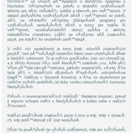
tÃ©mÄ›Å™ ve vÅ¡ech pÅ™Ã­padech o domÃ©nu spojenou s
hluchotou. VÃ½jimeÄnÄ› se jednÃ¡ o drobnÃ© vzdÄ›lÃ¡vacÃ­
aktivity pro dÄ›ti, mlÃ¡deÅ¾, rodiÄe a obecnÄ› pro veÅ™ejnost. V
oblasti ploÅ¡nÃ©ho vzdÄ›lÃ¡vÃ¡nÃ­ dÄ›tÃ­ i veÅ™ejnosti se jednÃ¡
aÅ¾ na nÄ›kterÃ© vÃ½jimky (bilingvÃ¡lnÃ­ programy pro
vzdÄ›lÃ¡vÃ¡nÃ­ neslyÅ¡Ã­cÃ­ch dÄ›tÃ­ a kurzy pro rodiÄe Äi
veÅ™ejnost, vysokoÅ¡kolskÃ© obory) spÃ­Å¡e o aktivity
nahodilÃ©ho charakteru. LidÃ© se vÄ›tÅ¡inou uÄÃ­ znakovÃ½
jazyk, jen kdyÅ¾ ho skuteÄnÄ› potÅ™ebujÃ­.
V mÃ© vizi spoleÄnosti je tomu jinak, mluvÄÃ­ znakovÃ½ch
jazykÅ¯ tam pÅ™inÃ¡Å¡ejÃ­ ostatnÃ­m lidem onen chybÄ›jÃ­cÃ­ dÃ­lek
k lidskÃ© celistvosti. To je mÃ½m poslÃ¡nÃ­m, tuto vizi zhmotÅˆuji,
a k tÃ©to Äinnosti VÃ¡s milÃ­ ÄtenÃ¡Å™i srdeÄnÄ› zvu. AÅ¥ uÅ¾
VÃ¡m pÅ™ijde tato pÅ™edstava, jakkoliv utopistickÃ¡, vÄ›zte, Å¾e
byla jiÅ¾ v lidskÃ½ch dÄ›jinÃ¡ch ÃºspÄ›Å¡nÄ› uskuteÄnÄ›na
(napÅ™. IndiÃ¡ny v SevernÃ­ Americe), a Å¾e ve skuteÄnosti po
celÃ©m svÄ›tÄ› probÃ­hÃ¡ od doby vzniku celosvÄ›tovÃ© komunity
NeslyÅ¡Ã­cÃ­ch.
PrÃ¡vÄ› u severoamerickÃ½ch indiÃ¡nÅ¯ hledejme inspiraci, pokud
ji nejsme schopni vidÄ›t u NeslyÅ¡Ã­cÃ­ch a kolem sebe v naÅ¡ich
Å¾ivotech.
IndiÃ¡ni pouÅ¾Ã­vali znakovÃ½ jazyk k lovu a boji, tedy v situacÃ­
ch, kdy potÅ™ebovali zÅ¯stat neslyÅ¡nÃ­.
DÃ¡le ho pouÅ¾Ã­vali na vÄ›tÅ¡Ã­ vzdÃ¡lenost, kde ani zvÃ½Å¡enÃ¡