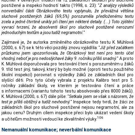
Kuchler v devátých třídách na 12 základních školách pro sluchově
postižené a inspekci hodnotí takto (1998, s. 23): "
Z analýzy výsledků
nonverbální části Obrázkového testu vyplynulo, že převážná většina
sluchově postižených žáků (69,5%) porozuměla předloženému textu
zcela a jedné čtvrtině unikly při čtení jen některé detaily. (...) Toto zjištění
vyvrací tvrzení, že absolventi škol pro sluchově postižené nerozumí
jednoduchým textům a jsou tudíž negramotní.
"
Zajímavé je, že autorka zmíněného obrázkového testu K. Mühlová
(2000, s. 67) se k této věci později znovu vyjádřila: "
Již před začátkem
průzkumu jsem upozorňovala, že Obrázkový test není pro tento účel
vhodný, neboť je pro nedoslýchavé žáky 9. ročníku příliš snadný.
" A proto
K. Mühlová doporučovala pro testování čtení s porozuměním u žáků
9. tříd test jiný, takový, který by bylo možné (oproti testu použitého
školní inspekcí) porovnat s výsledky žáků ze základních škol pro
slyšící děti. Pro tyto účely vybrala z projektu Kalibro test pro 5.
ročníky základní školy, ve kterém je testováno čtení a práce
s informacemi (variantu tohoto testu absolvovalo přes 8000 žáků).
K. Mühlová (2000, s. 67) dále píše: "
Setkala jsem se však s názorem, že
test je příliš obtížný a tudíž nevhodný.
" Inspekce tedy tvrdí, že žáci ze
základních škol pro sluchově postižené nejsou negramotní, ale za
jakou cenu? Druhým cílem inspekce přeci bylo ukázat vedení školy
106
a učitelům možnosti vedoucí ke zkvalitnění výuky.
Nemanuální komunikace; neverbální komunikace