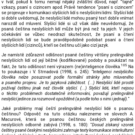
v tvář, pokud k tomu nemají nějaký zvláštní důvod, např. "tajné"
vzkazy, psaní s cizincem apod. Právě tendence "psaní s cizincem"
se projevuje v komunikaci slyšících lidí s neslyšícími lidmi. Slyšící lidé
si dobře uvědomují, že neslyšící lidé mohou psaný text dobře vnímat
narozdíl od mluvení. Slyšící lidé si už však dále neuvědomují, že
psaná čeština neslyšících lidí může být jiná než ta jejich. V jejich
očekávání se vůbec neodrazí skutečnost, že psaní a čtení
neslyšících lidí se bude pravděpodobně podobat psaní a čtení
slyšících lidí (cizinců), kteří se češtinu učí jako cizí jazyk.
Je namístě zdůraznit odlišnost psané češtiny většiny prelingválně
neslyšících lidí od její běžné (kodifikované) podoby a poukázat na
105
fakt, že tato odlišnost není výrazem (ne)inteligence člověka.
Na
to poukazuje i V. Strnadová (1998, s. 245): "I
nteligenci neslyšícího
člověka nelze posuzovat podle formální stránky jeho mluveného
a psaného projevu. Je to jazyková záležitost. (...) Neslyšící lidé prostě
požívají češtinu jinak než člověk slyšící. (...) Slyšící lidé, kteří nejsou
o těchto problémech dostatečně informováni, považují prelingválně
neslyšící jedince za rozumově opožděné (a podle toho s nimi i jednají).
"
Jaké problémy mají čeští prelingválně neslyšící lidé s psanou
češtinou? Odpověč na tuto otázku nalezneme ve slovech A.
Macurové, která se psanou češtinou českých prelingválně
neslyšících odborně zabývá (1998, s. 180): "
Dosud získaný vzorek
češtiny psané českými neslyšícími zahrnuje texty komunikace interkulturní