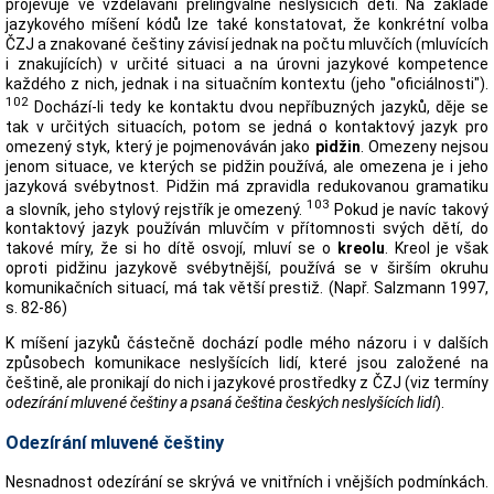
projevuje ve vzdělávání prelingválně neslyšících dětí. Na základě
jazykového míšení kódů lze také konstatovat, že konkrétní volba
ČZJ a znakované češtiny závisí jednak na počtu mluvčích (mluvících
i znakujících) v určité situaci a na úrovni jazykové kompetence
každého z nich, jednak i na situačním kontextu (jeho "oficiálnosti").
102
Dochází-li tedy ke kontaktu dvou nepříbuzných jazyků, děje se
tak v určitých situacích, potom se jedná o kontaktový jazyk pro
omezený styk, který je pojmenováván jako
pidžin
. Omezeny nejsou
jenom situace, ve kterých se pidžin používá, ale omezena je i jeho
jazyková svébytnost. Pidžin má zpravidla redukovanou gramatiku
103
a slovník, jeho stylový rejstřík je omezený.
Pokud je navíc takový
kontaktový jazyk používán mluvčím v přítomnosti svých dětí, do
takové míry, že si ho dítě osvojí, mluví se o
kreolu
. Kreol je však
oproti pidžinu jazykově svébytnější, používá se v širším okruhu
komunikačních situací, má tak větší prestiž. (Např. Salzmann 1997,
s. 82-86)
K míšení jazyků částečně dochází podle mého názoru i v dalších
způsobech komunikace neslyšících lidí, které jsou založené na
češtině, ale pronikají do nich i jazykové prostředky z ČZJ (viz termíny
odezírání mluvené češtiny
a psaná čeština českých neslyšících lidí
).
Odezírání mluvené češtiny
Nesnadnost odezírání se skrývá ve vnitřních i vnějších podmínkách.