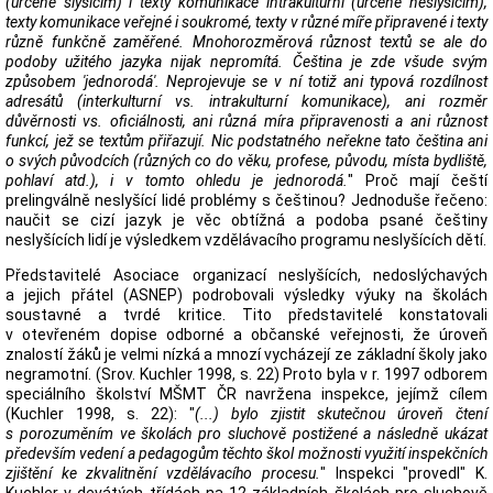
(určené slyšícím) i texty komunikace intrakulturní (určené neslyšícím),
texty komunikace veřejné i soukromé, texty v různé míře připravené i texty
různě funkčně zaměřené. Mnohorozměrová různost textů se ale do
podoby užitého jazyka nijak nepromítá. Čeština je zde všude svým
způsobem 'jednorodá'. Neprojevuje se v ní totiž ani typová rozdílnost
adresátů (interkulturní vs. intrakulturní komunikace), ani rozměr
důvěrnosti vs. oficiálnosti, ani různá míra připravenosti a ani různost
funkcí, jež se textům přiřazují. Nic podstatného neřekne tato čeština ani
o svých původcích (různých co do věku, profese, původu, místa bydliště,
pohlaví atd.), i v tomto ohledu je jednorodá.
" Proč mají čeští
prelingválně neslyšící lidé problémy s češtinou? Jednoduše řečeno:
naučit se cizí jazyk je věc obtížná a podoba psané češtiny
neslyšících lidí je výsledkem vzdělávacího programu neslyšících dětí.
Představitelé Asociace organizací neslyšících, nedoslýchavých
a jejich přátel (ASNEP) podrobovali výsledky výuky na školách
soustavné a tvrdé kritice. Tito představitelé konstatovali
v otevřeném dopise odborné a občanské veřejnosti, že úroveň
znalostí žáků je velmi nízká a mnozí vycházejí ze základní školy jako
negramotní. (Srov. Kuchler 1998, s. 22) Proto byla v r. 1997 odborem
speciálního školství MŠMT ČR navržena inspekce, jejímž cílem
(Kuchler 1998, s. 22): "
(...) bylo zjistit skutečnou úroveň čtení
s porozuměním ve školách pro sluchově postižené a následně ukázat
především vedení a pedagogům těchto škol možnosti využití inspekčních
zjištění ke zkvalitnění vzdělávacího procesu.
" Inspekci "provedl" K.