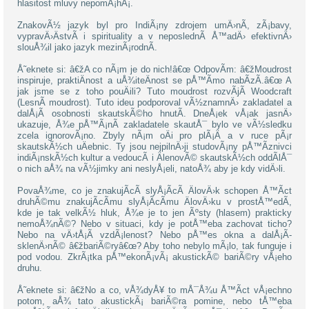
hlasitost mluvy nepomÃ¡hÃ¡.
ZnakovÃ½ jazyk byl pro IndiÃ¡ny zdrojem umÄ›nÃ­, zÃ¡bavy,
vypravÄ›ÄstvÃ­ i spirituality a v neposlednÃ­ Å™adÄ› efektivnÄ›
slouÅ¾il jako jazyk mezinÃ¡rodnÃ­.
Å˜eknete si: â€žA co nÃ¡m je do nich!â€œ OdpovÃ­m: â€žMoudrost
inspiruje, praktiÄnost a uÅ¾iteÄnost se pÅ™Ã­mo nabÃ­zÃ­.â€œ A
jak jsme se z toho pouÄili? Tuto moudrost rozvÃ­jÃ­ Woodcraft
(LesnÃ­ moudrost). Tuto ideu podporoval vÃ½znamnÄ› zakladatel a
dalÅ¡Ã­ osobnosti skautskÃ©ho hnutÃ­. DneÅ¡ek vÅ¡ak jasnÄ›
ukazuje, Å¾e pÅ™Ã¡nÃ­ zakladatele skautÅ¯ bylo ve vÃ½sledku
zcela ignorovÃ¡no. Zbyly nÃ¡m oÄi pro plÃ¡Ä a v ruce pÃ¡r
skautskÃ½ch uÄebnic. Ty jsou nejpilnÄ›ji studovÃ¡ny pÅ™Ã­znivci
indiÃ¡nskÃ½ch kultur a vedoucÃ­ i ÄlenovÃ© skautskÃ½ch oddÃ­lÅ¯
o nich aÅ¾ na vÃ½jimky ani neslyÅ¡eli, natoÅ¾ aby je kdy vidÄ›li.
PovaÅ¾me, co je znakujÃ­cÃ­ slyÅ¡Ã­cÃ­ ÄlovÄ›k schopen Å™Ã­ct
druhÃ©mu znakujÃ­cÃ­mu slyÅ¡Ã­cÃ­mu ÄlovÄ›ku v prostÅ™edÃ­,
kde je tak velkÃ½ hluk, Å¾e je to jen Ãºsty (hlasem) prakticky
nemoÅ¾nÃ©? Nebo v situaci, kdy je potÅ™eba zachovat ticho?
Nebo na vÄ›tÅ¡Ã­ vzdÃ¡lenost? Nebo pÅ™es okna a dalÅ¡Ã­
sklenÄ›nÃ© â€žbariÃ©ryâ€œ? Aby toho nebylo mÃ¡lo, tak funguje i
pod vodou. ZkrÃ¡tka pÅ™ekonÃ¡vÃ¡ akustickÃ© bariÃ©ry vÅ¡eho
druhu.
Å˜eknete si: â€žNo a co, vÅ¾dyÅ¥ to mÅ¯Å¾u Å™Ã­ct vÅ¡echno
potom, aÅ¾ tato akustickÃ¡ bariÃ©ra pomine, nebo tÅ™eba