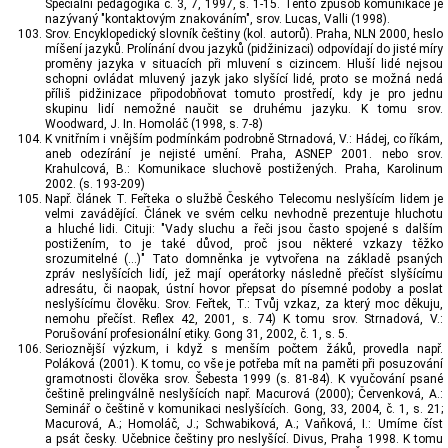
Speciální pedagogika č. 3, 7, 1997, s. 1-15. Tento způsob komunikace je
nazývaný "kontaktovým znakováním", srov. Lucas, Valli (1998).
Srov. Encyklopedický slovník češtiny (kol. autorů). Praha, NLN 2000, heslo
míšení jazyků. Prolínání dvou jazyků (pidžinizaci) odpovídají do jisté míry
proměny jazyka v situacích při mluvení s cizincem. Hluší lidé nejsou
schopni ovládat mluvený jazyk jako slyšící lidé, proto se možná nedá
příliš pidžinizace připodobňovat tomuto prostředí, kdy je pro jednu
skupinu lidí nemožné naučit se druhému jazyku. K tomu srov.
Woodward, J. In. Homoláč (1998, s. 7-8)
K vnitřním i vnějším podmínkám podrobně Strnadová, V.: Hádej, co říkám,
aneb odezírání je nejisté umění. Praha, ASNEP 2001. nebo srov.
Krahulcová, B.: Komunikace sluchově postižených. Praha, Karolinum
2002. (s. 193-209)
Např. článek T. Feřteka o službě Českého Telecomu neslyšícím lidem je
velmi zavádějící. Článek ve svém celku nevhodně prezentuje hluchotu
a hluché lidi. Cituji: "Vady sluchu a řeči jsou často spojené s dalším
postižením, to je také důvod, proč jsou některé vzkazy těžko
srozumitelné (...)" Tato domněnka je vytvořena na základě psaných
zpráv neslyšících lidí, jež mají operátorky následně přečíst slyšícímu
adresátu, či naopak, ústní hovor přepsat do písemné podoby a poslat
neslyšícímu člověku. Srov. Feřtek, T.: Tvůj vzkaz, za který moc děkuju,
nemohu přečíst. Reflex 42, 2001, s. 74) K tomu srov. Strnadová, V.:
Porušování profesionální etiky. Gong 31, 2002, č. 1, s. 5.
Serioznější výzkum, i když s menším počtem žáků, provedla např.
Poláková (2001). K tomu, co vše je potřeba mít na paměti při posuzování
gramotnosti člověka srov. Šebesta 1999 (s. 81-84). K vyučování psané
češtině prelingválně neslyšících např. Macurová (2000); Červenková, A.:
Seminář o češtině v komunikaci neslyšících. Gong, 33, 2004, č. 1, s. 21;
Macurová, A.; Homoláč, J.; Schwabiková, A.; Vaňková, I.: Umíme číst
a psát česky. Učebnice češtiny pro neslyšící. Divus, Praha 1998. K tomu