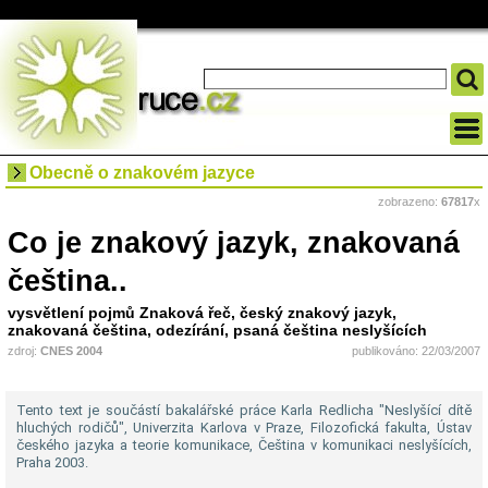
Obecně o znakovém jazyce
zobrazeno:
67817
x
Co je znakový jazyk, znakovaná
čeština..
vysvětlení pojmů Znaková řeč, český znakový jazyk,
znakovaná čeština, odezírání, psaná čeština neslyšících
zdroj:
CNES 2004
publikováno: 22/03/2007
Tento text je součástí bakalářské práce Karla Redlicha "Neslyšící dítě
hluchých rodičů", Univerzita Karlova v Praze, Filozofická fakulta, Ústav
českého jazyka a teorie komunikace, Čeština v komunikaci neslyšících,
Praha 2003.