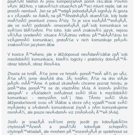
pouÅ¾Ã­t telefon Äi jinou kompenzaÄnÃ­ pomÅ¯cku.â€œ PovÃ­m
vÃ¡m: â€žAno, v takovÃ½ch situacÃ­ch pÅ™eci mluvit nejde, tak se
prostÄ› nemluvÃ­. Jen se pÅ™edajÃ­ jednoduÅ¡Å¡Ã­ signÃ¡ly Äi gesta
a v zÃ¡sadÄ› se ÄekÃ¡ na pÅ™Ã­hodnÄ›jÅ¡Ã­ okamÅ¾ik, kdy bude
moÅ¾nÃ© promluvit znovu Ãºsty. To je sice rozÅ¡Ã­Å™enÄ›jÅ¡Ã­,
ale ve svÃ© podstatÄ› omezenÄ›jÅ¡Ã­ zpÅ¯sob komunikace se
svÃ½mi bliÅ¾nÃ­mi. Pro toho, kdo umÃ­ znakovÃ½ jazyk, nejsou
vÃ½Å¡e uvedenÃ© situace Å¾Ã¡dnou velkou pÅ™ekÃ¡Å¾kou ke
vzÃ¡jemnÃ© komunikaci, protoÅ¾e v nich komunikuje prÃ¡vÄ›
znakovÃ½m jazykem.â€œ
V kostce Å™eÄeno, jde o â€ždoposud nevÃ­danÃ½â€œ zpÅ¯sob
mezilidskÃ© komunikace, kterÃ½ logicky i prakticky dotvÃ¡Å™Ã­
obraz lidstvÃ­, obraz ÄlovÄ›ka.
Zhusta se tvrdÃ­, Å¾e jsme ve hmotÄ› ponoÅ™enÃ­ aÅ¾ po uÅ¡i,
Å¾e uÅ¾ jsme dosÃ¡hli dna. JÃ¡ tvrdÃ­m, Å¾e na dno stÃ¡le
jeÅ¡tÄ› mÃ­Å™Ã­me. A pokud skuteÄnÄ› chceme poznat hmotu, je
potÅ™eba ponoÅ™it se do vlastnÃ­ho tÄ›la. A kromÄ› jinÃ©ho
alespoÅˆ v zÃ¡kladech ovlÃ¡dnout svÃ© tÄ›lo k mezilidskÃ©
komunikaci - nemyslÃ­m svÅ¯j hlas. TÃ­mto svÃ© tÄ›lo
â€žproduchovnit svou vÅ¯lÃ­â€œ a skrze nÄ›j vyjadÅ™ovat svÃ©
myÅ¡lenky a vÄ›domÄ› komunikovat (nynÃ­ s nÃ­m komunikujeme
rovnÄ›Å¾, ale pouze nevÄ›domÄ› viz zmÃ­nÄ›nÃ¡ Å™eÄ tÄ›la).
JistÄ› je snazÅ¡Ã­ svÃ½mi prsty jezdit po kdovÃ­jakÃ©m
chytrozaÅ™Ã­zenÃ­ a pouÅ¾Ã­t kdovÃ­jak schopnÃ½
chytropÅ™ekladaÄ, ale mnohem pÅ™irozenÄ›jÅ¡Ã­ je spolehnout se