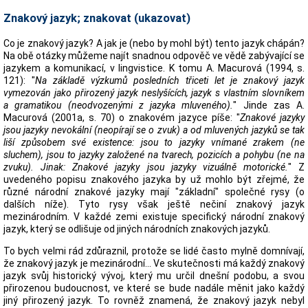
Znakový jazyk; znakovat (ukazovat)
Co je znakový jazyk? A jak je (nebo by mohl být) tento jazyk chápán?
Na obě otázky můžeme najít snadnou odpověč ve vědě zabývající se
jazykem a komunikací, v lingvistice. K tomu A. Macurová (1994, s.
121): "
Na základě výzkumů posledních třiceti let je znakový jazyk
vymezován jako přirozený jazyk neslyšících, jazyk s vlastním slovníkem
a gramatikou (neodvozenými z jazyka mluveného).
" Jinde zas A.
Macurová (2001a, s. 70) o znakovém jazyce píše: "
Znakové jazyky
jsou jazyky nevokální (neopírají se o zvuk) a od mluvených jazyků se tak
liší způsobem své existence: jsou to jazyky vnímané zrakem (ne
sluchem), jsou to jazyky založené na tvarech, pozicích a pohybu (ne na
zvuku). Jinak: Znakové jazyky jsou jazyky vizuálně motorické.
" Z
uvedeného popisu znakového jazyka by už mohlo být zřejmé, že
různé národní znakové jazyky mají "základní" společné rysy (o
dalších níže). Tyto rysy však ještě nečiní znakový jazyk
mezinárodním. V každé zemi existuje specifický národní znakový
jazyk, který se odlišuje od jiných národních znakových jazyků.
To bych velmi rád zdůraznil, protože se lidé často mylně domnívají,
že znakový jazyk je mezinárodní... Ve skutečnosti má každý znakový
jazyk svůj historický vývoj, který mu určil dnešní podobu, a svou
přirozenou budoucnost, ve které se bude nadále měnit jako každý
jiný přirozený jazyk. To rovněž znamená, že znakový jazyk nebyl