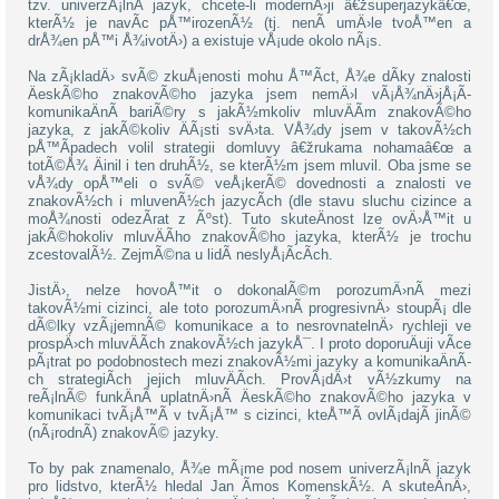
tzv. univerzÃ¡lnÃ­ jazyk, chcete-li modernÄ›ji â€žsuperjazykâ€œ,
kterÃ½ je navÃ­c pÅ™irozenÃ½ (tj. nenÃ­ umÄ›le tvoÅ™en a
drÅ¾en pÅ™i Å¾ivotÄ›) a existuje vÅ¡ude okolo nÃ¡s.
Na zÃ¡kladÄ› svÃ© zkuÅ¡enosti mohu Å™Ã­ct, Å¾e dÃ­ky znalosti
ÄeskÃ©ho znakovÃ©ho jazyka jsem nemÄ›l vÃ¡Å¾nÄ›jÅ¡Ã­
komunikaÄnÃ­ bariÃ©ry s jakÃ½mkoliv mluvÄÃ­m znakovÃ©ho
jazyka, z jakÃ©koliv ÄÃ¡sti svÄ›ta. VÅ¾dy jsem v takovÃ½ch
pÅ™Ã­padech volil strategii domluvy â€žrukama nohamaâ€œ a
totÃ©Å¾ Äinil i ten druhÃ½, se kterÃ½m jsem mluvil. Oba jsme se
vÅ¾dy opÅ™eli o svÃ© veÅ¡kerÃ© dovednosti a znalosti ve
znakovÃ½ch i mluvenÃ½ch jazycÃ­ch (dle stavu sluchu cizince a
moÅ¾nosti odezÃ­rat z Ãºst). Tuto skuteÄnost lze ovÄ›Å™it u
jakÃ©hokoliv mluvÄÃ­ho znakovÃ©ho jazyka, kterÃ½ je trochu
zcestovalÃ½. ZejmÃ©na u lidÃ­ neslyÅ¡Ã­cÃ­ch.
JistÄ›, nelze hovoÅ™it o dokonalÃ©m porozumÄ›nÃ­ mezi
takovÃ½mi cizinci, ale toto porozumÄ›nÃ­ progresivnÄ› stoupÃ¡ dle
dÃ©lky vzÃ¡jemnÃ© komunikace a to nesrovnatelnÄ› rychleji ve
prospÄ›ch mluvÄÃ­ch znakovÃ½ch jazykÅ¯. I proto doporuÄuji vÃ­ce
pÃ¡trat po podobnostech mezi znakovÃ½mi jazyky a komunikaÄnÃ­
ch strategiÃ­ch jejich mluvÄÃ­ch. ProvÃ¡dÄ›t vÃ½zkumy na
reÃ¡lnÃ© funkÄnÃ­ uplatnÄ›nÃ­ ÄeskÃ©ho znakovÃ©ho jazyka v
komunikaci tvÃ¡Å™Ã­ v tvÃ¡Å™ s cizinci, kteÅ™Ã­ ovlÃ¡dajÃ­ jinÃ©
(nÃ¡rodnÃ­) znakovÃ© jazyky.
To by pak znamenalo, Å¾e mÃ¡me pod nosem univerzÃ¡lnÃ­ jazyk
pro lidstvo, kterÃ½ hledal Jan Ãmos KomenskÃ½. A skuteÄnÄ›,