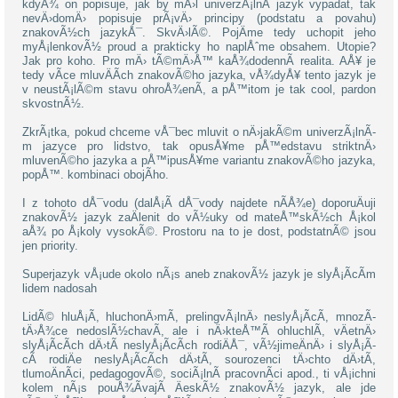
kdyÅ¾ on popisuje, jak by mÄ›l univerzÃ¡lnÃ­ jazyk vypadat, tak
nevÄ›domÄ› popisuje prÃ¡vÄ› principy (podstatu a povahu)
znakovÃ½ch jazykÅ¯. SkvÄ›lÃ©. PojÄme tedy uchopit jeho
myÅ¡lenkovÃ½ proud a prakticky ho naplÅˆme obsahem. Utopie?
Jak pro koho. Pro mÄ› tÃ©mÄ›Å™ kaÅ¾dodennÃ­ realita. AÅ¥ je
tedy vÃ­ce mluvÄÃ­ch znakovÃ©ho jazyka, vÅ¾dyÅ¥ tento jazyk je
v neustÃ¡lÃ©m stavu ohroÅ¾enÃ­, a pÅ™itom je tak cool, pardon
skvostnÃ½.
ZkrÃ¡tka, pokud chceme vÅ¯bec mluvit o nÄ›jakÃ©m univerzÃ¡lnÃ­
m jazyce pro lidstvo, tak opusÅ¥me pÅ™edstavu striktnÄ›
mluvenÃ©ho jazyka a pÅ™ipusÅ¥me variantu znakovÃ©ho jazyka,
popÅ™. kombinaci obojÃ­ho.
I z tohoto dÅ¯vodu (dalÅ¡Ã­ dÅ¯vody najdete nÃ­Å¾e) doporuÄuji
znakovÃ½ jazyk zaÄlenit do vÃ½uky od mateÅ™skÃ½ch Å¡kol
aÅ¾ po Å¡koly vysokÃ©. Prostoru na to je dost, podstatnÃ© jsou
jen priority.
Superjazyk vÅ¡ude okolo nÃ¡s aneb znakovÃ½ jazyk je slyÅ¡Ã­cÃ­m
lidem nadosah
LidÃ© hluÅ¡Ã­, hluchonÄ›mÃ­, prelingvÃ¡lnÄ› neslyÅ¡Ã­cÃ­, mnozÃ­
tÄ›Å¾ce nedoslÃ½chavÃ­, ale i nÄ›kteÅ™Ã­ ohluchlÃ­, vÄetnÄ›
slyÅ¡Ã­cÃ­ch dÄ›tÃ­ neslyÅ¡Ã­cÃ­ch rodiÄÅ¯, vÃ½jimeÄnÄ› i slyÅ¡Ã­
cÃ­ rodiÄe neslyÅ¡Ã­cÃ­ch dÄ›tÃ­, sourozenci tÄ›chto dÄ›tÃ­,
tlumoÄnÃ­ci, pedagogovÃ©, sociÃ¡lnÃ­ pracovnÃ­ci apod., ti vÅ¡ichni
kolem nÃ¡s pouÅ¾Ã­vajÃ­ ÄeskÃ½ znakovÃ½ jazyk, ale jde