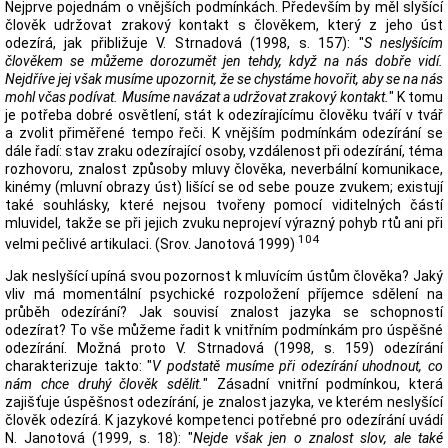
Nejprve pojednám o vnějších podmínkách. Především by měl slyšící
člověk udržovat zrakový kontakt s člověkem, který z jeho úst
odezírá, jak přibližuje V. Strnadová (1998, s. 157): "
S neslyšícím
člověkem se můžeme dorozumět jen tehdy, když na nás dobře vidí.
Nejdříve jej však musíme upozornit, že se chystáme hovořit, aby se na nás
mohl včas podívat. Musíme navázat a udržovat zrakový kontakt.
" K tomu
je potřeba dobré osvětlení, stát k odezírajícímu člověku tváří v tvář
a zvolit přiměřené tempo řeči. K vnějším podmínkám odezírání se
dále řadí: stav zraku odezírající osoby, vzdálenost při odezírání, téma
rozhovoru, znalost způsoby mluvy člověka, neverbální komunikace,
kinémy (mluvní obrazy úst) lišící se od sebe pouze zvukem; existují
také souhlásky, které nejsou tvořeny pomocí viditelných částí
mluvidel, takže se při jejich zvuku neprojeví výrazný pohyb rtů ani při
104
velmi pečlivé artikulaci. (Srov. Janotová 1999)
Jak neslyšící upíná svou pozornost k mluvícím ústům člověka? Jaký
vliv má momentální psychické rozpoložení příjemce sdělení na
průběh odezírání? Jak souvisí znalost jazyka se schopností
odezírat? To vše můžeme řadit k vnitřním podmínkám pro úspěšné
odezírání. Možná proto V. Strnadová (1998, s. 159) odezírání
charakterizuje takto: "
V podstatě musíme při odezírání uhodnout, co
nám chce druhý člověk sdělit.
" Zásadní vnitřní podmínkou, která
zajišťuje úspěšnost odezírání, je znalost jazyka, ve kterém neslyšící
člověk odezírá. K jazykové kompetenci potřebné pro odezírání uvádí
N. Janotová (1999, s. 18): "
Nejde však jen o znalost slov, ale také