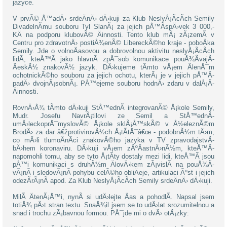
jazyce.
V prvÃ© Å™adÄ› srdeÄnÄ› dÄ›kuji za Klub NeslyÅ¡Ã­cÃ­ch Semily
DivadelnÃ­mu souboru Tyl SlanÃ¡ za jejich pÅ™Ã­spÄ›vek 3 000,-
KÄ na podporu klubovÃ© Äinnosti. Tento klub mÃ¡ zÃ¡zemÃ­ v
Centru pro zdravotnÄ› postiÅ¾enÃ© LibereckÃ©ho kraje - poboÄka
Semily. Jde o volnoÄasovou a dobrovolnou aktivitu neslyÅ¡Ã­cÃ­ch
lidÃ­, kteÅ™Ã­ jako hlavnÃ­ zpÅ¯sob komunikace pouÅ¾Ã­vajÃ­
ÄeskÃ½ znakovÃ½ jazyk. DÄ›kujeme tÃ­mto vÅ¡em ÄlenÅ¯m
ochotnickÃ©ho souboru za jejich ochotu, kterÃ¡ je v jejich pÅ™Ã­
padÄ› dvojnÃ¡sobnÃ¡. PÅ™ejeme souboru hodnÄ› zdaru v dalÅ¡Ã­
Äinnosti.
RovnÄ›Å¾ tÃ­mto dÄ›kuji StÅ™ednÃ­ integrovanÃ© Å¡kole Semily,
Mudr. Josefu NavrÃ¡tilovi ze Semil a StÅ™ednÃ­
umÄ›leckoprÅ¯myslovÃ© Å¡kole sklÃ¡Å™skÃ© v Å½eleznÃ©m
BrodÄ› za dar â€žprotivirovÃ½ch Å¡tÃ­tÅ¯â€œ - podobnÃ½m tÄ›m,
co mÄ›li tlumoÄnÃ­ci znakovÃ©ho jazyka v TV zpravodajstvÃ­
bÄ›hem koronaviru. DÄ›kuji vÅ¡em zÃºÄastnÄ›nÃ½m, kteÅ™Ã­
napomohli tomu, aby se tyto Å¡tÃ­ty dostaly mezi lidi, kteÅ™Ã­ jsou
pÅ™i komunikaci s druhÃ½m ÄlovÄ›kem zÃ¡vislÃ­ na pouÅ¾Ã­
vÃ¡nÃ­ i sledovÃ¡nÃ­ pohybu celÃ©ho obliÄeje, artikulaci Ãºst i jejich
odezÃ­rÃ¡nÃ­ apod. Za Klub NeslyÅ¡Ã­cÃ­ch Semily srdeÄnÄ› dÄ›kuji.
MilÃ­ ÄtenÃ¡Å™i, nynÃ­ si udÄ›lejte Äas a pohodlÃ­. Napsal jsem
totiÅ¾ pÄ›t stran textu. SnaÅ¾il jsem se to udÄ›lat srozumitelnou a
snad i trochu zÃ¡bavnou formou. PÅ¯jde mi o dvÄ› otÃ¡zky: