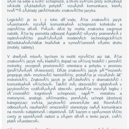
sÃ¡m na sebe a svÃ© schopnosti, a tÄ›mi svÃ½mi prsty ovlÃ¡dnout
nÄ›kolik zÃ¡kladnÃ­ch pohybÅ¯ vizuÃ¡lnÃ­ komunikace, kterÃ¡
tvoÅ™Ã­ zÃ¡klady jakÃ©hokoliv znakovÃ©ho jazyka.
LogickÃ© je to i z toho dÅ¯vodu, Å¾e znakovÃ½ jazyk
vÅ¡estrannÄ› rozvÃ­jÃ­ komunikaÄnÃ­ schopnosti kohokoliv a
zejmÃ©na dÄ›tÃ­. PrÃ¡vÄ› dÄ›ti by mohla znakovka zaujmout
natolik, Å¾e by pomohla odbourat Å¡patnÃ© nÃ¡vyky pramenÃ­cÃ­ z
nadmÄ›rnÃ©ho pouÅ¾Ã­vÃ¡nÃ­ modernÃ­ch technologickÃ½ch
â€žedukaÄnÃ­châ€œ hraÄiÄek a vymoÅ¾enostÃ­ vÅ¡eho druhu
(mobily, tablety).
V dneÅ¡nÃ­ mluvÄ› bychom to mohli rozvÃ©st asi tak, Å¾e
znakovÃ½ jazyk mÃ¡ kladnÃ½ dopad na vÃ½voj hrubÃ© i jemnÃ©
motoriky, osvojenÃ­ prostorovÃ© orientace a pohybu v prostoru
(proÅ¾Ã­vÃ¡nÃ­ tÄ›lesnosti). DÃ¡le znakovÃ½ jazyk pÅ™irozenÄ›
propojuje obÄ› mozkovÃ© hemisfÃ©ry, protoÅ¾e je vizuÃ¡lnÄ› â€“
motorickÃ½. ZnakovÃ½ jazyk je uÅ¾iteÄnÃ½ v dramatickÃ© i
komunikaÄnÃ­ vÃ½chovÄ›. TakÃ© mÃ¡ obrovskÃ© uplatnÄ›nÃ­ v
jazykovÃ©m vzdÄ›lÃ¡vÃ¡nÃ­ obecnÄ›, protoÅ¾e rozvÃ­jÃ­ logiku i
rÅ¯znorodÃ© kognitivnÃ­ schopnosti, napÅ™. metaforu a
metonymii, analogii, sÃ©mantiku, pomÃ¡hÃ¡ uchopit (doslova)
kategorizaci svÄ›ta, jazykovÃ© univerzÃ¡lie atd. RovnÄ›Å¾
odbourÃ¡vÃ¡ nauÄenÃ© omezenÃ© stereotypy naÅ¡Ã­ komunikace
na rovinÄ› subjektivnÃ­ i objektivnÃ­. DÅ¯kazem o sprÃ¡vnosti tÃ©to
cesty je spontÃ¡nnÃ­ radost a zÃ¡jem dÄ›tÃ­ o tento jazyk, coÅ¾
platÃ­ vÅ¡eobecnÄ›.