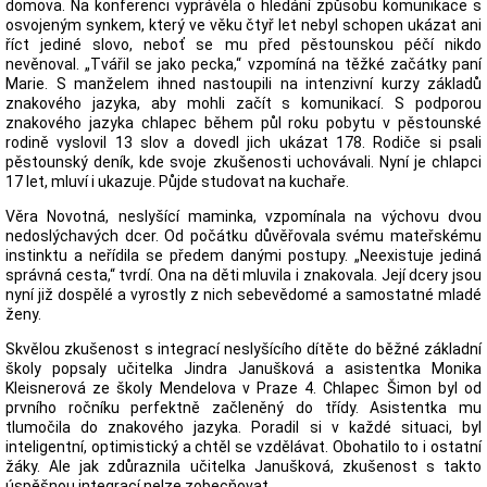
domova. Na konferenci vyprávěla o hledání způsobu komunikace s
osvojeným synkem, který ve věku čtyř let nebyl schopen ukázat ani
říct jediné slovo, neboť se mu před pěstounskou péčí nikdo
nevěnoval. „Tvářil se jako pecka,“ vzpomíná na těžké začátky paní
Marie. S manželem ihned nastoupili na intenzivní kurzy základů
znakového jazyka, aby mohli začít s komunikací. S podporou
znakového jazyka chlapec během půl roku pobytu v pěstounské
rodině vyslovil 13 slov a dovedl jich ukázat 178. Rodiče si psali
pěstounský deník, kde svoje zkušenosti uchovávali. Nyní je chlapci
17 let, mluví i ukazuje. Půjde studovat na kuchaře.
Věra Novotná, neslyšící maminka, vzpomínala na výchovu dvou
nedoslýchavých dcer. Od počátku důvěřovala svému mateřskému
instinktu a neřídila se předem danými postupy. „Neexistuje jediná
správná cesta,“ tvrdí. Ona na děti mluvila i znakovala. Její dcery jsou
nyní již dospělé a vyrostly z nich sebevědomé a samostatné mladé
ženy.
Skvělou zkušenost s integrací neslyšícího dítěte do běžné základní
školy popsaly učitelka Jindra Janušková a asistentka Monika
Kleisnerová ze školy Mendelova v Praze 4. Chlapec Šimon byl od
prvního ročníku perfektně začleněný do třídy. Asistentka mu
tlumočila do znakového jazyka. Poradil si v každé situaci, byl
inteligentní, optimistický a chtěl se vzdělávat. Obohatilo to i ostatní
žáky. Ale jak zdůraznila učitelka Janušková, zkušenost s takto
úspěšnou integrací nelze zobecňovat.