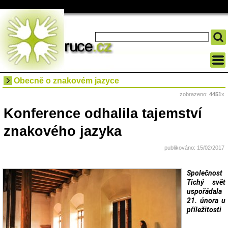
Obecně o znakovém jazyce
zobrazeno:
4451
x
Konference odhalila tajemství
znakového jazyka
publikováno: 15/02/2017
Společnost
Tichý svět
uspořádala
21. února u
příležitosti