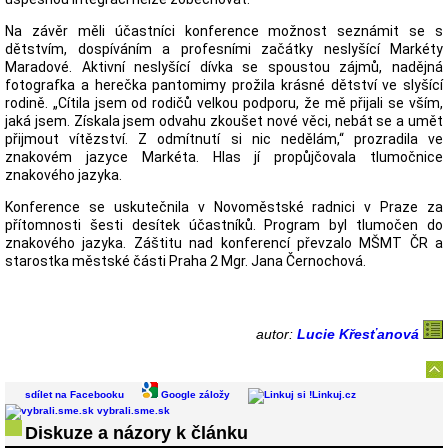
Na závěr měli účastníci konference možnost seznámit se s
dětstvím, dospíváním a profesními začátky neslyšící Markéty
Maradové. Aktivní neslyšící dívka se spoustou zájmů, nadějná
fotografka a herečka pantomimy prožila krásné dětství ve slyšící
rodině. „Cítila jsem od rodičů velkou podporu, že mě přijali se vším,
jaká jsem. Získala jsem odvahu zkoušet nové věci, nebát se a umět
přijmout vítězství. Z odmítnutí si nic nedělám,“ prozradila ve
znakovém jazyce Markéta. Hlas jí propůjčovala tlumočnice
znakového jazyka.
Konference se uskutečnila v Novoměstské radnici v Praze za
přítomnosti šesti desítek účastníků. Program byl tlumočen do
znakového jazyka. Záštitu nad konferencí převzalo MŠMT ČR a
starostka městské části Praha 2 Mgr. Jana Černochová.
autor:
Lucie Křesťanová
sdílet na Facebooku
Google záložy
Linkuj.cz
vybrali.sme.sk
Diskuze a názory k článku