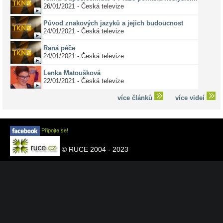
26/01/2021 - Česká televize
Původ znakových jazyků a jejich budoucnost
24/01/2021 - Česká televize
Raná péče
24/01/2021 - Česká televize
Lenka Matoušková
22/01/2021 - Česká televize
více článků
více videí
Připojte se!
© RUCE 2004 - 2023