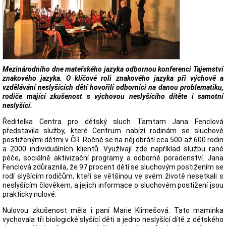
Mezinárodního dne mateřského jazyka odbornou konferenci Tajemství
znakového jazyka. O klíčové roli znakového jazyka při výchově a
vzdělávání neslyšících dětí hovořili odborníci na danou problematiku,
rodiče mající zkušenost s výchovou neslyšícího dítěte i samotní
neslyšící.
Ředitelka Centra pro dětský sluch Tamtam Jana Fenclová
představila služby, které Centrum nabízí rodinám se sluchově
postiženými dětmi v ČR. Ročně se na něj obrátí cca 500 až 600 rodin
a 2000 individuálních klientů. Využívají zde například službu rané
péče, sociálně aktivizační programy a odborné poradenství. Jana
Fenclová zdůraznila, že 97 procent dětí se sluchovým postižením se
rodí slyšícím rodičům, kteří se většinou ve svém životě nesetkali s
neslyšícím člověkem, a jejich informace o sluchovém postižení jsou
prakticky nulové.
Nulovou zkušenost měla i paní Marie Klimešová. Tato maminka
vychovala tři biologické slyšící děti a jedno neslyšící dítě z dětského