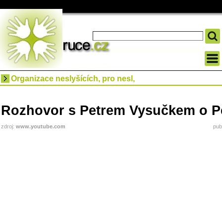
Organizace neslyšících, pro nesl,
Rozhovor s Petrem Vysučkem o P
zdroj:
www.youtube.com
pub