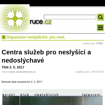
Organizace neslyšících, pro nesl,
zobrazeno:
2796
x
Centra služeb pro neslyšící a
nedoslýchavé
TKN 3. 5. 2017
zdroj:
www.ceskatelevize.cz
publikováno: 18/03/2018
Televizní klub neslyšících 3. 5. 2017