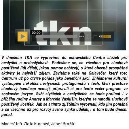
V dnešním TKN se vypravíme do ostravského Centra služeb pro
neslyšící a nedoslýchavé. Podíváme se, co všechno pro sluchově
postižené lidi dělají, jakou pomoc nabízejí, o které obecně prospěšné
aktivity je největší zájem. Zavítáme také na Galavečer, který toto
Centrum už po čtvrté pořádá jako benefiční akci. Zhlédneme kulturní
vystoupení několika neslyšících protagonistů i těch, kteří přestože
sluchový handicap nemají, připravili si pro tento večer program ve
znakovém jazyce. Svět slyšících a neslyšících se bude prolínat i v
příběhu rodiny Andrey a Marcela Vasilišin, kterým se narodil sluchově
postižený Josífek. Jak se s tímto zjištěním vyrovnali, kdo jim pomáhá
a co všechno už pro rozvoj svého synka udělali, i o tom bude dnešní
pořad.
Moderátoři: Zlata Kurcová, Josef Brožík