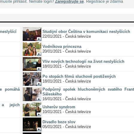
musíte přihlásit. Nemáte login?
Zaregistrujte se
. Registrace je zdarma
neslyšící
Studijní obor Čeština v komunikaci neslyšících
22/01/2021 - Česká televize
Vodníkova princezna
20/01/2021 - Česká televize
Vliv nových technologií na život neslyšících
18/01/2021 - Česká televize
Po stopách filmů sluchově postižených
18/01/2021 - Česká televize
ze pomáhá
Podpůrný spolek hluchoněmých svatého Frant
Sáleského
16/01/2021 - Česká televize
a jejich
Usherův syndrom
10/01/2021 - Česká televize
Divadlo beze slov
05/01/2021 - Česká televize