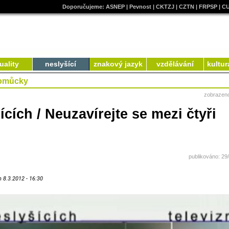
Doporučujeme:
ASNEP
|
Pevnost
|
CKTZJ
|
CZTN
|
FRPSP
|
C
uality
neslyšící
znakový jazyk
vzdělávání
kultur
pomůcky
zobrazen
ích / Neuzavírejte se mezi čtyři
publikováno: 29
h 8.3.2012 - 16:30