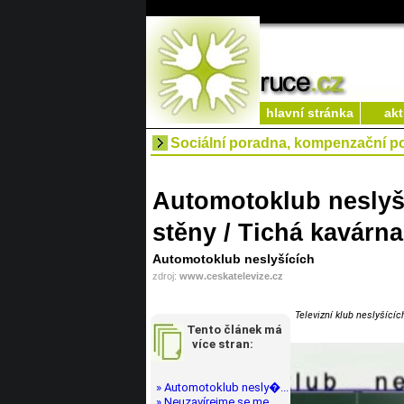
hlavní stránka
akt
Sociální poradna, kompenzační 
Automotoklub neslyšíc
stěny / Tichá kavárna
Automotoklub neslyšících
zdroj:
www.ceskatelevize.cz
Televizní klub neslyšícíc
Tento článek má
více stran:
» Automotoklub nesly�...
» Neuzavírejme se me...