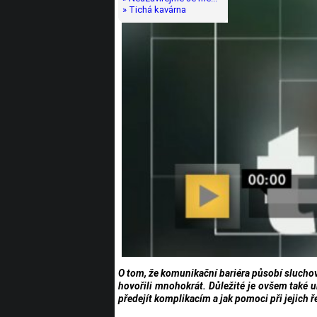
» Tichá kavárna
O tom, že komunikační bariéra působí sluch
hovořili mnohokrát. Důležité je ovšem také 
předejít komplikacím a jak pomoci při jejich ř