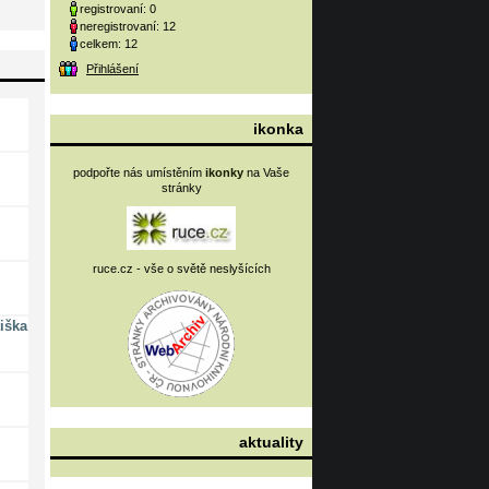
registrovaní: 0
neregistrovaní: 12
celkem: 12
Přihlášení
ikonka
podpořte nás umístěním
ikonky
na Vaše
stránky
ruce.cz - vše o světě neslyšících
iška
aktuality