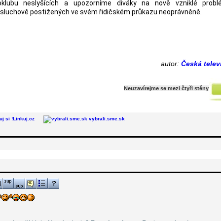
lubu neslyšících a upozorníme diváky na nově vzniklé prob
sluchově postižených ve svém řidičském průkazu neoprávněně.
autor:
Česká telev
Neuzavírejme se mezi čtyři stěny
Linkuj.cz
vybrali.sme.sk