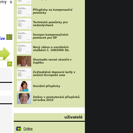
lémy s
Příspěvky na kompenzační
pomůcky
Technické pomůcky pro
nedoslýchavé
Seznam kompenzačních
pomůcek pro SP
ize
Nový zákon o sociálních
službách č. 108/2006 Sb.
Sluchadlo nesmí skončit v
šuplíku
Zvýhodněné dopravní tarify v
zemích Evropské unie
Sociální příspěvky
Změny v poskytování příspěvků
od ledna 2010
uživatelé
Online