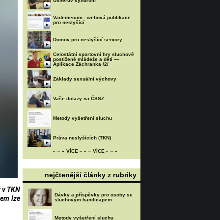
Usherův syndrom
Vademecum - webová publikace
pro neslyšící
Domov pro neslyšící seniory
Celostátní sportovní hry sluchově
postižené mládeže a dětí —
Aplikace Záchranka /2/
Základy sexuální výchovy
Vaše dotazy na ČSSZ
Metody vyšetření sluchu
Práva neslyšících (TKN)
« « « VÍCE « « « VÍCE « « «
nejčtenější články z rubriky
ž v TKN
Dávky a příspěvky pro osoby se
bem lze
sluchovým handicapem
Metody vyšetření sluchu