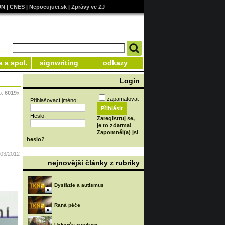
UN
|
CNES
|
Nepocujuci.sk
|
Zprávy ve ZJ
a a spol.
signwriting
odkazy
Login
o:
6019
x
zapamatovat
Přihlašovací jméno:
Heslo:
Zaregistruj se,
je to zdarma!
Zapomněl(a) jsi
heslo?
/03/2012
nejnovější články z rubriky
Dysfázie a autismus
Raná péče