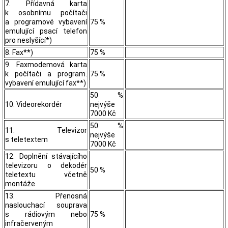
7. Přídavná karta
k osobnímu počítači
a programové vybavení
75 %
emulující psací telefon
pro neslyšící*)
8. Fax**)
75 %
9. Faxmodemová karta
k počítači a program.
75 %
vybavení emulující fax**)
50 %
10. Videorekordér
nejvýše
7000 Kč
50 %
11. Televizor
nejvýše
s teletextem
7000 Kč
12. Doplnění stávajícího
televizoru o dekodér
50 %
teletextu včetně
montáže
13. Přenosná
naslouchací souprava
s rádiovým nebo
75 %
infračerveným