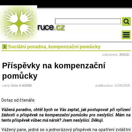
Sociální poradna, kompenzační pomůcky
zobrazeno:
20412
x
Příspěvky na kompenzační
pomůcky
zdroj:
Unie 3-4/2008
publikováno: 11/06/2008
Dotaz od čtenáře:
Vážená poradno, chtěl bych se Vás zeptat, jak postupovat při vyřízení
žádosti o příspěvek na kompenzační pomůcku pro neslyšící. Mám na
tento příspěvek vůbec má nárok? Jsem neslyšící. Děkuji.
Vážený pane, jedná se o jednorázový příspěvek na opatření zvláštní