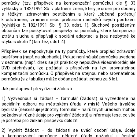
pomůcky (tzv. příspěvek na kompenzační pomůcku) dle § 33
vyhlášky č. 182/1991 Sb. v platném znění, který je určen pro občany
s těžkým zdravotním postižením a který „občané potřebují
k odstranění, zmírnění nebo překonání následků svých postižení
(vyhláška č. 182/1991 Sb., § 33, odst. 1). Sluchově postiženým
občanům lze poskytovat příspěvky na pomůcky, které kompenzují
ztrátu sluchu a přispívají k sociální adaptaci a jsou nezbytné ke
styku s okolím“ (tamtéž, odst. 4).
Příspěvek se neposkytuje na ty pomůcky, které proplácí zdravotní
pojišťovna (např. na sluchadla). Pokud není nějaká pomůcka uvedena
v seznamu (např. dnes se již prakticky nepoužívá videorekordér, ale
DVD přehrávač), lze požádat o příspěvek na tzv. srovnatelnou
kompenzační pomůcku. O příspěvek na stejnou nebo srovnatelnou
pomůcku (viz tabulka) může občan požádat jednou za 5 let.
Jak postupovat při vy říze ní žádosti :
1) Vyzvednout si žádost – formulář (žádost) si vyzvednete na
sociálním odboru na městském úřadu v místě Vašeho trvalého
bydliště (neexistuje jednotný formulář – na různých úřadech mohou
požadovat různé údaje pro vyplnění žádosti) a informujetese, co vše
je potřeba pro získání příspěvku doložit.
2) Vyplnit žádost – do žádosti se uvádí osobní údaje, údaje
o kompenzační pomůcce, některé úřady požadují i čestné