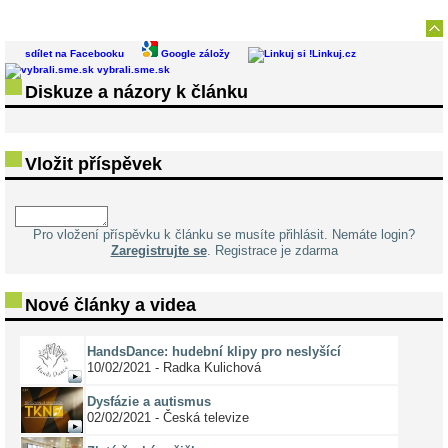
sdílet na Facebooku
Google záložy
Linkuj.cz
vybrali.sme.sk
Diskuze a názory k článku
Vložit příspěvek
Pro vložení příspěvku k článku se musíte přihlásit. Nemáte login?
Zaregistrujte se
. Registrace je zdarma
Nové články a videa
HandsDance: hudební klipy pro neslyšící
10/02/2021 - Radka Kulichová
Dysfázie a autismus
02/02/2021 - Česká televize