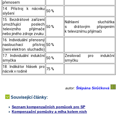
přenosem
14. Přístroj k nácviku
50 %
slyšení
15. Bezdrátové zařízení
Náhlavní sluchátka
umožňující poslech
50 %
s drátovým připojením
televizního přijímače
k televiznímu přijímači
nebo jiného zdroje zvuku
16. Individuální přenosný
naslouchací přístroj
50 %
(není elektron. sluchadlo)
17. Individuální indukční
Zesilovač pro indukční
50 %
smyčka
smyčku
18. Indikátor hlásek pro
75 %
nácvik v rodině
autor:
Štěpána Sirůčková
Související články:
Seznam kompenzačních pomůcek pro SP
Kompenzační pomůcky a mlha kolem nich