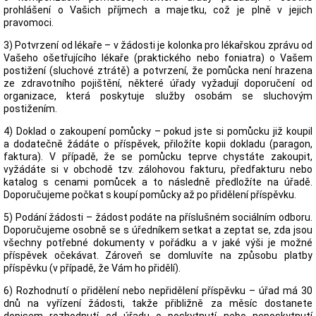
prohlášení o Vašich příjmech a majetku, což je plně v jejich
pravomoci.
3) Potvrzení od lékaře – v žádosti je kolonka pro lékařskou zprávu od
Vašeho ošetřujícího lékaře (praktického nebo foniatra) o Vašem
postižení (sluchové ztrátě) a potvrzení, že pomůcka není hrazena
ze zdravotního pojištění, některé úřady vyžadují doporučení od
organizace, která poskytuje služby osobám se sluchovým
postižením.
4) Doklad o zakoupení pomůcky – pokud jste si pomůcku již koupil
a dodatečně žádáte o příspěvek, přiložíte kopii dokladu (paragon,
faktura). V případě, že se pomůcku teprve chystáte zakoupit,
vyžádáte si v obchodě tzv. zálohovou fakturu, předfakturu nebo
katalog s cenami pomůcek a to následně předložíte na úřadě.
Doporučujeme počkat s koupí pomůcky až po přidělení příspěvku.
5) Podání žádosti – žádost podáte na příslušném sociálním odboru.
Doporučujeme osobně se s úředníkem setkat a zeptat se, zda jsou
všechny potřebné dokumenty v pořádku a v jaké výši je možné
příspěvek očekávat. Zároveň se domluvíte na způsobu platby
příspěvku (v případě, že Vám ho přidělí).
6) Rozhodnutí o přidělení nebo nepřidělení příspěvku – úřad má 30
dnů na vyřízení žádosti, takže přibližně za měsíc dostanete