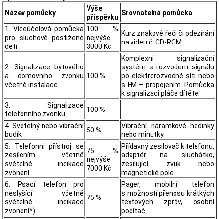
Výše
Název pomůcky
Srovnatelná pomůcka
příspěvku
1. Víceúčelová pomůcka
100 %
Kurz znakové řeči či odezírání
pro sluchově postižené
nejvýše
na videu či CD-ROM
děti
3000 Kč
Komplexní signalizační
2. Signalizace bytového
systém s rozvodem signálu
a domovního zvonku
100 %
po elektrorozvodné síti nebo
včetně instalace
s FM – propojením. Pomůcka
k signalizaci pláče dítěte.
3. Signalizace
100 %
telefonního zvonku
4. Světelný nebo vibrační
Vibrační náramkové hodinky
50 %
budík
nebo minutky.
5. Telefonní přístroj se
Přídavný zesilovač k telefonu,
75 %
zesílením včetně
adaptér na sluchátko,
nejvýše
světelné indikace
zesilující zvuk nebo
7000 Kč
zvonění
magnetické pole.
6. Psací telefon pro
Pager, mobilní telefon
neslyšící včetně
s možností přenosu krátkých
75 %
světelné indikace
textových zpráv, osobní
zvonění*)
počítač