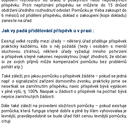
dopisem rozhodnutí od úřadu o poskytnutí nebo neposkytnutí
příspěvku. Proti nepřiznání příspěvku se můžete do 15 dnůod
obdržení úředního rozhodnutí odvolat. Pomůcku je třeba zakoupit do
6 měsíců od přidělení příspěvku, doklad o zakoupení (kopii dokladu)
zaneste na úřad.
Jak vy padá přidělování příspěvk u v praxi :
Existují velké rozdíly mezi úřady – některý úřad přiděluje příspěvek
prakticky každému, kdo o něj požádá (tedy i osobám s menší
sluchovou ztrátou), některé úřady vyžadují mnoho potvrzení
a příspěvek stejně nakonec neposkytnou (např. zhodnotí, že občan
si ze svých příjmů může kompenzační pomůcku bez problémů
pořídit atp.).
Také záleží, pro jakou pomůcku o příspěvek žádáte – pokud se jedná
např. o signalizační zařízení domovního zvonku, prakticky jsme se
nesetkali se zamítnutím příspěvku, navíc příspěvek bývá vyplácen
v plné výši, tj. 100%. Naopak u žádostí o příspěvek na počítač bývá
nejvíce zamítnutých žádostí.
Dále také záleží na provedení složitosti pomůcky – pokud existuje
pomůcka, která funguje stejně dobře a plně by Vám vyhovovalaa je
levnější, pravděpodobně se bude úřad řídit cenou levnější pomůcky,
cituji: