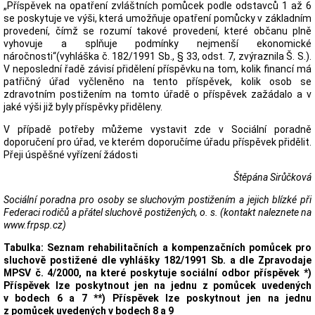
„Příspěvek na opatření zvláštních pomůcek podle odstavců 1 až 6
se poskytuje ve výši, která umožňuje opatření pomůcky v základním
provedení, čímž se rozumí takové provedení, které občanu plně
vyhovuje a splňuje podmínky nejmenší ekonomické
náročnosti“(vyhláška č. 182/1991 Sb., § 33, odst. 7, zvýraznila Š. S.).
V neposlední řadě závisí přidělení příspěvku na tom, kolik financí má
patřičný úřad vyčleněno na tento příspěvek, kolik osob se
zdravotním postižením na tomto úřadě o příspěvek zažádalo a v
jaké výši již byly příspěvky přiděleny.
V případě potřeby můžeme vystavit zde v Sociální poradně
doporučení pro úřad, ve kterém doporučíme úřadu příspěvek přidělit.
Přeji úspěšné vyřízení žádosti
Štěpána Sirůčková
Sociální poradna pro osoby se sluchovým postižením a jejich blízké při
Federaci rodičů a přátel sluchově postižených, o. s. (kontakt naleznete na
www.frpsp.cz)
Tabulka: Seznam rehabilitačních a kompenzačních pomůcek pro
sluchově postižené dle vyhlášky 182/1991 Sb. a dle Zpravodaje
MPSV č. 4/2000, na které poskytuje sociální odbor příspěvek *)
Příspěvek lze poskytnout jen na jednu z pomůcek uvedených
v bodech 6 a 7 **) Příspěvek lze poskytnout jen na jednu
z pomůcek uvedených v bodech 8 a 9