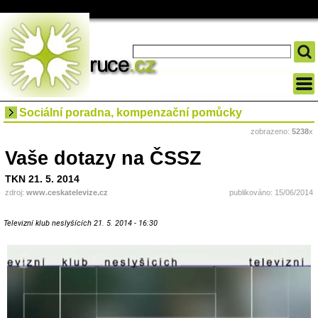
Sociální poradna, kompenzační pomůcky
zobrazeno:
5238
x
Vaše dotazy na ČSSZ
TKN 21. 5. 2014
zdroj:
www.ceskatelevize.cz
publikováno: 15/06/2014
Televizní klub neslyšících 21. 5. 2014 - 16:30