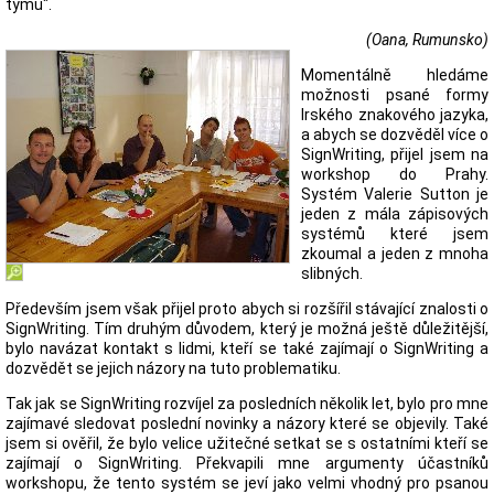
týmu".
(Oana, Rumunsko)
Momentálně hledáme
možnosti psané formy
Irského znakového jazyka,
a abych se dozvěděl více o
SignWriting, přijel jsem na
workshop do Prahy.
Systém Valerie Sutton je
jeden z mála zápisových
systémů které jsem
zkoumal a jeden z mnoha
slibných.
Především jsem však přijel proto abych si rozšířil stávající znalosti o
SignWriting. Tím druhým důvodem, který je možná ještě důležitější,
bylo navázat kontakt s lidmi, kteří se také zajímají o SignWriting a
dozvědět se jejich názory na tuto problematiku.
Tak jak se SignWriting rozvíjel za posledních několik let, bylo pro mne
zajímavé sledovat poslední novinky a názory které se objevily. Také
jsem si ověřil, že bylo velice užitečné setkat se s ostatními kteří se
zajímají o SignWriting. Překvapili mne argumenty účastníků
workshopu, že tento systém se jeví jako velmi vhodný pro psanou