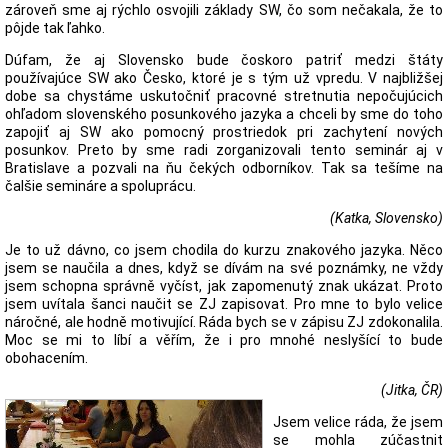
zároveň sme aj rýchlo osvojili základy SW, čo som nečakala, že to
pôjde tak ľahko.
Dúfam, že aj Slovensko bude čoskoro patriť medzi štáty
používajúce SW ako Česko, ktoré je s tým už vpredu. V najbližšej
dobe sa chystáme uskutočniť pracovné stretnutia nepočujúcich
ohľadom slovenského posunkového jazyka a chceli by sme do toho
zapojiť aj SW ako pomocný prostriedok pri zachytení nových
posunkov. Preto by sme radi zorganizovali tento seminár aj v
Bratislave a pozvali na ňu čekých odborníkov. Tak sa tešíme na
čalšie semináre a spoluprácu.
(Katka, Slovensko)
Je to už dávno, co jsem chodila do kurzu znakového jazyka. Něco
jsem se naučila a dnes, když se dívám na své poznámky, ne vždy
jsem schopna správně vyčíst, jak zapomenutý znak ukázat. Proto
jsem uvítala šanci naučit se ZJ zapisovat. Pro mne to bylo velice
náročné, ale hodně motivující. Ráda bych se v zápisu ZJ zdokonalila.
Moc se mi to líbí a věřím, že i pro mnohé neslyšící to bude
obohacením.
(Jitka, ČR)
Jsem velice ráda, že jsem
se mohla zúčastnit