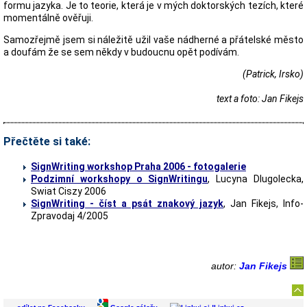
formu jazyka. Je to teorie, která je v mých doktorských tezích, které
momentálně ověřuji.
Samozřejmě jsem si náležitě užil vaše nádherné a přátelské město
a doufám že se sem někdy v budoucnu opět podívám.
(Patrick, Irsko)
text a foto: Jan Fikejs
Přečtěte si také:
SignWriting workshop Praha 2006 - fotogalerie
Podzimní workshopy o SignWritingu
, Lucyna Dlugolecka,
Swiat Ciszy 2006
SignWriting - číst a psát znakový jazyk
, Jan Fikejs, Info-
Zpravodaj 4/2005
autor:
Jan Fikejs