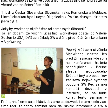
nás. Workshop se konal ve dvou dnech a zúčastnilo se ho přes 20 lidí
včetně zahraničních účastníků.
Ti byli z Česka, Slovenska, Slovinska, Irska, Rumunska a Moldávie.
Hlavní lektorkou byla Lucyna Dlugolecka z Polska, druhým lektorem
jsem byl já.
Jaký byl workshop si přečtěte od samotných účastníků.
Já jen dodám, že všichni účastníci workshopu dostali od Valerie
Sutton (z USA) DVD se základy SW a diář s předtištěnými kolonkami
v SignWriting.
Poprvý krát som si všimla
SignWriting vlastne len
pred 2 mesiacmi, kde som
na konferencii histórie
nepočujúcich v Berlíne
stretla nepočujúceho
Švéda, ktorý si z posunkov
zapisoval nejaké symboly
podobné SW. Keč sa môj
kamarát dozvedel z
internetu, že sa bude
konať tento seminár v
Prahe, hneč sme sa prihlásili, aby sme sa dozvedeli o tom niečo viac.
Sme radi, že tento seminár nám dal skvelé informácie o SW a