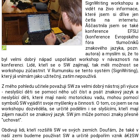
SignWriting workshopu a
vidět na živo informace,
které jsem si dříve jen
četla na internetu.
Ãščastnila jsem se také
konference EFSLI
(konference Evropského
fóra tlumočníků
znakového jazyka, pozn.
autora) a myslím si, že to
byl velmi dobrý nápad uspořádat workshop v návaznosti na
konferenci. Lidé, kteří se o SW zajímají, tak měli možnost se
workshopu zúčastnit. V Rumunsku se tento systém (SignWriting),
který já vnímám jako užitečný, zatím nepoužívá.
Z mého pohledu učitele považuji SW za velmi dobrý nástroj při výuce
- neslyšící děti se pomocí něho učí číst a psát znakový jazyk a
neslyšící děti, které mají navíc motorickou vadu, mohou pomocí
symbolů SW vyjádřit svoje myšlenky a činnosti. O tom, co jsem se na
workshopu dozvěděla, se určitě podělím i se slyšícími, kteří mají
zájem naučit se znakový jazyk. SW jim může pomoci znaky přesně
"uchovat".
Obdivuji lidi, kteří rozšířili SW ve svých zemích. Doufám, že také v
naší zemi budeme používat SW a určitě podpořím vznik â€žSW