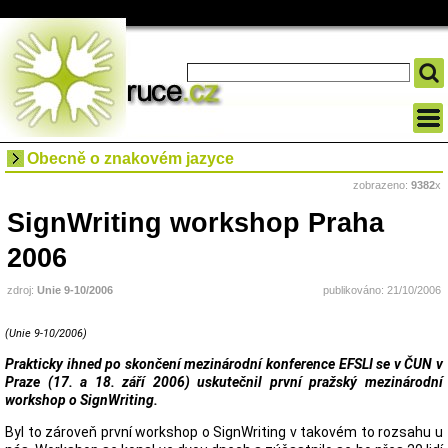
Obecně o znakovém jazyce
zobrazeno:
9382
x
SignWriting workshop Praha
2006
zdroj:
Unie 9-10/2006
publikováno: 21/10/2006
(Unie 9-10/2006)
Prakticky ihned po skončení mezinárodní konference EFSLI se v ČUN v
Praze (17. a 18. září 2006) uskutečnil první pražský mezinárodní
workshop o SignWriting.
Byl to zároveň první workshop o SignWriting v takovém to rozsahu u