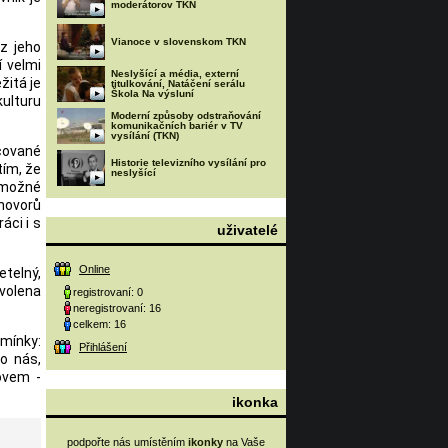
moderátorov TKN
Vianoce v slovenskom TKN
z jeho
í velmi
Neslyšící a média, externí
žitá je
titulkování, Natáčení serálu
Škola Na výsluní
ulturu
Moderní způsoby odstraňování
komunikačních bariér v TV
vysílání (TKN)
acované
Historie televizního vysílání pro
tím, že
neslyšící
 možné
hovorů
áci i s
uživatelé
Online
etelný,
zvolena
registrovaní: 0
neregistrovaní: 16
celkem: 16
omínky:
Přihlášení
ro nás,
ovem -
ikonka
podpořte nás umístěním
ikonky
na Vaše