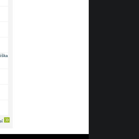
iška
deí