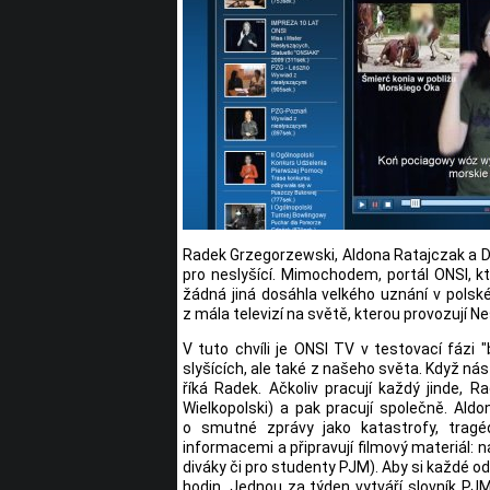
Radek Grzegorzewski, Aldona Ratajczak a D
pro neslyšící. Mimochodem, portál ONSI, kte
žádná jiná dosáhla velkého uznání v polské
z mála televizí na světě, kterou provozují Nes
V tuto chvíli je ONSI TV v testovací fázi
slyšících, ale také z našeho světa. Když ná
říká Radek. Ačkoliv pracují každý jinde,
Wielkopolski) a pak pracují společně. Ald
o smutné zprávy jako katastrofy, tragé
informacemi a připravují filmový materiál: na
diváky či pro studenty PJM). Aby si každé od
hodin. Jednou za týden vytváří slovník PJ