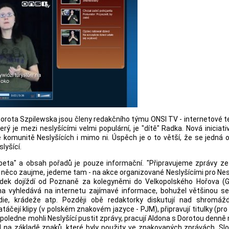
orota Szpilewska jsou členy redakčního týmu ONSI TV - internetové t
rý je mezi neslyšícími velmi populární, je "dítě" Radka. Nová iniciati
 komunitě Neslyšících i mimo ni. Úspěch je o to větší, že se jedná 
lyšící.
 "beta" a obsah pořadů je pouze informační. "Připravujeme zprávy z
s něco zaujme, jedeme tam - na akce organizované Neslyšícími pro Nesl
 Radek dojíždí od Poznaně za kolegyněmi do Velkopolského Hořova (
ona vyhledává na internetu zajímavé informace, bohužel většinou s
die, krádeže atp. Později obě redaktorky diskutují nad shromáž
táčejí klipy (v polském znakovém jazyce - PJM), připravují titulky (pro 
poledne mohli Neslyšící pustit zprávy, pracují Aldona s Dorotou denně 
M na základě znaků, které byly použity ve znakovaných zprávách. Slo