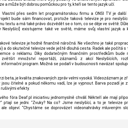
e a může být dobrou pomůckou pro ty, kteří se tento jazyk učí.
 Vlastní přes sedm let programátorskou firmu a ONSI TV je další 
rojekt bude sám financovat, protože taková televize je pro neslyšíc
u textu a má také právo dozvědět se o tom, co se děje ve světě. Důle
 Neslyšící] existujeme také ve světě, máme svůj vlastní jazyk a k
 takové televize je hodně finančně náročná. Ne všechno je také propr
ami) a do skutečné televize vede ještě dlouhá cesta. Radek ale počítá s 
ájemce o reklamu. Díky dodatečným finančním prostředkům bude
, zvětšit množství reportáží, záznamů z akcí Neslyšících, roz
tě informační program. Možná se podaří v budoucnosti navázat spolupr
verzi beta, je kvalita znakovaných zpráv velmi vysoká. Videozáznam je zř
y jsou čitelné a pokud někomu vadí, lze je vypnout. Barva pozadí je 
rušivými efekty.
ového fóra Deaf.pl iniciativu jednomyslně chválí. Někteří ale mají přip
 ptají se jedni. "Zvuky? Na co? Jsme neslyšící, a to je televize p
se ale objeví. "Chystáme se doprovázet videonahrávky mluveným sl