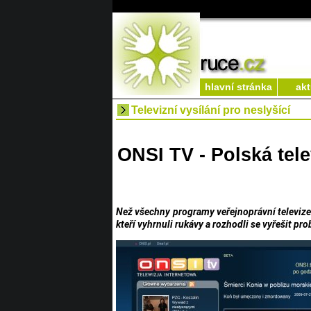
hlavní stránka
akt
Televizní vysílání pro neslyšící
ONSI TV - Polská tele
Než všechny programy veřejnoprávní televize 
kteří vyhrnuli rukávy a rozhodli se vyřešit pr