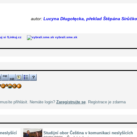
autor:
Lucyna Długołęcka, překlad Štěpána Sirůčk
Linkuj.cz
vybrali.sme.sk
musíte přihlásit. Nemáte login?
Zaregistrujte se
. Registrace je zdarma
neslyšící
Studijní obor Čeština v komunikaci neslyšících