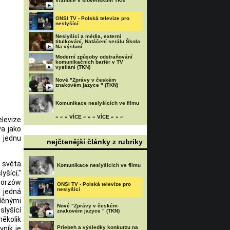
Vianoce v slovenskom TKN
ONSI TV - Polská televize pro
neslyšící
Neslyšící a média, externí
titulkování, Natáčení serálu Škola
Na výsluní
Moderní způsoby odstraňování
komunikačních bariér v TV
vysílání (TKN)
Nové "Zprávy v českém
znakovém jazyce " (TKN)
Komunikace neslyšících ve filmu
« « « VÍCE « « « VÍCE « « «
elevize
va jako
o jednu
nejčtenější články z rubriky
e světa
Komunikace neslyšících ve filmu
yšící,"
Gorzów
ONSI TV - Polská televize pro
neslyšící
e jedná
děnými
Nové "Zprávy v českém
slyšící
znakovém jazyce " (TKN)
několik
vník je
Priebeh a výsledky konkurzu na