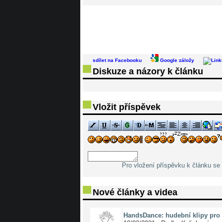
sdílet na Facebooku
Google záložy
Diskuze a názory k článku
Vložit příspěvek
Pro vložení příspěvku k článku se 
Nové články a videa
HandsDance: hudební klipy pro 