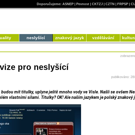
Doporučujeme:
ASNEP
|
Pevnost
|
CKTZJ
|
CZTN
|
FRPSP
|
C
uality
neslyšící
znakový jazyk
vzdělávání
kultur
zobrazen
vize pro neslyšící
publikováno: 28
budou mít titulky, uplyne ještě mnoho vody ve Visle. Našli se ovšem Nes
oblém vlastními silami. Titulky? OK! Ale naším jazykem je polský znakový 