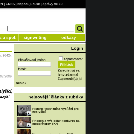
UN
|
CNES
|
Nepocujuci.sk
|
Zprávy ve ZJ
a a spol.
signwriting
odkazy
Login
o:
9642
x
zapamatovat
Přihlašovací jméno:
Heslo:
Zaregistruj se,
je to zdarma!
/07/2009
Zapomněl(a) jsi
heslo?
lyšící,
jazyk!
nejnovější články z rubriky
Historie televizního vysílání pro
neslyšící
Priebeh a výsledky konkurzu na
moderátorov TKN