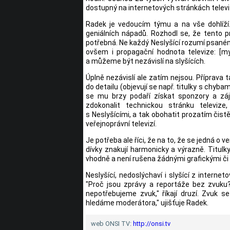
dostupný na internetových stránkách televiz
Radek je vedoucím týmu a na vše dohlíží.
geniálních nápadů. Rozhodl se, že tento p
potřebná. Ne každý Neslyšící rozumí psaném
ovšem i propagační hodnota televize: [my
a můžeme být nezávislí na slyšících.
Úplně nezávislí ale zatím nejsou. Příprava
do detailu (objevují se např. titulky s chyb
se mu brzy podaří získat sponzory a z
zdokonalit technickou stránku televize
s Neslyšícími, a tak obohatit prozatím čis
veřejnoprávní televizí.
Je potřeba ale říci, že na to, že se jedná o 
dívky znakují harmonicky a výrazně. Titulk
vhodně a není rušena žádnými grafickými či 
Neslyšící, nedoslýchaví i slyšící z internet
"Proč jsou zprávy a reportáže bez zvuku?"
nepotřebujeme zvuk," říkají druzí. Zvuk 
hledáme moderátora," ujišťuje Radek.
web ONSI TV:
http://onsi.tv