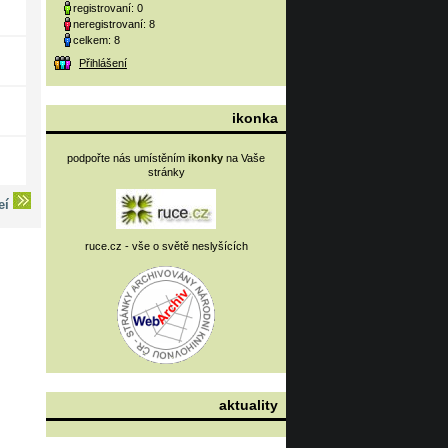
registrovaní: 0
neregistrovaní: 8
celkem: 8
Přihlášení
ikonka
podpořte nás umístěním
ikonky
na Vaše
stránky
deí
ruce.cz - vše o světě neslyšících
aktuality