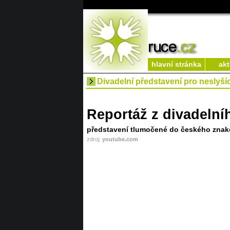
hlavní stránka
akt
Divadelní představení pro neslyšíc
Reportáž z divadelní
představení tlumočené do českého znak
zdroj:
youtube.com