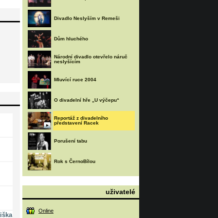
Divadlo Neslyším v Remeši
Dům hluchého
Národní divadlo otevřelo náruč
neslyšícím
Mluvící ruce 2004
O divadelní hře „U výčepu“
Reportáž z divadelního
představení Racek
Porušení tabu
Rok s ČernoBílou
uživatelé
Online
iška