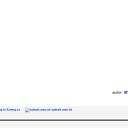
autor:
M
Linkuj.cz
vybrali.sme.sk