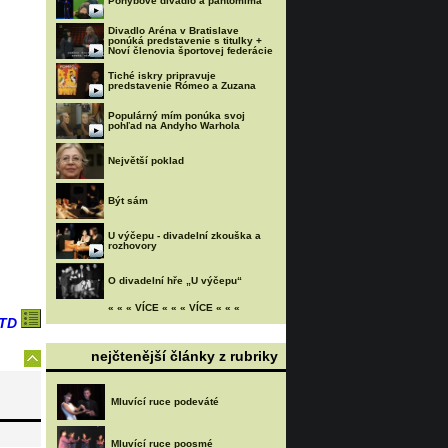
Pohybové divadlo a pantomima
Divadlo Aréna v Bratislave
ponúká predstavenie s titulky +
Noví členovia športovej federácie
Tiché iskry pripravuje
predstavenie Rómeo a Zuzana
Populárný mím ponúka svoj
pohľad na Andyho Warhola
Největší poklad
Být sám
U výčepu - divadelní zkouška a
rozhovory
O divadelní hře „U výčepu“
« « « VÍCE « « « VÍCE « « «
TD
nejčtenější články z rubriky
Mluvící ruce podeváté
Mluvící ruce poosmé