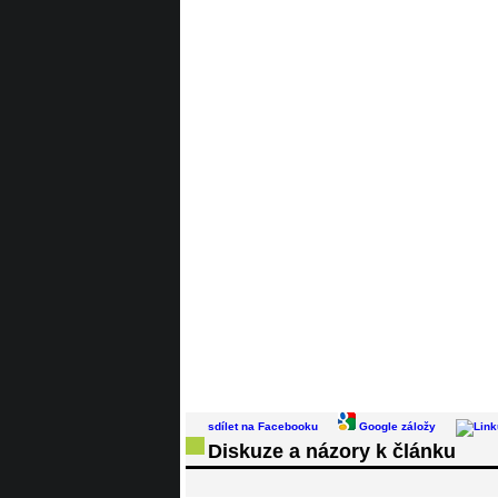
sdílet na Facebooku
Google záložy
Diskuze a názory k článku