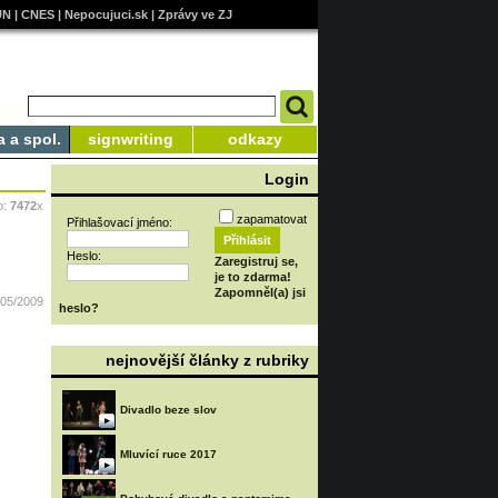
UN
|
CNES
|
Nepocujuci.sk
|
Zprávy ve ZJ
a a spol.
signwriting
odkazy
Login
o:
7472
x
zapamatovat
Přihlašovací jméno:
Heslo:
Zaregistruj se,
je to zdarma!
Zapomněl(a) jsi
/05/2009
heslo?
nejnovější články z rubriky
Divadlo beze slov
Mluvící ruce 2017