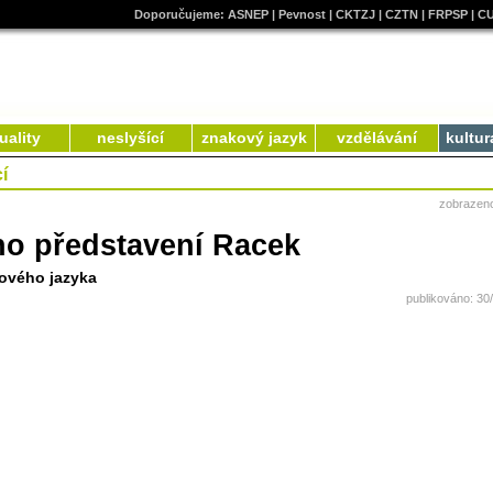
Doporučujeme:
ASNEP
|
Pevnost
|
CKTZJ
|
CZTN
|
FRPSP
|
C
uality
neslyšící
znakový jazyk
vzdělávání
kultur
í
zobrazen
ho představení Racek
ového jazyka
publikováno: 30