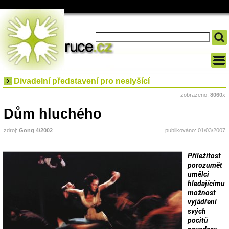
Divadelní představení pro neslyšící
zobrazeno:
8060
x
Dům hluchého
zdroj:
Gong 4/2002
publikováno: 01/03/2007
Příležitost
porozumět
umělci
hledajícímu
možnost
vyjádření
svých
pocitů