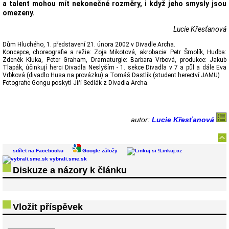
a talent mohou mít nekonečné rozměry, i když jeho smysly jsou
omezeny.
Lucie Křesťanová
Dům Hluchého, 1. představení 21. února 2002 v Divadle Archa.
Koncepce, choreografie a režie: Zoja Mikotová, akrobacie: Petr Šmolík, Hudba:
Zdeněk Kluka, Peter Graham, Dramaturgie: Barbara Vrbová, produkce: Jakub
Tlapák, účinkují herci Divadla Neslyším - 1. sekce Divadla v 7 a půl a dále Eva
Vrbková (divadlo Husa na provázku) a Tomáš Dastlík (student herectví JAMU)
Fotografie Gongu poskytl Jiří Sedlák z Divadla Archa.
autor:
Lucie Křesťanová
sdílet na Facebooku
Google záložy
Linkuj.cz
vybrali.sme.sk
Diskuze a názory k článku
Vložit příspěvek