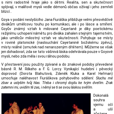
s nimi radostně hraje jako s dětmi. Realita, sen a skutečnost
splývají, v malířově mysli vedle démonů občas ožívají i jeho zemřelí
blízcí...
Goya v podání neslyšícího Jana Fiuráška přibližuje velmi přesvědčivě
divákům umělcovu touhu po komunikaci, ale i po lásce a smíření.
Goyův známý vztah k milované Cayetaně je díky poetickému
režijnímu uchopení námětu pro diváka zahalen stejným tajemstvím,
jako umělcův milostný vztah ve skutečnosti. Pohybuje se místy
v rovině platonické (naslouchání Cayetanině božskému zpěvu),
místy reálné (smutek nad nenarozeným dítětem). Můžeme se však
jen dohadovat, zda se tato vášnivá láska odehrávala pouze v Goyově
mysli, nebo zda měla i svou rálnou podobu.
V přestavení jsou použity zpívané a do znakové podoby převedené
básně R. M. Rilkeho a F. G. Lorcy. Vynikající hudební i pěvecký
doprovod (Dorota Blahutová, Zdeněk Kluka a Karel Heřman)
umocňuje naléhavost Fiuráškova pohybového sdělení:
Sluchu mě
zbav a uslyším tvůj hlas. Třeba i chromý dojdu ke tvým dveřím. Zrak
zatemni mi, uvidím tě zas, i němý se ti se svou láskou svěřím.
Dokonalá
souhra
vjemu očí
a uší
zůstane