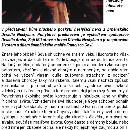
navzdory
hluchotě
nám
v představení Dům hluchého poskytli neslyšící herci z brněnského
Divadla Neslyším. Pohybové představení je výsledkem spolupráce
Divadla Archa, Zoji Mikotové a herců Divadla Neslyším a je inspirováno
životem a dílem španělského malíře Francisca Goyi.
Znáte jeho příběh? Goya ohluchne ve zralém věku. Hluchota ho však
provází ještě dalších téměř 40 let, bojuje s ní až do konce života.
Nadaný umělec, obdařený soucitem k trpícím a osudem zkoušeným
bytostem, vězňům, duševně chorým a nemocným, se náhle sám
ocitá ve vězení vlastní duše zužované strachem z odcizení
a duševní choroby. Díky malířskému talentu však nachází způsob
komunikace - pomocí obrazů a kreseb vyjadřuje svou úzkost
z lidských i zvířecích příšer, které pronásledují jeho rozjitřenou mysl.
Povrchnost okolního světa kontrastuje s hloubkou jeho vnitřního
"tichého" světa. Vzhledem ke své hluchotě je Goya schopen odhalit
a ve svých kresbách, rytinách a malbách ztvárnit mnohé z podob
lidské duše. Z maleb, kterými Goya vyzdobil také stěny svého domu,
vystupují zosobněné temné síly, zlo ukryté v člověku, a stávají se
trvalou součástí malířova života. Goya často s démony bojuje, nebo
před nimi jen zbaběle prchá, ale někdy ho jejich reje zaujmou a on si