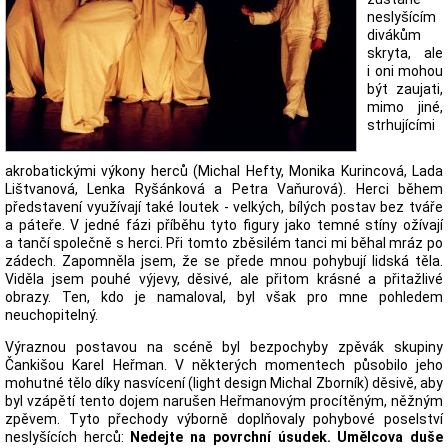
neslyšícím
divákům
skryta, ale
i oni mohou
být zaujati,
mimo jiné,
strhujícími
akrobatickými výkony herců (Michal Hefty, Monika Kurincová, Lada
Lištvanová, Lenka Ryšánková a Petra Vaňurová). Herci během
představení využívají také loutek - velkých, bílých postav bez tváře
a páteře. V jedné fázi příběhu tyto figury jako temné stíny ožívají
a tančí společně s herci. Při tomto zběsilém tanci mi běhal mráz po
zádech. Zapomněla jsem, že se přede mnou pohybují lidská těla.
Viděla jsem pouhé výjevy, děsivé, ale přitom krásné a přitažlivé
obrazy. Ten, kdo je namaloval, byl však pro mne pohledem
neuchopitelný.
Výraznou postavou na scéně byl bezpochyby zpěvák skupiny
Čankišou Karel Heřman. V některých momentech působilo jeho
mohutné tělo díky nasvícení (light design Michal Zborník) děsivě, aby
byl vzápětí tento dojem narušen Heřmanovým procítěným, něžným
zpěvem. Tyto přechody výborně doplňovaly pohybové poselství
neslyšících herců:
Nedejte na povrchní úsudek. Umělcova duše